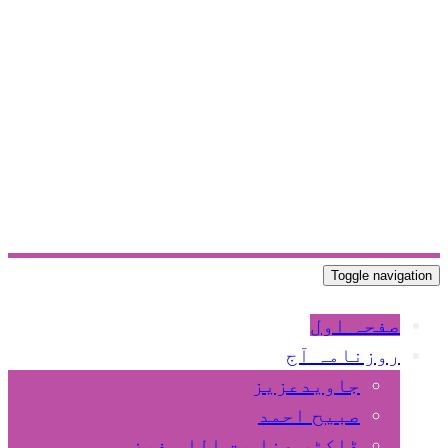
Toggle navigation
صفحہ اول
روزنامہ آج
جاویدعزیز
صبیح احمد
ڈاکٹر عنا یت اللہ فیضی