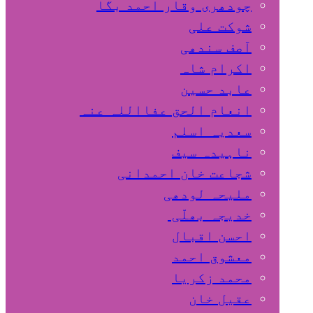
چودھری وقار احمد بگا
شوکت علی
آصف سندھی
اکرام شاہ
عابد حسین
انعام الحق عفااللہ عنہ
سعدیہ اسلم
ناہیدہ سیف
شجاعت خان احمدانی
ملیحہ لودھی
خدیجہ بھلّی
احسن اقبال
معشوق احمد
محمد زکریا
عقیل خان