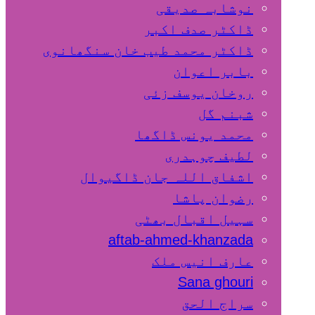
نوشابہ صدیقی
ڈاکٹر صدف اکبر
ڈاکٹر محمد طیب خان سنگھانوی
بابر اعوان
روخان یوسف زئی
شبنم گل
محمد یونس ڈاگھا
لطیف چوہدری
اشفاق اللہ جان ڈاگیوال
رضوان پاشا
سہیل اقبال بھٹی
aftab-ahmed-khanzada
عارف انیس ملک
Sana ghouri
سراج الحق