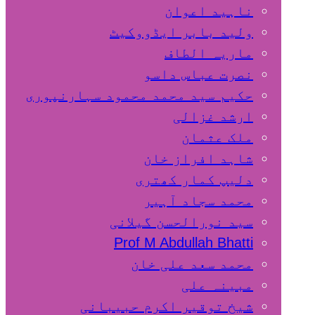
ناہید اعوان
ولید بابر ایڈووکیٹ
ماریہ الطاف
نصرت عباس داسو
حکیم سید محمد محمود سہارنپوری
ارشد غزالی
ملک عثمان
شاہد افراز خان
دلیپ کمار کھتری
محمد سجاد آہیر
سید نورالحسن گیلانی
Prof M Abdullah Bhatti
محمد سعد علی خان
مبینہ علی
شیخ توقیر اکرم حبیبانی