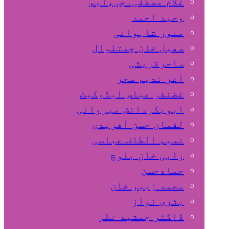
غلام مصطفٰی۔جی،ایم
وحید احمد
منور شاہوانی
سھیل خان چمتلوال
ساحرقریشی
آغر ندیم سحر
غضنفر عباس ایڈوکیٹ
ابوبکردانش میروانی
لقمان حسن آفریدی
نسیم الطاف عباسی
رابی خان بلوچ
حمادحسن
محمد زبیر خان
بشری نواز
ڈاکٹر جمشید نظر