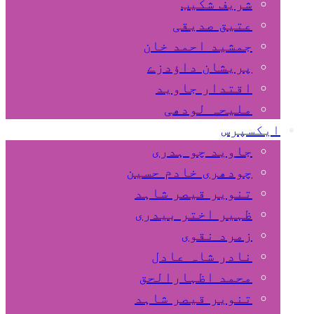
شریف شکیب
عتیق صدیقی
جمشید احمد خان
پریشان داﺅدزے
اقتدار جاوید
ملیحہ لودھی
ایکسپرس
جاوید چو ہدری
چودھری خادم حسین
تنویر قیصر شاہد
ظہیر اختر بیدری
زمرد نقوی
نادر شاہ عادل
محمد اظہارالحق
تنویر قیصر شاہد