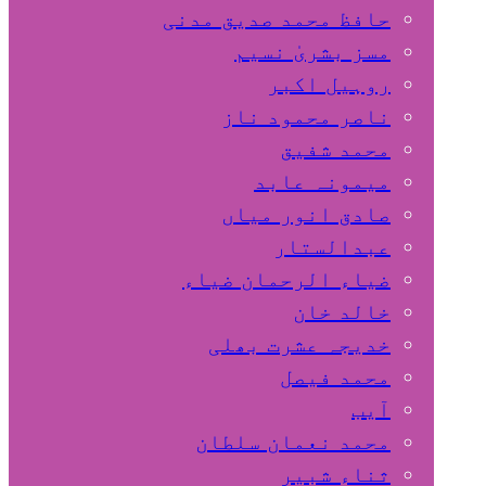
حافظ محمد صدیق مدنی
مسز بشریٰ نسیم
روہیل اکبر
ناصر محمود ناز
محمد شفیق
میمونہ عابد
صادق انور میاں
عبدالستار
ضیاء الرحمان ضیاء
خالد خان
خدیجہ عشرت بھلی
محمد فیصل
آیب
محمد نعمان سلطان
ثناء شبیر