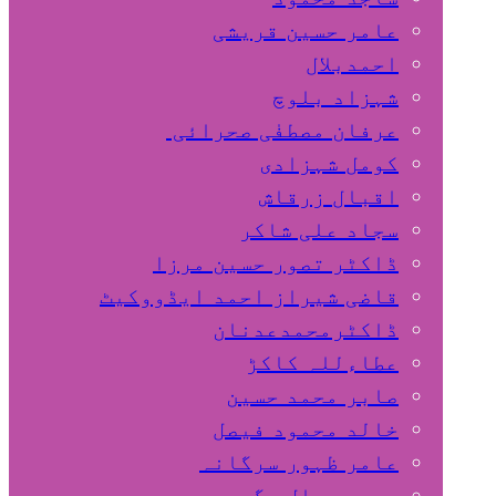
عامر حسین قریشی
اﺣﻤﺪﺑﻼل
شہزاد بلوچ
عرفان مصطفٰی صحرائی
کومل شہزادی
اقبال زرقاش
سجاد علی شاکر
ڈاکٹر تصور حسین مرزا
قاضی شیراز احمد ایڈووکیٹ
ڈاکٹرمحمدعدنان
عطاءللہ کاکڑ
صابر محمد حسین
خالد محمود فیصل
عامر ظہور سرگانہ
محمد جمال مگسی