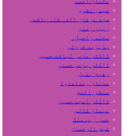
عثمان احمد
حیدر نقوی
سید عرفان اللہ شاہ ہاشمی
زبیر رحمٰن
محمّد راحیل
بایزید خروٹی
ڈاکٹر عامر لیاقت حسین
ڈاکٹر یونس حسنی
رفیق پٹیل
عدنان رنداھاوا
منظورالحق
ڈاکٹر امجد حسین
مہمان کالم
حسن زیب ملک
فیض الرحمان