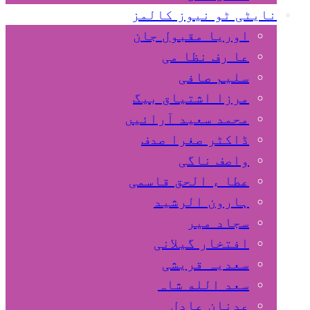
نایٹی ٹو نیوز کالمز
اوریا مقبول جان
عا رف نظا می
سلیم صافی
مرزا اشتیاق بیگ
محمد سعید آرائیں
ڈاکٹر صغرا صدف
واصف ناگی
عطا ء الحق قاسمی
ہارون الرشید
سجاد میر
افتخار گیلانی
سعدیہ قریشی
سعد الله شاہ
عدنان عادل