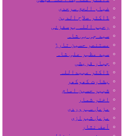
ضیاء الحق سرحدی
ڈاکٹر صلاح الدین
رحیم اللہ یوسفزئی
سید جی بی شاہ
مستنصر حسین تارڑ
سید مظہر علی شاہ
جبار قریشی
ڈاکٹر عبیداللہ
بشارت کھوکھر
شبیر حسین امام
اختر شمار
مزمل سہروردی
مزمل شیرازی
آصف نثار
پروفیسر یحییٰ خالد