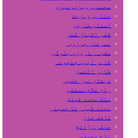
محمدپرویزبونیری
حنا پرویزبٹ
اسماء طارق
ظفر اقبال ظفر
عمرخان جوزوی
صفیہ ہارون، پتوکی
طاہر ایوب جنجوعہ
طاہر الحسن
ذیشان نور خلجی
راﺅ غلام مصطفی
ملک محمد فیاض
محمد طیب رضا حسینی
کاشف خان
حاشر وڑائچ
تاج محمدی