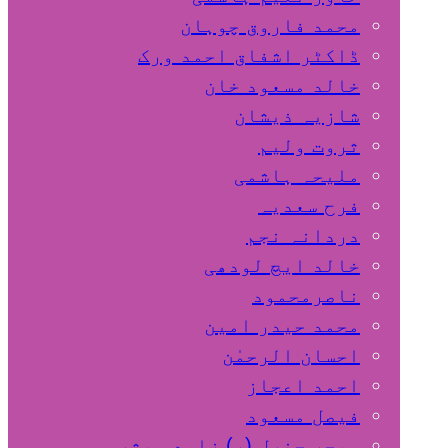
محمد فاروق چوہان
ڈاکٹر اشفاق احمد ورک
خالد مسعود خان
شازیہ ذیشان
ثروت ولیم
ملیحہ ہاشمی
فرح سعدیہ
دردانہ نجم
خالد ایچ لودھی
ناصرمحمود
محمد حیدر امین
احسان الرحمٰن
احمد اعجاز
فیصل مسعود
میجر جنرل (ر) زاہد مبشر