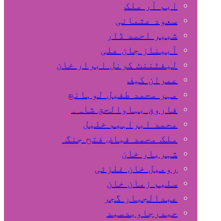
ایم آر ملک
سعود عثمانی
شبیر احمد ڈار
آبیناز جان علی
لیفٹننٹ کرنل ابرار خان
عمران کیف
مہر محمد طفیل لوہانچ
فاروق بہاوالحق شاہ۔
محمد ابراہیم خلیل
ملک محمد فیاض فتح جنگ
شہریار خان
رومیل خان غلزئی
سلیم زمان خان
عبدالجبار گجر
حیدرجاویدسید