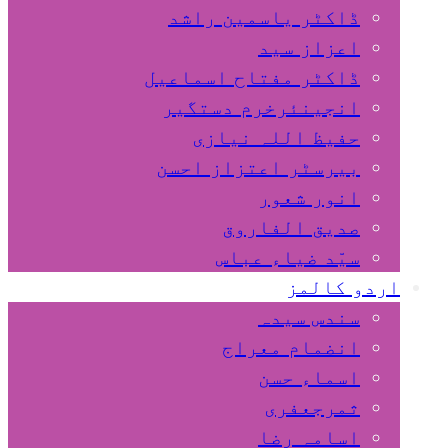
ڈاکٹر یاسمین راشد
اعزاز سید
ڈاکٹر مفتاح اسماعیل
انجینئرخرم دستگیر
حفیظ اللہ نیازی
بیرسٹر اعتزاز احسن
انور شعور
صدیق الفاروق
سیّد ضیاء عباس
اردو کالمز
سندس سیدہ
انضمام معراج
اسماء حسن
ثمرجعفری
اسامہ رضا