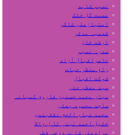
نسیم شاہد
عصمت گل خٹک
امتیازعلی شاکر
قدسیہ مدثر
ارشد خان
سدرہ نسیم
ناصراقبال آزاد
راؤ منظر حیات
شوکت اقبال
سید معظم حئی
میاں محمد حسنین فاروق کمیانہ
ساجد محمود بھٹی
محمد ضیاء الحق نقشبندی
خلیل احمد نینی تا ل والا
مرادعلی شاہد دوحہ قطر