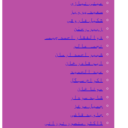
عینی نیازی
سعید پرویز
شکیل فاروقی
زبیر رحمٰن
ذوالفقار احمد چیمہ
نجمہ عالم
شبیر احمد ارمان
ایم قادر خان
عبد الحمید
اکرام سہگل
مونا خان
شاہد سردار
جمیل مرغز
جاوید قاضی
ڈاکٹر منصور نورانی