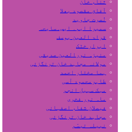
ثناء خان
آفاق مقصود بھلا
نُصرت جاوید
سمیرا ایم۔ ایس۔سایحہ
قراۃ العین یوسف
ابرار خٹک
منیزہ نورالعین صدیقی
مولانہ مجاہد خان ترنگزئی
ہما مختار احمد
طاہرمحمود آسی
مہک سہیل انجم
ماہ نور فخری
فیصلان شفاء اصفہانی
مجاہد خان ترنگزئی
نبیلہ تبسّم