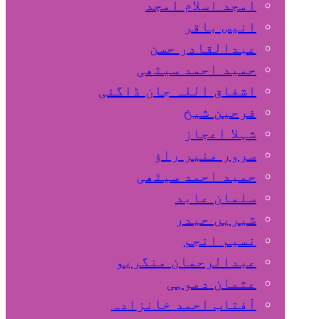
امجد اسلام امجد
انیس باقر
عبدالقادر حسن
حمید احمد سیٹھی
اشفاق اللہ جان ڈاگئی
فرحین شیخ
شہلا اعجاز
سرور منیر راؤ
حمید احمد سیٹھی
سلمان عابد
شیریں حیدر
نسیم انجم
عبدالرحمان منگریو
عثمان دموہی
آفتاب احمد خانزادہ