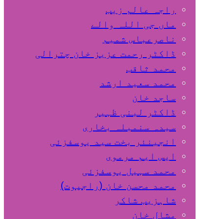
راجہ عالم زیب
ماں جی اللہ والے
ناصرعباس شمیم
ڈاکٹر رحمت عزیز خان چترالی
محمد ثاقب
محمد سعید ارشد
ساجد خان
ڈاکٹر لبنی ظہیر
سیدہ سنمبلہ بخاری
انجینئر بخت سید یوسفزئی
ایس ایم مرموی
محمد سہیل یوسفزئی
محمد محسن خان (راجپوت)
شاہزیب شاکر
مشال خان