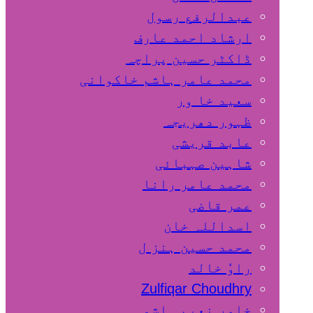
عبدالرفع رسول
ارشاد احمد عارف
ڈاکٹر حسین پراچہ
محمد عامر ہاشم خاکوانی
سعید خا ور
ظہور دھریجہ
عابد قریشی
شاہین صہبائی
محمد عامر رانا
عمر قاضی
اسداللہ خان
محمد حسین ہنز ل
راوٗ خالد
Zulfiqar Choudhry
خاور نعیم ہاشمی