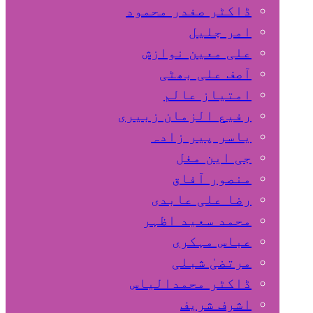
ڈاکٹر صفدر محمود
امر جلیل
علی معین نوازش
آصف علی بھٹی
امتیاز عالم
رفیع الزمان زبیری
یاسر پیر زادہ
جی این مغل
منصور آفاق
رضا علی عابدی
محمد سعید اظہر
عباس مہکری
مرتضیٰ شبلی
ڈاکٹر محمدالیاس
اشرف شریف