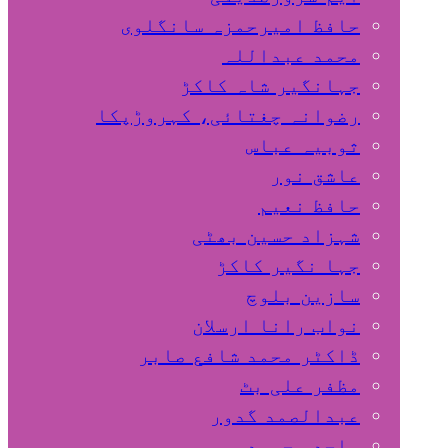
حافظ امیرحمزہ سانگلوی
محمد عبداللہ
جہانگیر شاہ کاکڑ
رضوانہ چغتائی، کہروڑپکا
ثوبیہ عباس
عاشق نور
حافظ نعیم
شہزاد حسین بھٹی
جہا نگیر کاکڑ
سازین بلوچ
نواب رانا ارسلان
ڈاکٹر محمد شافع صابر
مظفر علی بٹ
عبدالصمد گدور
ساجد محمود