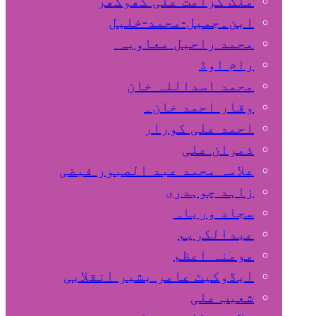
ملک کرامت علی کھوکھر
ابن۔جمیل-محمد-خلیل
محمد راحیل معاویہ
رام اوڈ
محمد اسداللہ خان
وقار احمد خان۔
احمد علی کورار
ذمران علی
علامہ محمد عبد الصبور فیضی
زاہد چوہدری
سجاد وریاہ
عبدالکریم
مومنہ اعظم
ایڈوکیٹ عامر بشیر انقلابی
شعیب علی