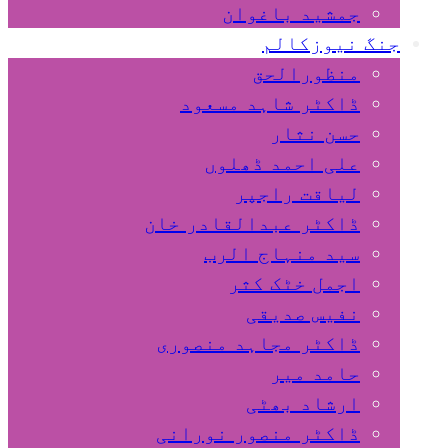
جمشید باغوان
جنگ نیوزکالم
منظورالحق
ڈاکٹر شاہد مسعود
حسن نثار
علی احمد ڈھلوں
لیاقت راجپر
ڈاکٹر عبدالقادر خان
سید منہاج الرب
اجمل خٹک کثر
نفیس صدیقی
ڈاکٹر مجاہد منصوری
حامد میر
ارشاد بھٹی
ڈاکٹر منصور نورانی