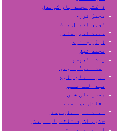
ڈاکٹرمحمد یار گوندل
گوہر اقبال ملک
محمد امین مگسی
لبنٰی جمشید
محمد فیض
رمشا کھوسو
رمشا تبسُم توقیر
ماریہ تاج بلوچ
عبداللہ ضمیر
محسن علی خاں
رشائل عطا محمد
محمد حمزہ علی بھٹی
حکیم اشرف ثاقت،لیہ بھکر
ایم سرورصدیقی