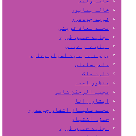
حامد ولید
خالد ہمایوں
نوید چودھری
محمد معاذ قریشی
مجاہد حسین طوری
میاں عمر عباس
پرو فیسر سید اسرار بخاری
ناصر سلمان
شاہد ملک
منظور احمد
مجیب الرحمٰن شامی
ایثار رانا
محمد سلیمان اشفاق چوهدری
حمزہ اشتیاق
مجاہد حسین طوری