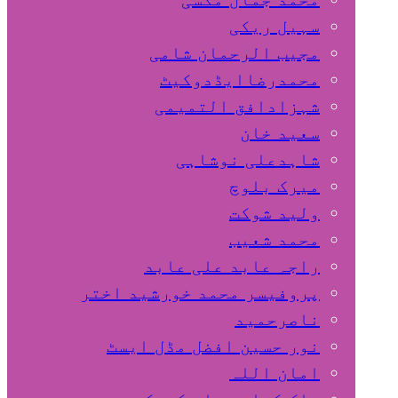
سہیل ريكی
مجیب الرحمان شامی
محمدرضاایڈدوکیٹ
شہزادافق التمیمی
سعید خان
شاہدعلی نوشاہی
میرک بلوچ
ولید شوکت
محمد شعیب
راجہ عابد علی عابد
پروفیسر محمد خورشید اختر
ناصرحمید
نور حسین افضل مڈل ایسٹ
امان اللہ