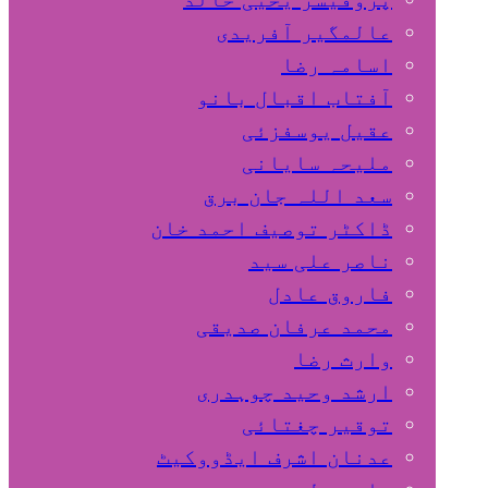
عالمگیر آفریدی
اسامہ رضا
آفتاب اقبال بانو
عقیل یوسفزئی
ملیحہ سایانی
سعد اللہ جان برق
ڈاکٹر توصیف احمد خان
ناصر علی سید
فاروق عادل
محمد عرفان صدیقی
وارث رضا
ارشد وحید چوہدری
توقیر چغتائی
عدنان اشرف ایڈووکیٹ