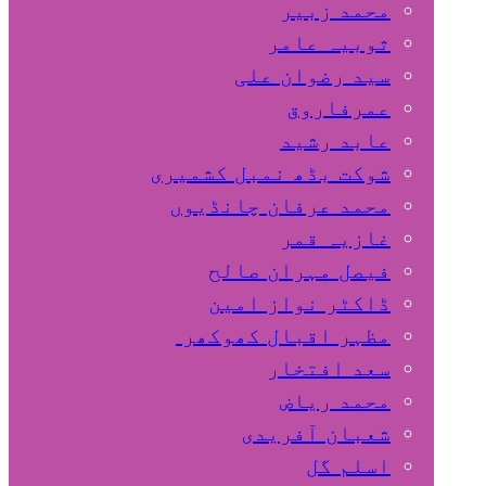
محمد زبیر
ثوبیہ عامر
سید رضوان علی
عمرفاروق
عابد رشید
شوکت بڈھ نمبل کشمیری
محمد عرفان چانڈیوں
غازیہ قمر
فیصل مہران صالح
ڈاکٹر نواز امین
مظہر اقبال کھوکھر
سعد افتخار
محمد ریاض
شعبان آفریدی
اسلم گل