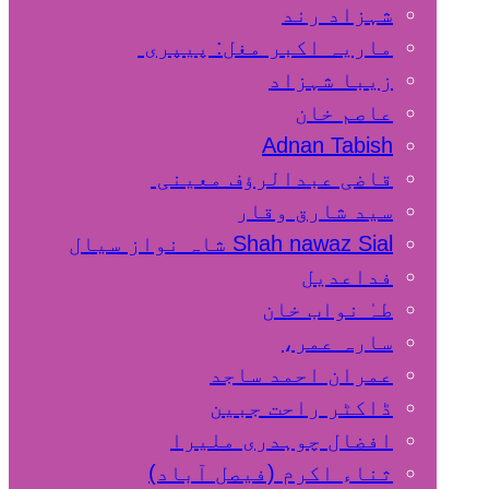
شہزاد رند
ماریہ اکبر مغل: پیپری
زیبا شہزاد
عاصم خان
Adnan Tabish
قاضی عبدالرؤف معینی
سید شارق وقار
Shah nawaz Sial شاہ نواز سیال
فداعدیل
طہٰ نواب خان
سارہ عمر،
عمران احمد ساجد
ڈاکٹر راحت جبین
افضال چوہدری ملیرا
ثناء اکرم (فیصل آباد)