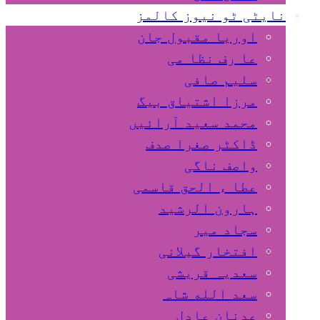
نایٹی ٹو نیوز کالمز
اوریا مقبول جان
عا رف نظا می
سلیم صافی
مرزا اشتیاق بیگ
محمد سعید آرائیں
ڈاکٹر صغرا صدف
واصف ناگی
عطا ء الحق قاسمی
ہارون الرشید
سجاد میر
افتخار گیلانی
سعدیہ قریشی
سعد الله شاہ
عدنان عادل