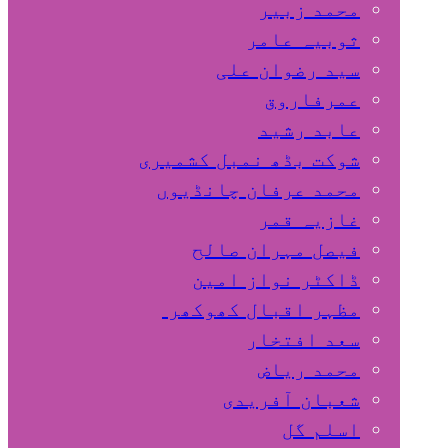
محمد زبیر
ثوبیہ عامر
سید رضوان علی
عمرفاروق
عابد رشید
شوکت بڈھ نمبل کشمیری
محمد عرفان چانڈیوں
غازیہ قمر
فیصل مہران صالح
ڈاکٹر نواز امین
مظہر اقبال کھوکھر
سعد افتخار
محمد ریاض
شعبان آفریدی
اسلم گل