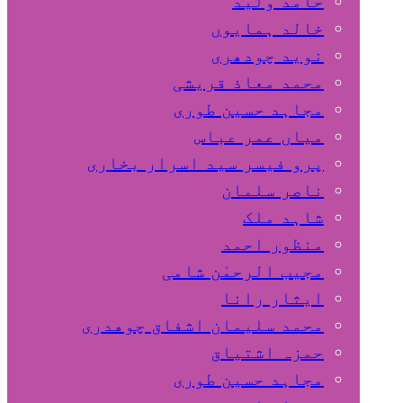
حامد ولید
خالد ہمایوں
نوید چودھری
محمد معاذ قریشی
مجاہد حسین طوری
میاں عمر عباس
پرو فیسر سید اسرار بخاری
ناصر سلمان
شاہد ملک
منظور احمد
مجیب الرحمٰن شامی
ایثار رانا
محمد سلیمان اشفاق چوهدری
حمزہ اشتیاق
مجاہد حسین طوری