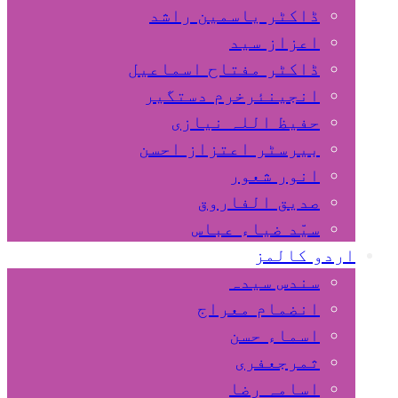
ڈاکٹر یاسمین راشد
اعزاز سید
ڈاکٹر مفتاح اسماعیل
انجینئرخرم دستگیر
حفیظ اللہ نیازی
بیرسٹر اعتزاز احسن
انور شعور
صدیق الفاروق
سیّد ضیاء عباس
اردو کالمز
سندس سیدہ
انضمام معراج
اسماء حسن
ثمرجعفری
اسامہ رضا