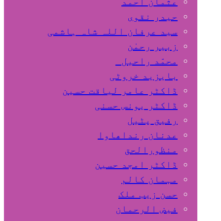
عثمان احمد
حیدر نقوی
سید عرفان اللہ شاہ ہاشمی
زبیر رحمٰن
محمّد راحیل
بایزید خروٹی
ڈاکٹر عامر لیاقت حسین
ڈاکٹر یونس حسنی
رفیق پٹیل
عدنان رنداھاوا
منظورالحق
ڈاکٹر امجد حسین
مہمان کالم
حسن زیب ملک
فیض الرحمان