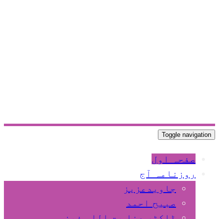
Toggle navigation
صفحہ اول
روزنامہ آج
جاویدعزیز
صبیح احمد
ڈاکٹر عنا یت اللہ فیضی