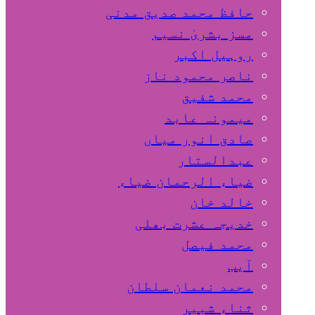
حافظ محمد صدیق مدنی
مسز بشریٰ نسیم
روہیل اکبر
ناصر محمود ناز
محمد شفیق
میمونہ عابد
صادق انور میاں
عبدالستار
ضیاء الرحمان ضیاء
خالد خان
خدیجہ عشرت بھلی
محمد فیصل
آیب
محمد نعمان سلطان
ثناء شبیر