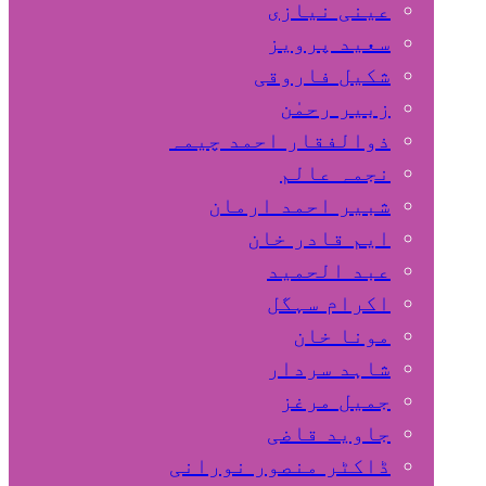
عینی نیازی
سعید پرویز
شکیل فاروقی
زبیر رحمٰن
ذوالفقار احمد چیمہ
نجمہ عالم
شبیر احمد ارمان
ایم قادر خان
عبد الحمید
اکرام سہگل
مونا خان
شاہد سردار
جمیل مرغز
جاوید قاضی
ڈاکٹر منصور نورانی