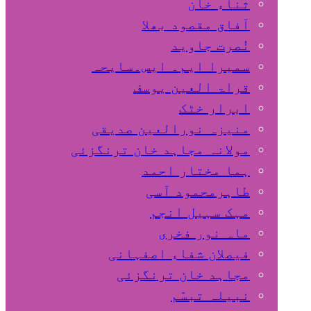
ثناء خان
آفاق مقصود بھلا
نُصرت جاوید
سمیرا ایم۔ ایس۔سایحہ
قراۃ العین یوسف
ابرار خٹک
منیزہ نورالعین صدیقی
مولانہ مجاہد خان ترنگزئی
ہما مختار احمد
طاہرمحمود آسی
مہک سہیل انجم
ماہ نور فخری
فیصلان شفاء اصفہانی
مجاہد خان ترنگزئی
نبیلہ تبسّم