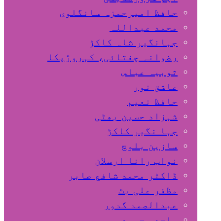
حافظ امیرحمزہ سانگلوی
محمد عبداللہ
جہانگیر شاہ کاکڑ
رضوانہ چغتائی، کہروڑپکا
ثوبیہ عباس
عاشق نور
حافظ نعیم
شہزاد حسین بھٹی
جہا نگیر کاکڑ
سازین بلوچ
نواب رانا ارسلان
ڈاکٹر محمد شافع صابر
مظفر علی بٹ
عبدالصمد گدور
ساجد محمود