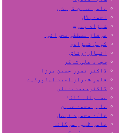
عامر حسین قریشی
اﺣﻤﺪﺑﻼل
شہزاد بلوچ
عرفان مصطفٰی صحرائی
کومل شہزادی
اقبال زرقاش
سجاد علی شاکر
ڈاکٹر تصور حسین مرزا
قاضی شیراز احمد ایڈووکیٹ
ڈاکٹرمحمدعدنان
عطاءللہ کاکڑ
صابر محمد حسین
خالد محمود فیصل
عامر ظہور سرگانہ
محمد جمال مگسی