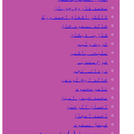
محمد فاروق چوہان
ڈاکٹر اشفاق احمد ورک
خالد مسعود خان
شازیہ ذیشان
ثروت ولیم
ملیحہ ہاشمی
فرح سعدیہ
دردانہ نجم
خالد ایچ لودھی
ناصرمحمود
محمد حیدر امین
احسان الرحمٰن
احمد اعجاز
فیصل مسعود
میجر جنرل (ر) زاہد مبشر