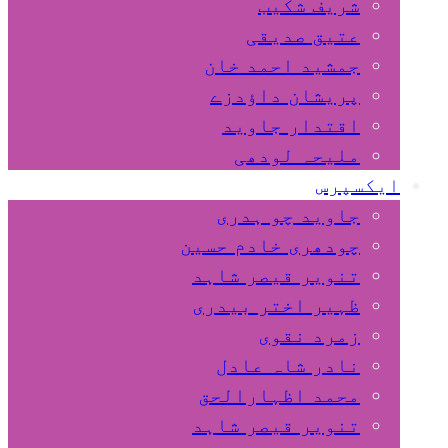
شریف شکیب
عتیق صدیقی
جمشید احمد خان
پریشان داﺅدزے
اقتدار جاوید
ملیحہ لودھی
ایکسپرس
جاوید چو ہدری
چودھری خادم حسین
تنویر قیصر شاہد
ظہیر اختر بیدری
زمرد نقوی
نادر شاہ عادل
محمد اظہارالحق
تنویر قیصر شاہد