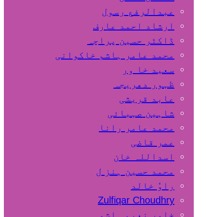
عبدالرفع رسول
ارشاد احمد عارف
ڈاکٹر حسین پراچہ
محمد عامر ہاشم خاکوانی
سعید خا ور
ظہور دھریجہ
عابد قریشی
شاہین صہبائی
محمد عامر رانا
عمر قاضی
اسداللہ خان
محمد حسین ہنز ل
راوٗ خالد
Zulfiqar Choudhry
خاور نعیم ہاشمی