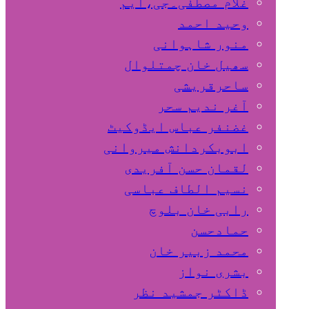
غلام مصطفٰی۔جی،ایم
وحید احمد
منور شاہوانی
سھیل خان چمتلوال
ساحرقریشی
آغر ندیم سحر
غضنفر عباس ایڈوکیٹ
ابوبکردانش میروانی
لقمان حسن آفریدی
نسیم الطاف عباسی
رابی خان بلوچ
حمادحسن
محمد زبیر خان
بشری نواز
ڈاکٹر جمشید نظر