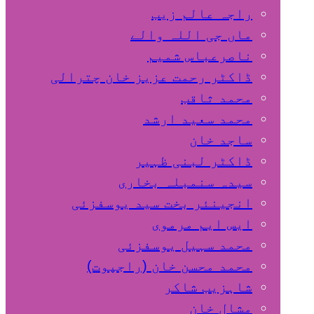
راجہ عالم زیب
ماں جی اللہ والے
ناصرعباس شمیم
ڈاکٹر رحمت عزیز خان چترالی
محمد ثاقب
محمد سعید ارشد
ساجد خان
ڈاکٹر لبنی ظہیر
سیدہ سنمبلہ بخاری
انجینئر بخت سید یوسفزئی
ایس ایم مرموی
محمد سہیل یوسفزئی
محمد محسن خان (راجپوت)
شاہزیب شاکر
مشال خان