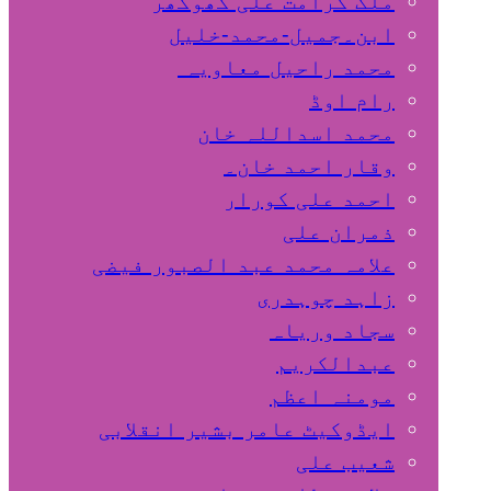
ملک کرامت علی کھوکھر
ابن۔جمیل-محمد-خلیل
محمد راحیل معاویہ
رام اوڈ
محمد اسداللہ خان
وقار احمد خان۔
احمد علی کورار
ذمران علی
علامہ محمد عبد الصبور فیضی
زاہد چوہدری
سجاد وریاہ
عبدالکریم
مومنہ اعظم
ایڈوکیٹ عامر بشیر انقلابی
شعیب علی