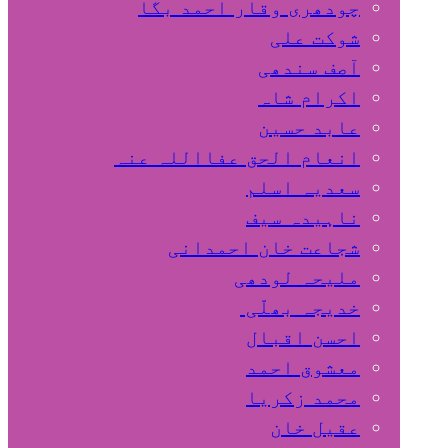
چودھری وقار احمد بگا
شوکت علی
آصف سندھی
اکرام شاہ
عابد حسین
انعام الحق عفااللہ عنہ
سعدیہ اسلم
ناہیدہ سیف
شجاعت خان احمدانی
ملیحہ لودھی
خدیجہ بھلّی
احسن اقبال
معشوق احمد
محمد زکریا
عقیل خان