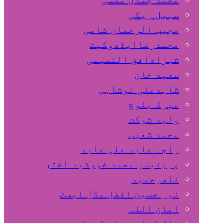
سہیل ريكی
مجیب الرحمان شامی
محمدرضاایڈدوکیٹ
شہزادافق التمیمی
سعید خان
شاہدعلی نوشاہی
میرک بلوچ
ولید شوکت
محمد شعیب
راجہ عابد علی عابد
پروفیسر محمد خورشید اختر
ناصرحمید
نور حسین افضل مڈل ایسٹ
امان اللہ