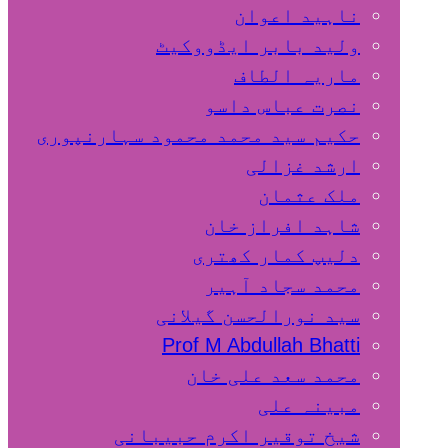
ناہید اعوان
ولید بابر ایڈووکیٹ
ماریہ الطاف
نصرت عباس داسو
حکیم سید محمد محمود سہارنپوری
ارشد غزالی
ملک عثمان
شاہد افراز خان
دلیپ کمار کھتری
محمد سجاد آہیر
سید نورالحسن گیلانی
Prof M Abdullah Bhatti
محمد سعد علی خان
مبینہ علی
شیخ توقیر اکرم حبیبانی