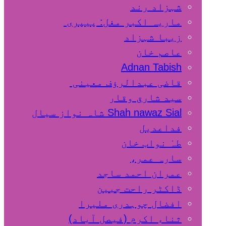
شہزاد رند
ماریہ اکبر مغل: پیپری
زیبا شہزاد
عاصم خان
Adnan Tabish
قاضی عبدالرؤف معینی
سید شارق وقار
Shah nawaz Sial شاہ نواز سیال
فداعدیل
طہٰ نواب خان
سارہ عمر،
عمران احمد ساجد
ڈاکٹر راحت جبین
افضال چوہدری ملیرا
ثناء اکرم (فیصل آباد)