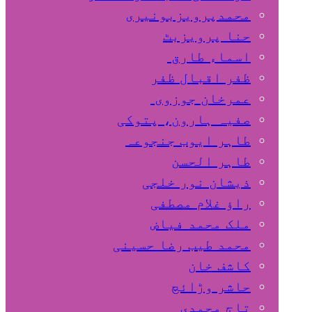
محمدپرویزبونیری
حنا پرویزبٹ
اسماء طارق
ظفر اقبال ظفر
عمرخان جوزوی
صفیہ ہارون، پتوکی
طاہر ایوب جنجوعہ
طاہر الحسن
ذیشان نور خلجی
راﺅ غلام مصطفی
ملک محمد فیاض
محمد طیب رضا حسینی
کاشف خان
حاشر وڑائچ
تاج محمدی