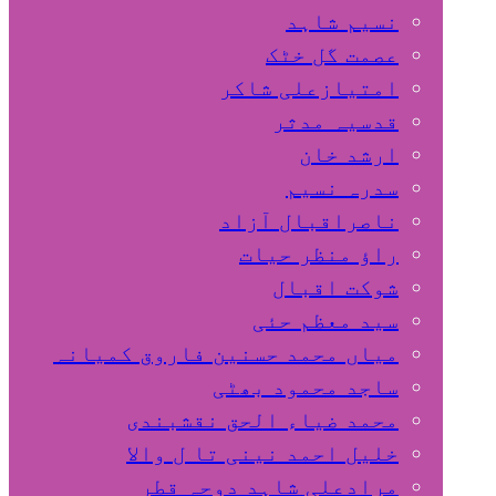
نسیم شاہد
عصمت گل خٹک
امتیازعلی شاکر
قدسیہ مدثر
ارشد خان
سدرہ نسیم
ناصراقبال آزاد
راؤ منظر حیات
شوکت اقبال
سید معظم حئی
میاں محمد حسنین فاروق کمیانہ
ساجد محمود بھٹی
محمد ضیاء الحق نقشبندی
خلیل احمد نینی تا ل والا
مرادعلی شاہد دوحہ قطر