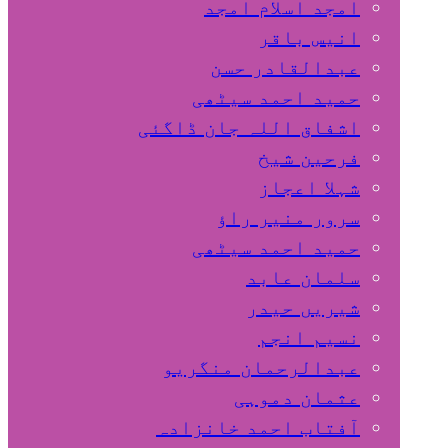
امجد اسلام امجد
انیس باقر
عبدالقادر حسن
حمید احمد سیٹھی
اشفاق اللہ جان ڈاگئی
فرحین شیخ
شہلا اعجاز
سرور منیر راؤ
حمید احمد سیٹھی
سلمان عابد
شیریں حیدر
نسیم انجم
عبدالرحمان منگریو
عثمان دموہی
آفتاب احمد خانزادہ