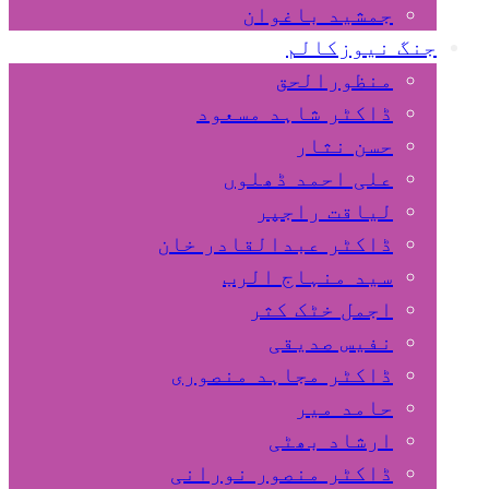
جمشید باغوان
جنگ نیوزکالم
منظورالحق
ڈاکٹر شاہد مسعود
حسن نثار
علی احمد ڈھلوں
لیاقت راجپر
ڈاکٹر عبدالقادر خان
سید منہاج الرب
اجمل خٹک کثر
نفیس صدیقی
ڈاکٹر مجاہد منصوری
حامد میر
ارشاد بھٹی
ڈاکٹر منصور نورانی