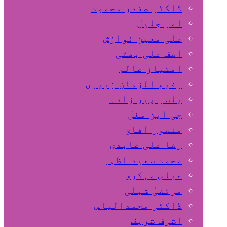
ڈاکٹر صفدر محمود
امر جلیل
علی معین نوازش
آصف علی بھٹی
امتیاز عالم
رفیع الزمان زبیری
یاسر پیر زادہ
جی این مغل
منصور آفاق
رضا علی عابدی
محمد سعید اظہر
عباس مہکری
مرتضیٰ شبلی
ڈاکٹر محمدالیاس
اشرف شریف