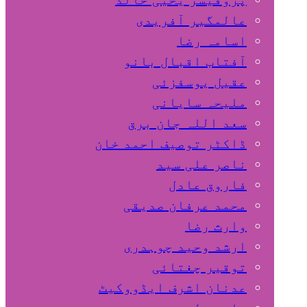
عالمگیر آفریدی
اسامہ رضا
آفتاب اقبال بانو
عقیل یوسفزئی
ملیحہ سایانی
سعد اللہ جان برق
ڈاکٹر توصیف احمد خان
ناصر علی سید
فاروق عادل
محمد عرفان صدیقی
وارث رضا
ارشد وحید چوہدری
توقیر چغتائی
عدنان اشرف ایڈووکیٹ