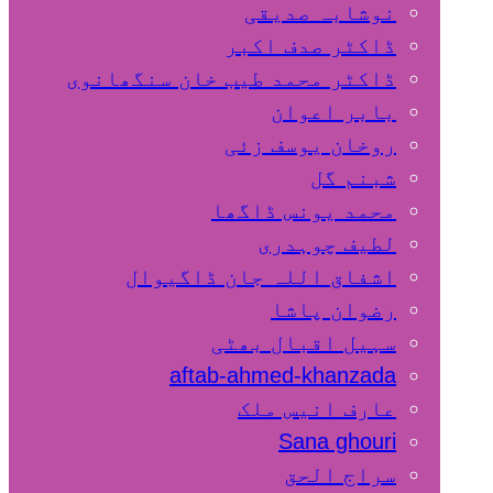
نوشابہ صدیقی
ڈاکٹر صدف اکبر
ڈاکٹر محمد طیب خان سنگھانوی
بابر اعوان
روخان یوسف زئی
شبنم گل
محمد یونس ڈاگھا
لطیف چوہدری
اشفاق اللہ جان ڈاگیوال
رضوان پاشا
سہیل اقبال بھٹی
aftab-ahmed-khanzada
عارف انیس ملک
Sana ghouri
سراج الحق