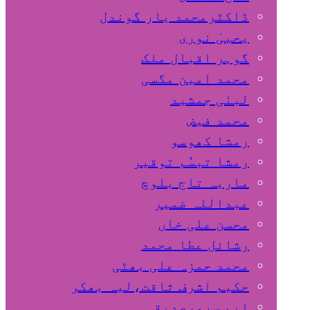
ڈاکٹرمحمد یار گوندل
گوہر اقبال ملک
محمد امین مگسی
لبنٰی جمشید
محمد فیض
رمشا کھوسو
رمشا تبسُم توقیر
ماریہ تاج بلوچ
عبداللہ ضمیر
محسن علی خاں
رشائل عطا محمد
محمد حمزہ علی بھٹی
حکیم اشرف ثاقت،لیہ بھکر
ایم سرورصدیقی