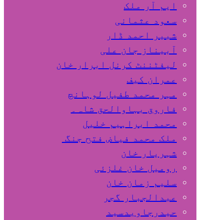
ایم آر ملک
سعود عثمانی
شبیر احمد ڈار
آبیناز جان علی
لیفٹننٹ کرنل ابرار خان
عمران کیف
مہر محمد طفیل لوہانچ
فاروق بہاوالحق شاہ۔
محمد ابراہیم خلیل
ملک محمد فیاض فتح جنگ
شہریار خان
رومیل خان غلزئی
سلیم زمان خان
عبدالجبار گجر
حیدرجاویدسید