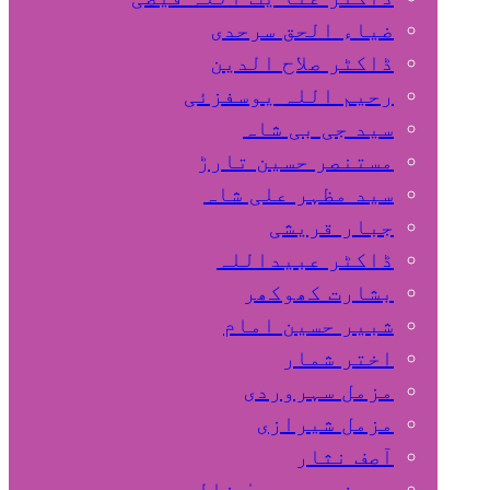
ضیاء الحق سرحدی
ڈاکٹر صلاح الدین
رحیم اللہ یوسفزئی
سید جی بی شاہ
مستنصر حسین تارڑ
سید مظہر علی شاہ
جبار قریشی
ڈاکٹر عبیداللہ
بشارت کھوکھر
شبیر حسین امام
اختر شمار
مزمل سہروردی
مزمل شیرازی
آصف نثار
پروفیسر یحییٰ خالد