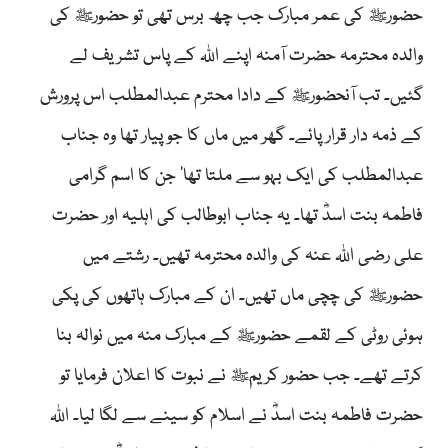
حضورﷺ کی عمر مبارک جب چھ برس تھی تو حضورﷺ کی
والدہ محترمہ حضرت آمنہ اپنے اللہ کے پاس تشریف لے
گئیں۔ تب آنحضورﷺ کے دادا محترم عبدالمطلب اس پرورش
کے ذمہ دار قرار پائے۔ گھر میں ماں کا جو پیار تھا وہ جناب
عبدالمطلب کی ایک بہو سے ملتا تھا‘ جن کا اسم گرامی
فاطمہ بنت اسدؓ تھا۔ یہ جناب ابوطالب کی اہلیہ اور حضرت
علی رضی اللہ عنہ کی والدہ محترمہ تھیں۔ رشتے میں
حضورﷺ کی چچی ماں تھیں۔ ان کے مبارک ہاتھوں کی پکی
ہوئی روٹی کے لقمے حضورﷺ کے مبارک منہ میں نوالہ بنا
کرتے تھے۔ جب حضور کریمﷺ نے نبوت کا اعلان فرمایا تو
حضرت فاطمہ بنت اسدؓ نے اسلام کو سینے سے لگا لیا۔ اللہ