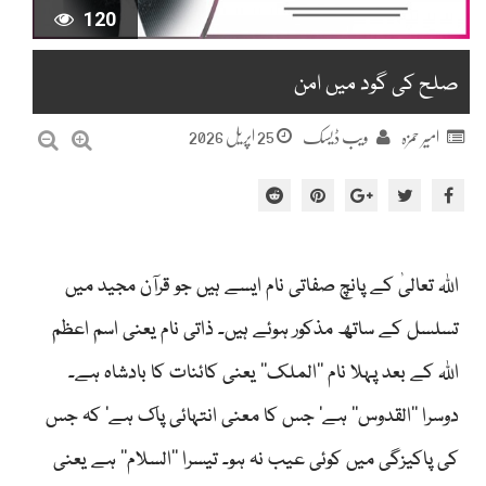
120
صلح کی گود میں امن
25 اپریل 2026
امیر حمزہ
ویب ڈیسک
اللہ تعالیٰ کے پانچ صفاتی نام ایسے ہیں جو قرآن مجید میں
تسلسل کے ساتھ مذکور ہوئے ہیں۔ ذاتی نام یعنی اسم اعظم
اللہ کے بعد پہلا نام ''الملک‘‘ یعنی کائنات کا بادشاہ ہے۔
دوسرا ''القدوس‘‘ ہے‘ جس کا معنی انتہائی پاک ہے‘ کہ جس
کی پاکیزگی میں کوئی عیب نہ ہو۔ تیسرا ''السلام‘‘ ہے یعنی