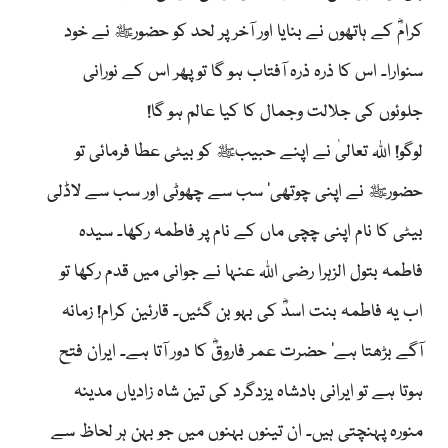
کرامؓ کے ہاتھوں نے بنایا اور آخر پر لحد کو حضورﷺ نے خود
سنوارا۔ اس کا ذرہ ذرہ آفتاب ہو گا تو پھر اس کے نورانی
جلوئوں کی جلالت وجمال کا کیا عالم ہو گا!
لوگو! اللہ تعالیٰ نے اپنے حبیبﷺ کو بیٹی عطا فرمائی تو
حضورﷺ نے اپنی چوتھی‘ سب سے چھوٹی اور سب سے لاڈلی
بیٹی کا نام اپنی چچی ماں کے نام پر فاطمہ رکھا۔ سیدہ
فاطمہ بتول الزہرا رضی اللہ عنہا نے جوانی میں قدم رکھا تو
اب یہ فاطمہ بنت اسدؓ کی بہو بن گئیں۔ قارئین کرام! زمانہ
آگے بڑھتا ہے‘ حضرت عمر فاروقؓ کا دور آتا ہے۔ ایران فتح
ہوتا ہے تو ایرانی بادشاہ یزدگرد کی تین شاہ زادیاں مدینہ
منورہ پہنچتی ہیں۔ ان تینوں بہنوں میں جو بہن ہر لحاظ سے