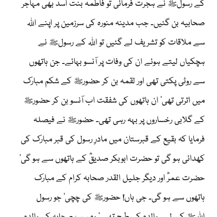
کے رسولﷺ نے ہجرت فرمائی تو فاطمہ بنت اسدؓ بھی مہاجر
صحابیہ بن گئیں۔ جب مدینہ منورہ کی سرزمین پر اپنے اللہ
سے ملاقات کو تشریف لے گئیں تو اللہ کے رسولﷺ نے
ہچکیاں لیتے ہوئے ان کی وفات پر آنسو بہائے۔ جن ہاتھوں
سے روٹی پکتی تھی اور لقمہ بن کر حضورﷺ کے شکم مبارک
میں اترتی تھی‘ ان ہاتھوں کی شفقت اب آنسو بن کر حضورﷺ
کے گلابی رخساروں پر بہہ رہی تھی۔ حضورﷺ نے فیصلہ
فرمایا کہ بقیع کے قبرستان میں مادرِ رسول کی قبر مبارک کی
کھدائی ہو گی تو حضرت ابوبکر صدیقؓ کے ہاتھوں سے ہو گی‘
حضرت عمرؓ اور دیگر جلیل القدر صحابہ کرام کے مبارک
ہاتھوں سے ہو گی۔ جی ہاں! حضورﷺ کی چچی‘ جو رسول