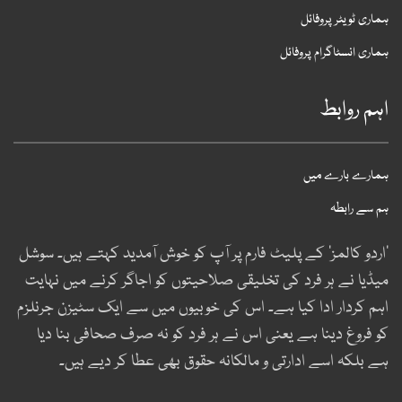
ماری ٹویٹر پروفائل
ماری انسٹاگرام پروفائل
ہم روابط
مارے بارے میں
م سے رابطہ
اردو کالمز‘ کے پلیٹ فارم پر آپ کو خوش آمدید کہتے ہیں۔ سوشل
یڈیا نے ہر فرد کی تخلیقی صلاحیتوں کو اجاگر کرنے میں نہایت
ہم کردار ادا کیا ہے۔ اس کی خوبیوں میں سے ایک سٹیزن جرنلزم
و فروغ دینا ہے یعنی اس نے ہر فرد کو نہ صرف صحافی بنا دیا
ے بلکہ اسے ادارتی و مالکانہ حقوق بھی عطا کر دیے ہیں۔