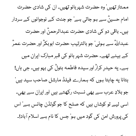
ممتاز تھیں‘ وہ حضرت شہربانو تھیں۔ ان کی شادی حضرت
امام حسینؓ سے ہو جاتی ہے‘ جو جنت کے نوجوانوں کے سردار
ہیں۔ باقی دو کی شادی حضرت عبدالرحمنؓ اور حضرت
عبداللہؓ سے ہوئی‘ جو بالترتیب حضرت ابوبکرؓ اور حضرت عمرؓ
کے بیٹے تھے۔ حضرت شہر بانو کی قبر مبارک ایران میں
ہے۔ یہ حیدرِ کرارؓ اور سیدہ فاطمہ بتولؓ کی بہو ہیں۔ جی ہاں!
بتانا یہ چاہتا ہوں کہ ہمارے فیلڈ مارشل صاحب سید ہیں‘
جو بلادِ عرب سے بھی نسبت رکھتے ہیں اور ایران سے بھی۔
اسی لیے تو کوشاں ہیں کہ صلح کا جو گولڈن چانس ہے‘ اس
کی پرورش امن کی گود میں ہو‘ جس کا نام ہے اسلام آباد!۔