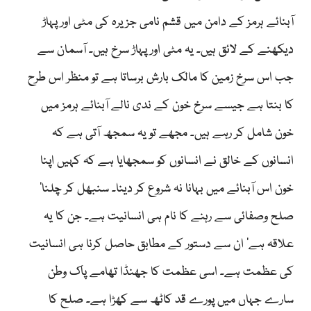
آبنائے ہرمز کے دامن میں قشم نامی جزیرہ کی مٹی اور پہاڑ
دیکھنے کے لائق ہیں۔ یہ مٹی اور پہاڑ سرخ ہیں۔ آسمان سے
جب اس سرخ زمین کا مالک بارش برساتا ہے تو منظر اس طرح
کا بنتا ہے جیسے سرخ خون کے ندی نالے آبنائے ہرمز میں
خون شامل کر رہے ہیں۔ مجھے تو یہ سمجھ آتی ہے کہ
انسانوں کے خالق نے انسانوں کو سمجھایا ہے کہ کہیں اپنا
خون اس آبنائے میں بہانا نہ شروع کر دینا۔ سنبھل کر چلنا‘
صلح وصفائی سے رہنے کا نام ہی انسانیت ہے۔ جن کا یہ
علاقہ ہے‘ ان سے دستور کے مطابق حاصل کرنا ہی انسانیت
کی عظمت ہے۔ اسی عظمت کا جھنڈا تھامے پاک وطن
سارے جہاں میں پورے قد کاٹھ سے کھڑا ہے۔ صلح کا