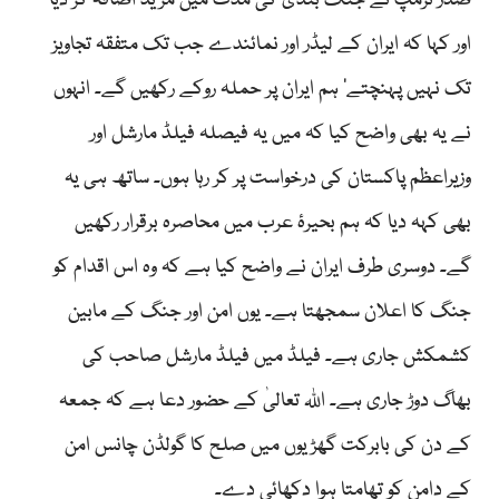
صدر ٹرمپ نے جنگ بندی کی مدت میں مزید اضافہ کر دیا
اور کہا کہ ایران کے لیڈر اور نمائندے جب تک متفقہ تجاویز
تک نہیں پہنچتے‘ ہم ایران پر حملہ روکے رکھیں گے۔ انہوں
نے یہ بھی واضح کیا کہ میں یہ فیصلہ فیلڈ مارشل اور
وزیراعظم پاکستان کی درخواست پر کر رہا ہوں۔ ساتھ ہی یہ
بھی کہہ دیا کہ ہم بحیرۂ عرب میں محاصرہ برقرار رکھیں
گے۔ دوسری طرف ایران نے واضح کیا ہے کہ وہ اس اقدام کو
جنگ کا اعلان سمجھتا ہے۔ یوں امن اور جنگ کے مابین
کشمکش جاری ہے۔ فیلڈ میں فیلڈ مارشل صاحب کی
بھاگ دوڑ جاری ہے۔ اللہ تعالیٰ کے حضور دعا ہے کہ جمعہ
کے دن کی بابرکت گھڑیوں میں صلح کا گولڈن چانس امن
کے دامن کو تھامتا ہوا دکھائی دے۔