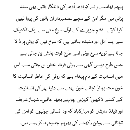
پرچم تھامنے والے کو اِدھر اُدھر کی دلفگار باتیں بھی سننا
پڑتی ہیں مگر امن کے سچے علمبردار ان باتوں کی پروا نہیں
کیا کرتے۔ قشم جزیرے کے لوگ سرخ مٹی سے ایک تکنیک
سے ایسا آئل اور ملیدہ بناتے ہیں کہ سرخ تیل کو روٹی پر ڈالا
جاتا ہے تو یہ سرخ روٹی اسی طرح قوت بخش بن جاتی ہے
جس طرح دیسی گھی سے روٹی قوت بخش بن جاتی ہے۔ اس
میں انسانیت کے نام پیغام ہے کہ روٹی کی خاطر انسانیت کا
خون مت بہائو‘ نجانے خون بہنے سے دنیا بھر کی انسانیت
کے کتنے لاکھوں‘ کروڑوں چولہے بجھ جائیں۔ شہباز شریف
اور فیلڈ مارشل کو مبارکباد کہ وہ انسانی چولہوں کو امن کی
توانائی سے روشن رکھنے کی بھرپور جدوجہد کر رہے ہیں۔