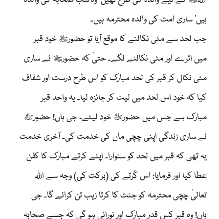
اللہﷺ کے لیے والدہ کی طرح تھیں‘ وہ سب صحابہ کی والدہ
ہیں‘ ساری امت کی والدہ محترمہ ہیں۔
جب لحد سے مٹی نکالنے کا موقع آیا تو حضورﷺ خود قبر
میں اترے اور مٹی نکالنے لگے۔ حتیٰ کہ حضورﷺ نے ساری
مٹی نکال کر قبر کی لحد مبارک کو اس طرح درست اور شفاف
کیا کہ خود اس لحد میں لیٹ کر جائزہ لیا۔ یہ واحد قبر
مبارک ہے جس میں حضورﷺ خود لیٹے۔ جی ہاں! حضورﷺ
نے ساری زندگی اپنی چچی ماں کی خدمت کی۔ آخری خدمت
یہ تھی کہ قبر میں لحد کو سنوارا۔ اپنے کرتے مبارک کا کفن
عطا کیا اور فرمایا: اس کُرتے کی (برکت کی) وجہ سے اللہ
تعالیٰ چچی محترمہ کو جنت کا کرتا زیب تن کرائے گا۔ جی
ہاں! وہ قبر کس قدر مبارک اور نورانی ہو گی کہ جسے صحابہ