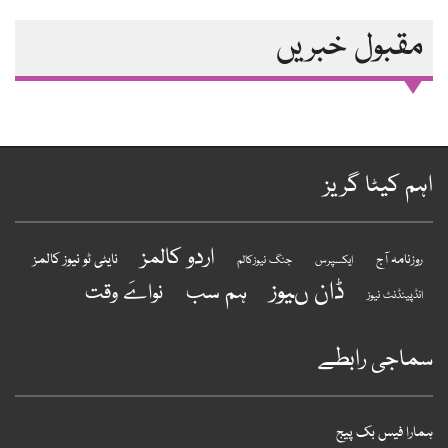
مقبول خبریں
ہم کیٹا گریز
اردو کالمز
نایٹی ٹو نیوز کالمز
روزنامہ آج
ایکسپرس
جنگ نیوزکالم
ڈان ںیوز
ہم سب
نواےَ وقت
انڈپینڈنٹ نیوز
ماجی رابطے
مارا فیس بک پیج