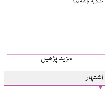
بشکریہ روزنامہ دنیا
مزید پڑھیں
اشتہار