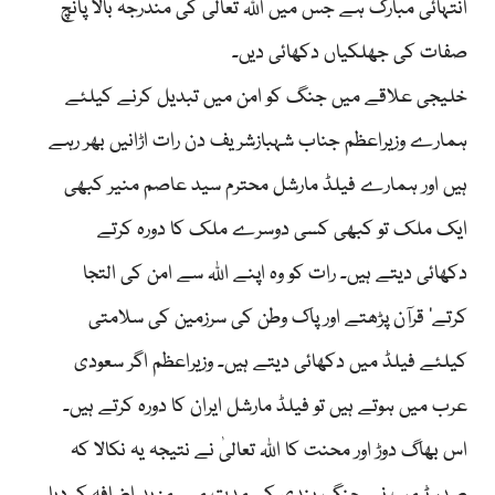
انتہائی مبارک ہے جس میں اللہ تعالیٰ کی مندرجہ بالا پانچ
صفات کی جھلکیاں دکھائی دیں۔
خلیجی علاقے میں جنگ کو امن میں تبدیل کرنے کیلئے
ہمارے وزیراعظم جناب شہبازشریف دن رات اڑانیں بھر رہے
ہیں اور ہمارے فیلڈ مارشل محترم سید عاصم منیر کبھی
ایک ملک تو کبھی کسی دوسرے ملک کا دورہ کرتے
دکھائی دیتے ہیں۔ رات کو وہ اپنے اللہ سے امن کی التجا
کرتے‘ قرآن پڑھتے اور پاک وطن کی سرزمین کی سلامتی
کیلئے فیلڈ میں دکھائی دیتے ہیں۔ وزیراعظم اگر سعودی
عرب میں ہوتے ہیں تو فیلڈ مارشل ایران کا دورہ کرتے ہیں۔
اس بھاگ دوڑ اور محنت کا اللہ تعالیٰ نے نتیجہ یہ نکالا کہ