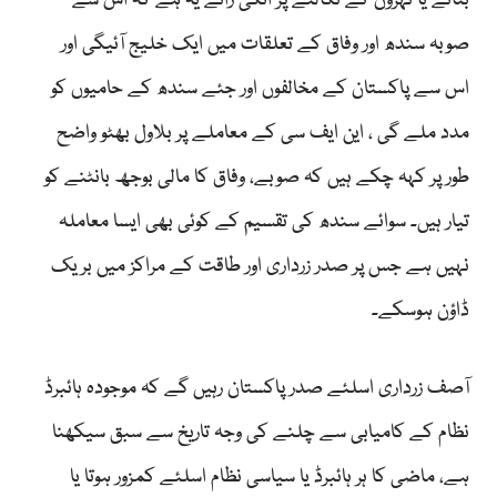
بنانے یا نہروں کے نکالنے پر انکی رائے یہ ہے کہ اس سے
صوبہ سندھ اور وفاق کے تعلقات میں ایک خلیج آئیگی اور
اس سے پاکستان کے مخالفوں اور جئے سندھ کے حامیوں کو
مدد ملے گی ، این ایف سی کے معاملے پر بلاول بھٹو واضح
طور پر کہہ چکے ہیں کہ صوبے، وفاق کا مالی بوجھ بانٹنے کو
تیار ہیں۔ سوائے سندھ کی تقسیم کے کوئی بھی ایسا معاملہ
نہیں ہے جس پر صدر زرداری اور طاقت کے مراکز میں بریک
ڈاؤن ہوسکے۔
آصف زرداری اسلئے صدر پاکستان رہیں گے کہ موجودہ ہائبرڈ
نظام کے کامیابی سے چلنے کی وجہ تاریخ سے سبق سیکھنا
ہے، ماضی کا ہر ہائبرڈ یا سیاسی نظام اسلئے کمزور ہوتا یا