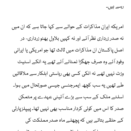
رہے ہیں۔
امریکہ ایران مذاکرات کے حوالے سے کہا جاتا ہے کہ ان میں
نہ صدر زرداری نظر آئے اور نہ کہیں بلاول بھٹو زرداری- در
اصل پاکستان ان مذاکرات میں ثالث تھا جو امریکی یا ایرانی
وفود آئے وہ صرف جھگڑا نمٹانے آئے تھے یہ انکے اسٹیٹ
وزٹ نہیں تھے نہ انکی کسی بھی ریاستی اہلکار سے ملاقاتیں
طے تھیں یہ سب کچھ ایمرجنسی جیسی صورتحال میں ہوا۔
اسلئے ملک کے سب سے بڑے آئینی عہدے پر متمکن
صدر کا اس میں کوئی کردار مناسب بھی نہیں تھا۔ پیپلزپارٹی
کے حلقے بتاتے ہیں کہ پچھلے ماہ صدر مملکت کی