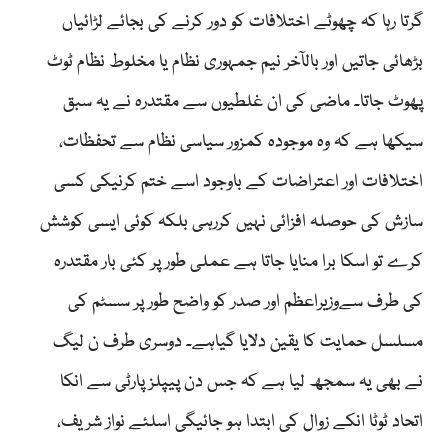
گرتا رہا کہ چھوٹے اختلافات کو دور کرنے کی بجائے لڑائیاں
بڑھائی جاتیں اور بالآخر نیم جمہوری نظام یا مخلوط نظام ٹوٹ
پھوٹ جاتا۔ ماضی کی ان غلطیوں سے مقتدرہ نے یہ سبق
سیکھا ہے کہ وہ موجودہ کمزور سیاسی نظام سے تحفظات،
اختلافات اور اعتراضات کے باوجود اسے ختم کرنیکی کسی
سازش کی حوصلہ افزائی نہیں کررہی بلکہ کوئی ایسی کوشش
کرے تو اسکا برا منایا جاتا ہے عملی طور پر کئی بار مقتدرہ
کی طرف سےوزیراعظم اور صدر کو واضح طور پر سسٹم کی
مسلسل حمایت کا یقین دلایا گیاہے۔ دوسری طرف ن لیگ
نے بھی یہ سمجھ لیا ہے کہ جس دن پیپلز پارٹی سے انکا
اتحاد ٹوٹا انکے زوال کی ابتدا ہو جائیگی اسلئے نواز شریف،