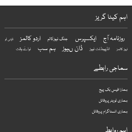
ہم کیٹا گریز
روزنامہ آج
ایکسپرس
اردو کالمز
جنگ نیوزکالم
نایٹی ٹو
ڈان ںیوز
ہم سب
انڈپینڈنٹ نیوز
نواےَ وقت
یوز کالمز
ماجی رابطے
مارا فیس بک پیج
ماری ٹویٹر پروفائل
ماری انسٹاگرام پروفائل
ہم روابط