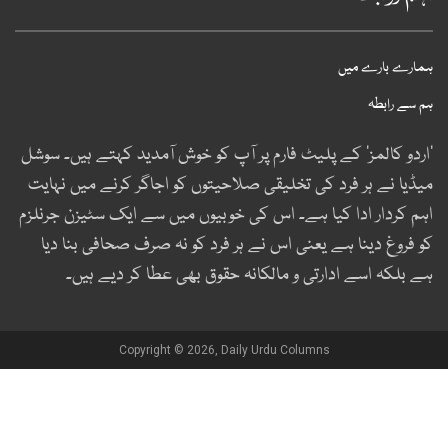
مارے بارے میں
م سے رابطہ
اردو کالمز‘ کے پلیٹ فارم پر آپ کو خوش آمدید کہتے ہیں۔ سوشل
یڈیا نے ہر فرد کی تخلیقی صلاحیتوں کو اجاگر کرنے میں نہایت
ہم کردار ادا کیا ہے۔ اس کی خوبیوں میں سے ایک سٹیزن جرنلزم
و فروغ دینا ہے یعنی اس نے ہر فرد کو نہ صرف صحافی بنا دیا
ے بلکہ اسے ادارتی و مالکانہ حقوق بھی عطا کر دیے ہیں۔
Copyright © 2026, Daily Urdu Columns