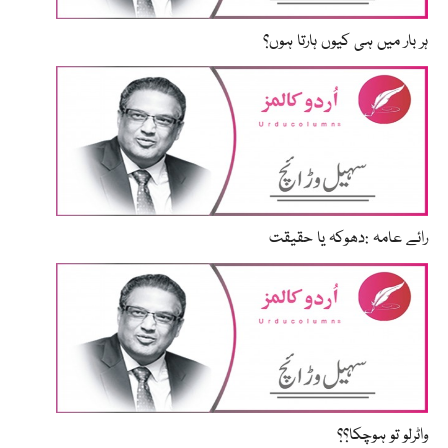
ہر بار میں ہی کیوں ہارتا ہوں؟
رائے عامہ :دھوکہ یا حقیقت
واٹرلو تو ہوچکا؟؟