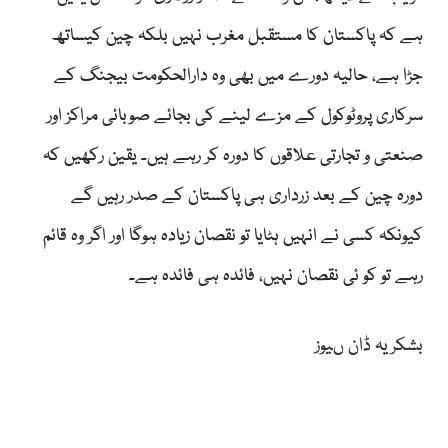
ہے کہ پاکستان کا مستقبل مغرب نہیں بلکہ چین کیساتھ
جڑا ہے، حالیہ دورے میں بھی وہ دارالحکومت بیجنگ کے
سرکاری پروٹوکول کے مزے لینے کی بجائے صوبائی مراکز اور
صنعتی و تجارتی علاقوں کا دورہ کر رہے ہیں۔ یقین رکھیں کہ
دورہ چین کے بعد زرداری ہی پاکستان کے صدر رہیں گے
کیونکہ کسی نے انہیں ہٹایا تو نقصان زیادہ ہوگا اور اگر وہ قائم
رہے تو کو ئی نقصان نہیں، فائدہ ہی فائدہ ہے۔
بشکریہ ڈان ںیوز