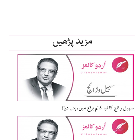
مزید پڑھیں
سہیل واڑئچ کا نیا کالم برقع میں رہنے دو!!