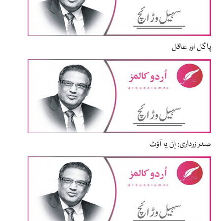
پاگل اور عاقل
صدر زرداری: اِن یا آؤٹ