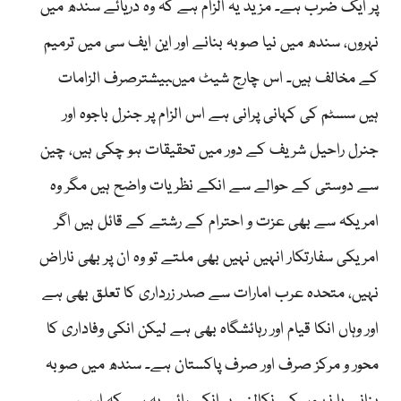
پر ایک ضرب ہے۔ مزید یہ الزام ہے کہ وہ دریائے سندھ میں
نہروں، سندھ میں نیا صوبہ بنانے اور این ایف سی میں ترمیم
کے مخالف ہیں۔ اس چارج شیٹ میںبیشترصرف الزامات
ہیں سسٹم کی کہانی پرانی ہے اس الزام پر جنرل باجوہ اور
جنرل راحیل شریف کے دور میں تحقیقات ہو چکی ہیں، چین
سے دوستی کے حوالے سے انکے نظریات واضح ہیں مگر وہ
امریکہ سے بھی عزت و احترام کے رشتے کے قائل ہیں اگر
امریکی سفارتکار انہیں نہیں بھی ملتے تو وہ ان پر بھی ناراض
نہیں، متحدہ عرب امارات سے صدر زرداری کا تعلق بھی ہے
اور وہاں انکا قیام اور رہائشگاہ بھی ہے لیکن انکی وفاداری کا
محور و مرکز صرف اور صرف پاکستان ہے۔ سندھ میں صوبہ