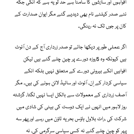
افواہوں اور سازشوں کا سامنا ہے حد تو یہ ہے کہ انکی جگہ
نئے صدر کیلئے نام بھی دیدیے گئے مگر ایوان صدارت کے
کان پر جوں تک نہ رینگی۔
اگر عملی طور پر دیکھا جائے تو صدر زرداری آج کے دن آئوٹ
ہیں کیونکہ وہ 5روزہ دورے پر چین چلے گئے ہیں لیکن
افواہیں انکے بیرونی دورے کے متعلق نہیں بلکہ انکے
سیاسی کردار کے اِن، آئوٹ اور سائیڈ لائن ہونے کی ہیں۔ مگر
آصف زرداری کے معمولات سے بالکل ایسا نہیں لگتا، گزشتہ
روز لاہور میں انہوں نے ایک دوست کی بیٹی کی شادی میں
شرکت کی ،رات بلاول ہاؤس بحریہ ٹاؤن میں رہے اور پھر سہ
پہر کو چین چلے گئے نہ کسی سیاسی سرگرمی کی، نہ