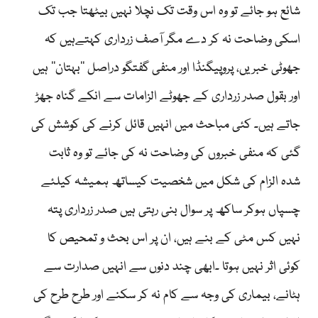
شائع ہو جائے تو وہ اس وقت تک نچلا نہیں بیٹھتا جب تک
اسکی وضاحت نہ کر دے مگر آصف زرداری کہتےہیں کہ
جھوٹی خبریں، پروپیگنڈا اور منفی گفتگو دراصل ’’بہتان‘‘ ہیں
اور بقول صدر زرداری کے جھوٹے الزامات سے انکے گناہ جھڑ
جاتے ہیں۔ کئی مباحث میں انہیں قائل کرنے کی کوشش کی
گئی کہ منفی خبروں کی وضاحت نہ کی جائے تو وہ ثابت
شدہ الزام کی شکل میں شخصیت کیساتھ ہمیشہ کیلئے
چسپاں ہوکر ساکھ پر سوال بنی رہتی ہیں صدر زرداری پتہ
نہیں کس مٹی کے بنے ہیں، ان پر اس بحث و تمحیص کا
کوئی اثر نہیں ہوتا ۔ابھی چند دنوں سے انہیں صدارت سے
ہٹانے، بیماری کی وجہ سے کام نہ کر سکنے اور طرح طرح کی