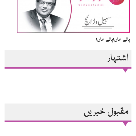
پاٹے خاں!پاٹے خاں!
اشتہار
مقبول خبریں