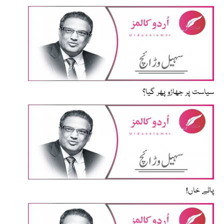
سیاست پر جھاڑو پھر گیا؟
پاٹے خاں!