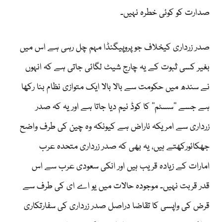
صدارت کو کوئی خطرہ نہیں۔
صدر زرداری کیخلاف جو پروپیگنڈا مہم چل رہی ہے اس میں
بغیر کسی ثبوت کے یہ چارج شیٹ لگائی جاتی ہے کہ انہوں
نے سندھ میں حکومت سے بالا بالا ایک متوازی نظام بنا رکھا
ہے جسے ’’سسٹم‘‘ کا کوڈ نیم دیا جاتا ہے اور یہ کہ صدر
زرداری سے امریکہ ناراض ہے کیونکہ وہ چین کی طرف واضح
جھکائورکھتے ہیں، یہ بھی کہ صدر زرداری متحدہ عرب
امارات کے زیادہ قریب ہیں اور انکی سعودی عرب سے اس
قدر قربت نہیں۔ موجودہ حالات میں یو اے ای کی طرف سے
قرض کی واپسی کا تقاضا دراصل صدر زرداری کی سفارتکاری