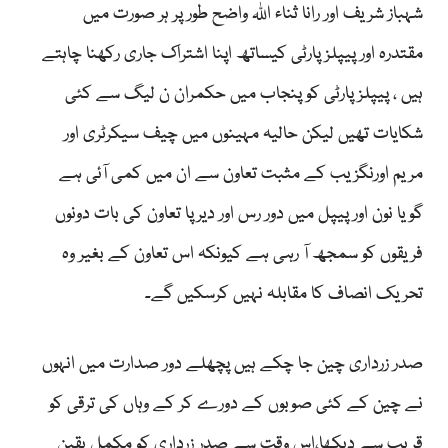
شہباز شریف اور رانا ثناء اللہ واضح طور پر ہر صورت میں
مقتدرہ اور پیپلز پارٹی کیساتھ اپنا اشتراک جاری رکھنا چاہتے
ہیں ، پیپلز پارٹی کو پنجاب میں حکمران ن لیگ سے کئی
شکایات تھیں لیکن حالیہ مہینوں میں چیف سیکرٹری اور
مریم اورنگزیب کے مثبت تعاون سے ان میں کمی آئی ہے
گویا نون اور پیپل میں دور رس اور دیرپا تعاون کی بات دونوں
فریقوں کو سمجھ آ رہی ہے کیونکہ اس تعاون کے بغیر وہ
تحریک انصاف کا مقابلہ نہیں کرسکیں گے۔
صدر زرداری چین جا چکے ہیں پچھلے دور صدارت میں انہوں
نے چین کے کئی صوبوں کے دورے کر کے وہاں کی ترقی کو
قریب سے دیکھا،اس وقت سے صدر زرداری کو مکمل یقین