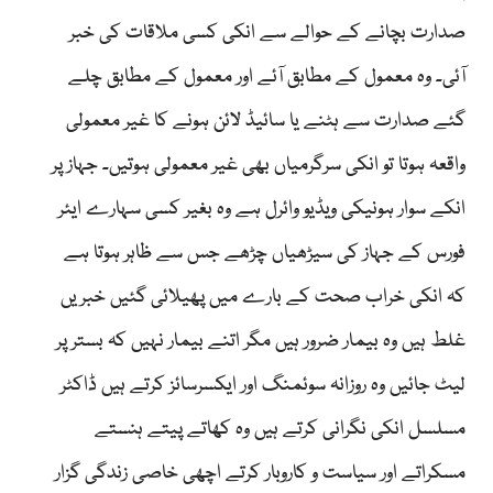
صدارت بچانے کے حوالے سے انکی کسی ملاقات کی خبر
آئی۔ وہ معمول کے مطابق آئے اور معمول کے مطابق چلے
گئے صدارت سے ہٹنے یا سائیڈ لائن ہونے کا غیر معمولی
واقعہ ہوتا تو انکی سرگرمیاں بھی غیر معمولی ہوتیں۔ جہاز پر
انکے سوار ہونیکی ویڈیو وائرل ہے وہ بغیر کسی سہارے ایئر
فورس کے جہاز کی سیڑھیاں چڑھے جس سے ظاہر ہوتا ہے
کہ انکی خراب صحت کے بارے میں پھیلائی گئیں خبریں
غلط ہیں وہ بیمار ضرور ہیں مگر اتنے بیمار نہیں کہ بستر پر
لیٹ جائیں وہ روزانہ سوئمنگ اور ایکسرسائز کرتے ہیں ڈاکٹر
مسلسل انکی نگرانی کرتے ہیں وہ کھاتے پیتے ہنستے
مسکراتے اور سیاست و کاروبار کرتے اچھی خاصی زندگی گزار