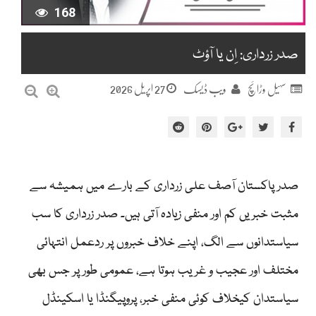
168
صدر زرداری: اِن یا آؤٹ
27 اپریل 2026
سہیل وڑائچ
ویب ڈیسک
صدر پاکستان آصف علی زرداری کے بارے میں ہمیشہ سے
مثبت خبریں کم اور منفی زیادہ آتی ہیں۔ صدر زرداری کا سب
سیاستدانوں سے الگ، اپنے خلاف خبروں پر ردعمل انتہائی
مختلف اور عجیب و غریب ہوتا ہے، عمومی طور پر جس بھی
سیاستدان کیخلاف کوئی منفی خبر، پروپیگنڈا یا اسکینڈل