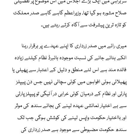
سربراہی میں ایک بڑے اجلاس میں اس موضوع پر تفصیلی
صلاح مشورہ ہو گیا تھا، وزیراعظم گاہے گاہے صدر مملکت
کو تازہ ترین پیشرفت سے آگاہ کرتے رہتے ہیں۔
میری رائے میں صدر زرداری کا اپنے عہدے پر برقرار رہنا
انکے ہٹائے جانے کی نسبت موجودہ ہائبرڈ نظام کیلئے زیادہ
فائدہ مند ہے اس لئے منطق و دلیل کے اعتبار سے پھیلی یا
پھیلائی ہوئی افواہوں میں کوئی سچائی نہیں جس دن پیپلز
پارٹی اور نظام کے درمیان کوئی خرابی در آئیگی تو پیپلز پارٹی
سے بے اختیار نمائشی عہدہ لینے کی بجائے سندھ کی موثر
اور بااختیار حکومت واپس لینے کی کوشش ہوگی جب تک
سندھ حکومت مضبوطی سے موجود ہے صدر زرداری کی