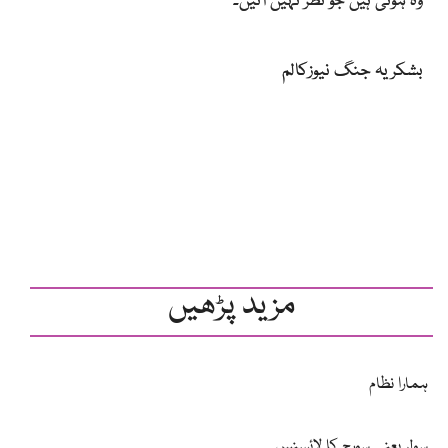
وہ ہوتی ہیں جو نظر نہیں آتیں۔
بشکریہ جنگ نیوزکالم
مزید پڑھیں
ہمارا نظام
سولر یعنی سورج کا لائسنس