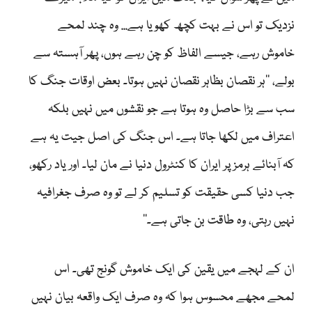
نزدیک تو اس نے بہت کچھ کھویا ہے... وہ چند لمحے
خاموش رہے، جیسے الفاظ کو چن رہے ہوں، پھر آہستہ سے
بولے، ’’ہر نقصان بظاہر نقصان نہیں ہوتا۔ بعض اوقات جنگ کا
سب سے بڑا حاصل وہ ہوتا ہے جو نقشوں میں نہیں بلکہ
اعتراف میں لکھا جاتا ہے۔ اس جنگ کی اصل جیت یہ ہے
کہ آبنائے ہرمز پر ایران کا کنٹرول دنیا نے مان لیا۔ اور یاد رکھو،
جب دنیا کسی حقیقت کو تسلیم کر لے تو وہ صرف جغرافیہ
نہیں رہتی، وہ طاقت بن جاتی ہے۔‘‘
ان کے لہجے میں یقین کی ایک خاموش گونج تھی۔ اس
لمحے مجھے محسوس ہوا کہ وہ صرف ایک واقعہ بیان نہیں