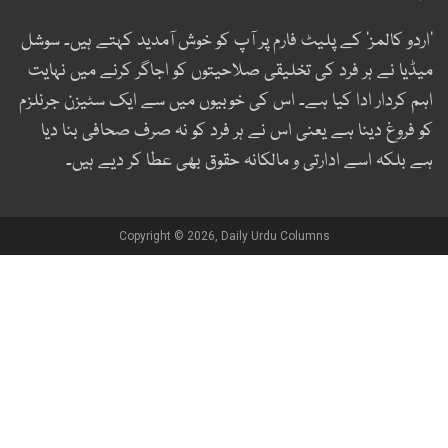
اردو کالمز‘ کے پلیٹ فارم پر آپ کو خوش آمدید کہتے ہیں۔ سوشل
یڈیا نے ہر فرد کی تخلیقی صلاحیتوں کو اجاگر کرنے میں نہایت
ہم کردار ادا کیا ہے۔ اس کی خوبیوں میں سے ایک سٹیزن جرنلزم
و فروغ دینا ہے یعنی اس نے ہر فرد کو نہ صرف صحافی بنا دیا
ے بلکہ اسے ادارتی و مالکانہ حقوق بھی عطا کر دیے ہیں۔
Copyright © 2026, Daily Urdu Columns