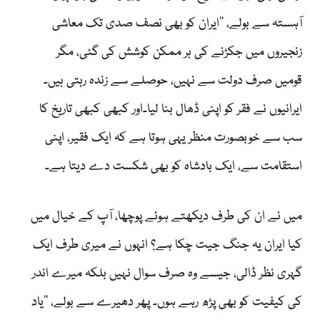
آہستہ سے بولے، ’’ایران کو بھی نصف صدی تک معاشی
زنجیروں میں جکڑنے کی ہر ممکن کوشش کی گئی، مگر
قومیں صرف دولت سے نہیں، حوصلے سے زندہ رہتی ہیں۔
ایرانیوں نے فقر کو اپنی ڈھال بنا لیا۔اور کبھی کبھی تاریخ کا
سب سے خوبصورت منظر یہی ہوتا ہے کہ ایک فقیر، اپنی
استقامت سے، ایک بادشاہ کو بھی شکست دے دیتا ہے۔
میں نے ان کی طرف دیکھتے ہوئے پوچھا، آپ کے خیال میں
کیا ایران یہ جنگ جیت چکا ہے؟ انہوں نے میری طرف ایک
گہری نظر ڈالی، جیسے وہ صرف سوال نہیں بلکہ میرے اندر
کی کیفیت کو بھی پڑھ رہے ہوں۔ پھر دھیرے سے بولے، ’’یاد