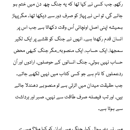
رکھو، جب کسی نے کہا تھا کہ یہ جنگ چھ دن میں ختم ہو
جائے گی، تو اس نے پہاڑ کو صرف دور سے دیکھا تھا۔ مگر پہاڑ
ہمیشہ اپنی اصل اونچائی اُس وقت دکھاتا ہے جب اس پر
انسان قدم رکھتا ہے۔ انہوں نے جنگ کو نقشے پر ایک لکیر
سمجھا، ایک حساب، ایک منصوبہ...مگر جنگ کبھی محض
حساب نہیں ہوتی۔ جنگ انسانوں کے حوصلوں، ارادوں اور اُن
ردعملوں کا نام ہے جو کسی کتاب میں نہیں لکھے جاتے۔
جب حقیقت میدان میں اترتی ہے تو منصوبے دھندلا جاتے
ہیں، اور تب فیصلہ صرف طاقت سے نہیں، صبر اور برداشت
سے ہوتا ہے۔
میں نے پھر سوال کیا، جنگ میں ایران کو کیا ملا؟ میرے