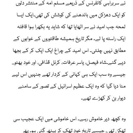
نے سربراہی کانفرنس کے ذریعے مسلم امہ کے منتشر دلوں
کو ایک دھڑکن میں باندھنے کی کوشش کی تھی۔ایک ایسا
لمحہ جب امید نے سر اٹھایا تھا کہ شاید یہ بکھرا ہوا قافلہ
ایک راستہ پا لے۔ مگر تاریخ ہمیشہ طاقتوروں کے خوابوں کے
مطابق نہیں چلتی۔ اس امید کے چراغ ایک ایک کر کے بجھا
دیے گئے۔شاہ فیصل، یاسر عرفات، کرنل قذافی، اور خود بھٹو...
جیسے وہ سب ایک ہی کہانی کے کردار تھے جنہیں اس لیے
مٹا دیا گیا کہ وہ ایک عظیم اسرائیل کے تصور کے سامنے
دیوار بن کر کھڑے تھے۔
وہ کچھ دیر خاموش رہے۔ اس خاموشی میں ایک عجیب سی
تھکن تھی، جیسے تاریخ خود تھک کر بیٹھ گئی ہو۔ پھر