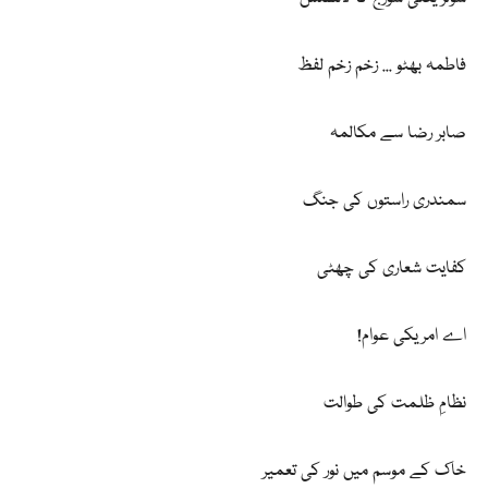
فاطمہ بھٹو ... زخم زخم لفظ
صابر رضا سے مکالمہ
سمندری راستوں کی جنگ
کفایت شعاری کی چھٹی
اے امریکی عوام!
نظامِ ظلمت کی طوالت
خاک کے موسم میں نور کی تعمیر