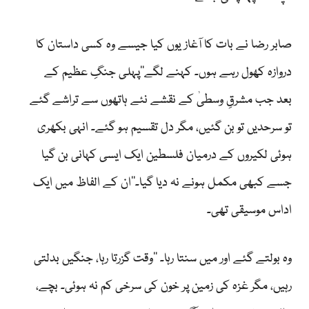
صابر رضا نے بات کا آغاز یوں کیا جیسے وہ کسی داستان کا
دروازہ کھول رہے ہوں۔ کہنے لگے’’پہلی جنگِ عظیم کے
بعد جب مشرقِ وسطیٰ کے نقشے نئے ہاتھوں سے تراشے گئے
تو سرحدیں تو بن گئیں، مگر دل تقسیم ہو گئے۔ انہی بکھری
ہوئی لکیروں کے درمیان فلسطین ایک ایسی کہانی بن گیا
جسے کبھی مکمل ہونے نہ دیا گیا۔‘‘ان کے الفاظ میں ایک
اداس موسیقی تھی۔
وہ بولتے گئے اور میں سنتا رہا۔ ’’وقت گزرتا رہا، جنگیں بدلتی
رہیں، مگر غزہ کی زمین پر خون کی سرخی کم نہ ہوئی۔ بچے،