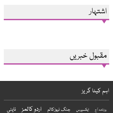
اشتہار
مقبول خبریں
ہم کیٹا گریز
اردو کالمز
نایٹی
جنگ نیوزکالم
ایکسپرس
روزنامہ آج