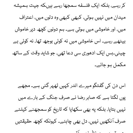
کر رہے، بلکہ ایک فلسفہ سمجھا رہے ہیںکہ جیت ہمیشہ
میدان میں نہیں ہوتی، کبھی کبھی وہ دلوں میں، اعتراف
میں، اور خاموشی میں ہوتی ہے۔ ہم دونوں کچھ دیر خاموش
بیٹھے رہے۔ اس خاموشی میں نہ کوئی بوجھ تھا، نہ کوئی بے
چینی۔بس ایک ادھوری سی دعا تھی، جو شاید وقت کے ساتھ
مکمل ہو جائے۔
اس دن کی گفتگو میرے اندر کہیں ٹھہر گئی ہے۔ مجھے
یوں لگتا ہے کہ صابر رضا نے صرف جنگ کے بارے میں
نہیں بتایا، بلکہ یہ بھی سکھایا کہ تاریخ کو سمجھنے کیلئے
صرف آنکھیں نہیں، دل بھی چاہئے۔ کیونکہ کچھ حقیقتیں