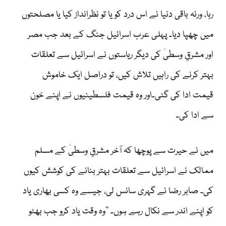
رہا، ورنہ باقی دنیا نے اس درد کو یا تو نظرانداز کیا یا مصلحتوں
میں چھپا دیا۔ پہلی عرب اسرائیل جنگ کے بعد جب مصر
اور مشرقِ وسطیٰ کی دیگر ریاستوں نے اسرائیل سے تعلقات
بہتر کرنے کی راہیں تلاش کیں، تو دراصل ایک خاموش
قیمت ادا کی گئی۔اور وہ قیمت فلسطینیوں نے اپنے خون
سے ادا کی۔
میں نے حیرت سے پوچھا کہ آخر مشرقِ وسطیٰ کے مسلم
ممالک نے اسرائیل سے تعلقات بہتر بنانے کی کوشش کیوں
کی۔ صابر رضا نے گہری سانس لی، جیسے وہ کسی بھاری یاد
کو اپنے اندر سے نکال رہے ہوں۔ ’’وہ وقت یاد کرو جب بھٹو