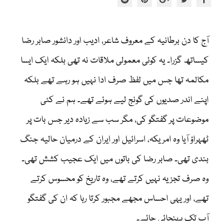
آج کا دن برطانیہ کے معروف شاعر، ادیب اور دانشور صابر رضا
کیساتھ گزرا۔ یہ کوئی معمولی ملاقات نہ تھی بلکہ ایک ایسا
مکالمہ تھا جس میں لفظ صرف ادا نہیں ہو رہے تھے بلکہ
اپنے اندر صدیوں کی گونج لیے ہوئے تھے۔ ہم نے کئی
موضوعات پر گفتگو کی، مگر سب سے زیادہ دیر جس بات پر
ٹھہراؤ آیا وہ امریکہ، اسرائیل اور ایران کے درمیان حالیہ جنگ
بندی تھی۔ صابر رضا کی باتوں میں ایک عجیب کشش تھی۔
وہ صرف تجزیہ نہیں کرتے تھے، وہ تاریخ کو محسوس کرتے
تھے، اور یہی احساس مجھے مجبور کرتا رہا کہ ان کی گفتگو
آپ تک پہنچائی جائے۔