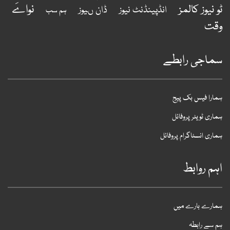
نواےَ
و نیوز کالمز
انڈپینڈنٹ نیوز
ڈان ںیوز
ہم سب
قت
ماجی رابطے
مارا فیس بک پیج
ماری ٹویٹر پروفائل
ماری انسٹاگرام پروفائل
ہم روابط
مارے بارے میں
م سے رابطہ