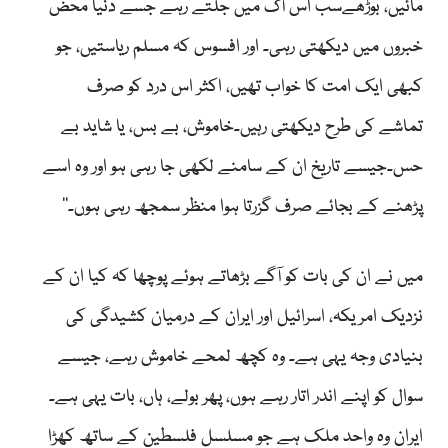
مائیں، بوڑھےسب اس آگ میں جلتے رہے جسے دنیا محض
خبروں میں دیکھتی رہی۔ اور افسوس کہ مسلم ریاستیں، جو
کبھی ایک امت کا خواب تھیں، اکثر اس درد کو صرف
تماشے کی طرح دیکھتی رہیں۔خاموش، بے بس، یا شاید بے
حس۔جیسے تاریخ ان کے سامنے لکھی جا رہی ہو اور وہ اسے
پڑھنے کے بجائے صرف گزرتا ہوا منظر سمجھ رہی ہوں۔‘‘
میں نے ان کی بات کو آگے بڑھاتے ہوئے پوچھا کہ کیا ان کے
نزدیک امریکہ، اسرائیل اور ایران کے درمیان کشیدگی کی
بنیادی وجہ یہی ہے۔ وہ کچھ لمحے خاموش رہے، جیسے
سوال کو اپنے اندر اتار رہے ہوں، پھر بولے، ہاں، بات یہی ہے۔
ایران وہ واحد ملک ہے جو مسلسل فلسطین کے ساتھ کھڑا