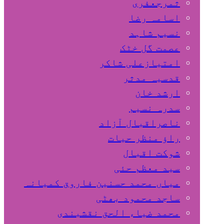
ثمرجعفری
اسامہ رضا
نسیم شاہد
عصمت گل خٹک
امتیازعلی شاکر
قدسیہ مدثر
ارشد خان
سدرہ نسیم
ناصراقبال آزاد
راؤ منظر حیات
شوکت اقبال
سید معظم حئی
میاں محمد حسنین فاروق کمیانہ
ساجد محمود بھٹی
محمد ضیاء الحق نقشبندی