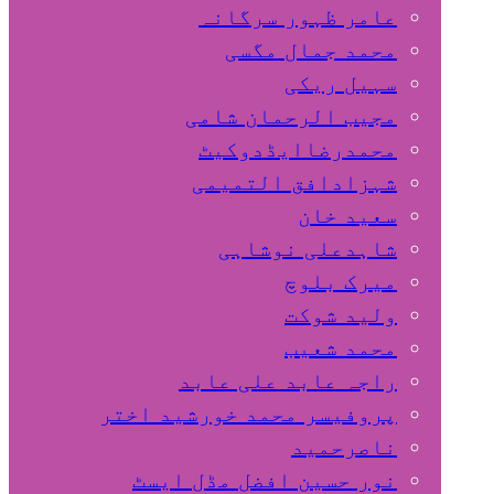
عامر ظہور سرگانہ
محمد جمال مگسی
سہیل ريكی
مجیب الرحمان شامی
محمدرضاایڈدوکیٹ
شہزادافق التمیمی
سعید خان
شاہدعلی نوشاہی
میرک بلوچ
ولید شوکت
محمد شعیب
راجہ عابد علی عابد
پروفیسر محمد خورشید اختر
ناصرحمید
نور حسین افضل مڈل ایسٹ