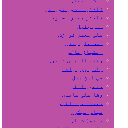
ارشاد بھٹی
ڈاکٹر منصور نورانی
ڈاکٹر صفدر محمود
امر جلیل
علی معین نوازش
آصف علی بھٹی
امتیاز عالم
رفیع الزمان زبیری
یاسر پیر زادہ
جی این مغل
منصور آفاق
رضا علی عابدی
محمد سعید اظہر
عباس مہکری
مرتضیٰ شبلی