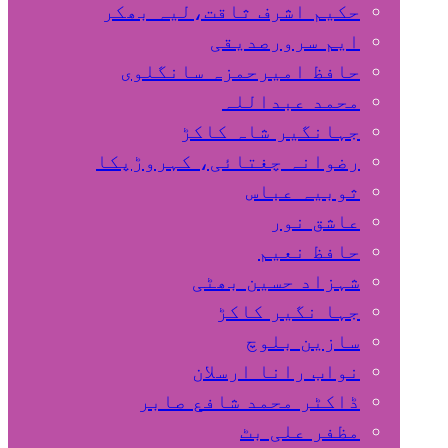
حکیم اشرف ثاقت،لیہ بھکر
ایم سرورصدیقی
حافظ امیرحمزہ سانگلوی
محمد عبداللہ
جہانگیر شاہ کاکڑ
رضوانہ چغتائی، کہروڑپکا
ثوبیہ عباس
عاشق نور
حافظ نعیم
شہزاد حسین بھٹی
جہا نگیر کاکڑ
سازین بلوچ
نواب رانا ارسلان
ڈاکٹر محمد شافع صابر
مظفر علی بٹ