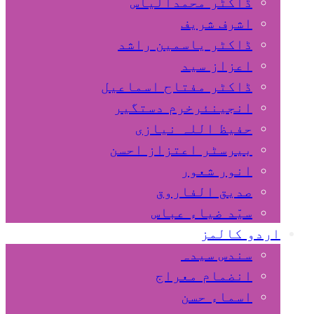
ڈاکٹر محمدالیاس
اشرف شریف
ڈاکٹر یاسمین راشد
اعزاز سید
ڈاکٹر مفتاح اسماعیل
انجینئرخرم دستگیر
حفیظ اللہ نیازی
بیرسٹر اعتزاز احسن
انور شعور
صدیق الفاروق
سیّد ضیاء عباس
اردو کالمز
سندس سیدہ
انضمام معراج
اسماء حسن