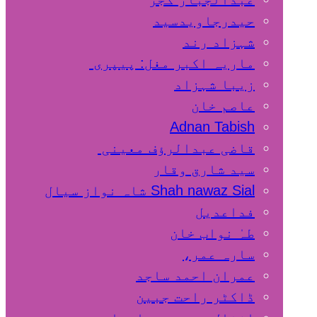
حیدرجاویدسید
شہزاد رند
ماریہ اکبر مغل: پیپری
زیبا شہزاد
عاصم خان
Adnan Tabish
قاضی عبدالرؤف معینی
سید شارق وقار
Shah nawaz Sial شاہ نواز سیال
فداعدیل
طہٰ نواب خان
سارہ عمر،
عمران احمد ساجد
ڈاکٹر راحت جبین