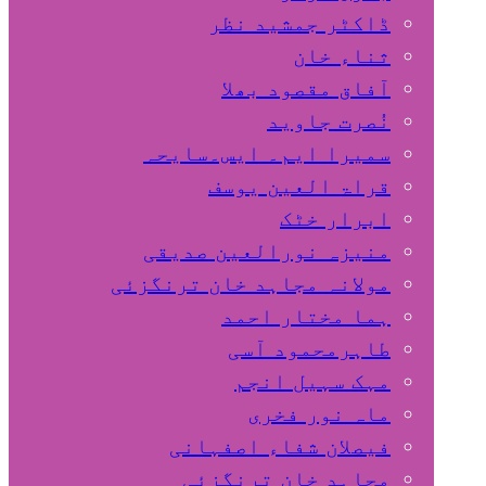
ڈاکٹر جمشید نظر
ثناء خان
آفاق مقصود بھلا
نُصرت جاوید
سمیرا ایم۔ ایس۔سایحہ
قراۃ العین یوسف
ابرار خٹک
منیزہ نورالعین صدیقی
مولانہ مجاہد خان ترنگزئی
ہما مختار احمد
طاہرمحمود آسی
مہک سہیل انجم
ماہ نور فخری
فیصلان شفاء اصفہانی
مجاہد خان ترنگزئی