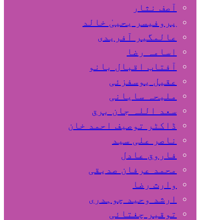
آصف نثار
پروفیسر یحییٰ خالد
عالمگیر آفریدی
اسامہ رضا
آفتاب اقبال بانو
عقیل یوسفزئی
ملیحہ سایانی
سعد اللہ جان برق
ڈاکٹر توصیف احمد خان
ناصر علی سید
فاروق عادل
محمد عرفان صدیقی
وارث رضا
ارشد وحید چوہدری
توقیر چغتائی