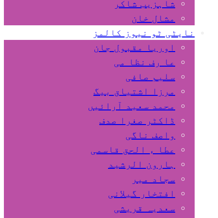
شاہزیب شاکر
مشال خان
نایٹی ٹو نیوز کالمز
اوریا مقبول جان
عا رف نظا می
سلیم صافی
مرزا اشتیاق بیگ
محمد سعید آرائیں
ڈاکٹر صغرا صدف
واصف ناگی
عطا ء الحق قاسمی
ہارون الرشید
سجاد میر
افتخار گیلانی
سعدیہ قریشی