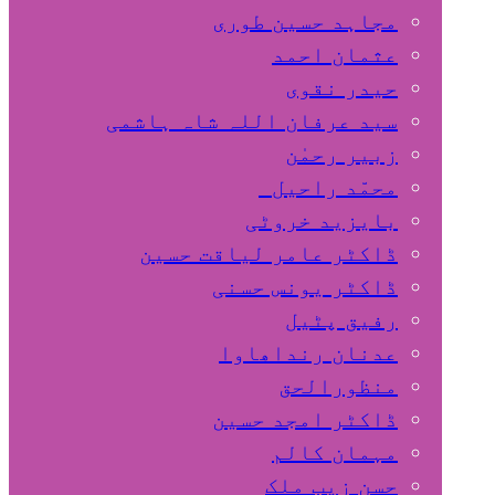
مجاہد حسین طوری
عثمان احمد
حیدر نقوی
سید عرفان اللہ شاہ ہاشمی
زبیر رحمٰن
محمّد راحیل
بایزید خروٹی
ڈاکٹر عامر لیاقت حسین
ڈاکٹر یونس حسنی
رفیق پٹیل
عدنان رنداھاوا
منظورالحق
ڈاکٹر امجد حسین
مہمان کالم
حسن زیب ملک