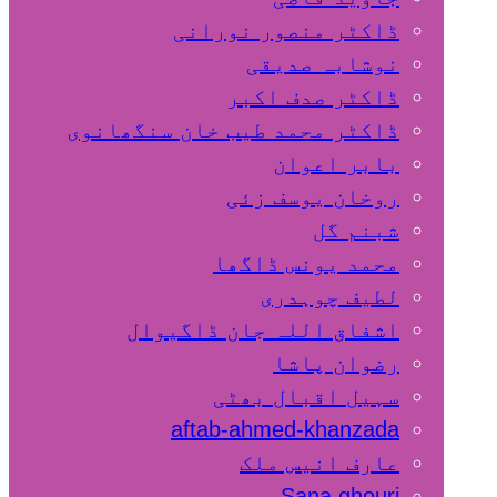
ڈاکٹر منصور نورانی
نوشابہ صدیقی
ڈاکٹر صدف اکبر
ڈاکٹر محمد طیب خان سنگھانوی
بابر اعوان
روخان یوسف زئی
شبنم گل
محمد یونس ڈاگھا
لطیف چوہدری
اشفاق اللہ جان ڈاگیوال
رضوان پاشا
سہیل اقبال بھٹی
aftab-ahmed-khanzada
عارف انیس ملک
Sana ghouri