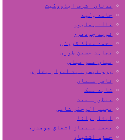
عدنان اشرف ایڈووکیٹ
حامد ولید
خالد ہمایوں
نوید چودھری
محمد معاذ قریشی
مجاہد حسین طوری
میاں عمر عباس
پرو فیسر سید اسرار بخاری
ناصر سلمان
شاہد ملک
منظور احمد
مجیب الرحمٰن شامی
ایثار رانا
محمد سلیمان اشفاق چوهدری
حمزہ اشتیاق