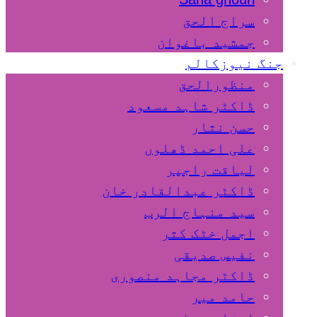
سراج الحق
جمشید باغوان
جنگ نیوزکالم
منظورالحق
ڈاکٹر شاہد مسعود
حسن نثار
علی احمد ڈھلوں
لیاقت راجپر
ڈاکٹر عبدالقادر خان
سید منہاج الرب
اجمل خٹک کثر
نفیس صدیقی
ڈاکٹر مجاہد منصوری
حامد میر