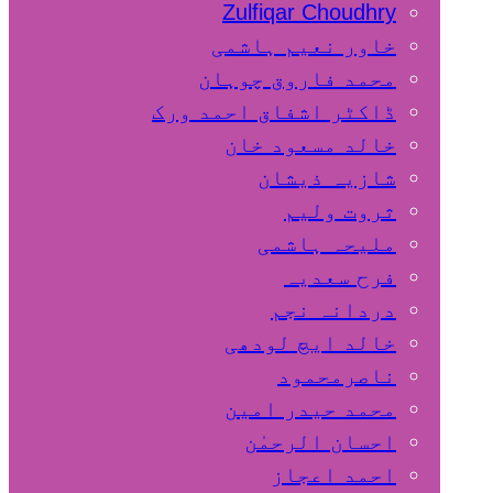
Zulfiqar Choudhry
خاور نعیم ہاشمی
محمد فاروق چوہان
ڈاکٹر اشفاق احمد ورک
خالد مسعود خان
شازیہ ذیشان
ثروت ولیم
ملیحہ ہاشمی
فرح سعدیہ
دردانہ نجم
خالد ایچ لودھی
ناصرمحمود
محمد حیدر امین
احسان الرحمٰن
احمد اعجاز