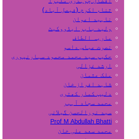
افضال چوہدری ملیرا
ثناء اکرم (فیصل آباد)
ناہید اعوان
ولید بابر ایڈووکیٹ
ماریہ الطاف
نصرت عباس داسو
حکیم سید محمد محمود سہارنپوری
ارشد غزالی
ملک عثمان
شاہد افراز خان
دلیپ کمار کھتری
محمد سجاد آہیر
سید نورالحسن گیلانی
Prof M Abdullah Bhatti
محمد سعد علی خان