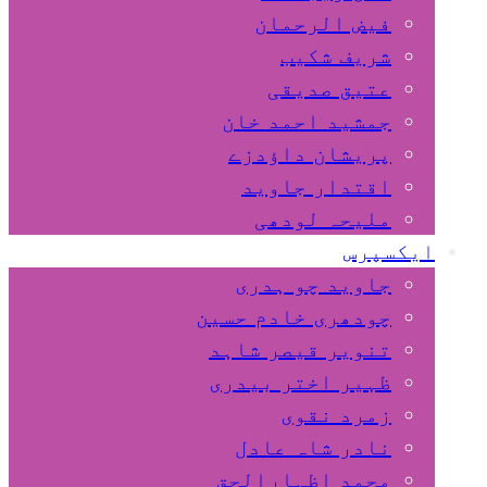
فیض الرحمان
شریف شکیب
عتیق صدیقی
جمشید احمد خان
پریشان داﺅدزے
اقتدار جاوید
ملیحہ لودھی
ایکسپرس
جاوید چو ہدری
چودھری خادم حسین
تنویر قیصر شاہد
ظہیر اختر بیدری
زمرد نقوی
نادر شاہ عادل
محمد اظہارالحق