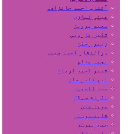
آفتاب احمد خانزادہ
عینی نیازی
سعید پرویز
شکیل فاروقی
زبیر رحمٰن
ذوالفقار احمد چیمہ
نجمہ عالم
شبیر احمد ارمان
ایم قادر خان
عبد الحمید
اکرام سہگل
مونا خان
شاہد سردار
جمیل مرغز
جاوید قاضی