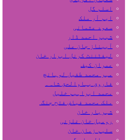
اسلم گل
ایم آر ملک
سعود عثمانی
شبیر احمد ڈار
آبیناز جان علی
لیفٹننٹ کرنل ابرار خان
عمران کیف
مہر محمد طفیل لوہانچ
فاروق بہاوالحق شاہ۔
محمد ابراہیم خلیل
ملک محمد فیاض فتح جنگ
شہریار خان
رومیل خان غلزئی
سلیم زمان خان
عبدالجبار گجر