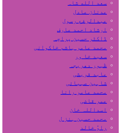
سعد الله شاہ
عدنان عادل
عبدالرفع رسول
ارشاد احمد عارف
ڈاکٹر حسین پراچہ
محمد عامر ہاشم خاکوانی
سعید خا ور
ظہور دھریجہ
عابد قریشی
شاہین صہبائی
محمد عامر رانا
عمر قاضی
اسداللہ خان
محمد حسین ہنز ل
راوٗ خالد