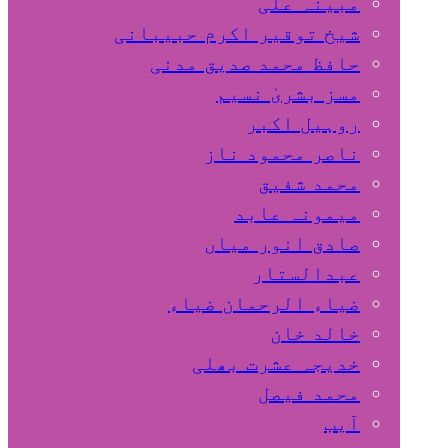
مبینہ علی
شیخ توقیر اکرم حبیبانی
حافظ محمد صدیق مدنی
مسز بشریٰ نسیم
روہیل اکبر
ناصر محمود ناز
محمد شفیق
میمونہ عابد
صادق انور میاں
عبدالستار
ضیاء الرحمان ضیاء
خالد خان
خدیجہ عشرت بھلی
محمد فیصل
آیب