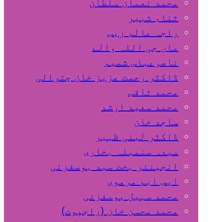
محمد نعمان سلطان
ثناء شبیر
راجہ عالم زیب
ماں جی اللہ والے
ناصرعباس شمیم
ڈاکٹر رحمت عزیز خان چترالی
محمد ثاقب
محمد سعید ارشد
ساجد خان
ڈاکٹر لبنی ظہیر
سیدہ سنمبلہ بخاری
انجینئر بخت سید یوسفزئی
ایس ایم مرموی
محمد سہیل یوسفزئی
محمد محسن خان (راجپوت)