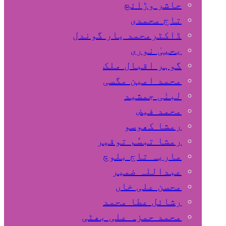
حاشر وڑائچ
تاج محمدی
ڈاکٹرمحمد یار گوندل
گوہر اقبال ملک
محمد امین مگسی
لبنٰی جمشید
محمد فیض
رمشا کھوسو
رمشا تبسُم توقیر
ماریہ تاج بلوچ
عبداللہ ضمیر
محسن علی خاں
رشائل عطا محمد
محمد حمزہ علی بھٹی