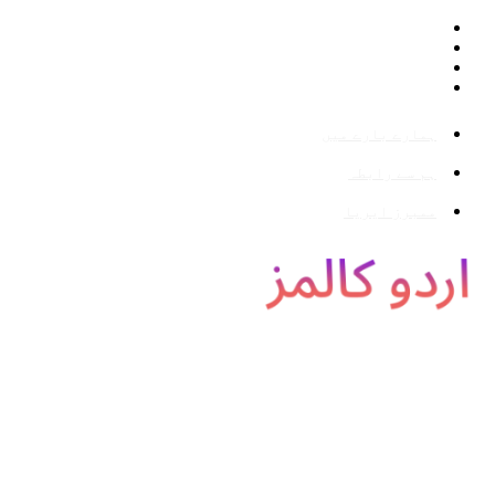
ہمارے بارے میں
ہم سے رابطہ
ممبرز ایریا