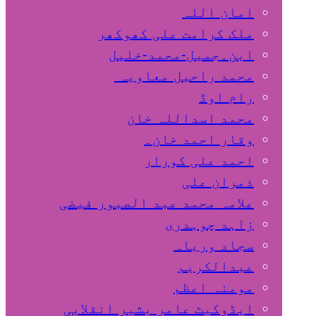
امان اللہ
ملک کرامت علی کھوکھر
ابن۔جمیل-محمد-خلیل
محمد راحیل معاویہ
رام اوڈ
محمد اسداللہ خان
وقار احمد خان۔
احمد علی کورار
ذمران علی
علامہ محمد عبد الصبور فیضی
زاہد چوہدری
سجاد وریاہ
عبدالکریم
مومنہ اعظم
ایڈوکیٹ عامر بشیر انقلابی