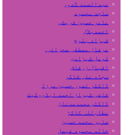
عبدالصمد گدور
ساجد محمود
عامر حسین قریشی
اﺣﻤﺪﺑﻼل
شہزاد بلوچ
عرفان مصطفٰی صحرائی
کومل شہزادی
اقبال زرقاش
سجاد علی شاکر
ڈاکٹر تصور حسین مرزا
قاضی شیراز احمد ایڈووکیٹ
ڈاکٹرمحمدعدنان
عطاءللہ کاکڑ
صابر محمد حسین
خالد محمود فیصل