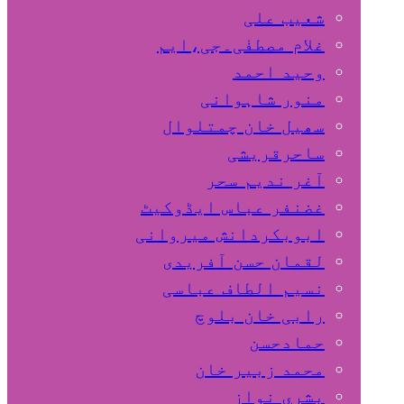
شعیب علی
غلام مصطفٰی۔جی،ایم
وحید احمد
منور شاہوانی
سھیل خان چمتلوال
ساحرقریشی
آغر ندیم سحر
غضنفر عباس ایڈوکیٹ
ابوبکردانش میروانی
لقمان حسن آفریدی
نسیم الطاف عباسی
رابی خان بلوچ
حمادحسن
محمد زبیر خان
بشری نواز