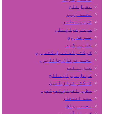
عقیل خان
محمد زبیر
ثوبیہ عامر
سید رضوان علی
عمرفاروق
عابد رشید
شوکت بڈھ نمبل کشمیری
محمد عرفان چانڈیوں
غازیہ قمر
فیصل مہران صالح
ڈاکٹر نواز امین
مظہر اقبال کھوکھر
سعد افتخار
محمد ریاض
شعبان آفریدی