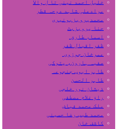
خلیل احمد نینی تا ل والا
مرادعلی شاہد دوحہ قطر
محمدپرویزبونیری
حنا پرویزبٹ
اسماء طارق
ظفر اقبال ظفر
عمرخان جوزوی
صفیہ ہارون، پتوکی
طاہر ایوب جنجوعہ
طاہر الحسن
ذیشان نور خلجی
راﺅ غلام مصطفی
ملک محمد فیاض
محمد طیب رضا حسینی
کاشف خان