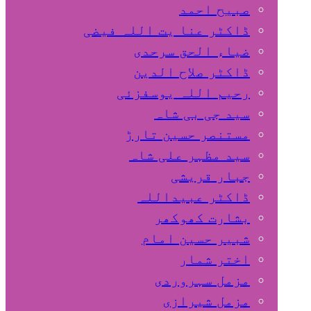
صبیح احمد
ڈاکٹر عنا یت اللہ فیضی
ضیاء الحق سرحدی
ڈاکٹر صلاح الدین
رحیم اللہ یوسفزئی
سید جی بی شاہ
مستنصر حسین تارڑ
سید مظہر علی شاہ
جبار قریشی
ڈاکٹر عبیداللہ
بشارت کھوکھر
شبیر حسین امام
اختر شمار
مزمل سہروردی
مزمل شیرازی