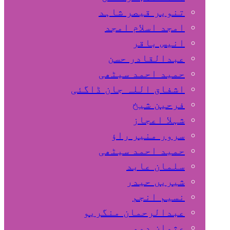
تنویر قیصر شاہد
امجد اسلام امجد
انیس باقر
عبدالقادر حسن
حمید احمد سیٹھی
اشفاق اللہ جان ڈاگئی
فرحین شیخ
شہلا اعجاز
سرور منیر راؤ
حمید احمد سیٹھی
سلمان عابد
شیریں حیدر
نسیم انجم
عبدالرحمان منگریو
عثمان دموہی