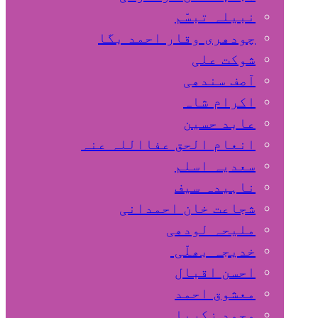
نبیلہ تبسّم
چودھری وقار احمد بگا
شوکت علی
آصف سندھی
اکرام شاہ
عابد حسین
انعام الحق عفااللہ عنہ
سعدیہ اسلم
ناہیدہ سیف
شجاعت خان احمدانی
ملیحہ لودھی
خدیجہ بھلّی
احسن اقبال
معشوق احمد
محمد زکریا