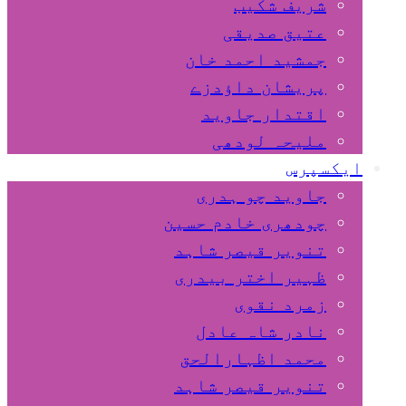
شریف شکیب
عتیق صدیقی
جمشید احمد خان
پریشان داﺅدزے
اقتدار جاوید
ملیحہ لودھی
ایکسپرس
جاوید چو ہدری
چودھری خادم حسین
تنویر قیصر شاہد
ظہیر اختر بیدری
زمرد نقوی
نادر شاہ عادل
محمد اظہارالحق
تنویر قیصر شاہد