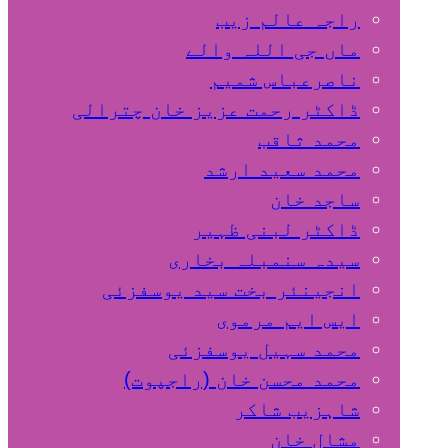
راجہ عالم زیب
ماں جی اللہ والے
ناصرعباس شمیم
ڈاکٹر رحمت عزیز خان چترالی
محمد ثاقب
محمد سعید ارشد
ساجد خان
ڈاکٹر لبنی ظہیر
سیدہ سنمبلہ بخاری
انجینئر بخت سید یوسفزئی
ایس ایم مرموی
محمد سہیل یوسفزئی
محمد محسن خان (راجپوت)
شاہزیب شاکر
مشال خان