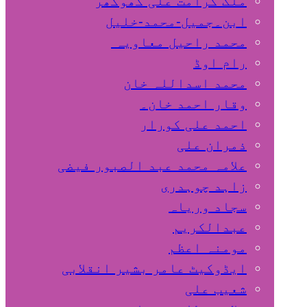
ملک کرامت علی کھوکھر
ابن۔جمیل-محمد-خلیل
محمد راحیل معاویہ
رام اوڈ
محمد اسداللہ خان
وقار احمد خان۔
احمد علی کورار
ذمران علی
علامہ محمد عبد الصبور فیضی
زاہد چوہدری
سجاد وریاہ
عبدالکریم
مومنہ اعظم
ایڈوکیٹ عامر بشیر انقلابی
شعیب علی