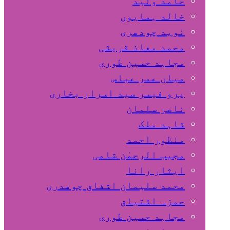
حامد ولید
خالد ہمایوں
نوید چودھری
محمد معاذ قریشی
مجاہد حسین طوری
میاں عمر عباس
پرو فیسر سید اسرار بخاری
ناصر سلمان
شاہد ملک
منظور احمد
مجیب الرحمٰن شامی
ایثار رانا
محمد سلیمان اشفاق چوهدری
حمزہ اشتیاق
مجاہد حسین طوری