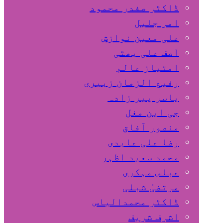
ڈاکٹر صفدر محمود
امر جلیل
علی معین نوازش
آصف علی بھٹی
امتیاز عالم
رفیع الزمان زبیری
یاسر پیر زادہ
جی این مغل
منصور آفاق
رضا علی عابدی
محمد سعید اظہر
عباس مہکری
مرتضیٰ شبلی
ڈاکٹر محمدالیاس
اشرف شریف