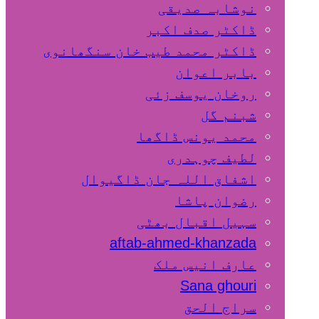
نوشابہ صدیقی
ڈاکٹر صدف اکبر
ڈاکٹر محمد طیب خان سنگھانوی
بابر اعوان
روخان یوسف زئی
شبنم گل
محمد یونس ڈاگھا
لطیف چوہدری
اشفاق اللہ جان ڈاگیوال
رضوان پاشا
سہیل اقبال بھٹی
aftab-ahmed-khanzada
عارف انیس ملک
Sana ghouri
سراج الحق