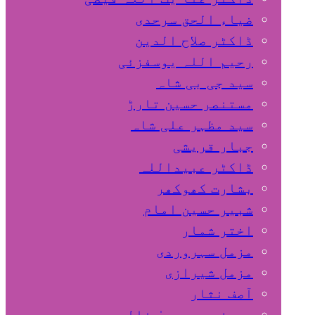
ضیاء الحق سرحدی
ڈاکٹر صلاح الدین
رحیم اللہ یوسفزئی
سید جی بی شاہ
مستنصر حسین تارڑ
سید مظہر علی شاہ
جبار قریشی
ڈاکٹر عبیداللہ
بشارت کھوکھر
شبیر حسین امام
اختر شمار
مزمل سہروردی
مزمل شیرازی
آصف نثار
پروفیسر یحییٰ خالد