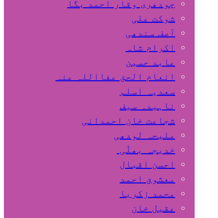
چودھری وقار احمد بگا
شوکت علی
آصف سندھی
اکرام شاہ
عابد حسین
انعام الحق عفااللہ عنہ
سعدیہ اسلم
ناہیدہ سیف
شجاعت خان احمدانی
ملیحہ لودھی
خدیجہ بھلّی
احسن اقبال
معشوق احمد
محمد زکریا
عقیل خان