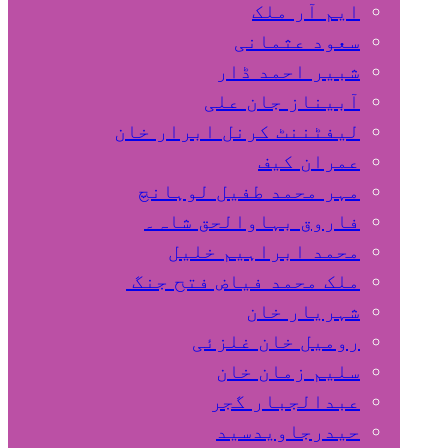
ایم آر ملک
سعود عثمانی
شبیر احمد ڈار
آبیناز جان علی
لیفٹننٹ کرنل ابرار خان
عمران کیف
مہر محمد طفیل لوہانچ
فاروق بہاوالحق شاہ۔
محمد ابراہیم خلیل
ملک محمد فیاض فتح جنگ
شہریار خان
رومیل خان غلزئی
سلیم زمان خان
عبدالجبار گجر
حیدرجاویدسید