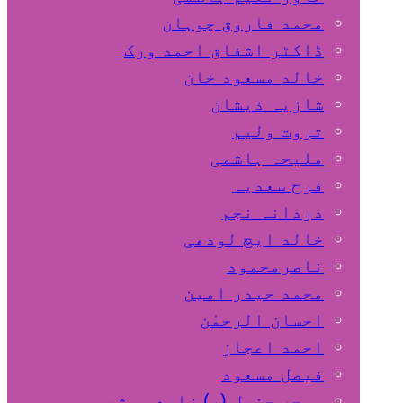
محمد فاروق چوہان
ڈاکٹر اشفاق احمد ورک
خالد مسعود خان
شازیہ ذیشان
ثروت ولیم
ملیحہ ہاشمی
فرح سعدیہ
دردانہ نجم
خالد ایچ لودھی
ناصرمحمود
محمد حیدر امین
احسان الرحمٰن
احمد اعجاز
فیصل مسعود
میجر جنرل (ر) زاہد مبشر