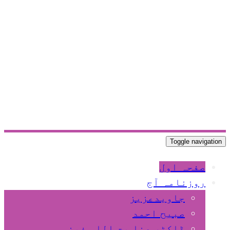
Toggle navigation
صفحہ اول
روزنامہ آج
جاویدعزیز
صبیح احمد
ڈاکٹر عنا یت اللہ فیضی