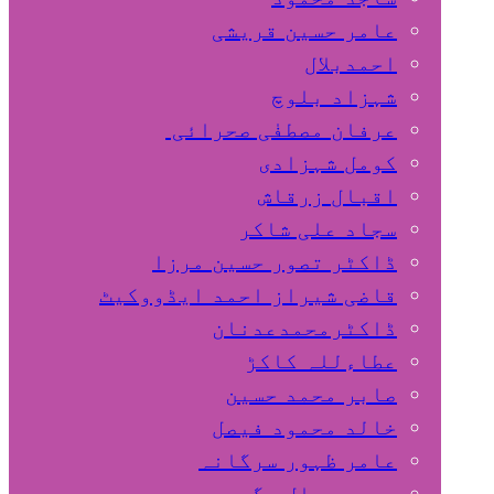
عامر حسین قریشی
اﺣﻤﺪﺑﻼل
شہزاد بلوچ
عرفان مصطفٰی صحرائی
کومل شہزادی
اقبال زرقاش
سجاد علی شاکر
ڈاکٹر تصور حسین مرزا
قاضی شیراز احمد ایڈووکیٹ
ڈاکٹرمحمدعدنان
عطاءللہ کاکڑ
صابر محمد حسین
خالد محمود فیصل
عامر ظہور سرگانہ
محمد جمال مگسی