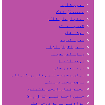
نسیم شاہد
عصمت گل خٹک
امتیازعلی شاکر
قدسیہ مدثر
ارشد خان
سدرہ نسیم
ناصراقبال آزاد
راؤ منظر حیات
شوکت اقبال
سید معظم حئی
میاں محمد حسنین فاروق کمیانہ
ساجد محمود بھٹی
محمد ضیاء الحق نقشبندی
خلیل احمد نینی تا ل والا
مرادعلی شاہد دوحہ قطر