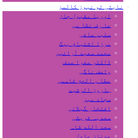
نایٹی ٹو نیوز کالمز
اوریا مقبول جان
عا رف نظا می
سلیم صافی
مرزا اشتیاق بیگ
محمد سعید آرائیں
ڈاکٹر صغرا صدف
واصف ناگی
عطا ء الحق قاسمی
ہارون الرشید
سجاد میر
افتخار گیلانی
سعدیہ قریشی
سعد الله شاہ
عدنان عادل