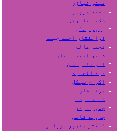
عینی نیازی
سعید پرویز
شکیل فاروقی
زبیر رحمٰن
ذوالفقار احمد چیمہ
نجمہ عالم
شبیر احمد ارمان
ایم قادر خان
عبد الحمید
اکرام سہگل
مونا خان
شاہد سردار
جمیل مرغز
جاوید قاضی
ڈاکٹر منصور نورانی