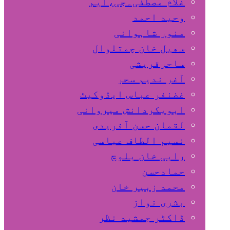
غلام مصطفٰی۔جی،ایم
وحید احمد
منور شاہوانی
سھیل خان چمتلوال
ساحرقریشی
آغر ندیم سحر
غضنفر عباس ایڈوکیٹ
ابوبکردانش میروانی
لقمان حسن آفریدی
نسیم الطاف عباسی
رابی خان بلوچ
حمادحسن
محمد زبیر خان
بشری نواز
ڈاکٹر جمشید نظر