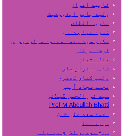
ناہید اعوان
ولید بابر ایڈووکیٹ
ماریہ الطاف
نصرت عباس داسو
حکیم سید محمد محمود سہارنپوری
ارشد غزالی
ملک عثمان
شاہد افراز خان
دلیپ کمار کھتری
محمد سجاد آہیر
سید نورالحسن گیلانی
Prof M Abdullah Bhatti
محمد سعد علی خان
مبینہ علی
شیخ توقیر اکرم حبیبانی