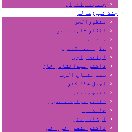
جمشید باغوان
جنگ نیوزکالم
منظورالحق
ڈاکٹر شاہد مسعود
حسن نثار
علی احمد ڈھلوں
لیاقت راجپر
ڈاکٹر عبدالقادر خان
سید منہاج الرب
اجمل خٹک کثر
نفیس صدیقی
ڈاکٹر مجاہد منصوری
حامد میر
ارشاد بھٹی
ڈاکٹر منصور نورانی