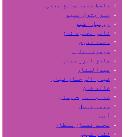
حافظ محمد صدیق مدنی
مسز بشریٰ نسیم
روہیل اکبر
ناصر محمود ناز
محمد شفیق
میمونہ عابد
صادق انور میاں
عبدالستار
ضیاء الرحمان ضیاء
خالد خان
خدیجہ عشرت بھلی
محمد فیصل
آیب
محمد نعمان سلطان
ثناء شبیر