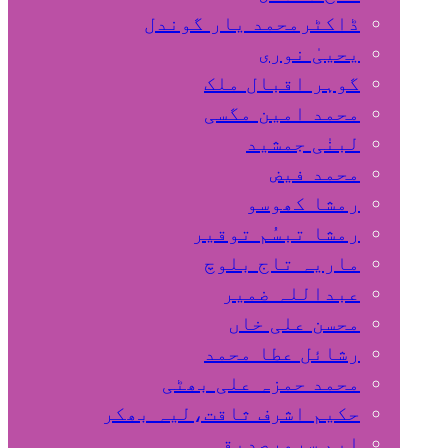
ڈاکٹرمحمد یار گوندل
گوہر اقبال ملک
محمد امین مگسی
لبنٰی جمشید
محمد فیض
رمشا کھوسو
رمشا تبسُم توقیر
ماریہ تاج بلوچ
عبداللہ ضمیر
محسن علی خاں
رشائل عطا محمد
محمد حمزہ علی بھٹی
حکیم اشرف ثاقت،لیہ بھکر
ایم سرورصدیقی