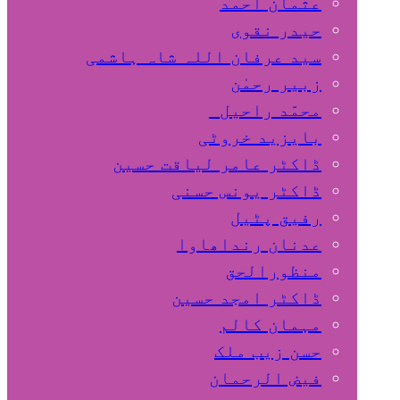
عثمان احمد
حیدر نقوی
سید عرفان اللہ شاہ ہاشمی
زبیر رحمٰن
محمّد راحیل
بایزید خروٹی
ڈاکٹر عامر لیاقت حسین
ڈاکٹر یونس حسنی
رفیق پٹیل
عدنان رنداھاوا
منظورالحق
ڈاکٹر امجد حسین
مہمان کالم
حسن زیب ملک
فیض الرحمان