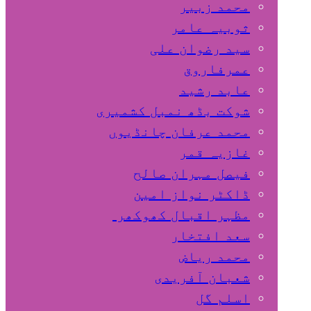
محمد زبیر
ثوبیہ عامر
سید رضوان علی
عمرفاروق
عابد رشید
شوکت بڈھ نمبل کشمیری
محمد عرفان چانڈیوں
غازیہ قمر
فیصل مہران صالح
ڈاکٹر نواز امین
مظہر اقبال کھوکھر
سعد افتخار
محمد ریاض
شعبان آفریدی
اسلم گل