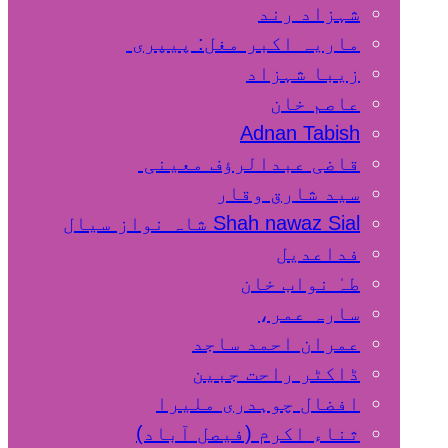
شہزاد رند
ماریہ اکبر مغل: پیپری
زیبا شہزاد
عاصم خان
Adnan Tabish
قاضی عبدالرؤف معینی
سید شارق وقار
Shah nawaz Sial شاہ نواز سیال
فداعدیل
طہٰ نواب خان
سارہ عمر،
عمران احمد ساجد
ڈاکٹر راحت جبین
افضال چوہدری ملیرا
ثناء اکرم (فیصل آباد)