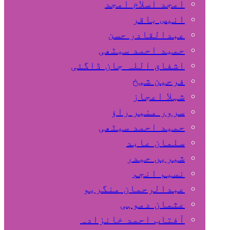
امجد اسلام امجد
انیس باقر
عبدالقادر حسن
حمید احمد سیٹھی
اشفاق اللہ جان ڈاگئی
فرحین شیخ
شہلا اعجاز
سرور منیر راؤ
حمید احمد سیٹھی
سلمان عابد
شیریں حیدر
نسیم انجم
عبدالرحمان منگریو
عثمان دموہی
آفتاب احمد خانزادہ