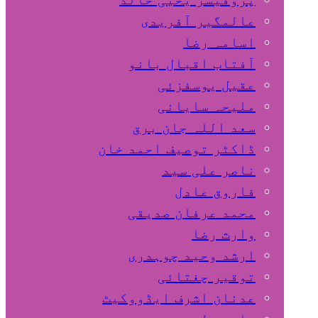
عالمگیر آفریدی
اسامہ رضا
آفتاب اقبال بانو
عقیل یوسفزئی
ملیحہ سایانی
سعد اللہ جان برق
ڈاکٹر توصیف احمد خان
ناصر علی سید
فاروق عادل
محمد عرفان صدیقی
وارث رضا
ارشد وحید چوہدری
توقیر چغتائی
عدنان اشرف ایڈووکیٹ