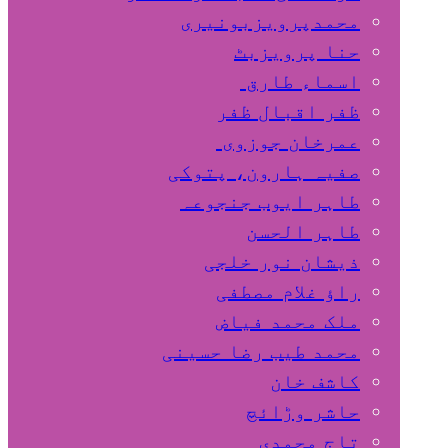
محمدپرویزبونیری
حنا پرویزبٹ
اسماء طارق
ظفر اقبال ظفر
عمرخان جوزوی
صفیہ ہارون، پتوکی
طاہر ایوب جنجوعہ
طاہر الحسن
ذیشان نور خلجی
راﺅ غلام مصطفی
ملک محمد فیاض
محمد طیب رضا حسینی
کاشف خان
حاشر وڑائچ
تاج محمدی