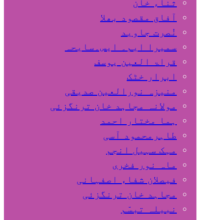
ثناء خان
آفاق مقصود بھلا
نُصرت جاوید
سمیرا ایم۔ ایس۔سایحہ
قراۃ العین یوسف
ابرار خٹک
منیزہ نورالعین صدیقی
مولانہ مجاہد خان ترنگزئی
ہما مختار احمد
طاہرمحمود آسی
مہک سہیل انجم
ماہ نور فخری
فیصلان شفاء اصفہانی
مجاہد خان ترنگزئی
نبیلہ تبسّم