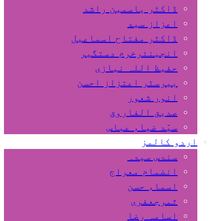
ڈاکٹر یاسمین راشد
اعزاز سید
ڈاکٹر مفتاح اسماعیل
انجینئرخرم دستگیر
حفیظ اللہ نیازی
بیرسٹر اعتزاز احسن
انور شعور
صدیق الفاروق
سیّد ضیاء عباس
اردو کالمز
سندس سیدہ
انضمام معراج
اسماء حسن
ثمرجعفری
اسامہ رضا