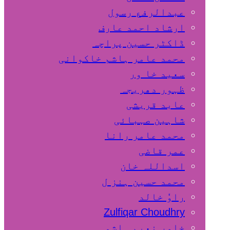
عبدالرفع رسول
ارشاد احمد عارف
ڈاکٹر حسین پراچہ
محمد عامر ہاشم خاکوانی
سعید خا ور
ظہور دھریجہ
عابد قریشی
شاہین صہبائی
محمد عامر رانا
عمر قاضی
اسداللہ خان
محمد حسین ہنز ل
راوٗ خالد
Zulfiqar Choudhry
خاور نعیم ہاشمی