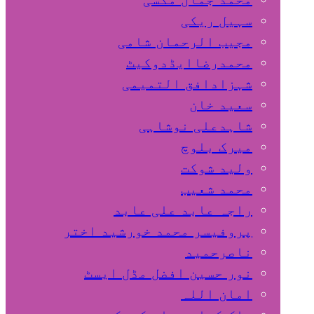
سہیل ريكی
مجیب الرحمان شامی
محمدرضاایڈدوکیٹ
شہزادافق التمیمی
سعید خان
شاہدعلی نوشاہی
میرک بلوچ
ولید شوکت
محمد شعیب
راجہ عابد علی عابد
پروفیسر محمد خورشید اختر
ناصرحمید
نور حسین افضل مڈل ایسٹ
امان اللہ