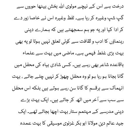
درخت ہے اس کے نیچے مولوی اللہ بخش بیٹھا حوروں سے
گپ شپ وغیرہ کر رہا ہے۔ لفظ وغیرہ اس نے خاصا زور دے
کر ادا کیا اور یہ جو ہم سمجھتے ہیں کہ ہمارے دینی
رہنماؤں کا ادب و ثقافت سے کوئی تعلق نہیں ہوتا تو یہ بھی
بہت بڑی غلط فہمی ہے۔ ماضی میں بہت سے علماء
باقاعدہ شاعر بھی رہے ہیں۔ کسی شادی بیاہ کی محفل میں
گانا بجانا ہو رہا ہو تو وہ محفل چھوڑ کر نہیں چلے جاتے ، بہت
انہماک سے ہرقسم کا گانا سن رہے ہوتے ہیں بلکہ اس محفل
سے سب سے آخر میں اٹھ کر جاتے ہیں۔ ایک بہت بڑے
دینی مدرسے کے مہتمم ستار بہت اچھا بجاتے تھے۔ ایک
جید عالم دین مولانا ابو بکر غزنوی موسیقی کا بہت عمدہ