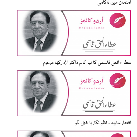
امتحان میں ناکامی
عطا ء الحق قاسمی کا نیا کالم ڈاکٹر اللّٰہ رکھا مرحوم
اقتدار جاوید ۔ نظم نگار یا غزل گو