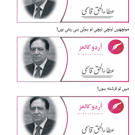
مونچھیں اونچی نیچی تو ہوتی ہی رہتی ہیں!
میں تو فرشتہ ہوں!