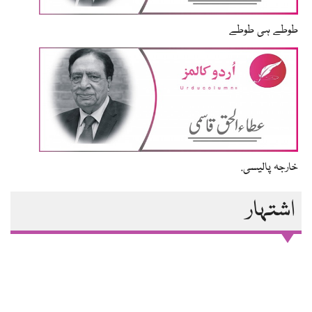
طوطے ہی طوطے
خارجہ پالیسی.
اشتہار