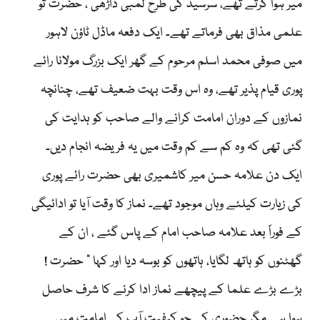
میر ہوا کرتے تھے، سرسید کی طرح لمبی داڑھی ، حضرت تو
علمی مذاق بھی فرماتے تھے۔ ایک دفعہ ماڈل ٹاؤن لاہور
میں صوفی محمد اسلم مرحوم کے گھر ایک بزرگ مولانا رائے
پوری قیام پذیر تھے، وہ اس وقت بہت ضعیف تھے، چنانچہ
نمازوں کے دوران امامت کرانے والے صاحب کو ہدایت کی
گئی تھی کہ وہ کم سے کم وقت میں یہ فریضہ انجام دیں۔
ایک دن علامہ حسن میر کاشمیری بھی حضرت رائے پوری
کی زیارت کیلئے وہاں موجود تھے۔ نماز کا وقت آیا تو ادائیگی
کے فوراً بعد علامہ صاحب امام کے پاس گئے ، ان کے
گھٹنوں کو ہاتھ لگایا، ہاتھوں کو بوسہ دیا اور کہا ” حضرت !
بڑے بڑے علما کے پیچھے نماز ادا کرنے کا شرف حاصل
ہوا ہے مگر حضوری کی جو کیفیت آپ کی امامت میں