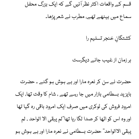
قسم کے واقعات اکثر نظر آئیں گے کہ ایک بزرگ محفل
سماع میں بیٹھے تھے، مطرب نے شعر پڑھا۔
کشتگانِ خنجر تسلیم را
ہر زمان از غیب جانے دیگرست
حضرت نے سن کر نعرہ مارا اور بے ہوش ہو گئے ۔ حضرت
بایزید بسطامی بازار میں جا رہے تھے ، شام کا وقت تھا، ایک
امرود فروش کی ٹوکری میں صرف ایک امرود باقی رہ گیا تھا
اور وہ اس کو اٹھا کر صدا لگا رہا تھا’’لم یبقی الا الواحد ، لم
یبقی الاالواحد‘‘ حضرت بسطامی نے نعرہ مارا اور بے ہوش ہو