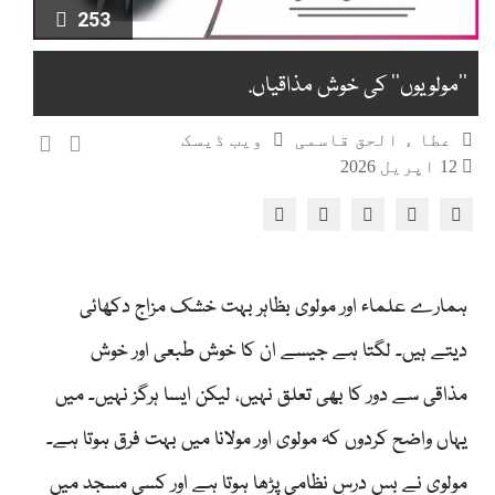
253
’’مولویوں‘‘ کی خوش مذاقیاں.
عطا ء الحق قاسمی
ویب ڈیسک
12 اپریل 2026
ہمارے علماء اور مولوی بظاہر بہت خشک مزاج دکھائی
دیتے ہیں۔ لگتا ہے جیسے ان کا خوش طبعی اور خوش
مذاقی سے دور کا بھی تعلق نہیں، لیکن ایسا ہرگز نہیں۔ میں
یہاں واضح کردوں کہ مولوی اور مولانا میں بہت فرق ہوتا ہے۔
مولوی نے بس درسِ نظامی پڑھا ہوتا ہے اور کسی مسجد میں