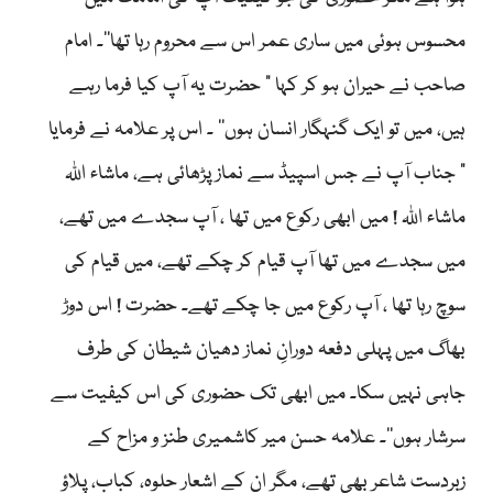
محسوس ہوئی میں ساری عمر اس سے محروم رہا تھا‘‘۔ امام
صاحب نے حیران ہو کر کہا ” حضرت یہ آپ کیا فرما رہے
ہیں، میں تو ایک گنہگار انسان ہوں‘‘ ۔ اس پر علامہ نے فرمایا
” جناب آپ نے جس اسپیڈ سے نماز پڑھائی ہے، ماشاء اللہ
ماشاء اللہ ! میں ابھی رکوع میں تھا ، آپ سجدے میں تھے،
میں سجدے میں تھا آپ قیام کر چکے تھے، میں قیام کی
سوچ رہا تھا ، آپ رکوع میں جا چکے تھے۔ حضرت ! اس دوڑ
بھاگ میں پہلی دفعہ دورانِ نماز دھیان شیطان کی طرف
جاہی نہیں سکا۔ میں ابھی تک حضوری کی اس کیفیت سے
سرشار ہوں‘‘۔ علامہ حسن میر کاشمیری طنز و مزاح کے
زبردست شاعر بھی تھے، مگر ان کے اشعار حلوہ، کباب، پلاؤ