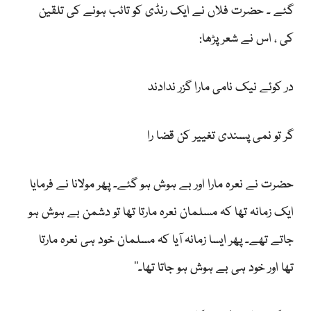
گئے ۔ حضرت فلاں نے ایک رنڈی کو تائب ہونے کی تلقین
کی ، اس نے شعر پڑھا:
در کوئے نیک نامی مارا گزر ندادند
گر تو نمی پسندی تغییر کن قضا را
حضرت نے نعرہ مارا اور بے ہوش ہو گئے۔ پھر مولانا نے فرمایا
ایک زمانہ تھا کہ مسلمان نعرہ مارتا تھا تو دشمن بے ہوش ہو
جاتے تھے۔ پھر ایسا زمانہ آیا کہ مسلمان خود ہی نعرہ مارتا
تھا اور خود ہی بے ہوش ہو جاتا تھا۔‘‘