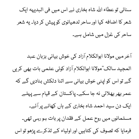
سنائی تو عطاء اللہ شاہ بخاری نے اس میں فی البدیہہ ایک
شعر کا اضافہ کیا اور ساحر لدھیانوی کو پیش کر دیا۔ یہ شعر
ساحر کی غزل میں شامل ہے۔
آخر میں مولانا ابوالکلام آزاد کی خوش بیانی بزبان عبد
المجید سالک’’مولانا ابوالکلام آزاد کوئی علمی بات بھی کریں
گے تو اس کو اپنی خوش بیانی سے اتنا دلکش بنادیں گے کہ
عمر بھر بھلائی نہ جا سکے۔ پاکستان کے قیام سے پہلے
ایک دن سید احمد شاہ بخاری کے ہاں کھانے پر آئے۔
مسلمانوں میں روح عمل کے فقدان پر بات ہو رہی تھی۔
فرمایا کہ تصوف کی کتابیں اور اولیاء کے تذکرے پڑھو تو اس