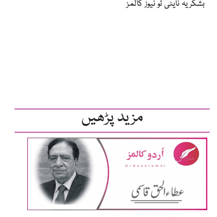
بشکریہ نایٹی ٹو نیوز کالمز
مزید پڑھیں