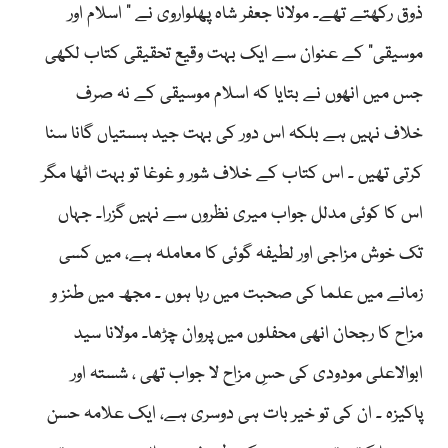
ذوق رکھتے تھے۔ مولانا جعفر شاہ پھلواروی نے ” اسلام اور
موسیقی“ کے عنوان سے ایک بہت وقیع تحقیقی کتاب لکھی
جس میں انھوں نے بتایا کہ اسلام موسیقی کے نہ صرف
خلاف نہیں ہے بلکہ اس دور کی بہت جید ہستیاں گانا سنا
کرتی تھیں ۔ اس کتاب کے خلاف شور و غوغا تو بہت اٹھا مگر
اس کا کوئی مدلل جواب میری نظروں سے نہیں گزرا۔ جہاں
تک خوش مزاجی اور لطیفہ گوئی کا معاملہ ہے، میں کسی
زمانے میں علما کی صحبت میں رہا ہوں ۔ مجھ میں طنز و
مزاح کا رجحان انھی محفلوں میں پروان چڑھا۔ مولانا سید
ابوالاعلی مودودی کی حسِ مزاح لا جواب تھی ، شستہ اور
پاکیزہ ۔ ان کی تو خیر بات ہی دوسری ہے، ایک علامہ حسن