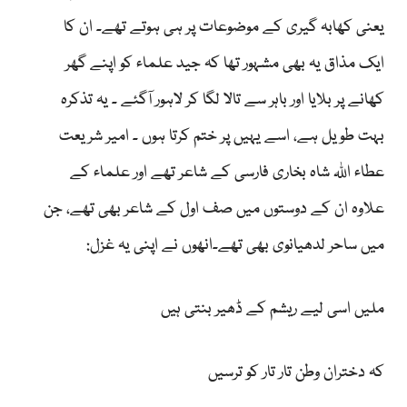
یعنی کھابہ گیری کے موضوعات پر ہی ہوتے تھے۔ ان کا
ایک مذاق یہ بھی مشہور تھا کہ جید علماء کو اپنے گھر
کھانے پر بلایا اور باہر سے تالا لگا کر لاہور آگئے ۔ یہ تذکرہ
بہت طویل ہے، اسے یہیں پر ختم کرتا ہوں ۔ امیر شریعت
عطاء اللہ شاہ بخاری فارسی کے شاعر تھے اور علماء کے
علاوہ ان کے دوستوں میں صف اول کے شاعر بھی تھے، جن
میں ساحر لدھیانوی بھی تھے۔انھوں نے اپنی یہ غزل:
ملیں اسی لیے ریشم کے ڈھیر بنتی ہیں
کہ دختران وطن تار تار کو ترسیں