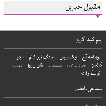
مقبول خبریں
ہم کیٹا گریز
اردو
روزنامہ آج
ایکسپرس
جنگ نیوزکالم
المز
ڈان ںیوز
ہم سب
نایٹی ٹو نیوز کالمز
انڈپینڈنٹ نیوز
نواےَ وقت
ماجی رابطے