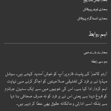
مارا فیس بک پیج
ماری ٹویٹر پروفائل
ماری انسٹاگرام پروفائل
ہم روابط
مارے بارے میں
م سے رابطہ
اردو کالمز‘ کے پلیٹ فارم پر آپ کو خوش آمدید کہتے ہیں۔ سوشل
یڈیا نے ہر فرد کی تخلیقی صلاحیتوں کو اجاگر کرنے میں نہایت
ہم کردار ادا کیا ہے۔ اس کی خوبیوں میں سے ایک سٹیزن جرنلزم
و فروغ دینا ہے یعنی اس نے ہر فرد کو نہ صرف صحافی بنا دیا
ے بلکہ اسے ادارتی و مالکانہ حقوق بھی عطا کر دیے ہیں۔