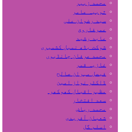
محمد زبیر
ثوبیہ عامر
سید رضوان علی
عمرفاروق
عابد رشید
شوکت بڈھ نمبل کشمیری
محمد عرفان چانڈیوں
غازیہ قمر
فیصل مہران صالح
ڈاکٹر نواز امین
مظہر اقبال کھوکھر
سعد افتخار
محمد ریاض
شعبان آفریدی
اسلم گل