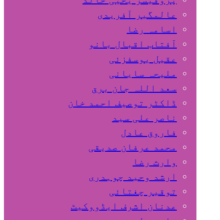
عالمگیر آفریدی
اسامہ رضا
آفتاب اقبال بانو
عقیل یوسفزئی
ملیحہ سایانی
سعد اللہ جان برق
ڈاکٹر توصیف احمد خان
ناصر علی سید
فاروق عادل
محمد عرفان صدیقی
وارث رضا
ارشد وحید چوہدری
توقیر چغتائی
عدنان اشرف ایڈووکیٹ