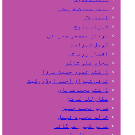
عامر حسین قریشی
اﺣﻤﺪﺑﻼل
شہزاد بلوچ
عرفان مصطفٰی صحرائی
کومل شہزادی
اقبال زرقاش
سجاد علی شاکر
ڈاکٹر تصور حسین مرزا
قاضی شیراز احمد ایڈووکیٹ
ڈاکٹرمحمدعدنان
عطاءللہ کاکڑ
صابر محمد حسین
خالد محمود فیصل
عامر ظہور سرگانہ
محمد جمال مگسی