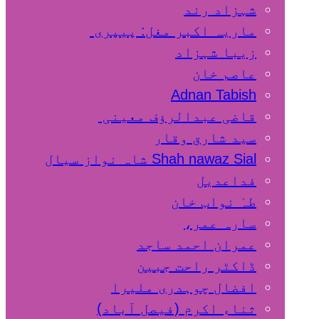
شہزاد رند
ماریہ اکبر مغل: پیپری
زیبا شہزاد
عاصم خان
Adnan Tabish
قاضی عبدالرؤف معینی
سید شارق وقار
Shah nawaz Sial شاہ نواز سیال
فداعدیل
طہٰ نواب خان
سارہ عمر،
عمران احمد ساجد
ڈاکٹر راحت جبین
افضال چوہدری ملیرا
ثناء اکرم (فیصل آباد)