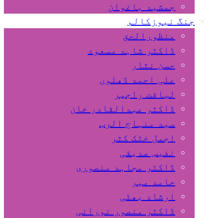
جمشید باغوان
جنگ نیوزکالم
منظورالحق
ڈاکٹر شاہد مسعود
حسن نثار
علی احمد ڈھلوں
لیاقت راجپر
ڈاکٹر عبدالقادر خان
سید منہاج الرب
اجمل خٹک کثر
نفیس صدیقی
ڈاکٹر مجاہد منصوری
حامد میر
ارشاد بھٹی
ڈاکٹر منصور نورانی