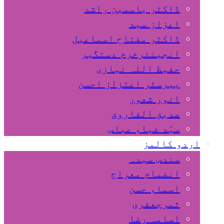
ڈاکٹر یاسمین راشد
اعزاز سید
ڈاکٹر مفتاح اسماعیل
انجینئرخرم دستگیر
حفیظ اللہ نیازی
بیرسٹر اعتزاز احسن
انور شعور
صدیق الفاروق
سیّد ضیاء عباس
اردو کالمز
سندس سیدہ
انضمام معراج
اسماء حسن
ثمرجعفری
اسامہ رضا