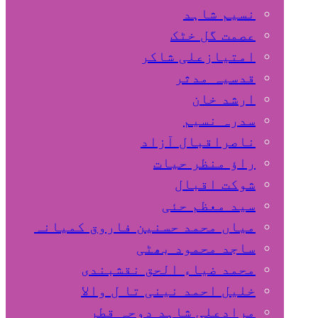
نسیم شاہد
عصمت گل خٹک
امتیازعلی شاکر
قدسیہ مدثر
ارشد خان
سدرہ نسیم
ناصراقبال آزاد
راؤ منظر حیات
شوکت اقبال
سید معظم حئی
میاں محمد حسنین فاروق کمیانہ
ساجد محمود بھٹی
محمد ضیاء الحق نقشبندی
خلیل احمد نینی تا ل والا
مرادعلی شاہد دوحہ قطر