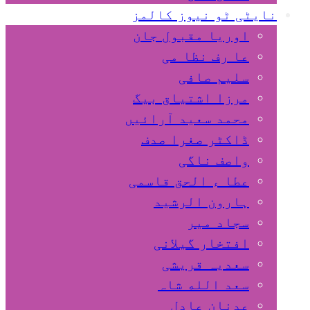
نایٹی ٹو نیوز کالمز
اوریا مقبول جان
عا رف نظا می
سلیم صافی
مرزا اشتیاق بیگ
محمد سعید آرائیں
ڈاکٹر صغرا صدف
واصف ناگی
عطا ء الحق قاسمی
ہارون الرشید
سجاد میر
افتخار گیلانی
سعدیہ قریشی
سعد الله شاہ
عدنان عادل