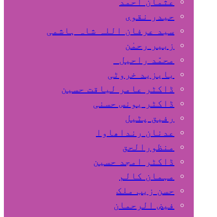
عثمان احمد
حیدر نقوی
سید عرفان اللہ شاہ ہاشمی
زبیر رحمٰن
محمّد راحیل
بایزید خروٹی
ڈاکٹر عامر لیاقت حسین
ڈاکٹر یونس حسنی
رفیق پٹیل
عدنان رنداھاوا
منظورالحق
ڈاکٹر امجد حسین
مہمان کالم
حسن زیب ملک
فیض الرحمان