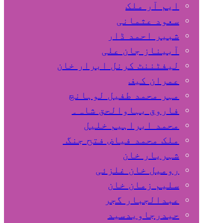
ایم آر ملک
سعود عثمانی
شبیر احمد ڈار
آبیناز جان علی
لیفٹننٹ کرنل ابرار خان
عمران کیف
مہر محمد طفیل لوہانچ
فاروق بہاوالحق شاہ۔
محمد ابراہیم خلیل
ملک محمد فیاض فتح جنگ
شہریار خان
رومیل خان غلزئی
سلیم زمان خان
عبدالجبار گجر
حیدرجاویدسید