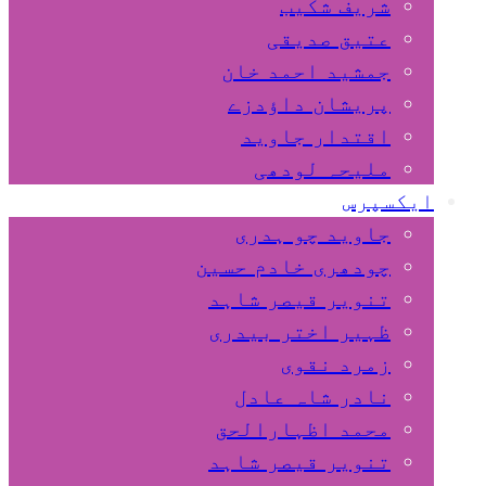
شریف شکیب
عتیق صدیقی
جمشید احمد خان
پریشان داﺅدزے
اقتدار جاوید
ملیحہ لودھی
ایکسپرس
جاوید چو ہدری
چودھری خادم حسین
تنویر قیصر شاہد
ظہیر اختر بیدری
زمرد نقوی
نادر شاہ عادل
محمد اظہارالحق
تنویر قیصر شاہد