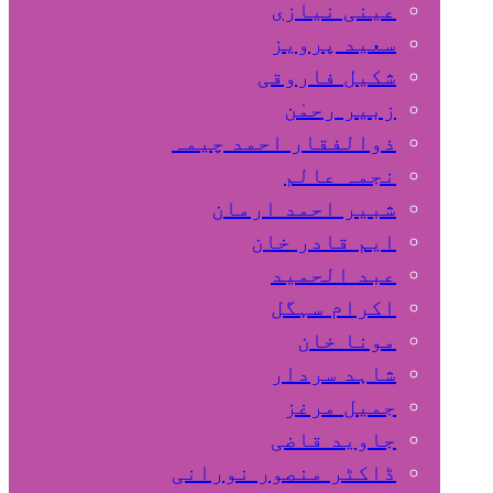
عینی نیازی
سعید پرویز
شکیل فاروقی
زبیر رحمٰن
ذوالفقار احمد چیمہ
نجمہ عالم
شبیر احمد ارمان
ایم قادر خان
عبد الحمید
اکرام سہگل
مونا خان
شاہد سردار
جمیل مرغز
جاوید قاضی
ڈاکٹر منصور نورانی