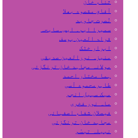
ثناء خان
آفاق مقصود بھلا
نُصرت جاوید
سمیرا ایم۔ ایس۔سایحہ
قراۃ العین یوسف
ابرار خٹک
منیزہ نورالعین صدیقی
مولانہ مجاہد خان ترنگزئی
ہما مختار احمد
طاہرمحمود آسی
مہک سہیل انجم
ماہ نور فخری
فیصلان شفاء اصفہانی
مجاہد خان ترنگزئی
نبیلہ تبسّم