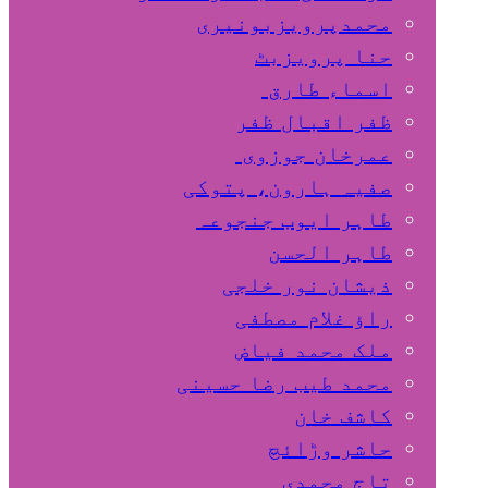
محمدپرویزبونیری
حنا پرویزبٹ
اسماء طارق
ظفر اقبال ظفر
عمرخان جوزوی
صفیہ ہارون، پتوکی
طاہر ایوب جنجوعہ
طاہر الحسن
ذیشان نور خلجی
راﺅ غلام مصطفی
ملک محمد فیاض
محمد طیب رضا حسینی
کاشف خان
حاشر وڑائچ
تاج محمدی