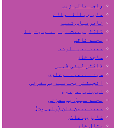
راجہ عالم زیب
ماں جی اللہ والے
ناصرعباس شمیم
ڈاکٹر رحمت عزیز خان چترالی
محمد ثاقب
محمد سعید ارشد
ساجد خان
ڈاکٹر لبنی ظہیر
سیدہ سنمبلہ بخاری
انجینئر بخت سید یوسفزئی
ایس ایم مرموی
محمد سہیل یوسفزئی
محمد محسن خان (راجپوت)
شاہزیب شاکر
مشال خان