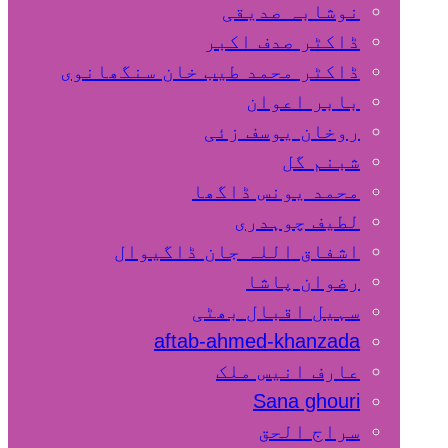
نوشابہ صدیقی
ڈاکٹر صدف اکبر
ڈاکٹر محمد طیب خان سنگھانوی
بابر اعوان
روخان یوسف زئی
شبنم گل
محمد یونس ڈاگھا
لطیف چوہدری
اشفاق اللہ جان ڈاگیوال
رضوان پاشا
سہیل اقبال بھٹی
aftab-ahmed-khanzada
عارف انیس ملک
Sana ghouri
سراج الحق