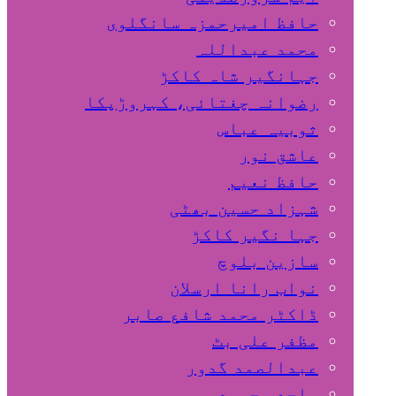
حافظ امیرحمزہ سانگلوی
محمد عبداللہ
جہانگیر شاہ کاکڑ
رضوانہ چغتائی، کہروڑپکا
ثوبیہ عباس
عاشق نور
حافظ نعیم
شہزاد حسین بھٹی
جہا نگیر کاکڑ
سازین بلوچ
نواب رانا ارسلان
ڈاکٹر محمد شافع صابر
مظفر علی بٹ
عبدالصمد گدور
ساجد محمود