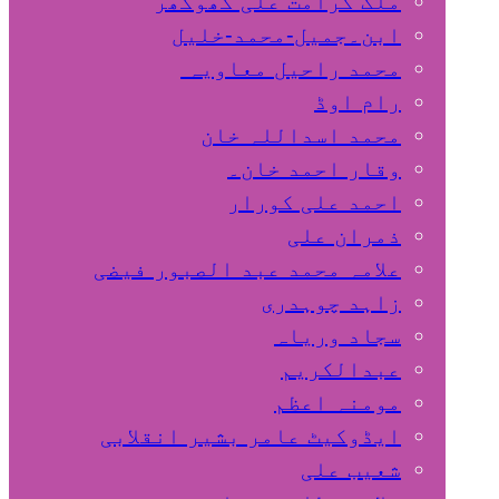
ملک کرامت علی کھوکھر
ابن۔جمیل-محمد-خلیل
محمد راحیل معاویہ
رام اوڈ
محمد اسداللہ خان
وقار احمد خان۔
احمد علی کورار
ذمران علی
علامہ محمد عبد الصبور فیضی
زاہد چوہدری
سجاد وریاہ
عبدالکریم
مومنہ اعظم
ایڈوکیٹ عامر بشیر انقلابی
شعیب علی