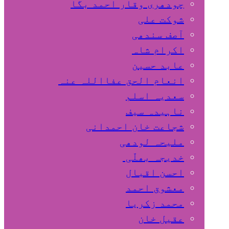
چودھری وقار احمد بگا
شوکت علی
آصف سندھی
اکرام شاہ
عابد حسین
انعام الحق عفااللہ عنہ
سعدیہ اسلم
ناہیدہ سیف
شجاعت خان احمدانی
ملیحہ لودھی
خدیجہ بھلّی
احسن اقبال
معشوق احمد
محمد زکریا
عقیل خان