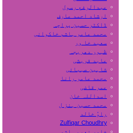
عبدالرفع رسول
ارشاد احمد عارف
ڈاکٹر حسین پراچہ
محمد عامر ہاشم خاکوانی
سعید خا ور
ظہور دھریجہ
عابد قریشی
شاہین صہبائی
محمد عامر رانا
عمر قاضی
اسداللہ خان
محمد حسین ہنز ل
راوٗ خالد
Zulfiqar Choudhry
خاور نعیم ہاشمی