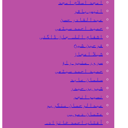
امجد اسلام امجد
انیس باقر
عبدالقادر حسن
حمید احمد سیٹھی
اشفاق اللہ جان ڈاگئی
فرحین شیخ
شہلا اعجاز
سرور منیر راؤ
حمید احمد سیٹھی
سلمان عابد
شیریں حیدر
نسیم انجم
عبدالرحمان منگریو
عثمان دموہی
آفتاب احمد خانزادہ