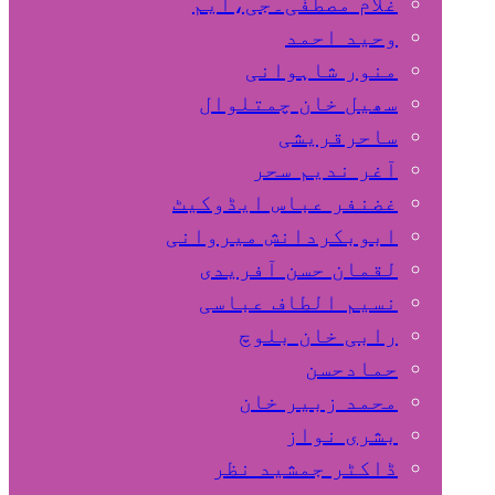
غلام مصطفٰی۔جی،ایم
وحید احمد
منور شاہوانی
سھیل خان چمتلوال
ساحرقریشی
آغر ندیم سحر
غضنفر عباس ایڈوکیٹ
ابوبکردانش میروانی
لقمان حسن آفریدی
نسیم الطاف عباسی
رابی خان بلوچ
حمادحسن
محمد زبیر خان
بشری نواز
ڈاکٹر جمشید نظر