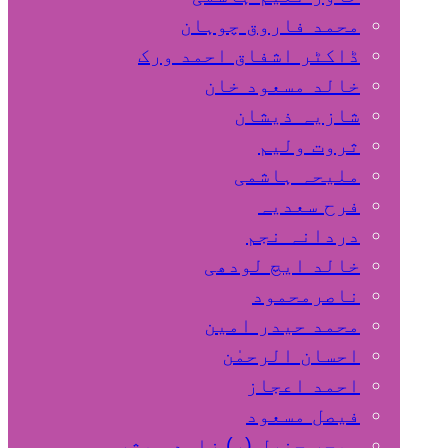
محمد فاروق چوہان
ڈاکٹر اشفاق احمد ورک
خالد مسعود خان
شازیہ ذیشان
ثروت ولیم
ملیحہ ہاشمی
فرح سعدیہ
دردانہ نجم
خالد ایچ لودھی
ناصرمحمود
محمد حیدر امین
احسان الرحمٰن
احمد اعجاز
فیصل مسعود
میجر جنرل (ر) زاہد مبشر