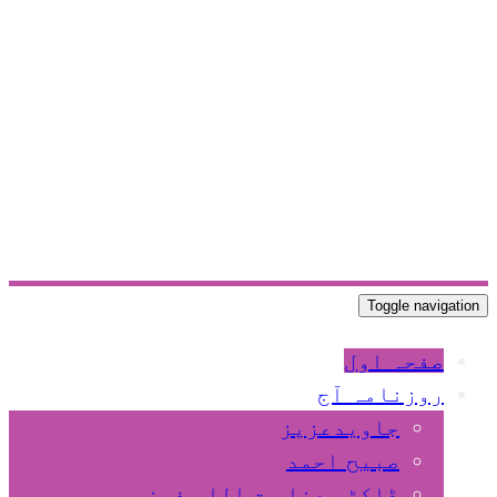
Toggle navigation
صفحہ اول
روزنامہ آج
جاویدعزیز
صبیح احمد
ڈاکٹر عنا یت اللہ فیضی