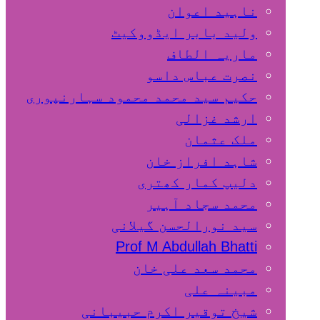
ناہید اعوان
ولید بابر ایڈووکیٹ
ماریہ الطاف
نصرت عباس داسو
حکیم سید محمد محمود سہارنپوری
ارشد غزالی
ملک عثمان
شاہد افراز خان
دلیپ کمار کھتری
محمد سجاد آہیر
سید نورالحسن گیلانی
Prof M Abdullah Bhatti
محمد سعد علی خان
مبینہ علی
شیخ توقیر اکرم حبیبانی