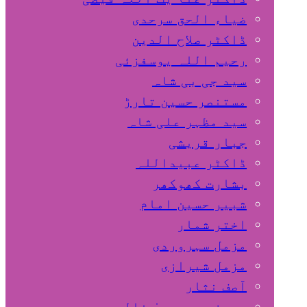
ضیاء الحق سرحدی
ڈاکٹر صلاح الدین
رحیم اللہ یوسفزئی
سید جی بی شاہ
مستنصر حسین تارڑ
سید مظہر علی شاہ
جبار قریشی
ڈاکٹر عبیداللہ
بشارت کھوکھر
شبیر حسین امام
اختر شمار
مزمل سہروردی
مزمل شیرازی
آصف نثار
پروفیسر یحییٰ خالد