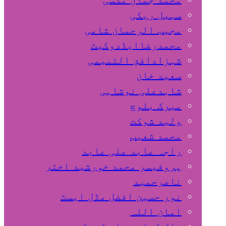
سہیل ريكی
مجیب الرحمان شامی
محمدرضاایڈدوکیٹ
شہزادافق التمیمی
سعید خان
شاہدعلی نوشاہی
میرک بلوچ
ولید شوکت
محمد شعیب
راجہ عابد علی عابد
پروفیسر محمد خورشید اختر
ناصرحمید
نور حسین افضل مڈل ایسٹ
امان اللہ