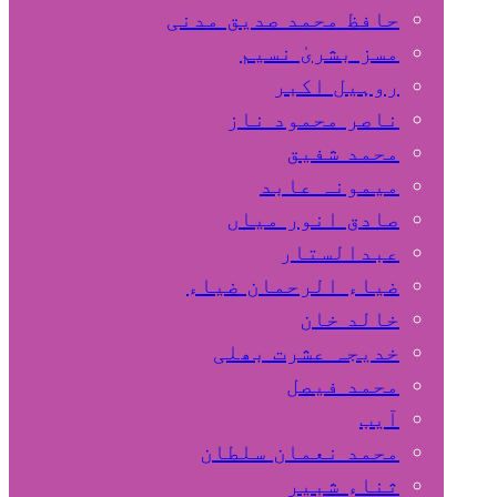
حافظ محمد صدیق مدنی
مسز بشریٰ نسیم
روہیل اکبر
ناصر محمود ناز
محمد شفیق
میمونہ عابد
صادق انور میاں
عبدالستار
ضیاء الرحمان ضیاء
خالد خان
خدیجہ عشرت بھلی
محمد فیصل
آیب
محمد نعمان سلطان
ثناء شبیر