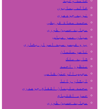
حامد ولید
خالد ہمایوں
نوید چودھری
محمد معاذ قریشی
مجاہد حسین طوری
میاں عمر عباس
پرو فیسر سید اسرار بخاری
ناصر سلمان
شاہد ملک
منظور احمد
مجیب الرحمٰن شامی
ایثار رانا
محمد سلیمان اشفاق چوهدری
حمزہ اشتیاق
مجاہد حسین طوری