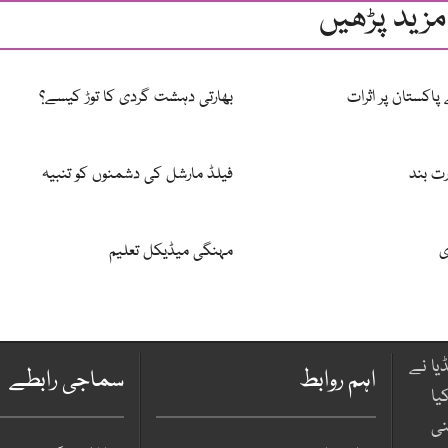
مزید پڑھیں
پاکستان پر اثرات
بھارتی دہشت گردی کا توڑ کیسے؟
رت بند
فیلڈ مارشل کی دشمنوں کو تنبیہ
ی
مہنگی میڈیکل تعلیم
یا نے
اہم روابط
سماجی رابطے
یا
نی