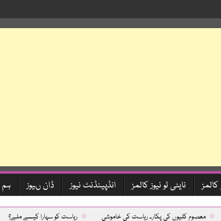
 کالمز
نایٹی ٹو نیوز کالمز
انڈپینڈنٹ نیوز
ڈان ںیوز
ہم 
معصوم کلیوں کی پکار۔ ریاست کی خاموشی
ریاست کو سہارا کیسے ملے؟