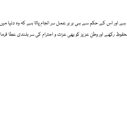
اور اس کے حکم سے ہی ہر ہر عمل سر انجام پاتا ہے کہ وہ دنیا میںا
حفوظ رکھے اور وطن عزیز کو بھی عزت و احترام کی سر بلندی عطا فرما