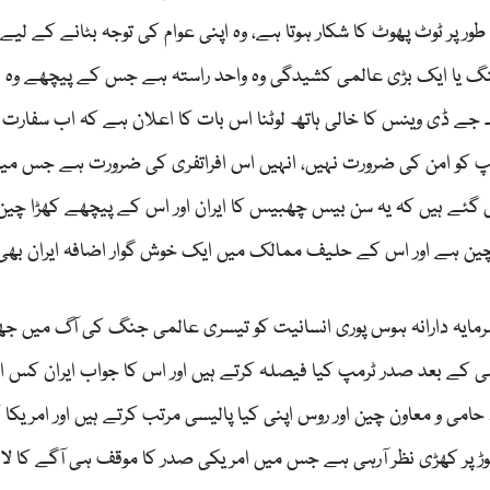
ور پر ٹوٹ پھوٹ کا شکار ہوتا ہے، وہ اپنی عوام کی توجہ بٹانے کے لیے
گ یا ایک بڑی عالمی کشیدگی وہ واحد راستہ ہے جس کے پیچھے وہ ا
ں۔ جے ڈی وینس کا خالی ہاتھ لوٹنا اس بات کا اعلان ہے کہ اب سفارت 
رمپ کو امن کی ضرورت نہیں، انہیں اس افراتفری کی ضرورت ہے جس میں
ل گئے ہیں کہ یہ سن بیس چھبیس کا ایران اور اس کے پیچھے کھڑا چین
ر چین ہے اور اس کے حلیف ممالک میں ایک خوش گوار اضافہ ایران بھ
 سرمایہ دارانہ ہوس پوری انسانیت کو تیسری عالمی جنگ کی آگ میں ج
ی کے بعد صدر ٹرمپ کیا فیصلہ کرتے ہیں اور اس کا جواب ایران کس ان
ی و معاون چین اور روس اپنی کیا پالیسی مرتب کرتے ہیں اور امریکا
موڑ پر کھڑی نظر آرہی ہے جس میں امریکی صدر کا موقف ہی آگے کا لا