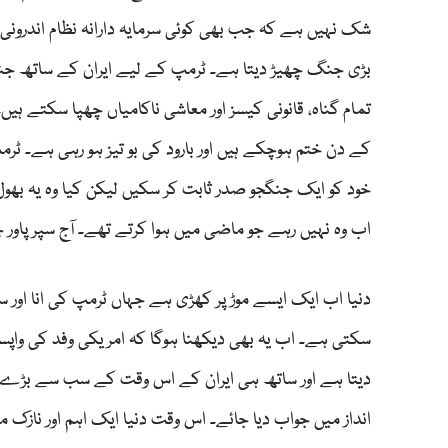
شک نہیں ہے کہ جب بھی کوئی سرمایہ دارانہ نظام اندرونی ط
بڑی جنگ چھیڑ دیتا ہے۔ ٹرمپ کے لیے ایران کے ساتھ جن
تمام گناہ، قانونی کیسز اور معاشی ناکامیاں چھپا سکتے ہی
کے دن ختم ہوچکے ہیں اور بارود کی بو تیز ہو رہی ہے۔ ٹ
خود کو ایک جنگجو صدر ثابت کر سکیں لیکن کیا وہ یہ بھو
اب وہ نہیں رہے جو ماضی میں ہوا کرتے تھے۔ آج سپر پاو
دنیا اب ایک ایسے موڑ پر کھڑی ہے جہاں ٹرمپ کی انا اور
سکتی ہے۔ اب یہ بھی دیکھنا ہوگا کہ امریکی وفد کی واپس
دیتا ہے اور ساتھ ہی ایران کے اس وقت کے سب سے بڑے حام
انداز میں جواب دیا جائے۔ اس وقت دنیا ایک اہم اور نازک 