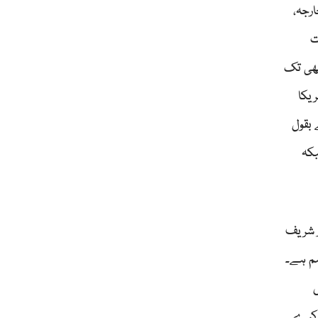
ارجہ،
ت
بھی تک
ریکا
 بقول
بکہ
ز شریف
ہم ہے۔
س
 کرے