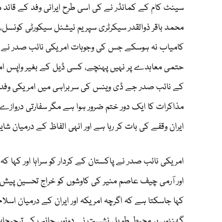
سینٹ کام کے کمانڈر نے کی اسی طرح ایرانی وفد کے قائد مح
محمد باقر ذوالقدر سیکرٹری سپریم نیشنل سیکورٹی کونسل، 
کامیاب نہ ہوسکے جس کی وجوہات امریکی نائب صدر نے جا
حتمی معاہدے پر نہیں پہنچے، کسی ڈیل کے بغیر واپس امریک
کے نائب صدر جے ڈی وینس کی سربراہی میں امریکی وفد اسلا
مذاکرات کا ایک دور ختم ضرور ہوا ہے مگر سفارتی دروازے 
ایران وقفے کی بات کر رہا ہے اور انہی الفاظ کے درمیان
امریکی نائب صدر نے پاکستان کے کردار کو سراہا اور کہا کہ
اور آرمی چیف عاصم منیر کی کاوشوں کو خراج تحسین پیش 
کہا جاسکتا ہے کہ اگرچہ امریکہ اور ایران کے درمیان اسلام
گھنٹوں پر محیط طویل نشست نے دونوں جانب کی ترجیحات ا