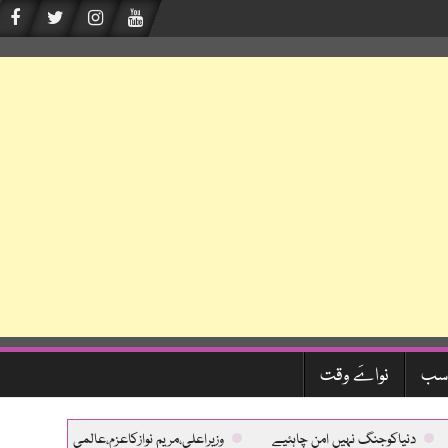
سب
نواےَ وقت
دنیاکوجنگ نہیں امن چاہئیے
وزیراعلی،مریم نوازکاعزم،عالمی معیارکی طبی سہو