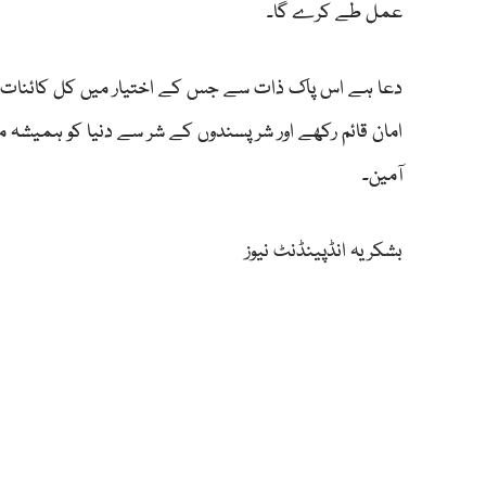
عمل طے کرے گا۔
دعا ہے اس پاک ذات سے جس کے اختیار میں کل کائنات ہے 
امان قائم رکھے اور شر پسندوں کے شر سے دنیا کو ہمیشہ م
آمین۔
بشکریہ انڈپینڈنٹ نیوز