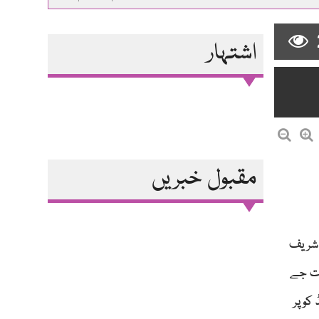
اشتہار
مقبول خبریں
 شریف
دت جے
کوپر