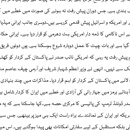
نگ بندی ہے، جس دوران پیش رفت نہ ہونے کی صورت میں خطے میں 
ور امریکہ و اسرائیل پیش قدمی کررہے ہیں۔دوسری جانب ایرانی میڈیا 
س ناکامی کا ذمہ دار امریکی ہٹ دھرمی کو قرار دیا ہے۔ ایرانی حکا
گیا ہے اور بات چیت کا عمل دوبارہ شروع ہوسکتا ہے، یوں دونوں فریق
یش رفت یہ رہی کہ امریکی نائب صدر نے پاکستان کے کردار کو کھلے
ملک سے نہیں۔ انہوں نے وزیر اعظم شہباز شریف اور آرمی چیف عاصم من
انے میں پاکستان کے کردار کو اہم قرار دیا۔ مذاکرات میں چند بنیادی 
ٓبنائے ہرمز میں جہاز رانی کی آزادی اور خطے میں ایران کا کردار شامل 
صدر ڈونلڈ ٹرمپ کی پالیسی کا مرکزی حصہ ہے۔کہا جاسکتا ہے کہ یہ 
ہ اور ایران کے نمائندے براہ راست ایک ہی میز پر بیٹھے، جس سے 
لکہ مستقبل کے لیے سفارتی امکانات بھی پیدا ہوگئے ہیں۔ اس میں