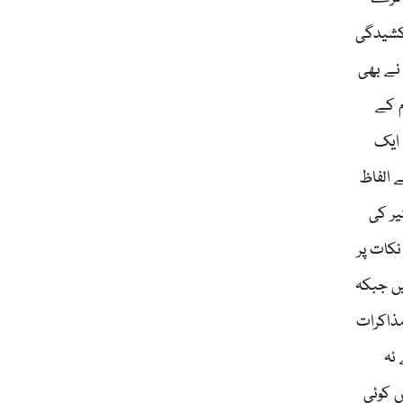
کشیدگی
نے بھی
م کے
 ایک
 الفاظ
یر کی
نکات پر
ہیں جبکہ
مذاکرات
نہ
 کوئی