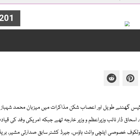
201
ل کو اکیس گھنٹے طویل اور اعصاب شکن مذاکرات میں میزبان محمد شہباز
 اسحاق ڈار نائب وزیراعظم و وزیر خارجہ تھے جبکہ امریکی وفد کی قیا
کوف خصوصی ایلچی وائٹ ہاؤس، جیرڈ کشنر سابق صدارتی مشیر، بریڈ 