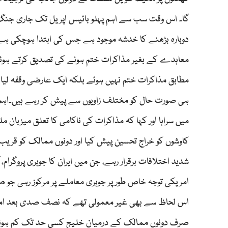
گا۔ اس وقت سب سے اہم پہلو بائیس اپریل تک جاری ج
دوبارہ بڑھنے کا خدشہ موجود ہے جس کی ابتدا ہوچکی ہے ا
معاہدے کے بغیر مذاکرات ختم ہونے کی تصدیق کرتے ہوئے ا
مطابق مذاکرات ختم نہیں ہوئے بلکہ ایک عارضی وقفہ لیا 
ہی صورت حال کو مختلف زاویوں سے پیش کر رہے ہیں۔اہم پ
میں سراہا اور کہا کہ مذاکرات کی ناکامی کا تعلق میزبان 
کاوشوں کو خراج تحسین پیش کیا اور دونوں ممالک کو قریب ل
شدید اختلافات برقرار رہے، جن میں ایران کا جوہری پروگرام، ا
امریکی توجہ خاص طور پر جوہری معاملے پر مرکوز رہی جو 
اس لحاظ سے بھی غیر معمولی تھے کہ نصف صدی بعد امریک
صرف دونوں ممالک کے درمیان خلیج کسی حد تک کم ہوئی ب