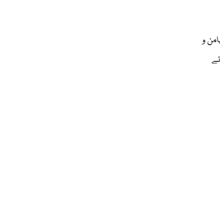
من و
ئے