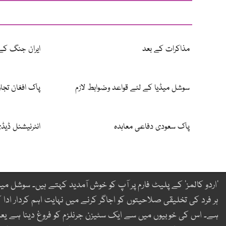
مذاکرات کے بعد
ایران جنگ کے 
سوشل میڈیا کے لئے قواعد وضوابط لازم
پاک افغان تجا
پاک سعودی دفاعی معاہدہ
انٹرنیشنل ڈیڈ
’اردو کالمز‘ کے پلیٹ فارم پر آپ کو خوش آمدید کہتے ہیں۔ سوشل میڈ
ہر فرد کی تخلیقی صلاحیتوں کو اجاگر کرنے میں نہایت اہم کردار ادا ک
ہے۔ اس کی خوبیوں میں سے ایک سٹیزن جرنلزم کو فروغ دینا ہے یع