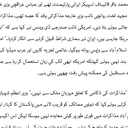
مد باقر قالیباف اسپیکر ایرانی پارلیمنٹ تھے اور عباس عراقچی وزیر خ
مجید تخت روانچی نائب وزیر خارجہ مذاکراتی وفد کا حصہ تھے۔ مذاکرا
تے ہوئے بتا دیں۔ امریکی نائب صدرجے ڈی وینس نے کہا ہے کہ ’’ا
ا جارہے ہیں۔ ایران نے ہماری شرائط قبول کرنے سے انکار کردیا۔‘‘ ام
م آباد سے واپس روانہ ہوگیا۔ عالمی تجزیہ کاروں اور عرب میڈیا کے
بند نہیں ہوئے کیونکہ امریکہ ابھی تک کی زبان استعمال کر رہا ہے ج
 شاید مستقبل کی ممکنہ پیش رفت چھپی ہوئی ہے۔
 ’’مذاکرات کی ناکامی کا تعلق میزبان ملک سے نہیں۔‘‘ وزیر اعظم شہبا
کرتے ہوئےکہا کہ دونوں ممالک کو قریب لانے میں پاکستان کا کردار ا
 آباد مذاکرات میں فوری طور پر کوئی معاہدہ نہیں ہوسکا لیکن اس اکی
ور حدود کو واضح کر دیا ہے جو آئندہ بات چیت کے لیے بنیاد فراہم