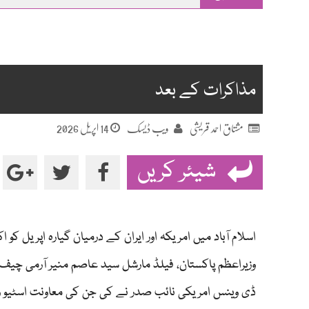
main
content
مذاکرات کے بعد
14 اپریل 2026
مشتاق احمد قریشی
ویب ڈیسک
شیئر کریں
اسلام آباد میں امریکہ اور ایران کے درمیان گیارہ اپری
وزیراعظم پاکستان، فیلڈ مارشل سید عاصم منیر آرمی چیف،
ڈی وینس امریکی نائب صدر نے کی جن کی معاونت اسٹیو وٹ