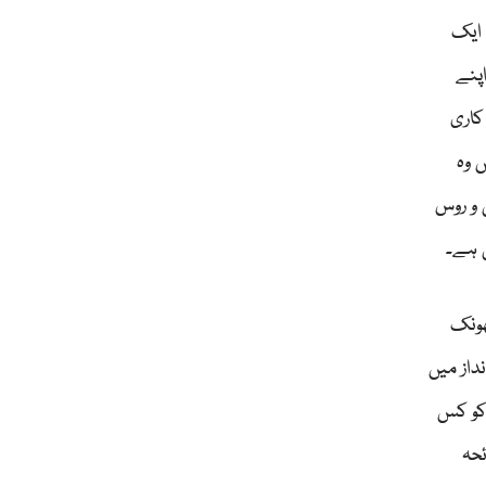
 ایک
پنے
کاری
 وہ
 و روس
ی ہے۔
ھونک
داز میں
 کو کس
ئحہ