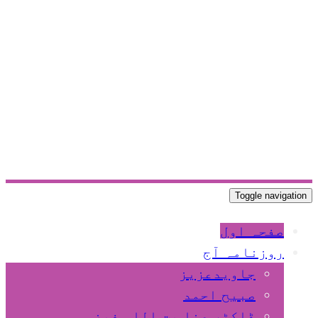
Toggle navigation
صفحہ اول
روزنامہ آج
جاویدعزیز
صبیح احمد
ڈاکٹر عنا یت اللہ فیضی