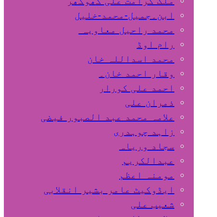
ملک کرامت علی کھوکھر
ابن۔جمیل-محمد-خلیل
محمد راحیل معاویہ
رام اوڈ
محمد اسداللہ خان
وقار احمد خان۔
احمد علی کورار
ذمران علی
علامہ محمد عبد الصبور فیضی
زاہد چوہدری
سجاد وریاہ
عبدالکریم
مومنہ اعظم
ایڈوکیٹ عامر بشیر انقلابی
شعیب علی