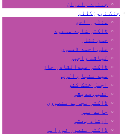
جمشید باغوان
جنگ نیوزکالم
منظورالحق
ڈاکٹر شاہد مسعود
حسن نثار
علی احمد ڈھلوں
لیاقت راجپر
ڈاکٹر عبدالقادر خان
سید منہاج الرب
اجمل خٹک کثر
نفیس صدیقی
ڈاکٹر مجاہد منصوری
حامد میر
ارشاد بھٹی
ڈاکٹر منصور نورانی