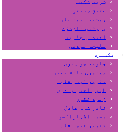
شریف شکیب
عتیق صدیقی
جمشید احمد خان
پریشان داﺅدزے
اقتدار جاوید
ملیحہ لودھی
ایکسپرس
جاوید چو ہدری
چودھری خادم حسین
تنویر قیصر شاہد
ظہیر اختر بیدری
زمرد نقوی
نادر شاہ عادل
محمد اظہارالحق
تنویر قیصر شاہد