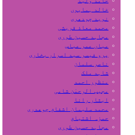
حامد ولید
خالد ہمایوں
نوید چودھری
محمد معاذ قریشی
مجاہد حسین طوری
میاں عمر عباس
پرو فیسر سید اسرار بخاری
ناصر سلمان
شاہد ملک
منظور احمد
مجیب الرحمٰن شامی
ایثار رانا
محمد سلیمان اشفاق چوهدری
حمزہ اشتیاق
مجاہد حسین طوری