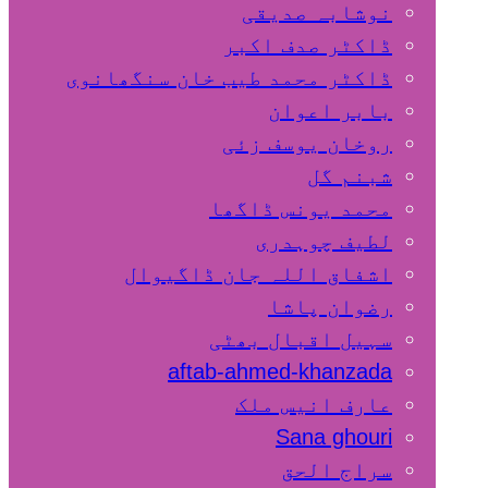
نوشابہ صدیقی
ڈاکٹر صدف اکبر
ڈاکٹر محمد طیب خان سنگھانوی
بابر اعوان
روخان یوسف زئی
شبنم گل
محمد یونس ڈاگھا
لطیف چوہدری
اشفاق اللہ جان ڈاگیوال
رضوان پاشا
سہیل اقبال بھٹی
aftab-ahmed-khanzada
عارف انیس ملک
Sana ghouri
سراج الحق