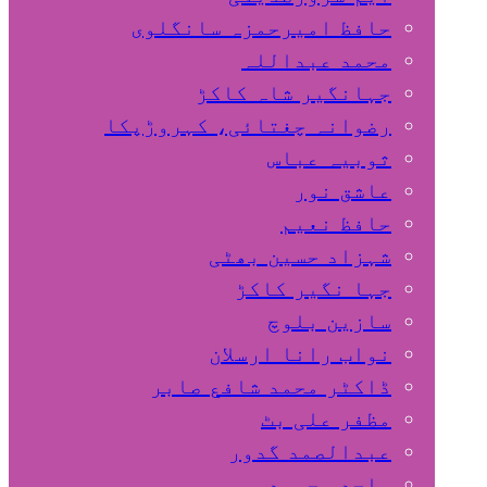
حافظ امیرحمزہ سانگلوی
محمد عبداللہ
جہانگیر شاہ کاکڑ
رضوانہ چغتائی، کہروڑپکا
ثوبیہ عباس
عاشق نور
حافظ نعیم
شہزاد حسین بھٹی
جہا نگیر کاکڑ
سازین بلوچ
نواب رانا ارسلان
ڈاکٹر محمد شافع صابر
مظفر علی بٹ
عبدالصمد گدور
ساجد محمود