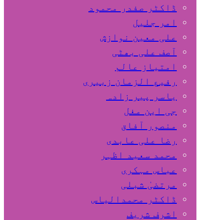
ڈاکٹر صفدر محمود
امر جلیل
علی معین نوازش
آصف علی بھٹی
امتیاز عالم
رفیع الزمان زبیری
یاسر پیر زادہ
جی این مغل
منصور آفاق
رضا علی عابدی
محمد سعید اظہر
عباس مہکری
مرتضیٰ شبلی
ڈاکٹر محمدالیاس
اشرف شریف