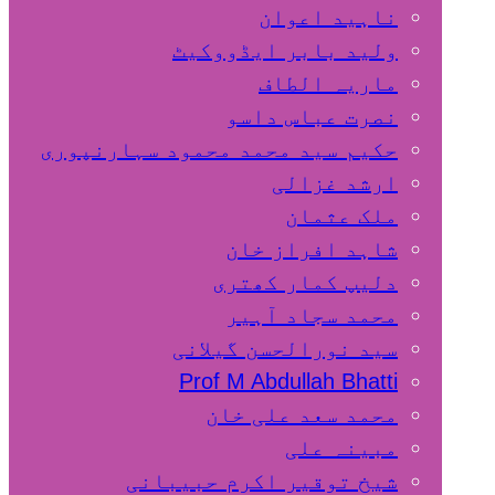
ناہید اعوان
ولید بابر ایڈووکیٹ
ماریہ الطاف
نصرت عباس داسو
حکیم سید محمد محمود سہارنپوری
ارشد غزالی
ملک عثمان
شاہد افراز خان
دلیپ کمار کھتری
محمد سجاد آہیر
سید نورالحسن گیلانی
Prof M Abdullah Bhatti
محمد سعد علی خان
مبینہ علی
شیخ توقیر اکرم حبیبانی