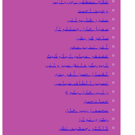
غلام مصطفٰی۔جی،ایم
وحید احمد
منور شاہوانی
سھیل خان چمتلوال
ساحرقریشی
آغر ندیم سحر
غضنفر عباس ایڈوکیٹ
ابوبکردانش میروانی
لقمان حسن آفریدی
نسیم الطاف عباسی
رابی خان بلوچ
حمادحسن
محمد زبیر خان
بشری نواز
ڈاکٹر جمشید نظر