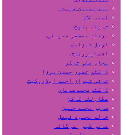
عامر حسین قریشی
اﺣﻤﺪﺑﻼل
شہزاد بلوچ
عرفان مصطفٰی صحرائی
کومل شہزادی
اقبال زرقاش
سجاد علی شاکر
ڈاکٹر تصور حسین مرزا
قاضی شیراز احمد ایڈووکیٹ
ڈاکٹرمحمدعدنان
عطاءللہ کاکڑ
صابر محمد حسین
خالد محمود فیصل
عامر ظہور سرگانہ
محمد جمال مگسی