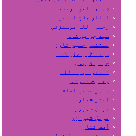
ضیاء الحق سرحدی
ڈاکٹر صلاح الدین
رحیم اللہ یوسفزئی
سید جی بی شاہ
مستنصر حسین تارڑ
سید مظہر علی شاہ
جبار قریشی
ڈاکٹر عبیداللہ
بشارت کھوکھر
شبیر حسین امام
اختر شمار
مزمل سہروردی
مزمل شیرازی
آصف نثار
پروفیسر یحییٰ خالد