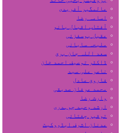
عالمگیر آفریدی
اسامہ رضا
آفتاب اقبال بانو
عقیل یوسفزئی
ملیحہ سایانی
سعد اللہ جان برق
ڈاکٹر توصیف احمد خان
ناصر علی سید
فاروق عادل
محمد عرفان صدیقی
وارث رضا
ارشد وحید چوہدری
توقیر چغتائی
عدنان اشرف ایڈووکیٹ