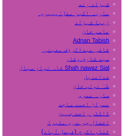
شہزاد رند
ماریہ اکبر مغل: پیپری
زیبا شہزاد
عاصم خان
Adnan Tabish
قاضی عبدالرؤف معینی
سید شارق وقار
Shah nawaz Sial شاہ نواز سیال
فداعدیل
طہٰ نواب خان
سارہ عمر،
عمران احمد ساجد
ڈاکٹر راحت جبین
افضال چوہدری ملیرا
ثناء اکرم (فیصل آباد)