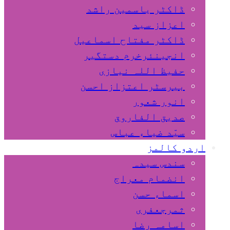
ڈاکٹر یاسمین راشد
اعزاز سید
ڈاکٹر مفتاح اسماعیل
انجینئرخرم دستگیر
حفیظ اللہ نیازی
بیرسٹر اعتزاز احسن
انور شعور
صدیق الفاروق
سیّد ضیاء عباس
اردو کالمز
سندس سیدہ
انضمام معراج
اسماء حسن
ثمرجعفری
اسامہ رضا