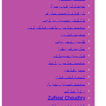
عبدالرفع رسول
ارشاد احمد عارف
ڈاکٹر حسین پراچہ
محمد عامر ہاشم خاکوانی
سعید خا ور
ظہور دھریجہ
عابد قریشی
شاہین صہبائی
محمد عامر رانا
عمر قاضی
اسداللہ خان
محمد حسین ہنز ل
راوٗ خالد
Zulfiqar Choudhry
خاور نعیم ہاشمی