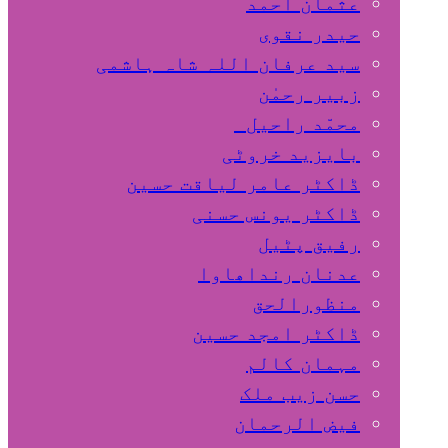
عثمان احمد
حیدر نقوی
سید عرفان اللہ شاہ ہاشمی
زبیر رحمٰن
محمّد راحیل
بایزید خروٹی
ڈاکٹر عامر لیاقت حسین
ڈاکٹر یونس حسنی
رفیق پٹیل
عدنان رنداھاوا
منظورالحق
ڈاکٹر امجد حسین
مہمان کالم
حسن زیب ملک
فیض الرحمان