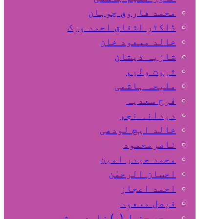
محمد فاروق چوہان
ڈاکٹر اشفاق احمد ورک
خالد مسعود خان
شازیہ ذیشان
ثروت ولیم
ملیحہ ہاشمی
فرح سعدیہ
دردانہ نجم
خالد ایچ لودھی
ناصرمحمود
محمد حیدر امین
احسان الرحمٰن
احمد اعجاز
فیصل مسعود
میجر جنرل (ر) زاہد مبشر