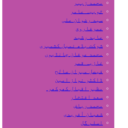
محمد زبیر
ثوبیہ عامر
سید رضوان علی
عمرفاروق
عابد رشید
شوکت بڈھ نمبل کشمیری
محمد عرفان چانڈیوں
غازیہ قمر
فیصل مہران صالح
ڈاکٹر نواز امین
مظہر اقبال کھوکھر
سعد افتخار
محمد ریاض
شعبان آفریدی
اسلم گل