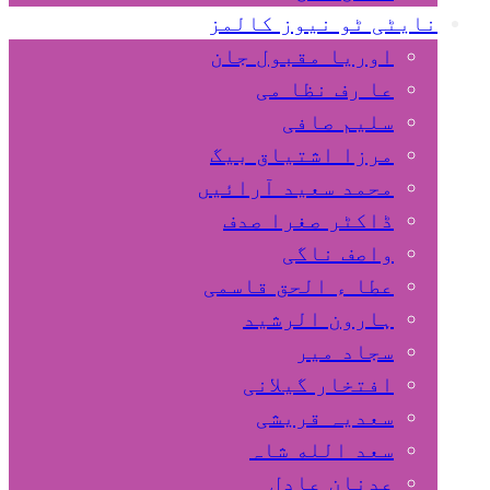
نایٹی ٹو نیوز کالمز
اوریا مقبول جان
عا رف نظا می
سلیم صافی
مرزا اشتیاق بیگ
محمد سعید آرائیں
ڈاکٹر صغرا صدف
واصف ناگی
عطا ء الحق قاسمی
ہارون الرشید
سجاد میر
افتخار گیلانی
سعدیہ قریشی
سعد الله شاہ
عدنان عادل