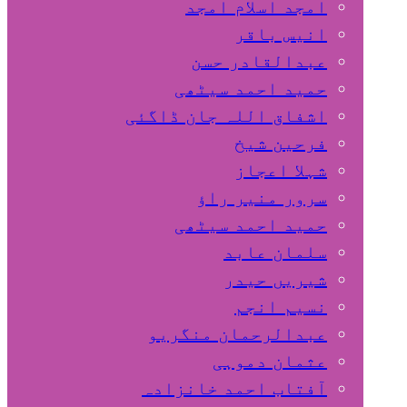
امجد اسلام امجد
انیس باقر
عبدالقادر حسن
حمید احمد سیٹھی
اشفاق اللہ جان ڈاگئی
فرحین شیخ
شہلا اعجاز
سرور منیر راؤ
حمید احمد سیٹھی
سلمان عابد
شیریں حیدر
نسیم انجم
عبدالرحمان منگریو
عثمان دموہی
آفتاب احمد خانزادہ