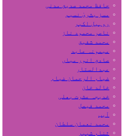
حافظ محمد صدیق مدنی
مسز بشریٰ نسیم
روہیل اکبر
ناصر محمود ناز
محمد شفیق
میمونہ عابد
صادق انور میاں
عبدالستار
ضیاء الرحمان ضیاء
خالد خان
خدیجہ عشرت بھلی
محمد فیصل
آیب
محمد نعمان سلطان
ثناء شبیر