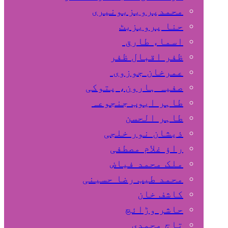
محمدپرویزبونیری
حنا پرویزبٹ
اسماء طارق
ظفر اقبال ظفر
عمرخان جوزوی
صفیہ ہارون، پتوکی
طاہر ایوب جنجوعہ
طاہر الحسن
ذیشان نور خلجی
راﺅ غلام مصطفی
ملک محمد فیاض
محمد طیب رضا حسینی
کاشف خان
حاشر وڑائچ
تاج محمدی