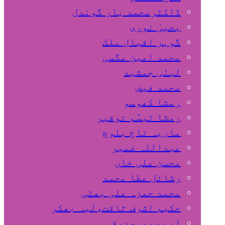
ڈاکٹرمحمد یار گوندل
گوہر اقبال ملک
محمد امین مگسی
لبنٰی جمشید
محمد فیض
رمشا کھوسو
رمشا تبسُم توقیر
ماریہ تاج بلوچ
عبداللہ ضمیر
محسن علی خاں
رشائل عطا محمد
محمد حمزہ علی بھٹی
حکیم اشرف ثاقت،لیہ بھکر
ایم سرورصدیقی