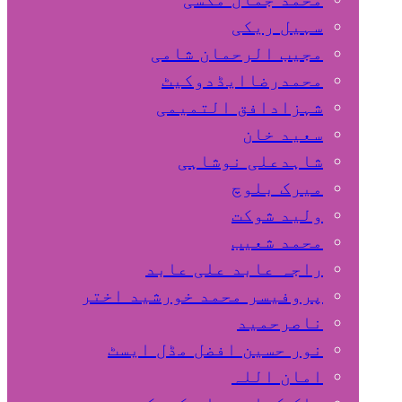
سہیل ريكی
مجیب الرحمان شامی
محمدرضاایڈدوکیٹ
شہزادافق التمیمی
سعید خان
شاہدعلی نوشاہی
میرک بلوچ
ولید شوکت
محمد شعیب
راجہ عابد علی عابد
پروفیسر محمد خورشید اختر
ناصرحمید
نور حسین افضل مڈل ایسٹ
امان اللہ