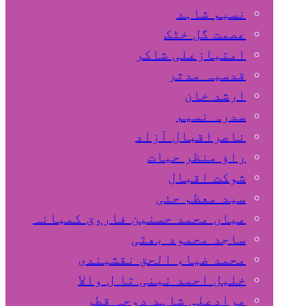
نسیم شاہد
عصمت گل خٹک
امتیازعلی شاکر
قدسیہ مدثر
ارشد خان
سدرہ نسیم
ناصراقبال آزاد
راؤ منظر حیات
شوکت اقبال
سید معظم حئی
میاں محمد حسنین فاروق کمیانہ
ساجد محمود بھٹی
محمد ضیاء الحق نقشبندی
خلیل احمد نینی تا ل والا
مرادعلی شاہد دوحہ قطر