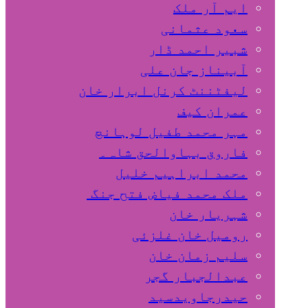
ایم آر ملک
سعود عثمانی
شبیر احمد ڈار
آبیناز جان علی
لیفٹننٹ کرنل ابرار خان
عمران کیف
مہر محمد طفیل لوہانچ
فاروق بہاوالحق شاہ۔
محمد ابراہیم خلیل
ملک محمد فیاض فتح جنگ
شہریار خان
رومیل خان غلزئی
سلیم زمان خان
عبدالجبار گجر
حیدرجاویدسید