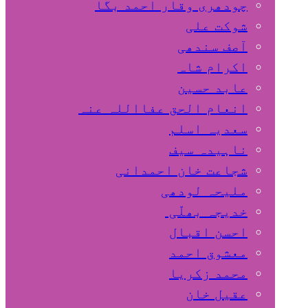
چودھری وقار احمد بگا
شوکت علی
آصف سندھی
اکرام شاہ
عابد حسین
انعام الحق عفااللہ عنہ
سعدیہ اسلم
ناہیدہ سیف
شجاعت خان احمدانی
ملیحہ لودھی
خدیجہ بھلّی
احسن اقبال
معشوق احمد
محمد زکریا
عقیل خان