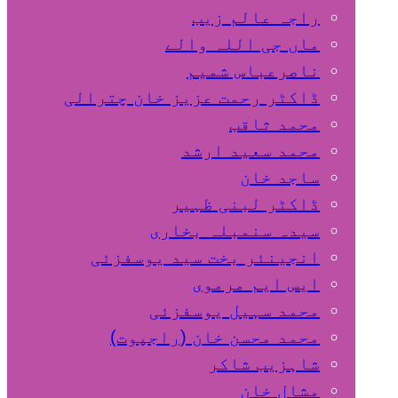
راجہ عالم زیب
ماں جی اللہ والے
ناصرعباس شمیم
ڈاکٹر رحمت عزیز خان چترالی
محمد ثاقب
محمد سعید ارشد
ساجد خان
ڈاکٹر لبنی ظہیر
سیدہ سنمبلہ بخاری
انجینئر بخت سید یوسفزئی
ایس ایم مرموی
محمد سہیل یوسفزئی
محمد محسن خان (راجپوت)
شاہزیب شاکر
مشال خان