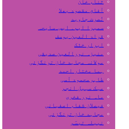
ثناء خان
آفاق مقصود بھلا
نُصرت جاوید
سمیرا ایم۔ ایس۔سایحہ
قراۃ العین یوسف
ابرار خٹک
منیزہ نورالعین صدیقی
مولانہ مجاہد خان ترنگزئی
ہما مختار احمد
طاہرمحمود آسی
مہک سہیل انجم
ماہ نور فخری
فیصلان شفاء اصفہانی
مجاہد خان ترنگزئی
نبیلہ تبسّم