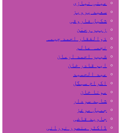
عینی نیازی
سعید پرویز
شکیل فاروقی
زبیر رحمٰن
ذوالفقار احمد چیمہ
نجمہ عالم
شبیر احمد ارمان
ایم قادر خان
عبد الحمید
اکرام سہگل
مونا خان
شاہد سردار
جمیل مرغز
جاوید قاضی
ڈاکٹر منصور نورانی