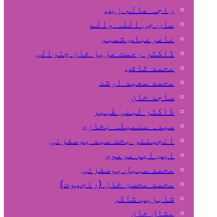
راجہ عالم زیب
ماں جی اللہ والے
ناصرعباس شمیم
ڈاکٹر رحمت عزیز خان چترالی
محمد ثاقب
محمد سعید ارشد
ساجد خان
ڈاکٹر لبنی ظہیر
سیدہ سنمبلہ بخاری
انجینئر بخت سید یوسفزئی
ایس ایم مرموی
محمد سہیل یوسفزئی
محمد محسن خان (راجپوت)
شاہزیب شاکر
مشال خان