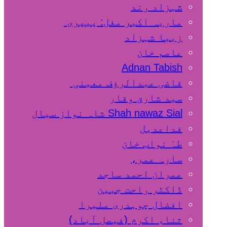
شہزاد رند
ماریہ اکبر مغل: پیپری
زیبا شہزاد
عاصم خان
Adnan Tabish
قاضی عبدالرؤف معینی
سید شارق وقار
Shah nawaz Sial شاہ نواز سیال
فداعدیل
طہٰ نواب خان
سارہ عمر،
عمران احمد ساجد
ڈاکٹر راحت جبین
افضال چوہدری ملیرا
ثناء اکرم (فیصل آباد)