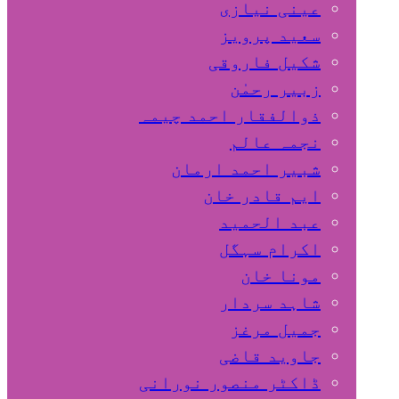
عینی نیازی
سعید پرویز
شکیل فاروقی
زبیر رحمٰن
ذوالفقار احمد چیمہ
نجمہ عالم
شبیر احمد ارمان
ایم قادر خان
عبد الحمید
اکرام سہگل
مونا خان
شاہد سردار
جمیل مرغز
جاوید قاضی
ڈاکٹر منصور نورانی