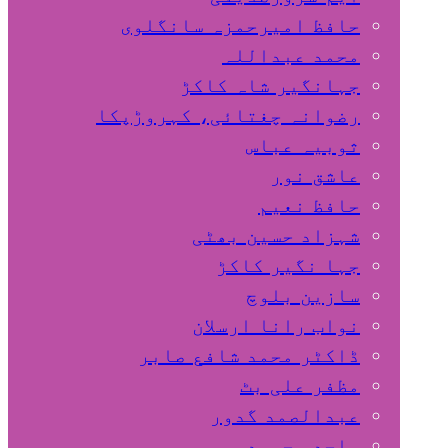
حافظ امیرحمزہ سانگلوی
محمد عبداللہ
جہانگیر شاہ کاکڑ
رضوانہ چغتائی، کہروڑپکا
ثوبیہ عباس
عاشق نور
حافظ نعیم
شہزاد حسین بھٹی
جہا نگیر کاکڑ
سازین بلوچ
نواب رانا ارسلان
ڈاکٹر محمد شافع صابر
مظفر علی بٹ
عبدالصمد گدور
ساجد محمود