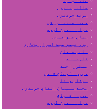
حامد ولید
خالد ہمایوں
نوید چودھری
محمد معاذ قریشی
مجاہد حسین طوری
میاں عمر عباس
پرو فیسر سید اسرار بخاری
ناصر سلمان
شاہد ملک
منظور احمد
مجیب الرحمٰن شامی
ایثار رانا
محمد سلیمان اشفاق چوهدری
حمزہ اشتیاق
مجاہد حسین طوری