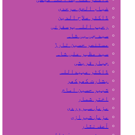
ضیاء الحق سرحدی
ڈاکٹر صلاح الدین
رحیم اللہ یوسفزئی
سید جی بی شاہ
مستنصر حسین تارڑ
سید مظہر علی شاہ
جبار قریشی
ڈاکٹر عبیداللہ
بشارت کھوکھر
شبیر حسین امام
اختر شمار
مزمل سہروردی
مزمل شیرازی
آصف نثار
پروفیسر یحییٰ خالد