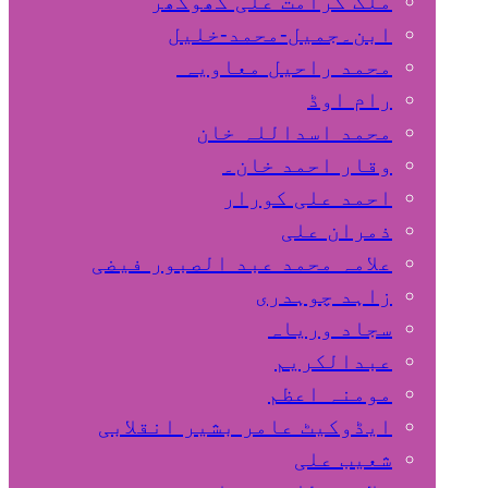
ملک کرامت علی کھوکھر
ابن۔جمیل-محمد-خلیل
محمد راحیل معاویہ
رام اوڈ
محمد اسداللہ خان
وقار احمد خان۔
احمد علی کورار
ذمران علی
علامہ محمد عبد الصبور فیضی
زاہد چوہدری
سجاد وریاہ
عبدالکریم
مومنہ اعظم
ایڈوکیٹ عامر بشیر انقلابی
شعیب علی