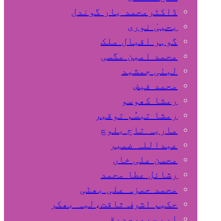
ڈاکٹرمحمد یار گوندل
گوہر اقبال ملک
محمد امین مگسی
لبنٰی جمشید
محمد فیض
رمشا کھوسو
رمشا تبسُم توقیر
ماریہ تاج بلوچ
عبداللہ ضمیر
محسن علی خاں
رشائل عطا محمد
محمد حمزہ علی بھٹی
حکیم اشرف ثاقت،لیہ بھکر
ایم سرورصدیقی