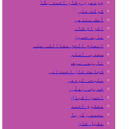
چودھری وقار احمد بگا
شوکت علی
آصف سندھی
اکرام شاہ
عابد حسین
انعام الحق عفااللہ عنہ
سعدیہ اسلم
ناہیدہ سیف
شجاعت خان احمدانی
ملیحہ لودھی
خدیجہ بھلّی
احسن اقبال
معشوق احمد
محمد زکریا
عقیل خان