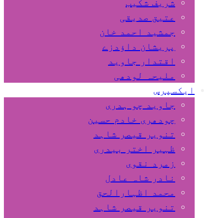
شریف شکیب
عتیق صدیقی
جمشید احمد خان
پریشان داﺅدزے
اقتدار جاوید
ملیحہ لودھی
ایکسپرس
جاوید چو ہدری
چودھری خادم حسین
تنویر قیصر شاہد
ظہیر اختر بیدری
زمرد نقوی
نادر شاہ عادل
محمد اظہارالحق
تنویر قیصر شاہد