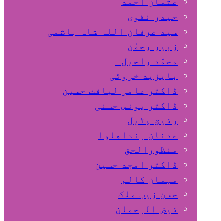
عثمان احمد
حیدر نقوی
سید عرفان اللہ شاہ ہاشمی
زبیر رحمٰن
محمّد راحیل
بایزید خروٹی
ڈاکٹر عامر لیاقت حسین
ڈاکٹر یونس حسنی
رفیق پٹیل
عدنان رنداھاوا
منظورالحق
ڈاکٹر امجد حسین
مہمان کالم
حسن زیب ملک
فیض الرحمان