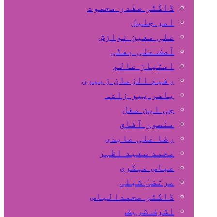
ڈاکٹر صفدر محمود
امر جلیل
علی معین نوازش
آصف علی بھٹی
امتیاز عالم
رفیع الزمان زبیری
یاسر پیر زادہ
جی این مغل
منصور آفاق
رضا علی عابدی
محمد سعید اظہر
عباس مہکری
مرتضیٰ شبلی
ڈاکٹر محمدالیاس
اشرف شریف