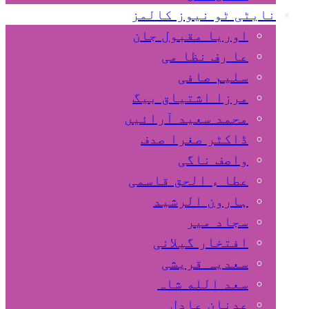
نایٹی ٹو نیوز کالمز
اوریا مقبول جان
عا رف نظا می
سلیم صافی
مرزا اشتیاق بیگ
محمد سعید آرائیں
ڈاکٹر صغرا صدف
واصف ناگی
عطا ء الحق قاسمی
ہارون الرشید
سجاد میر
افتخار گیلانی
سعدیہ قریشی
سعد الله شاہ
عدنان عادل