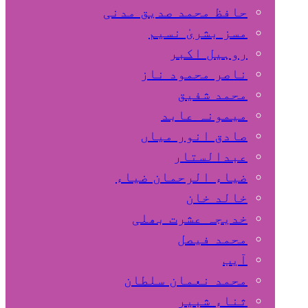
حافظ محمد صدیق مدنی
مسز بشریٰ نسیم
روہیل اکبر
ناصر محمود ناز
محمد شفیق
میمونہ عابد
صادق انور میاں
عبدالستار
ضیاء الرحمان ضیاء
خالد خان
خدیجہ عشرت بھلی
محمد فیصل
آیب
محمد نعمان سلطان
ثناء شبیر