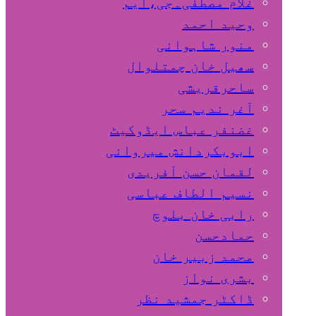
غلام مصطفٰی۔جی،ایم
وحید احمد
منور شاہوانی
سھیل خان چمتلوال
ساحرقریشی
آغر ندیم سحر
غضنفر عباس ایڈوکیٹ
ابوبکردانش میروانی
لقمان حسن آفریدی
نسیم الطاف عباسی
رابی خان بلوچ
حمادحسن
محمد زبیر خان
بشری نواز
ڈاکٹر جمشید نظر