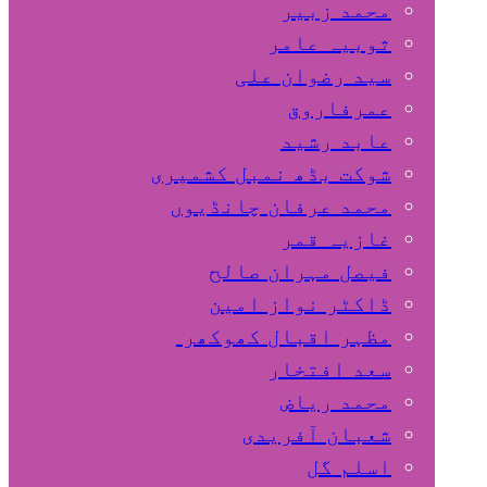
محمد زبیر
ثوبیہ عامر
سید رضوان علی
عمرفاروق
عابد رشید
شوکت بڈھ نمبل کشمیری
محمد عرفان چانڈیوں
غازیہ قمر
فیصل مہران صالح
ڈاکٹر نواز امین
مظہر اقبال کھوکھر
سعد افتخار
محمد ریاض
شعبان آفریدی
اسلم گل