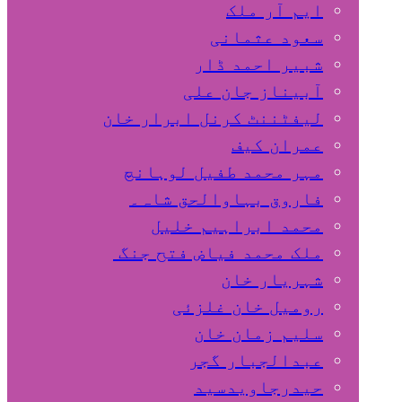
ایم آر ملک
سعود عثمانی
شبیر احمد ڈار
آبیناز جان علی
لیفٹننٹ کرنل ابرار خان
عمران کیف
مہر محمد طفیل لوہانچ
فاروق بہاوالحق شاہ۔
محمد ابراہیم خلیل
ملک محمد فیاض فتح جنگ
شہریار خان
رومیل خان غلزئی
سلیم زمان خان
عبدالجبار گجر
حیدرجاویدسید