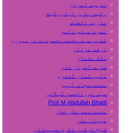
ناہید اعوان
ولید بابر ایڈووکیٹ
ماریہ الطاف
نصرت عباس داسو
حکیم سید محمد محمود سہارنپوری
ارشد غزالی
ملک عثمان
شاہد افراز خان
دلیپ کمار کھتری
محمد سجاد آہیر
سید نورالحسن گیلانی
Prof M Abdullah Bhatti
محمد سعد علی خان
مبینہ علی
شیخ توقیر اکرم حبیبانی