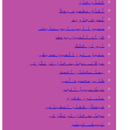
ثناء خان
آفاق مقصود بھلا
نُصرت جاوید
سمیرا ایم۔ ایس۔سایحہ
قراۃ العین یوسف
ابرار خٹک
منیزہ نورالعین صدیقی
مولانہ مجاہد خان ترنگزئی
ہما مختار احمد
طاہرمحمود آسی
مہک سہیل انجم
ماہ نور فخری
فیصلان شفاء اصفہانی
مجاہد خان ترنگزئی
نبیلہ تبسّم