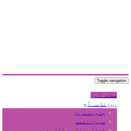
Toggle navigation
صفحہ اول
روزنامہ آج
جاویدعزیز
صبیح احمد
ڈاکٹر عنا یت اللہ فیضی