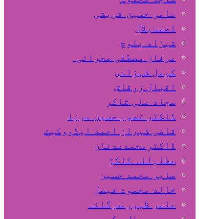
عامر حسین قریشی
اﺣﻤﺪﺑﻼل
شہزاد بلوچ
عرفان مصطفٰی صحرائی
کومل شہزادی
اقبال زرقاش
سجاد علی شاکر
ڈاکٹر تصور حسین مرزا
قاضی شیراز احمد ایڈووکیٹ
ڈاکٹرمحمدعدنان
عطاءللہ کاکڑ
صابر محمد حسین
خالد محمود فیصل
عامر ظہور سرگانہ
محمد جمال مگسی