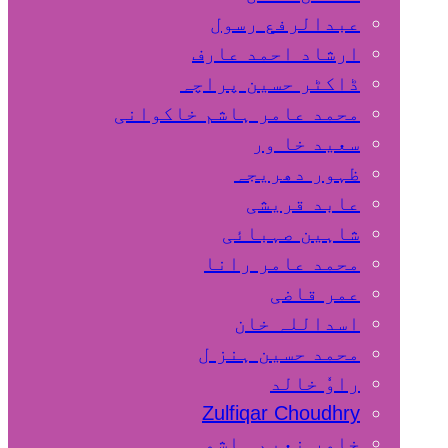
عبدالرفع رسول
ارشاد احمد عارف
ڈاکٹر حسین پراچہ
محمد عامر ہاشم خاکوانی
سعید خا ور
ظہور دھریجہ
عابد قریشی
شاہین صہبائی
محمد عامر رانا
عمر قاضی
اسداللہ خان
محمد حسین ہنز ل
راوٗ خالد
Zulfiqar Choudhry
خاور نعیم ہاشمی