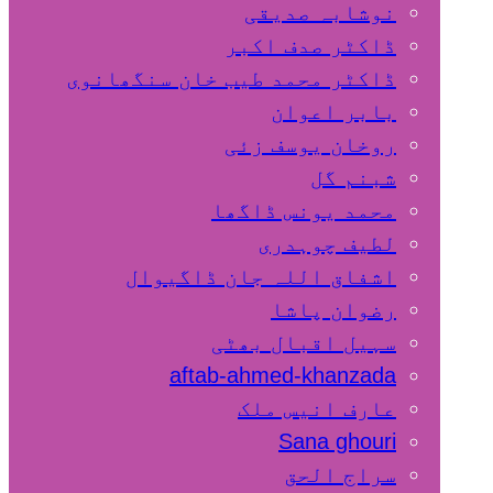
نوشابہ صدیقی
ڈاکٹر صدف اکبر
ڈاکٹر محمد طیب خان سنگھانوی
بابر اعوان
روخان یوسف زئی
شبنم گل
محمد یونس ڈاگھا
لطیف چوہدری
اشفاق اللہ جان ڈاگیوال
رضوان پاشا
سہیل اقبال بھٹی
aftab-ahmed-khanzada
عارف انیس ملک
Sana ghouri
سراج الحق