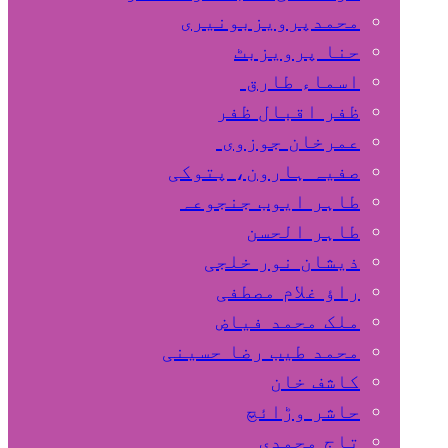
محمدپرویزبونیری
حنا پرویزبٹ
اسماء طارق
ظفر اقبال ظفر
عمرخان جوزوی
صفیہ ہارون، پتوکی
طاہر ایوب جنجوعہ
طاہر الحسن
ذیشان نور خلجی
راﺅ غلام مصطفی
ملک محمد فیاض
محمد طیب رضا حسینی
کاشف خان
حاشر وڑائچ
تاج محمدی