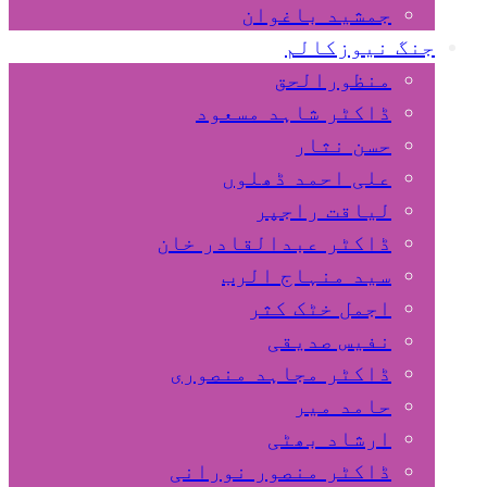
جمشید باغوان
جنگ نیوزکالم
منظورالحق
ڈاکٹر شاہد مسعود
حسن نثار
علی احمد ڈھلوں
لیاقت راجپر
ڈاکٹر عبدالقادر خان
سید منہاج الرب
اجمل خٹک کثر
نفیس صدیقی
ڈاکٹر مجاہد منصوری
حامد میر
ارشاد بھٹی
ڈاکٹر منصور نورانی