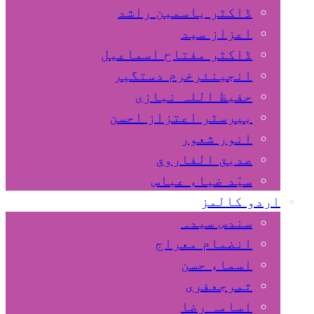
ڈاکٹر یاسمین راشد
اعزاز سید
ڈاکٹر مفتاح اسماعیل
انجینئرخرم دستگیر
حفیظ اللہ نیازی
بیرسٹر اعتزاز احسن
انور شعور
صدیق الفاروق
سیّد ضیاء عباس
اردو کالمز
سندس سیدہ
انضمام معراج
اسماء حسن
ثمرجعفری
اسامہ رضا