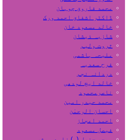
محمد فاروق چوہان
ڈاکٹر اشفاق احمد ورک
خالد مسعود خان
شازیہ ذیشان
ثروت ولیم
ملیحہ ہاشمی
فرح سعدیہ
دردانہ نجم
خالد ایچ لودھی
ناصرمحمود
محمد حیدر امین
احسان الرحمٰن
احمد اعجاز
فیصل مسعود
میجر جنرل (ر) زاہد مبشر