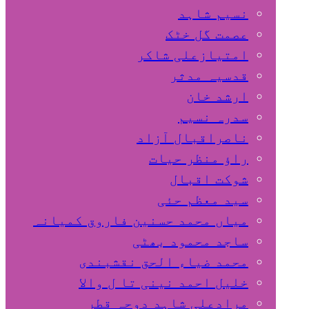
نسیم شاہد
عصمت گل خٹک
امتیازعلی شاکر
قدسیہ مدثر
ارشد خان
سدرہ نسیم
ناصراقبال آزاد
راؤ منظر حیات
شوکت اقبال
سید معظم حئی
میاں محمد حسنین فاروق کمیانہ
ساجد محمود بھٹی
محمد ضیاء الحق نقشبندی
خلیل احمد نینی تا ل والا
مرادعلی شاہد دوحہ قطر