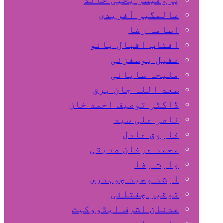
عالمگیر آفریدی
اسامہ رضا
آفتاب اقبال بانو
عقیل یوسفزئی
ملیحہ سایانی
سعد اللہ جان برق
ڈاکٹر توصیف احمد خان
ناصر علی سید
فاروق عادل
محمد عرفان صدیقی
وارث رضا
ارشد وحید چوہدری
توقیر چغتائی
عدنان اشرف ایڈووکیٹ