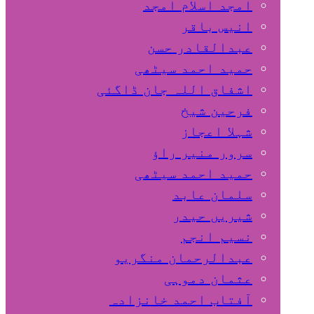
امجد اسلام امجد
انیس باقر
عبدالقادر حسن
حمید احمد سیٹھی
اشفاق اللہ جان ڈاگئی
فرحین شیخ
شہلا اعجاز
سرور منیر راؤ
حمید احمد سیٹھی
سلمان عابد
شیریں حیدر
نسیم انجم
عبدالرحمان منگریو
عثمان دموہی
آفتاب احمد خانزادہ