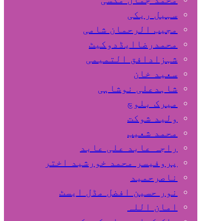
سہیل ريكی
مجیب الرحمان شامی
محمدرضاایڈدوکیٹ
شہزادافق التمیمی
سعید خان
شاہدعلی نوشاہی
میرک بلوچ
ولید شوکت
محمد شعیب
راجہ عابد علی عابد
پروفیسر محمد خورشید اختر
ناصرحمید
نور حسین افضل مڈل ایسٹ
امان اللہ