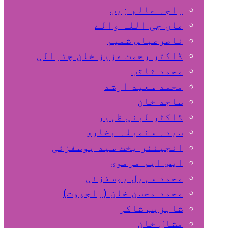
راجہ عالم زیب
ماں جی اللہ والے
ناصرعباس شمیم
ڈاکٹر رحمت عزیز خان چترالی
محمد ثاقب
محمد سعید ارشد
ساجد خان
ڈاکٹر لبنی ظہیر
سیدہ سنمبلہ بخاری
انجینئر بخت سید یوسفزئی
ایس ایم مرموی
محمد سہیل یوسفزئی
محمد محسن خان (راجپوت)
شاہزیب شاکر
مشال خان