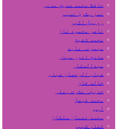
حافظ محمد صدیق مدنی
مسز بشریٰ نسیم
روہیل اکبر
ناصر محمود ناز
محمد شفیق
میمونہ عابد
صادق انور میاں
عبدالستار
ضیاء الرحمان ضیاء
خالد خان
خدیجہ عشرت بھلی
محمد فیصل
آیب
محمد نعمان سلطان
ثناء شبیر