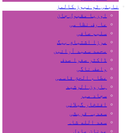
نایٹی ٹو نیوز کالمز
اوریا مقبول جان
عا رف نظا می
سلیم صافی
مرزا اشتیاق بیگ
محمد سعید آرائیں
ڈاکٹر صغرا صدف
واصف ناگی
عطا ء الحق قاسمی
ہارون الرشید
سجاد میر
افتخار گیلانی
سعدیہ قریشی
سعد الله شاہ
عدنان عادل