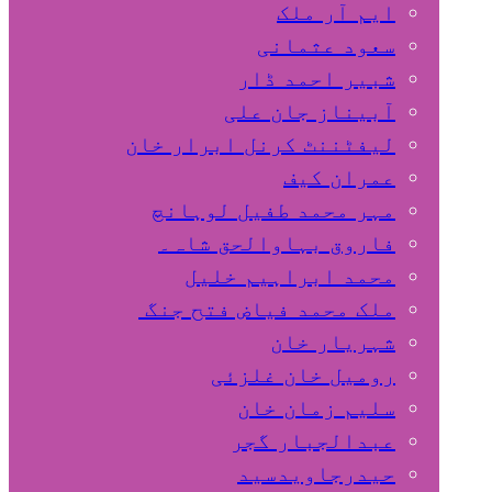
ایم آر ملک
سعود عثمانی
شبیر احمد ڈار
آبیناز جان علی
لیفٹننٹ کرنل ابرار خان
عمران کیف
مہر محمد طفیل لوہانچ
فاروق بہاوالحق شاہ۔
محمد ابراہیم خلیل
ملک محمد فیاض فتح جنگ
شہریار خان
رومیل خان غلزئی
سلیم زمان خان
عبدالجبار گجر
حیدرجاویدسید