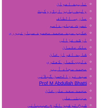
ناہید اعوان
ولید بابر ایڈووکیٹ
ماریہ الطاف
نصرت عباس داسو
حکیم سید محمد محمود سہارنپوری
ارشد غزالی
ملک عثمان
شاہد افراز خان
دلیپ کمار کھتری
محمد سجاد آہیر
سید نورالحسن گیلانی
Prof M Abdullah Bhatti
محمد سعد علی خان
مبینہ علی
شیخ توقیر اکرم حبیبانی