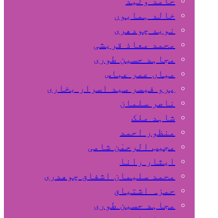
حامد ولید
خالد ہمایوں
نوید چودھری
محمد معاذ قریشی
مجاہد حسین طوری
میاں عمر عباس
پرو فیسر سید اسرار بخاری
ناصر سلمان
شاہد ملک
منظور احمد
مجیب الرحمٰن شامی
ایثار رانا
محمد سلیمان اشفاق چوهدری
حمزہ اشتیاق
مجاہد حسین طوری