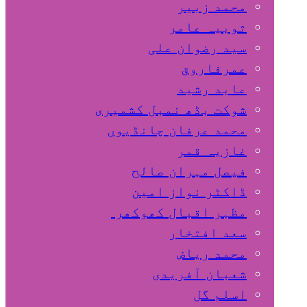
محمد زبیر
ثوبیہ عامر
سید رضوان علی
عمرفاروق
عابد رشید
شوکت بڈھ نمبل کشمیری
محمد عرفان چانڈیوں
غازیہ قمر
فیصل مہران صالح
ڈاکٹر نواز امین
مظہر اقبال کھوکھر
سعد افتخار
محمد ریاض
شعبان آفریدی
اسلم گل