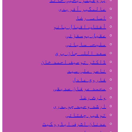
عالمگیر آفریدی
اسامہ رضا
آفتاب اقبال بانو
عقیل یوسفزئی
ملیحہ سایانی
سعد اللہ جان برق
ڈاکٹر توصیف احمد خان
ناصر علی سید
فاروق عادل
محمد عرفان صدیقی
وارث رضا
ارشد وحید چوہدری
توقیر چغتائی
عدنان اشرف ایڈووکیٹ