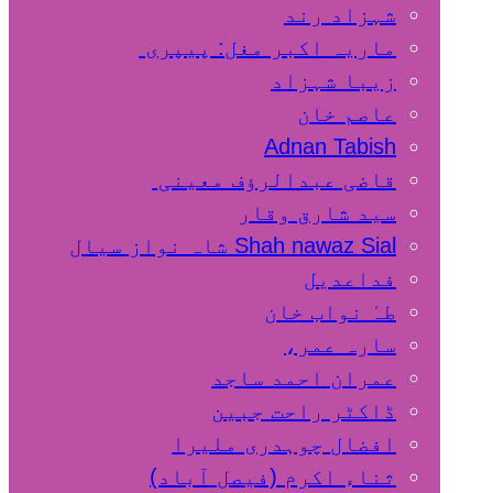
شہزاد رند
ماریہ اکبر مغل: پیپری
زیبا شہزاد
عاصم خان
Adnan Tabish
قاضی عبدالرؤف معینی
سید شارق وقار
Shah nawaz Sial شاہ نواز سیال
فداعدیل
طہٰ نواب خان
سارہ عمر،
عمران احمد ساجد
ڈاکٹر راحت جبین
افضال چوہدری ملیرا
ثناء اکرم (فیصل آباد)