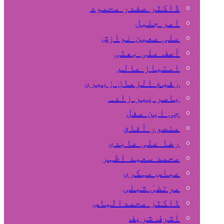
ڈاکٹر صفدر محمود
امر جلیل
علی معین نوازش
آصف علی بھٹی
امتیاز عالم
رفیع الزمان زبیری
یاسر پیر زادہ
جی این مغل
منصور آفاق
رضا علی عابدی
محمد سعید اظہر
عباس مہکری
مرتضیٰ شبلی
ڈاکٹر محمدالیاس
اشرف شریف