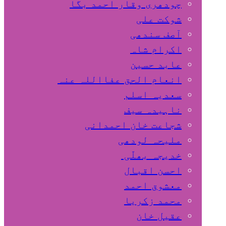
چودھری وقار احمد بگا
شوکت علی
آصف سندھی
اکرام شاہ
عابد حسین
انعام الحق عفااللہ عنہ
سعدیہ اسلم
ناہیدہ سیف
شجاعت خان احمدانی
ملیحہ لودھی
خدیجہ بھلّی
احسن اقبال
معشوق احمد
محمد زکریا
عقیل خان