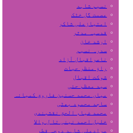
نسیم شاہد
عصمت گل خٹک
امتیازعلی شاکر
قدسیہ مدثر
ارشد خان
سدرہ نسیم
ناصراقبال آزاد
راؤ منظر حیات
شوکت اقبال
سید معظم حئی
میاں محمد حسنین فاروق کمیانہ
ساجد محمود بھٹی
محمد ضیاء الحق نقشبندی
خلیل احمد نینی تا ل والا
مرادعلی شاہد دوحہ قطر