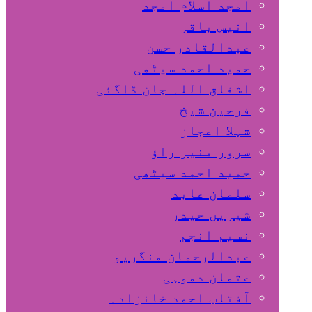
امجد اسلام امجد
انیس باقر
عبدالقادر حسن
حمید احمد سیٹھی
اشفاق اللہ جان ڈاگئی
فرحین شیخ
شہلا اعجاز
سرور منیر راؤ
حمید احمد سیٹھی
سلمان عابد
شیریں حیدر
نسیم انجم
عبدالرحمان منگریو
عثمان دموہی
آفتاب احمد خانزادہ