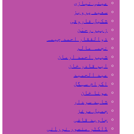
عینی نیازی
سعید پرویز
شکیل فاروقی
زبیر رحمٰن
ذوالفقار احمد چیمہ
نجمہ عالم
شبیر احمد ارمان
ایم قادر خان
عبد الحمید
اکرام سہگل
مونا خان
شاہد سردار
جمیل مرغز
جاوید قاضی
ڈاکٹر منصور نورانی