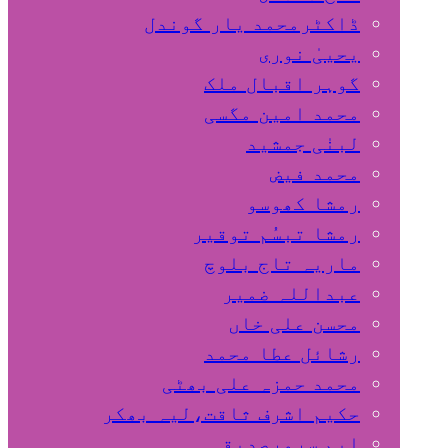
ڈاکٹرمحمد یار گوندل
گوہر اقبال ملک
محمد امین مگسی
لبنٰی جمشید
محمد فیض
رمشا کھوسو
رمشا تبسُم توقیر
ماریہ تاج بلوچ
عبداللہ ضمیر
محسن علی خاں
رشائل عطا محمد
محمد حمزہ علی بھٹی
حکیم اشرف ثاقت،لیہ بھکر
ایم سرورصدیقی