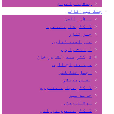
جمشید باغوان
جنگ نیوزکالم
منظورالحق
ڈاکٹر شاہد مسعود
حسن نثار
علی احمد ڈھلوں
لیاقت راجپر
ڈاکٹر عبدالقادر خان
سید منہاج الرب
اجمل خٹک کثر
نفیس صدیقی
ڈاکٹر مجاہد منصوری
حامد میر
ارشاد بھٹی
ڈاکٹر منصور نورانی