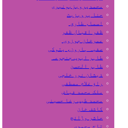
محمدپرویزبونیری
حنا پرویزبٹ
اسماء طارق
ظفر اقبال ظفر
عمرخان جوزوی
صفیہ ہارون، پتوکی
طاہر ایوب جنجوعہ
طاہر الحسن
ذیشان نور خلجی
راﺅ غلام مصطفی
ملک محمد فیاض
محمد طیب رضا حسینی
کاشف خان
حاشر وڑائچ
تاج محمدی