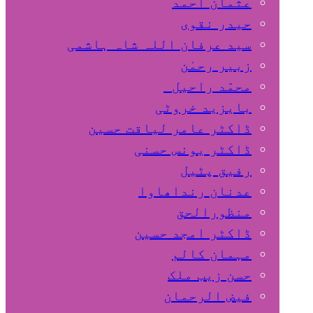
عثمان احمد
حیدر نقوی
سید عرفان اللہ شاہ ہاشمی
زبیر رحمٰن
محمّد راحیل
بایزید خروٹی
ڈاکٹر عامر لیاقت حسین
ڈاکٹر یونس حسنی
رفیق پٹیل
عدنان رنداھاوا
منظورالحق
ڈاکٹر امجد حسین
مہمان کالم
حسن زیب ملک
فیض الرحمان