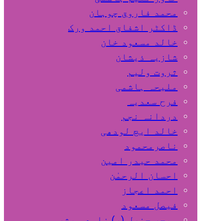
محمد فاروق چوہان
ڈاکٹر اشفاق احمد ورک
خالد مسعود خان
شازیہ ذیشان
ثروت ولیم
ملیحہ ہاشمی
فرح سعدیہ
دردانہ نجم
خالد ایچ لودھی
ناصرمحمود
محمد حیدر امین
احسان الرحمٰن
احمد اعجاز
فیصل مسعود
میجر جنرل (ر) زاہد مبشر