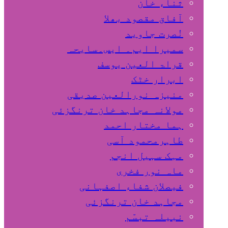
ثناء خان
آفاق مقصود بھلا
نُصرت جاوید
سمیرا ایم۔ ایس۔سایحہ
قراۃ العین یوسف
ابرار خٹک
منیزہ نورالعین صدیقی
مولانہ مجاہد خان ترنگزئی
ہما مختار احمد
طاہرمحمود آسی
مہک سہیل انجم
ماہ نور فخری
فیصلان شفاء اصفہانی
مجاہد خان ترنگزئی
نبیلہ تبسّم