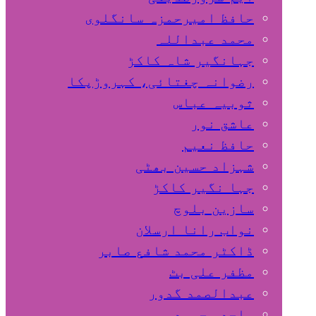
حافظ امیرحمزہ سانگلوی
محمد عبداللہ
جہانگیر شاہ کاکڑ
رضوانہ چغتائی، کہروڑپکا
ثوبیہ عباس
عاشق نور
حافظ نعیم
شہزاد حسین بھٹی
جہا نگیر کاکڑ
سازین بلوچ
نواب رانا ارسلان
ڈاکٹر محمد شافع صابر
مظفر علی بٹ
عبدالصمد گدور
ساجد محمود