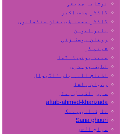
نوشابہ صدیقی
ڈاکٹر صدف اکبر
ڈاکٹر محمد طیب خان سنگھانوی
بابر اعوان
روخان یوسف زئی
شبنم گل
محمد یونس ڈاگھا
لطیف چوہدری
اشفاق اللہ جان ڈاگیوال
رضوان پاشا
سہیل اقبال بھٹی
aftab-ahmed-khanzada
عارف انیس ملک
Sana ghouri
سراج الحق