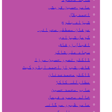
عامر حسین قریشی
اﺣﻤﺪﺑﻼل
شہزاد بلوچ
عرفان مصطفٰی صحرائی
کومل شہزادی
اقبال زرقاش
سجاد علی شاکر
ڈاکٹر تصور حسین مرزا
قاضی شیراز احمد ایڈووکیٹ
ڈاکٹرمحمدعدنان
عطاءللہ کاکڑ
صابر محمد حسین
خالد محمود فیصل
عامر ظہور سرگانہ
محمد جمال مگسی