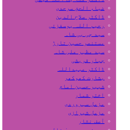
ضیاء الحق سرحدی
ڈاکٹر صلاح الدین
رحیم اللہ یوسفزئی
سید جی بی شاہ
مستنصر حسین تارڑ
سید مظہر علی شاہ
جبار قریشی
ڈاکٹر عبیداللہ
بشارت کھوکھر
شبیر حسین امام
اختر شمار
مزمل سہروردی
مزمل شیرازی
آصف نثار
پروفیسر یحییٰ خالد