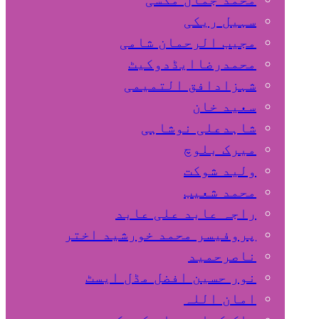
سہیل ريكی
مجیب الرحمان شامی
محمدرضاایڈدوکیٹ
شہزادافق التمیمی
سعید خان
شاہدعلی نوشاہی
میرک بلوچ
ولید شوکت
محمد شعیب
راجہ عابد علی عابد
پروفیسر محمد خورشید اختر
ناصرحمید
نور حسین افضل مڈل ایسٹ
امان اللہ