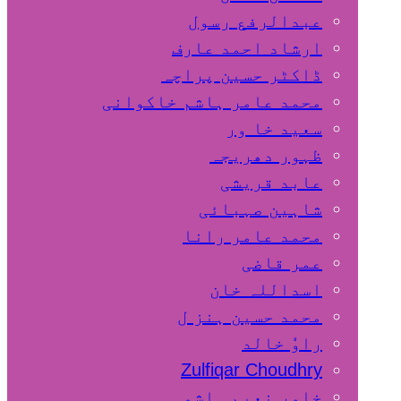
عبدالرفع رسول
ارشاد احمد عارف
ڈاکٹر حسین پراچہ
محمد عامر ہاشم خاکوانی
سعید خا ور
ظہور دھریجہ
عابد قریشی
شاہین صہبائی
محمد عامر رانا
عمر قاضی
اسداللہ خان
محمد حسین ہنز ل
راوٗ خالد
Zulfiqar Choudhry
خاور نعیم ہاشمی