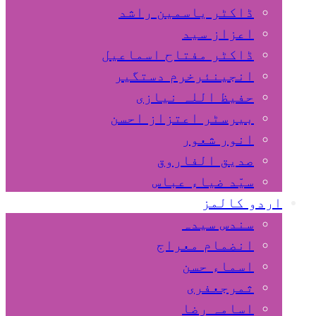
ڈاکٹر یاسمین راشد
اعزاز سید
ڈاکٹر مفتاح اسماعیل
انجینئرخرم دستگیر
حفیظ اللہ نیازی
بیرسٹر اعتزاز احسن
انور شعور
صدیق الفاروق
سیّد ضیاء عباس
اردو کالمز
سندس سیدہ
انضمام معراج
اسماء حسن
ثمرجعفری
اسامہ رضا