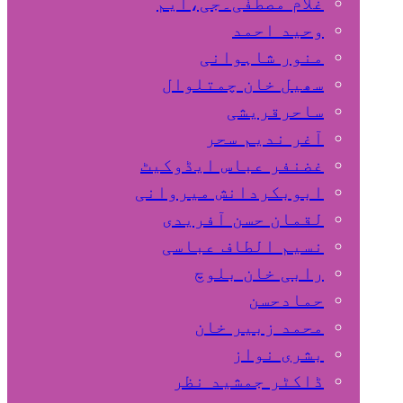
غلام مصطفٰی۔جی،ایم
وحید احمد
منور شاہوانی
سھیل خان چمتلوال
ساحرقریشی
آغر ندیم سحر
غضنفر عباس ایڈوکیٹ
ابوبکردانش میروانی
لقمان حسن آفریدی
نسیم الطاف عباسی
رابی خان بلوچ
حمادحسن
محمد زبیر خان
بشری نواز
ڈاکٹر جمشید نظر