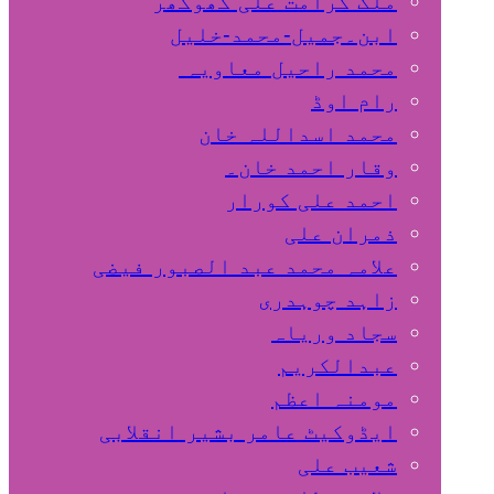
ملک کرامت علی کھوکھر
ابن۔جمیل-محمد-خلیل
محمد راحیل معاویہ
رام اوڈ
محمد اسداللہ خان
وقار احمد خان۔
احمد علی کورار
ذمران علی
علامہ محمد عبد الصبور فیضی
زاہد چوہدری
سجاد وریاہ
عبدالکریم
مومنہ اعظم
ایڈوکیٹ عامر بشیر انقلابی
شعیب علی