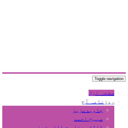
Toggle navigation
صفحہ اول
روزنامہ آج
جاویدعزیز
صبیح احمد
ڈاکٹر عنا یت اللہ فیضی