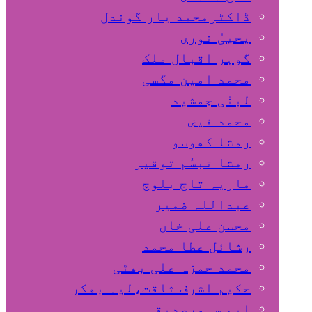
ڈاکٹرمحمد یار گوندل
گوہر اقبال ملک
محمد امین مگسی
لبنٰی جمشید
محمد فیض
رمشا کھوسو
رمشا تبسُم توقیر
ماریہ تاج بلوچ
عبداللہ ضمیر
محسن علی خاں
رشائل عطا محمد
محمد حمزہ علی بھٹی
حکیم اشرف ثاقت،لیہ بھکر
ایم سرورصدیقی