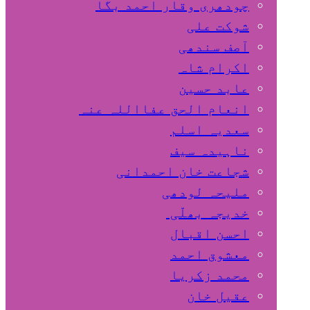
چودھری وقار احمد بگا
شوکت علی
آصف سندھی
اکرام شاہ
عابد حسین
انعام الحق عفااللہ عنہ
سعدیہ اسلم
ناہیدہ سیف
شجاعت خان احمدانی
ملیحہ لودھی
خدیجہ بھلّی
احسن اقبال
معشوق احمد
محمد زکریا
عقیل خان