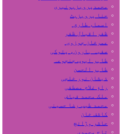
محمدپرویزبونیری
حنا پرویزبٹ
اسماء طارق
ظفر اقبال ظفر
عمرخان جوزوی
صفیہ ہارون، پتوکی
طاہر ایوب جنجوعہ
طاہر الحسن
ذیشان نور خلجی
راﺅ غلام مصطفی
ملک محمد فیاض
محمد طیب رضا حسینی
کاشف خان
حاشر وڑائچ
تاج محمدی