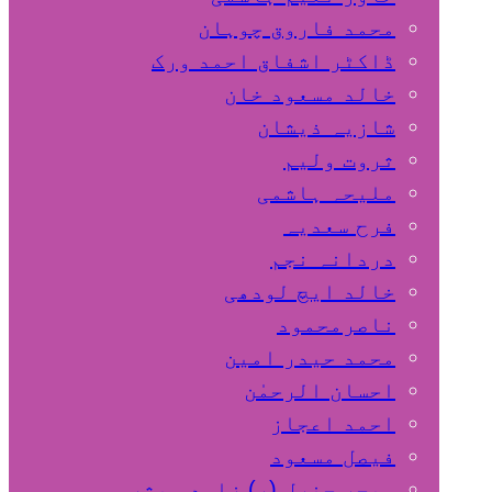
محمد فاروق چوہان
ڈاکٹر اشفاق احمد ورک
خالد مسعود خان
شازیہ ذیشان
ثروت ولیم
ملیحہ ہاشمی
فرح سعدیہ
دردانہ نجم
خالد ایچ لودھی
ناصرمحمود
محمد حیدر امین
احسان الرحمٰن
احمد اعجاز
فیصل مسعود
میجر جنرل (ر) زاہد مبشر