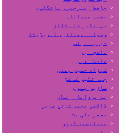
حافظ امیرحمزہ سانگلوی
محمد عبداللہ
جہانگیر شاہ کاکڑ
رضوانہ چغتائی، کہروڑپکا
ثوبیہ عباس
عاشق نور
حافظ نعیم
شہزاد حسین بھٹی
جہا نگیر کاکڑ
سازین بلوچ
نواب رانا ارسلان
ڈاکٹر محمد شافع صابر
مظفر علی بٹ
عبدالصمد گدور
ساجد محمود