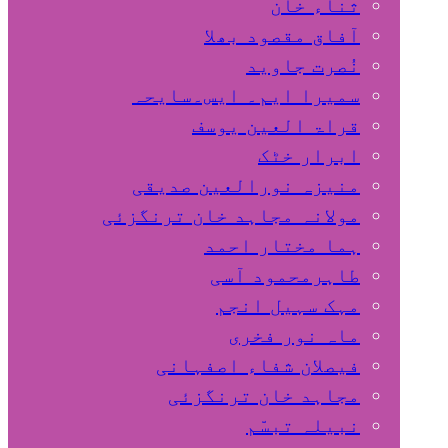
ثناء خان
آفاق مقصود بھلا
نُصرت جاوید
سمیرا ایم۔ ایس۔سایحہ
قراۃ العین یوسف
ابرار خٹک
منیزہ نورالعین صدیقی
مولانہ مجاہد خان ترنگزئی
ہما مختار احمد
طاہرمحمود آسی
مہک سہیل انجم
ماہ نور فخری
فیصلان شفاء اصفہانی
مجاہد خان ترنگزئی
نبیلہ تبسّم