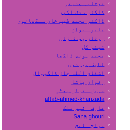
نوشابہ صدیقی
ڈاکٹر صدف اکبر
ڈاکٹر محمد طیب خان سنگھانوی
بابر اعوان
روخان یوسف زئی
شبنم گل
محمد یونس ڈاگھا
لطیف چوہدری
اشفاق اللہ جان ڈاگیوال
رضوان پاشا
سہیل اقبال بھٹی
aftab-ahmed-khanzada
عارف انیس ملک
Sana ghouri
سراج الحق