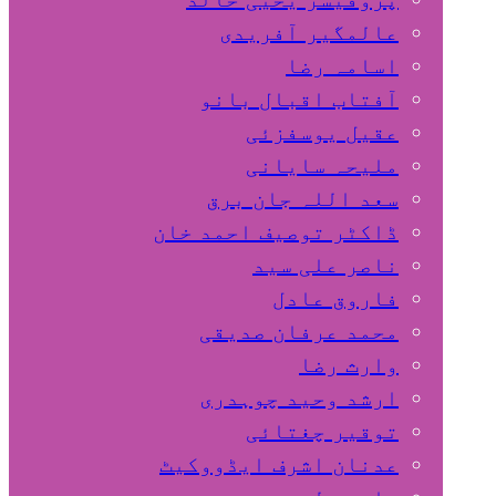
عالمگیر آفریدی
اسامہ رضا
آفتاب اقبال بانو
عقیل یوسفزئی
ملیحہ سایانی
سعد اللہ جان برق
ڈاکٹر توصیف احمد خان
ناصر علی سید
فاروق عادل
محمد عرفان صدیقی
وارث رضا
ارشد وحید چوہدری
توقیر چغتائی
عدنان اشرف ایڈووکیٹ