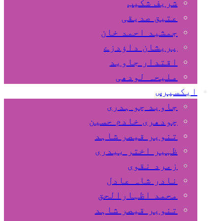
شریف شکیب
عتیق صدیقی
جمشید احمد خان
پریشان داﺅدزے
اقتدار جاوید
ملیحہ لودھی
ایکسپرس
جاوید چو ہدری
چودھری خادم حسین
تنویر قیصر شاہد
ظہیر اختر بیدری
زمرد نقوی
نادر شاہ عادل
محمد اظہارالحق
تنویر قیصر شاہد