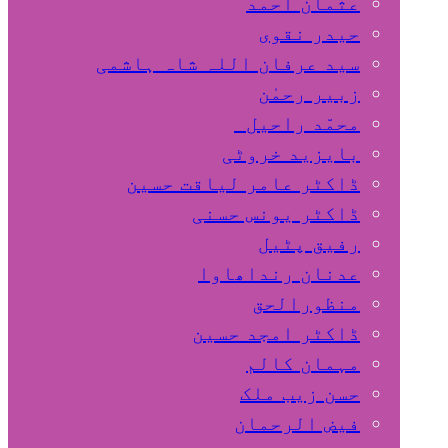
عثمان احمد
حیدر نقوی
سید عرفان اللہ شاہ ہاشمی
زبیر رحمٰن
محمّد راحیل
بایزید خروٹی
ڈاکٹر عامر لیاقت حسین
ڈاکٹر یونس حسنی
رفیق پٹیل
عدنان رنداھاوا
منظورالحق
ڈاکٹر امجد حسین
مہمان کالم
حسن زیب ملک
فیض الرحمان