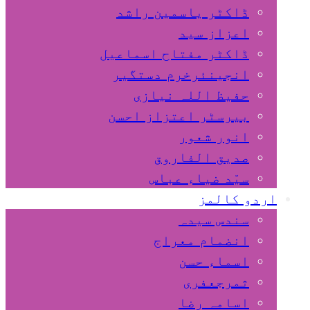
ڈاکٹر یاسمین راشد
اعزاز سید
ڈاکٹر مفتاح اسماعیل
انجینئرخرم دستگیر
حفیظ اللہ نیازی
بیرسٹر اعتزاز احسن
انور شعور
صدیق الفاروق
سیّد ضیاء عباس
اردو کالمز
سندس سیدہ
انضمام معراج
اسماء حسن
ثمرجعفری
اسامہ رضا