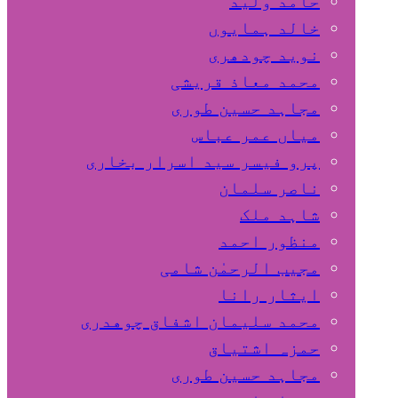
حامد ولید
خالد ہمایوں
نوید چودھری
محمد معاذ قریشی
مجاہد حسین طوری
میاں عمر عباس
پرو فیسر سید اسرار بخاری
ناصر سلمان
شاہد ملک
منظور احمد
مجیب الرحمٰن شامی
ایثار رانا
محمد سلیمان اشفاق چوهدری
حمزہ اشتیاق
مجاہد حسین طوری