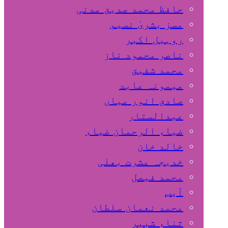
حافظ محمد صدیق مدنی
مسز بشریٰ نسیم
روہیل اکبر
ناصر محمود ناز
محمد شفیق
میمونہ عابد
صادق انور میاں
عبدالستار
ضیاء الرحمان ضیاء
خالد خان
خدیجہ عشرت بھلی
محمد فیصل
آیب
محمد نعمان سلطان
ثناء شبیر