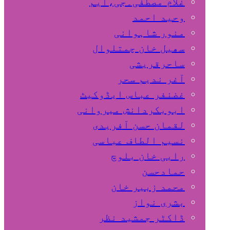
غلام مصطفٰی۔جی،ایم
وحید احمد
منور شاہوانی
سھیل خان چمتلوال
ساحرقریشی
آغر ندیم سحر
غضنفر عباس ایڈوکیٹ
ابوبکردانش میروانی
لقمان حسن آفریدی
نسیم الطاف عباسی
رابی خان بلوچ
حمادحسن
محمد زبیر خان
بشری نواز
ڈاکٹر جمشید نظر