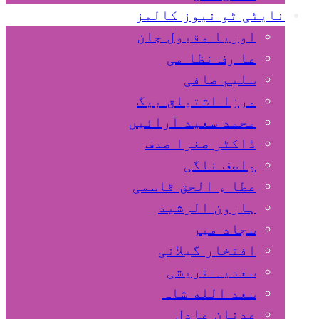
نایٹی ٹو نیوز کالمز
اوریا مقبول جان
عا رف نظا می
سلیم صافی
مرزا اشتیاق بیگ
محمد سعید آرائیں
ڈاکٹر صغرا صدف
واصف ناگی
عطا ء الحق قاسمی
ہارون الرشید
سجاد میر
افتخار گیلانی
سعدیہ قریشی
سعد الله شاہ
عدنان عادل