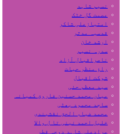
نسیم شاہد
عصمت گل خٹک
امتیازعلی شاکر
قدسیہ مدثر
ارشد خان
سدرہ نسیم
ناصراقبال آزاد
راؤ منظر حیات
شوکت اقبال
سید معظم حئی
میاں محمد حسنین فاروق کمیانہ
ساجد محمود بھٹی
محمد ضیاء الحق نقشبندی
خلیل احمد نینی تا ل والا
مرادعلی شاہد دوحہ قطر