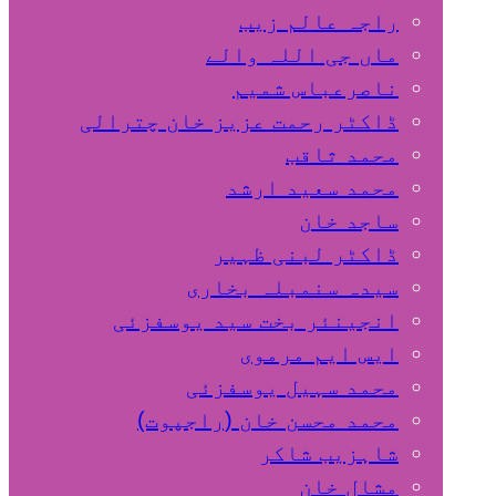
راجہ عالم زیب
ماں جی اللہ والے
ناصرعباس شمیم
ڈاکٹر رحمت عزیز خان چترالی
محمد ثاقب
محمد سعید ارشد
ساجد خان
ڈاکٹر لبنی ظہیر
سیدہ سنمبلہ بخاری
انجینئر بخت سید یوسفزئی
ایس ایم مرموی
محمد سہیل یوسفزئی
محمد محسن خان (راجپوت)
شاہزیب شاکر
مشال خان