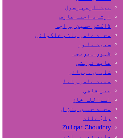
عبدالرفع رسول
ارشاد احمد عارف
ڈاکٹر حسین پراچہ
محمد عامر ہاشم خاکوانی
سعید خا ور
ظہور دھریجہ
عابد قریشی
شاہین صہبائی
محمد عامر رانا
عمر قاضی
اسداللہ خان
محمد حسین ہنز ل
راوٗ خالد
Zulfiqar Choudhry
خاور نعیم ہاشمی