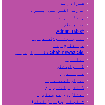
شہزاد رند
ماریہ اکبر مغل: پیپری
زیبا شہزاد
عاصم خان
Adnan Tabish
قاضی عبدالرؤف معینی
سید شارق وقار
Shah nawaz Sial شاہ نواز سیال
فداعدیل
طہٰ نواب خان
سارہ عمر،
عمران احمد ساجد
ڈاکٹر راحت جبین
افضال چوہدری ملیرا
ثناء اکرم (فیصل آباد)