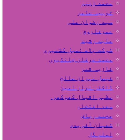
محمد زبیر
ثوبیہ عامر
سید رضوان علی
عمرفاروق
عابد رشید
شوکت بڈھ نمبل کشمیری
محمد عرفان چانڈیوں
غازیہ قمر
فیصل مہران صالح
ڈاکٹر نواز امین
مظہر اقبال کھوکھر
سعد افتخار
محمد ریاض
شعبان آفریدی
اسلم گل