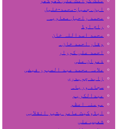
ملک کرامت علی کھوکھر
ابن۔جمیل-محمد-خلیل
محمد راحیل معاویہ
رام اوڈ
محمد اسداللہ خان
وقار احمد خان۔
احمد علی کورار
ذمران علی
علامہ محمد عبد الصبور فیضی
زاہد چوہدری
سجاد وریاہ
عبدالکریم
مومنہ اعظم
ایڈوکیٹ عامر بشیر انقلابی
شعیب علی