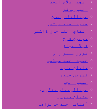
امجد اسلام امجد
انیس باقر
عبدالقادر حسن
حمید احمد سیٹھی
اشفاق اللہ جان ڈاگئی
فرحین شیخ
شہلا اعجاز
سرور منیر راؤ
حمید احمد سیٹھی
سلمان عابد
شیریں حیدر
نسیم انجم
عبدالرحمان منگریو
عثمان دموہی
آفتاب احمد خانزادہ