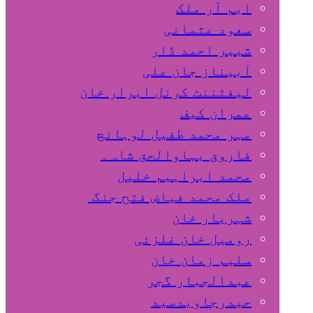
ایم آر ملک
سعود عثمانی
شبیر احمد ڈار
آبیناز جان علی
لیفٹننٹ کرنل ابرار خان
عمران کیف
مہر محمد طفیل لوہانچ
فاروق بہاوالحق شاہ۔
محمد ابراہیم خلیل
ملک محمد فیاض فتح جنگ
شہریار خان
رومیل خان غلزئی
سلیم زمان خان
عبدالجبار گجر
حیدرجاویدسید