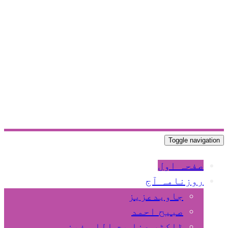
Toggle navigation
صفحہ اول
روزنامہ آج
جاویدعزیز
صبیح احمد
ڈاکٹر عنا یت اللہ فیضی