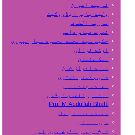
ناہید اعوان
ولید بابر ایڈووکیٹ
ماریہ الطاف
نصرت عباس داسو
حکیم سید محمد محمود سہارنپوری
ارشد غزالی
ملک عثمان
شاہد افراز خان
دلیپ کمار کھتری
محمد سجاد آہیر
سید نورالحسن گیلانی
Prof M Abdullah Bhatti
محمد سعد علی خان
مبینہ علی
شیخ توقیر اکرم حبیبانی