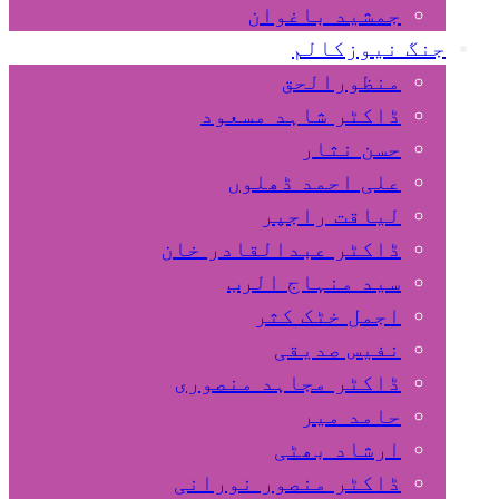
جمشید باغوان
جنگ نیوزکالم
منظورالحق
ڈاکٹر شاہد مسعود
حسن نثار
علی احمد ڈھلوں
لیاقت راجپر
ڈاکٹر عبدالقادر خان
سید منہاج الرب
اجمل خٹک کثر
نفیس صدیقی
ڈاکٹر مجاہد منصوری
حامد میر
ارشاد بھٹی
ڈاکٹر منصور نورانی