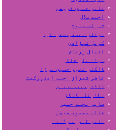
عامر حسین قریشی
اﺣﻤﺪﺑﻼل
شہزاد بلوچ
عرفان مصطفٰی صحرائی
کومل شہزادی
اقبال زرقاش
سجاد علی شاکر
ڈاکٹر تصور حسین مرزا
قاضی شیراز احمد ایڈووکیٹ
ڈاکٹرمحمدعدنان
عطاءللہ کاکڑ
صابر محمد حسین
خالد محمود فیصل
عامر ظہور سرگانہ
محمد جمال مگسی