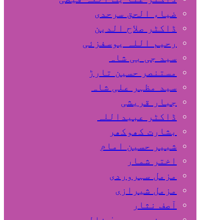
ضیاء الحق سرحدی
ڈاکٹر صلاح الدین
رحیم اللہ یوسفزئی
سید جی بی شاہ
مستنصر حسین تارڑ
سید مظہر علی شاہ
جبار قریشی
ڈاکٹر عبیداللہ
بشارت کھوکھر
شبیر حسین امام
اختر شمار
مزمل سہروردی
مزمل شیرازی
آصف نثار
پروفیسر یحییٰ خالد