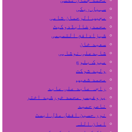
سہیل ريكی
مجیب الرحمان شامی
محمدرضاایڈدوکیٹ
شہزادافق التمیمی
سعید خان
شاہدعلی نوشاہی
میرک بلوچ
ولید شوکت
محمد شعیب
راجہ عابد علی عابد
پروفیسر محمد خورشید اختر
ناصرحمید
نور حسین افضل مڈل ایسٹ
امان اللہ