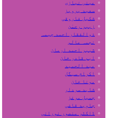
عینی نیازی
سعید پرویز
شکیل فاروقی
زبیر رحمٰن
ذوالفقار احمد چیمہ
نجمہ عالم
شبیر احمد ارمان
ایم قادر خان
عبد الحمید
اکرام سہگل
مونا خان
شاہد سردار
جمیل مرغز
جاوید قاضی
ڈاکٹر منصور نورانی