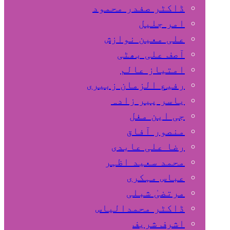
ڈاکٹر صفدر محمود
امر جلیل
علی معین نوازش
آصف علی بھٹی
امتیاز عالم
رفیع الزمان زبیری
یاسر پیر زادہ
جی این مغل
منصور آفاق
رضا علی عابدی
محمد سعید اظہر
عباس مہکری
مرتضیٰ شبلی
ڈاکٹر محمدالیاس
اشرف شریف