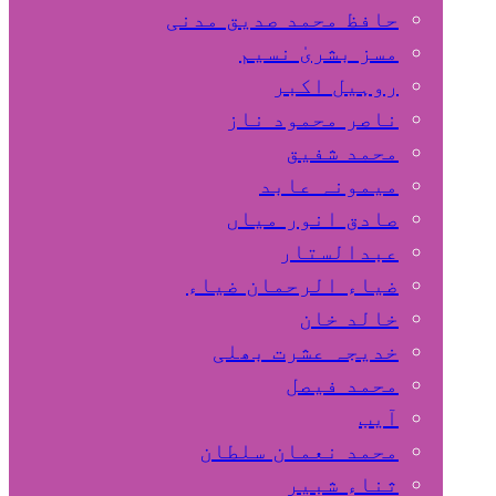
حافظ محمد صدیق مدنی
مسز بشریٰ نسیم
روہیل اکبر
ناصر محمود ناز
محمد شفیق
میمونہ عابد
صادق انور میاں
عبدالستار
ضیاء الرحمان ضیاء
خالد خان
خدیجہ عشرت بھلی
محمد فیصل
آیب
محمد نعمان سلطان
ثناء شبیر