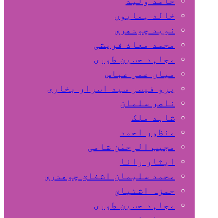
حامد ولید
خالد ہمایوں
نوید چودھری
محمد معاذ قریشی
مجاہد حسین طوری
میاں عمر عباس
پرو فیسر سید اسرار بخاری
ناصر سلمان
شاہد ملک
منظور احمد
مجیب الرحمٰن شامی
ایثار رانا
محمد سلیمان اشفاق چوهدری
حمزہ اشتیاق
مجاہد حسین طوری