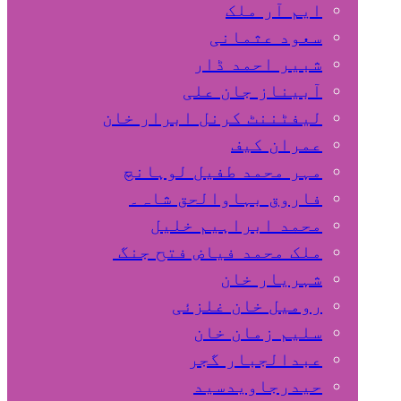
ایم آر ملک
سعود عثمانی
شبیر احمد ڈار
آبیناز جان علی
لیفٹننٹ کرنل ابرار خان
عمران کیف
مہر محمد طفیل لوہانچ
فاروق بہاوالحق شاہ۔
محمد ابراہیم خلیل
ملک محمد فیاض فتح جنگ
شہریار خان
رومیل خان غلزئی
سلیم زمان خان
عبدالجبار گجر
حیدرجاویدسید