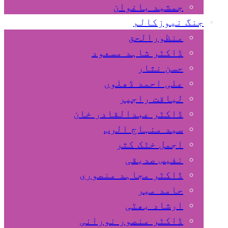
جمشید باغوان
جنگ نیوزکالم
منظورالحق
ڈاکٹر شاہد مسعود
حسن نثار
علی احمد ڈھلوں
لیاقت راجپر
ڈاکٹر عبدالقادر خان
سید منہاج الرب
اجمل خٹک کثر
نفیس صدیقی
ڈاکٹر مجاہد منصوری
حامد میر
ارشاد بھٹی
ڈاکٹر منصور نورانی