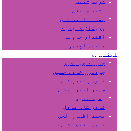
شریف شکیب
عتیق صدیقی
جمشید احمد خان
پریشان داﺅدزے
اقتدار جاوید
ملیحہ لودھی
ایکسپرس
جاوید چو ہدری
چودھری خادم حسین
تنویر قیصر شاہد
ظہیر اختر بیدری
زمرد نقوی
نادر شاہ عادل
محمد اظہارالحق
تنویر قیصر شاہد