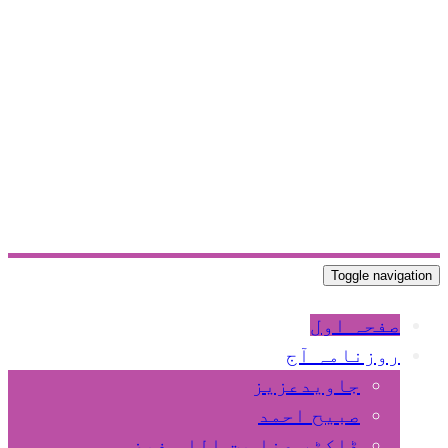
Toggle navigation
صفحہ اول
روزنامہ آج
جاویدعزیز
صبیح احمد
ڈاکٹر عنا یت اللہ فیضی