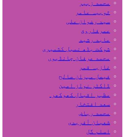
محمد زبیر
ثوبیہ عامر
سید رضوان علی
عمرفاروق
عابد رشید
شوکت بڈھ نمبل کشمیری
محمد عرفان چانڈیوں
غازیہ قمر
فیصل مہران صالح
ڈاکٹر نواز امین
مظہر اقبال کھوکھر
سعد افتخار
محمد ریاض
شعبان آفریدی
اسلم گل