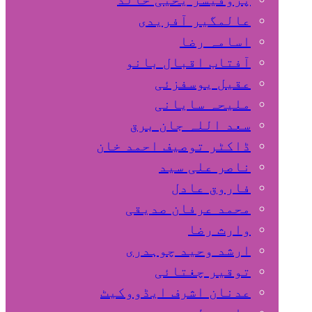
عالمگیر آفریدی
اسامہ رضا
آفتاب اقبال بانو
عقیل یوسفزئی
ملیحہ سایانی
سعد اللہ جان برق
ڈاکٹر توصیف احمد خان
ناصر علی سید
فاروق عادل
محمد عرفان صدیقی
وارث رضا
ارشد وحید چوہدری
توقیر چغتائی
عدنان اشرف ایڈووکیٹ