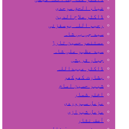
ضیاء الحق سرحدی
ڈاکٹر صلاح الدین
رحیم اللہ یوسفزئی
سید جی بی شاہ
مستنصر حسین تارڑ
سید مظہر علی شاہ
جبار قریشی
ڈاکٹر عبیداللہ
بشارت کھوکھر
شبیر حسین امام
اختر شمار
مزمل سہروردی
مزمل شیرازی
آصف نثار
پروفیسر یحییٰ خالد