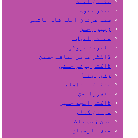
عثمان احمد
حیدر نقوی
سید عرفان اللہ شاہ ہاشمی
زبیر رحمٰن
محمّد راحیل
بایزید خروٹی
ڈاکٹر عامر لیاقت حسین
ڈاکٹر یونس حسنی
رفیق پٹیل
عدنان رنداھاوا
منظورالحق
ڈاکٹر امجد حسین
مہمان کالم
حسن زیب ملک
فیض الرحمان