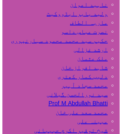
ناہید اعوان
ولید بابر ایڈووکیٹ
ماریہ الطاف
نصرت عباس داسو
حکیم سید محمد محمود سہارنپوری
ارشد غزالی
ملک عثمان
شاہد افراز خان
دلیپ کمار کھتری
محمد سجاد آہیر
سید نورالحسن گیلانی
Prof M Abdullah Bhatti
محمد سعد علی خان
مبینہ علی
شیخ توقیر اکرم حبیبانی