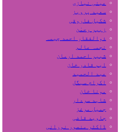
عینی نیازی
سعید پرویز
شکیل فاروقی
زبیر رحمٰن
ذوالفقار احمد چیمہ
نجمہ عالم
شبیر احمد ارمان
ایم قادر خان
عبد الحمید
اکرام سہگل
مونا خان
شاہد سردار
جمیل مرغز
جاوید قاضی
ڈاکٹر منصور نورانی