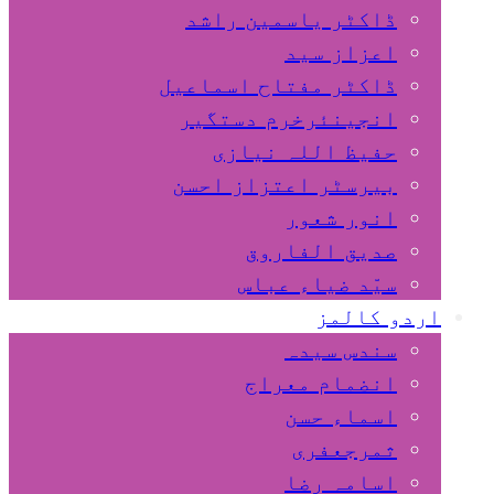
ڈاکٹر یاسمین راشد
اعزاز سید
ڈاکٹر مفتاح اسماعیل
انجینئرخرم دستگیر
حفیظ اللہ نیازی
بیرسٹر اعتزاز احسن
انور شعور
صدیق الفاروق
سیّد ضیاء عباس
اردو کالمز
سندس سیدہ
انضمام معراج
اسماء حسن
ثمرجعفری
اسامہ رضا