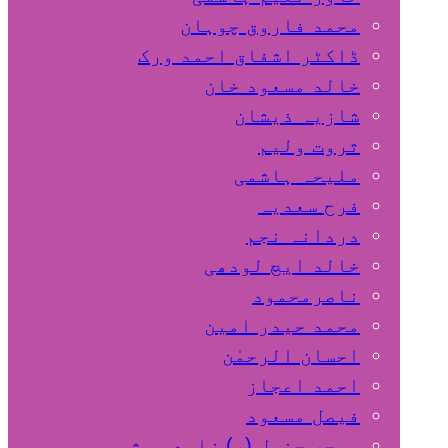
محمد فاروق چوہان
ڈاکٹر اشفاق احمد ورک
خالد مسعود خان
شازیہ ذیشان
ثروت ولیم
ملیحہ ہاشمی
فرح سعدیہ
دردانہ نجم
خالد ایچ لودھی
ناصرمحمود
محمد حیدر امین
احسان الرحمٰن
احمد اعجاز
فیصل مسعود
میجر جنرل (ر) زاہد مبشر