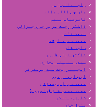
راجہ عالم زیب
ماں جی اللہ والے
ناصرعباس شمیم
ڈاکٹر رحمت عزیز خان چترالی
محمد ثاقب
محمد سعید ارشد
ساجد خان
ڈاکٹر لبنی ظہیر
سیدہ سنمبلہ بخاری
انجینئر بخت سید یوسفزئی
ایس ایم مرموی
محمد سہیل یوسفزئی
محمد محسن خان (راجپوت)
شاہزیب شاکر
مشال خان