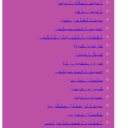
امجد اسلام امجد
انیس باقر
عبدالقادر حسن
حمید احمد سیٹھی
اشفاق اللہ جان ڈاگئی
فرحین شیخ
شہلا اعجاز
سرور منیر راؤ
حمید احمد سیٹھی
سلمان عابد
شیریں حیدر
نسیم انجم
عبدالرحمان منگریو
عثمان دموہی
آفتاب احمد خانزادہ