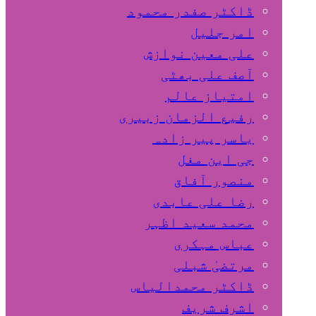
ڈاکٹر صفدر محمود
امر جلیل
علی معین نوازش
آصف علی بھٹی
امتیاز عالم
رفیع الزمان زبیری
یاسر پیر زادہ
جی این مغل
منصور آفاق
رضا علی عابدی
محمد سعید اظہر
عباس مہکری
مرتضیٰ شبلی
ڈاکٹر محمدالیاس
اشرف شریف