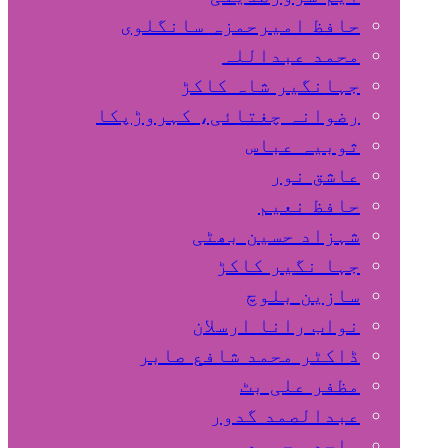
حافظ امیرحمزہ سانگلوی
محمد عبداللہ
جہانگیر شاہ کاکڑ
رضوانہ چغتائی، کہروڑپکا
ثوبیہ عباس
عاشق نور
حافظ نعیم
شہزاد حسین بھٹی
جہا نگیر کاکڑ
سازین بلوچ
نواب رانا ارسلان
ڈاکٹر محمد شافع صابر
مظفر علی بٹ
عبدالصمد گدور
ساجد محمود