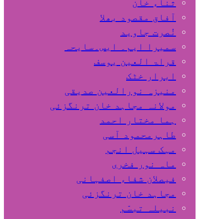
ثناء خان
آفاق مقصود بھلا
نُصرت جاوید
سمیرا ایم۔ ایس۔سایحہ
قراۃ العین یوسف
ابرار خٹک
منیزہ نورالعین صدیقی
مولانہ مجاہد خان ترنگزئی
ہما مختار احمد
طاہرمحمود آسی
مہک سہیل انجم
ماہ نور فخری
فیصلان شفاء اصفہانی
مجاہد خان ترنگزئی
نبیلہ تبسّم