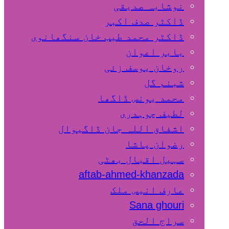
نوشابہ صدیقی
ڈاکٹر صدف اکبر
ڈاکٹر محمد طیب خان سنگھانوی
بابر اعوان
روخان یوسف زئی
شبنم گل
محمد یونس ڈاگھا
لطیف چوہدری
اشفاق اللہ جان ڈاگیوال
رضوان پاشا
سہیل اقبال بھٹی
aftab-ahmed-khanzada
عارف انیس ملک
Sana ghouri
سراج الحق