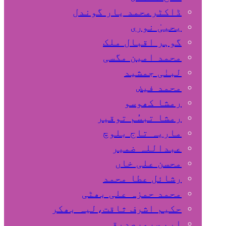
ڈاکٹرمحمد یار گوندل
گوہر اقبال ملک
محمد امین مگسی
لبنٰی جمشید
محمد فیض
رمشا کھوسو
رمشا تبسُم توقیر
ماریہ تاج بلوچ
عبداللہ ضمیر
محسن علی خاں
رشائل عطا محمد
محمد حمزہ علی بھٹی
حکیم اشرف ثاقت،لیہ بھکر
ایم سرورصدیقی