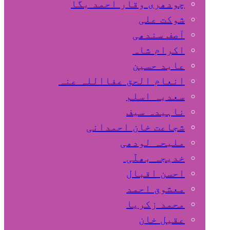
چودھری وقار احمد بگا
شوکت علی
آصف سندھی
اکرام شاہ
عابد حسین
انعام الحق عفااللہ عنہ
سعدیہ اسلم
ناہیدہ سیف
شجاعت خان احمدانی
ملیحہ لودھی
خدیجہ بھلّی
احسن اقبال
معشوق احمد
محمد زکریا
عقیل خان