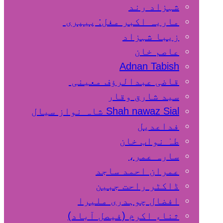
شہزاد رند
ماریہ اکبر مغل: پیپری
زیبا شہزاد
عاصم خان
Adnan Tabish
قاضی عبدالرؤف معینی
سید شارق وقار
Shah nawaz Sial شاہ نواز سیال
فداعدیل
طہٰ نواب خان
سارہ عمر،
عمران احمد ساجد
ڈاکٹر راحت جبین
افضال چوہدری ملیرا
ثناء اکرم (فیصل آباد)