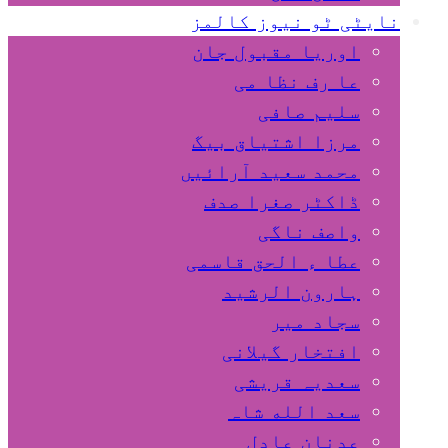
نایٹی ٹو نیوز کالمز
اوریا مقبول جان
عا رف نظا می
سلیم صافی
مرزا اشتیاق بیگ
محمد سعید آرائیں
ڈاکٹر صغرا صدف
واصف ناگی
عطا ء الحق قاسمی
ہارون الرشید
سجاد میر
افتخار گیلانی
سعدیہ قریشی
سعد الله شاہ
عدنان عادل