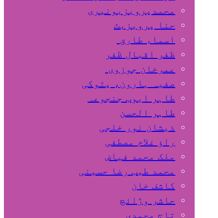
محمدپرویزبونیری
حنا پرویزبٹ
اسماء طارق
ظفر اقبال ظفر
عمرخان جوزوی
صفیہ ہارون، پتوکی
طاہر ایوب جنجوعہ
طاہر الحسن
ذیشان نور خلجی
راﺅ غلام مصطفی
ملک محمد فیاض
محمد طیب رضا حسینی
کاشف خان
حاشر وڑائچ
تاج محمدی