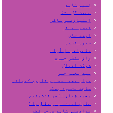
نسیم شاہد
عصمت گل خٹک
امتیازعلی شاکر
قدسیہ مدثر
ارشد خان
سدرہ نسیم
ناصراقبال آزاد
راؤ منظر حیات
شوکت اقبال
سید معظم حئی
میاں محمد حسنین فاروق کمیانہ
ساجد محمود بھٹی
محمد ضیاء الحق نقشبندی
خلیل احمد نینی تا ل والا
مرادعلی شاہد دوحہ قطر