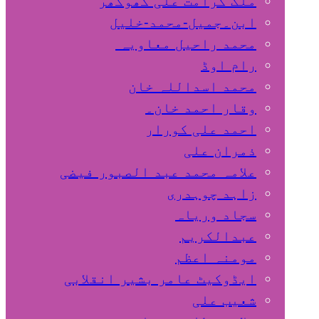
ملک کرامت علی کھوکھر
ابن۔جمیل-محمد-خلیل
محمد راحیل معاویہ
رام اوڈ
محمد اسداللہ خان
وقار احمد خان۔
احمد علی کورار
ذمران علی
علامہ محمد عبد الصبور فیضی
زاہد چوہدری
سجاد وریاہ
عبدالکریم
مومنہ اعظم
ایڈوکیٹ عامر بشیر انقلابی
شعیب علی