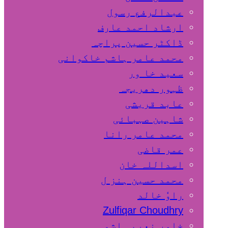
عبدالرفع رسول
ارشاد احمد عارف
ڈاکٹر حسین پراچہ
محمد عامر ہاشم خاکوانی
سعید خا ور
ظہور دھریجہ
عابد قریشی
شاہین صہبائی
محمد عامر رانا
عمر قاضی
اسداللہ خان
محمد حسین ہنز ل
راوٗ خالد
Zulfiqar Choudhry
خاور نعیم ہاشمی