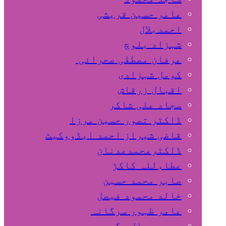
عامر حسین قریشی
اﺣﻤﺪﺑﻼل
شہزاد بلوچ
عرفان مصطفٰی صحرائی
کومل شہزادی
اقبال زرقاش
سجاد علی شاکر
ڈاکٹر تصور حسین مرزا
قاضی شیراز احمد ایڈووکیٹ
ڈاکٹرمحمدعدنان
عطاءللہ کاکڑ
صابر محمد حسین
خالد محمود فیصل
عامر ظہور سرگانہ
محمد جمال مگسی