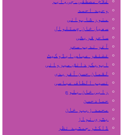
غلام مصطفٰی۔جی،ایم
وحید احمد
منور شاہوانی
سھیل خان چمتلوال
ساحرقریشی
آغر ندیم سحر
غضنفر عباس ایڈوکیٹ
ابوبکردانش میروانی
لقمان حسن آفریدی
نسیم الطاف عباسی
رابی خان بلوچ
حمادحسن
محمد زبیر خان
بشری نواز
ڈاکٹر جمشید نظر