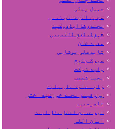
سہیل ريكی
مجیب الرحمان شامی
محمدرضاایڈدوکیٹ
شہزادافق التمیمی
سعید خان
شاہدعلی نوشاہی
میرک بلوچ
ولید شوکت
محمد شعیب
راجہ عابد علی عابد
پروفیسر محمد خورشید اختر
ناصرحمید
نور حسین افضل مڈل ایسٹ
امان اللہ