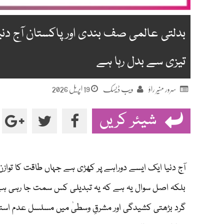
بدلتی عالمی صف بندی اور پاکستان آج دنی
تیزی سے بدل رہا ہے
19 اپریل 2026
سرور منیر راؤ
ویب ڈیسک
شیئر کریں
آج دنیا ایک ایسے دوراہے پر کھڑی ہے جہاں طاقت کا توازن 
بلکہ اصل سوال یہ ہے کہ یہ تبدیلی کس سمت جا رہی ہے او
گرد بڑھتی کشیدگی اور مشرقِ وسطیٰ میں مسلسل عدم است