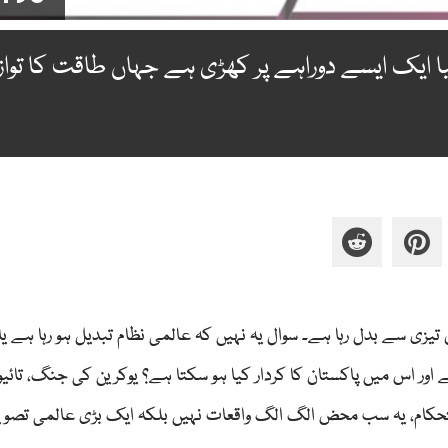
ا ایک ایسے دوراہے پر کھڑی ہے جہاں طاقت کا تواز
تیزی سے بدل رہا ہے۔ سوال یہ نہیں کہ عالمی نظام تبدیل ہو رہا ہے یا 
ر اس میں پاکستان کا کردار کیا ہو سکتا ہے؟ یوکرین کی جنگ، تائی
حکام، یہ سب محض الگ الگ واقعات نہیں بلکہ ایک بڑی عالمی تصوی