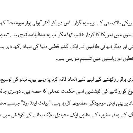
لادستی کے زیرسایہ گزارا۔ اس دور کو اکثر ’’یونی پولر موومنٹ‘‘ کہا 
 میں امریکا کا کردار غالب تھا مگر اب یہ منظرنامہ تیزی سے تبدیل 
ر دیگر ابھرتی طاقتوں نے ایک کثیر قطبی دنیا کی بنیاد رکھ دی ہ
وں اور ریاستوں میں تقسیم ہو رہی ہے۔
برقرار رکھنے کے لیے نئے اتحاد قائم کرنا پڑ رہے ہیں۔ نیٹو کی توسیع، 
 ورسوخ کو روکنے کی کوششیں اسی حکمت عملی کا حصہ ہیں۔ دوسری جا
 پر بھی اپنی موجودگی مضبوط کر رہا ہے۔ ’’بیلٹ اینڈ روڈ‘‘ جیسے م
نگ کے بعد، مغرب کے مقابل ایک متبادل بلاک بنانے کی کوشش میں