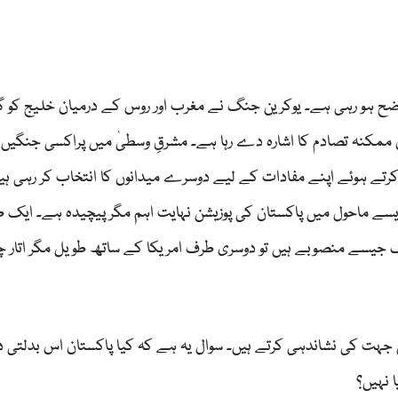
 ہو رہی ہے۔ یوکرین جنگ نے مغرب اور روس کے درمیان خلیج کو گہ
ان ممکنہ تصادم کا اشارہ دے رہا ہے۔ مشرقِ وسطیٰ میں پراکسی جنگیں
ز کرتے ہوئے اپنے مفادات کے لیے دوسرے میدانوں کا انتخاب کر رہی ہی
یسے ماحول میں پاکستان کی پوزیشن نہایت اہم مگر پیچیدہ ہے۔ ایک 
یسے منصوبے ہیں تو دوسری طرف امریکا کے ساتھ طویل مگر اتار چڑھ
جہت کی نشاندہی کرتے ہیں۔ سوال یہ ہے کہ کیا پاکستان اس بدلتی دن
ا نہیں؟