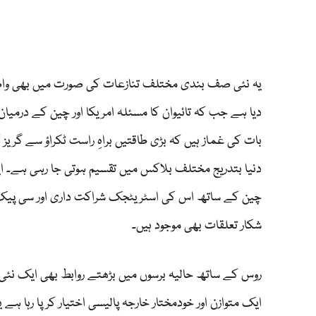
یہ نئی صف بندی مختلف تنازعات کی صورت میں بھی واضح
دیا ہے جب کہ تائیوان کا مسئلہ امریکا اور چین کے درمی
بات کی غماز ہیں کہ بڑی طاقتیں براہِ راست ٹکراؤ سے گری
دنیا بتدریج مختلف بلاکس میں تقسیم ہوتی جا رہی ہے۔ ا
چین کے ساتھ اس کی اسٹریٹجک شراکت داری اور سی پیک ج
شکار تعلقات بھی موجود ہیں۔
روس کے ساتھ حالیہ برسوں میں بڑھتے روابط بھی ایک نئی 
ایک متوازن اور خودمختار خارجہ پالیسی اختیار کر پا رہا ہے ی