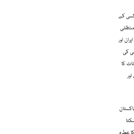
 کسی کے
ے۔ Geo-politics سے Geo-economics کی طرف منتقلی
ران اور
ضی کی
ات کا
ور
اکستان
کتا
کا خطرہ