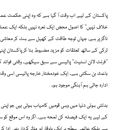
پاکستان کے لیے اب وقت آ گیا ہے کہ وہ اپنی حکمت عمل
ناگزیر ہے، جہاں توجہ طاقت کے کھیل سے ہٹ کر معاشی ترقی،
ترکی کے ساتھ تعلقات کو مزید مضبوط بنا کر پاکستان اپ
’’فرنٹ لائن اسٹیٹ‘‘ پالیسی سے سبق سیکھے۔ وقتی فوائ
باعث بن سکتی ہے۔ ایک خودمختار خارجہ پالیسی اسی وق
ادارہ جاتی ہم آہنگی موجود ہو۔
بدلتی ہوئی دنیا میں وہی قومیں کامیاب ہوتی ہیں جو اپنی
کے لیے یہ ایک فیصلہ کن لمحہ ہے۔ اگر وہ اس موقع کو س
ہے بلکہ عالمی سطح پر ایک باوقار اور مؤثر کردار بھی اد