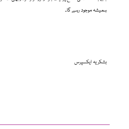
ہمیشہ موجود رہے گا۔
بشکریہ ایکسپرس