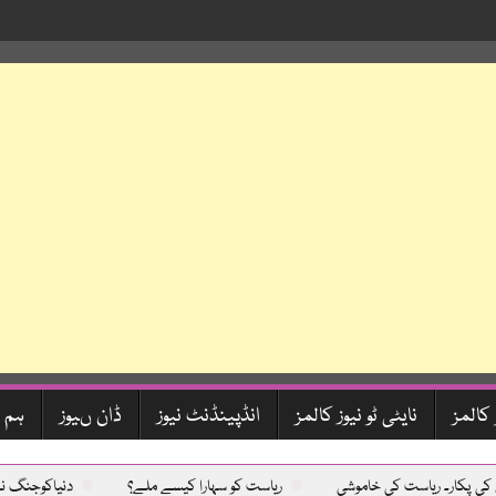
 کالمز
نایٹی ٹو نیوز کالمز
انڈپینڈنٹ نیوز
ڈان ںیوز
ہم 
ریاست کی خاموشی
ریاست کو سہارا کیسے ملے؟
دنیاکوجنگ نہیں امن چا