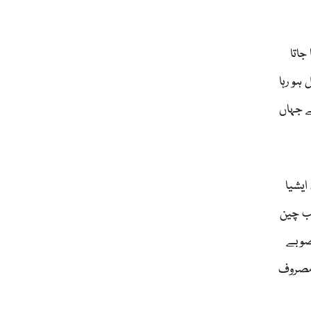
جاتا
ہو رہا
ے جہاں
ایشیا
نب چین
نصوبے
 مصروف