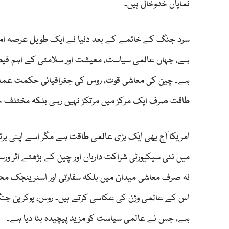
نمایاں خدوخال ہیں۔
سرد جنگ کے خاتمے کے بعد دنیا نے ایک طویل عرصہ امریکی با
ہے، جہاں عالمی سیاست، معیشت اور سلامتی کے اہم فیصلوں
ہے۔ چین کی معاشی قوت، روس کی جغرافیائی حکمت عملی او
طاقت صرف ایک مرکز میں مرتکز نہیں رہی بلکہ مختلف خط
امریکا آج بھی ایک بڑی عالمی طاقت ہے مگر اسے اپنی برتری 
میں نئی سیکیورٹی شراکت داریاں اور چین کے بڑھتے اثر
نہ صرف معاشی میدان میں بلکہ سفارتی اور اسٹریٹجک محاذ
اس کے عالمی وژن کی عکاسی کرتے ہیں۔ روس، یوکرین ج
ہے، جس نے عالمی سیاست کو مزید پیچیدہ بنا دیا ہے۔