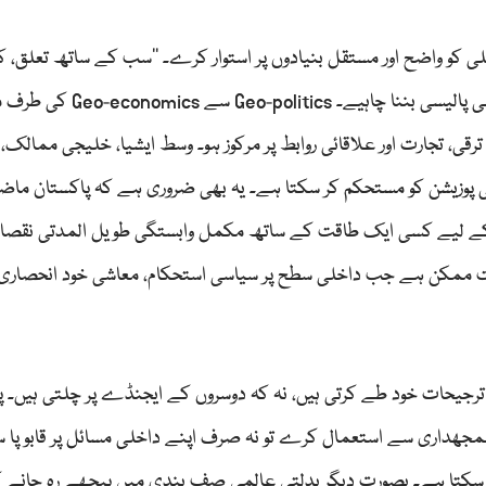
ی کو واضح اور مستقل بنیادوں پر استوار کرے۔ ’’سب کے ساتھ تعلق،
خلاف نہیں‘‘ کا اصول محض ایک نعرہ نہیں بلکہ ایک عملی پالیسی بننا چاہی
 تجارت اور علاقائی روابط پر مرکوز ہو۔ وسط ایشیا، خلیجی ممالک، ای
نی پوزیشن کو مستحکم کر سکتا ہے۔ یہ بھی ضروری ہے کہ پاکستان ما
د کے لیے کسی ایک طاقت کے ساتھ مکمل وابستگی طویل المدتی نقصان
ت ممکن ہے جب داخلی سطح پر سیاسی استحکام، معاشی خود انحصاری ا
 ترجیحات خود طے کرتی ہیں، نہ کہ دوسروں کے ایجنڈے پر چلتی ہیں۔ پ
مجھداری سے استعمال کرے تو نہ صرف اپنے داخلی مسائل پر قابو پا س
ا کر سکتا ہے۔ بصورتِ دیگر بدلتی عالمی صف بندی میں پیچھے رہ جانے 