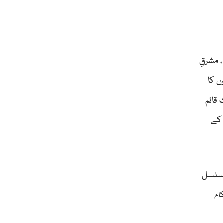
 مشرقِ
ں کا
 قائم
 کے
تسلسل
ام