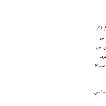
را کر
 اس
ں۔ یوں
طرف
اؤ کا
یا میں