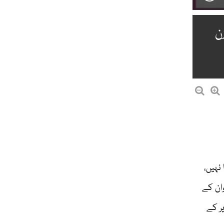
ن
نہیں،
وان کے
ر کے