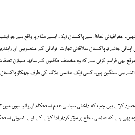
یں۔ جغرافیائی لحاظ سے پاکستان ایک ایسے مقام پر واقع ہے جو ایشیا،
ائی جائے تو پاکستان علاقائی تجارت، توانائی کے منصوبوں اور راہداریو
 موقع بھی فراہم کرتی ہے کہ وہ مختلف طاقتوں کے ساتھ متوازن تعلقات
 اتنے ہی سنگین ہیں۔ کسی ایک عالمی بلاک کی طرف جھکاؤ پاکستان
محدود کرتے ہیں جب کہ داخلی سیاسی عدم استحکام اور پالیسیوں میں 
ھی ہے کہ عالمی سطح پر مؤثر کردار ادا کرنے کے لیے اندرونی استحک