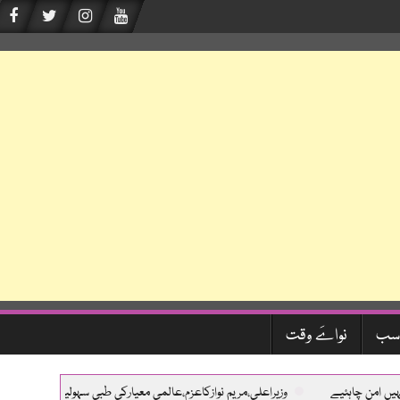
سب
نواےَ وقت
ہئیے
وزیراعلی،مریم نوازکاعزم،عالمی معیارکی طبی سہولیات،جدیدتربیت اورمفت 