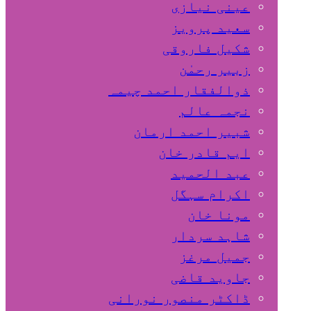
عینی نیازی
سعید پرویز
شکیل فاروقی
زبیر رحمٰن
ذوالفقار احمد چیمہ
نجمہ عالم
شبیر احمد ارمان
ایم قادر خان
عبد الحمید
اکرام سہگل
مونا خان
شاہد سردار
جمیل مرغز
جاوید قاضی
ڈاکٹر منصور نورانی