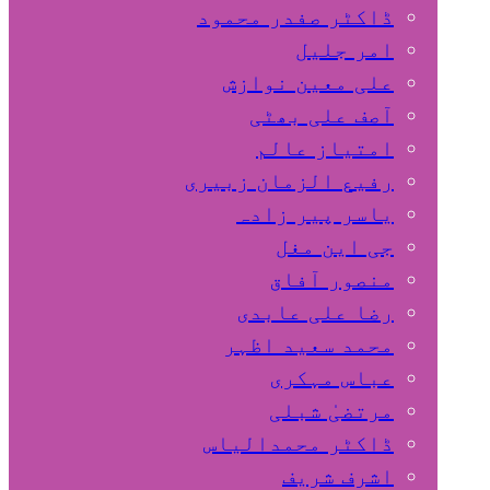
ڈاکٹر صفدر محمود
امر جلیل
علی معین نوازش
آصف علی بھٹی
امتیاز عالم
رفیع الزمان زبیری
یاسر پیر زادہ
جی این مغل
منصور آفاق
رضا علی عابدی
محمد سعید اظہر
عباس مہکری
مرتضیٰ شبلی
ڈاکٹر محمدالیاس
اشرف شریف