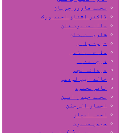
محمد فاروق چوہان
ڈاکٹر اشفاق احمد ورک
خالد مسعود خان
شازیہ ذیشان
ثروت ولیم
ملیحہ ہاشمی
فرح سعدیہ
دردانہ نجم
خالد ایچ لودھی
ناصرمحمود
محمد حیدر امین
احسان الرحمٰن
احمد اعجاز
فیصل مسعود
میجر جنرل (ر) زاہد مبشر