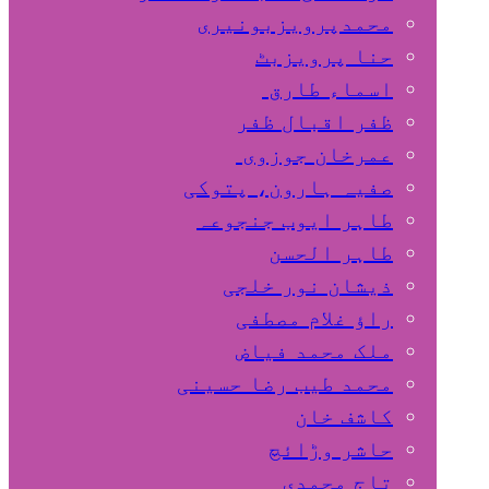
محمدپرویزبونیری
حنا پرویزبٹ
اسماء طارق
ظفر اقبال ظفر
عمرخان جوزوی
صفیہ ہارون، پتوکی
طاہر ایوب جنجوعہ
طاہر الحسن
ذیشان نور خلجی
راﺅ غلام مصطفی
ملک محمد فیاض
محمد طیب رضا حسینی
کاشف خان
حاشر وڑائچ
تاج محمدی