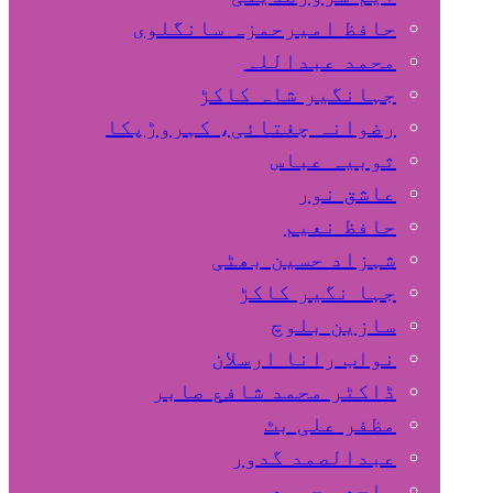
حافظ امیرحمزہ سانگلوی
محمد عبداللہ
جہانگیر شاہ کاکڑ
رضوانہ چغتائی، کہروڑپکا
ثوبیہ عباس
عاشق نور
حافظ نعیم
شہزاد حسین بھٹی
جہا نگیر کاکڑ
سازین بلوچ
نواب رانا ارسلان
ڈاکٹر محمد شافع صابر
مظفر علی بٹ
عبدالصمد گدور
ساجد محمود