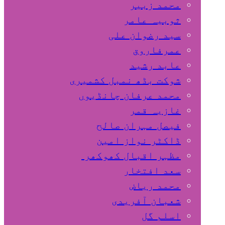
محمد زبیر
ثوبیہ عامر
سید رضوان علی
عمرفاروق
عابد رشید
شوکت بڈھ نمبل کشمیری
محمد عرفان چانڈیوں
غازیہ قمر
فیصل مہران صالح
ڈاکٹر نواز امین
مظہر اقبال کھوکھر
سعد افتخار
محمد ریاض
شعبان آفریدی
اسلم گل