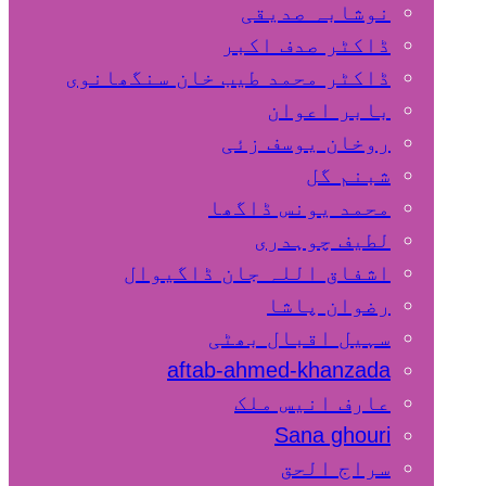
نوشابہ صدیقی
ڈاکٹر صدف اکبر
ڈاکٹر محمد طیب خان سنگھانوی
بابر اعوان
روخان یوسف زئی
شبنم گل
محمد یونس ڈاگھا
لطیف چوہدری
اشفاق اللہ جان ڈاگیوال
رضوان پاشا
سہیل اقبال بھٹی
aftab-ahmed-khanzada
عارف انیس ملک
Sana ghouri
سراج الحق