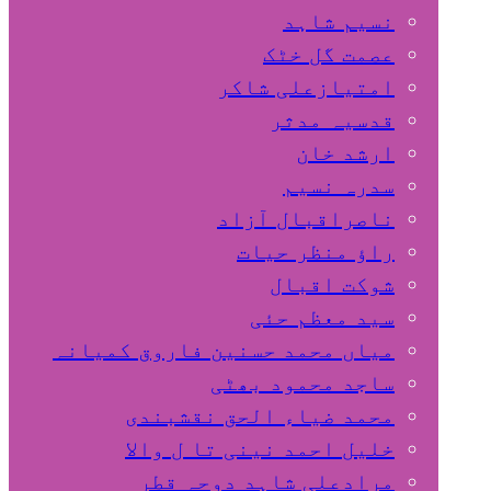
نسیم شاہد
عصمت گل خٹک
امتیازعلی شاکر
قدسیہ مدثر
ارشد خان
سدرہ نسیم
ناصراقبال آزاد
راؤ منظر حیات
شوکت اقبال
سید معظم حئی
میاں محمد حسنین فاروق کمیانہ
ساجد محمود بھٹی
محمد ضیاء الحق نقشبندی
خلیل احمد نینی تا ل والا
مرادعلی شاہد دوحہ قطر