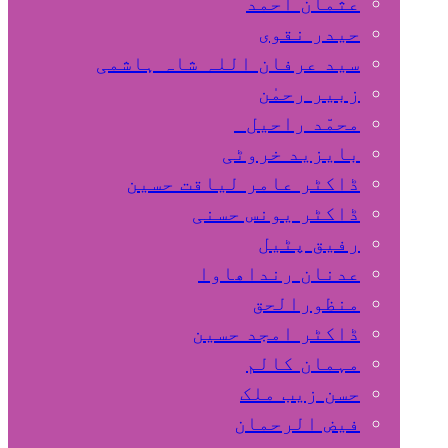
عثمان احمد
حیدر نقوی
سید عرفان اللہ شاہ ہاشمی
زبیر رحمٰن
محمّد راحیل
بایزید خروٹی
ڈاکٹر عامر لیاقت حسین
ڈاکٹر یونس حسنی
رفیق پٹیل
عدنان رنداھاوا
منظورالحق
ڈاکٹر امجد حسین
مہمان کالم
حسن زیب ملک
فیض الرحمان