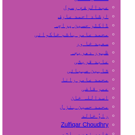
عبدالرفع رسول
ارشاد احمد عارف
ڈاکٹر حسین پراچہ
محمد عامر ہاشم خاکوانی
سعید خا ور
ظہور دھریجہ
عابد قریشی
شاہین صہبائی
محمد عامر رانا
عمر قاضی
اسداللہ خان
محمد حسین ہنز ل
راوٗ خالد
Zulfiqar Choudhry
خاور نعیم ہاشمی