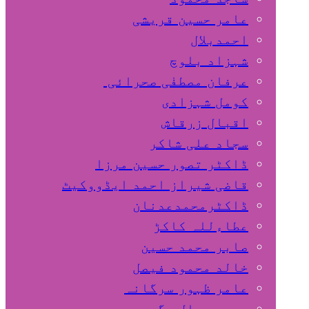
عامر حسین قریشی
اﺣﻤﺪﺑﻼل
شہزاد بلوچ
عرفان مصطفٰی صحرائی
کومل شہزادی
اقبال زرقاش
سجاد علی شاکر
ڈاکٹر تصور حسین مرزا
قاضی شیراز احمد ایڈووکیٹ
ڈاکٹرمحمدعدنان
عطاءللہ کاکڑ
صابر محمد حسین
خالد محمود فیصل
عامر ظہور سرگانہ
محمد جمال مگسی