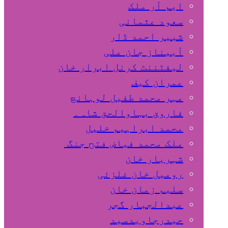
ایم آر ملک
سعود عثمانی
شبیر احمد ڈار
آبیناز جان علی
لیفٹننٹ کرنل ابرار خان
عمران کیف
مہر محمد طفیل لوہانچ
فاروق بہاوالحق شاہ۔
محمد ابراہیم خلیل
ملک محمد فیاض فتح جنگ
شہریار خان
رومیل خان غلزئی
سلیم زمان خان
عبدالجبار گجر
حیدرجاویدسید