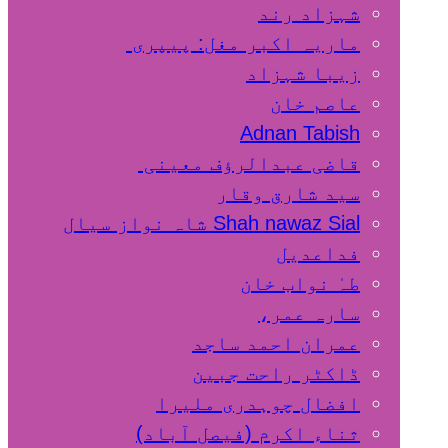
شہزاد رند
ماریہ اکبر مغل: پیپری
زیبا شہزاد
عاصم خان
Adnan Tabish
قاضی عبدالرؤف معینی
سید شارق وقار
Shah nawaz Sial شاہ نواز سیال
فداعدیل
طہٰ نواب خان
سارہ عمر،
عمران احمد ساجد
ڈاکٹر راحت جبین
افضال چوہدری ملیرا
ثناء اکرم (فیصل آباد)