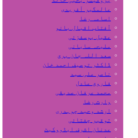
عالمگیر آفریدی
اسامہ رضا
آفتاب اقبال بانو
عقیل یوسفزئی
ملیحہ سایانی
سعد اللہ جان برق
ڈاکٹر توصیف احمد خان
ناصر علی سید
فاروق عادل
محمد عرفان صدیقی
وارث رضا
ارشد وحید چوہدری
توقیر چغتائی
عدنان اشرف ایڈووکیٹ