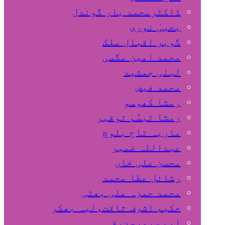
ڈاکٹرمحمد یار گوندل
گوہر اقبال ملک
محمد امین مگسی
لبنٰی جمشید
محمد فیض
رمشا کھوسو
رمشا تبسُم توقیر
ماریہ تاج بلوچ
عبداللہ ضمیر
محسن علی خاں
رشائل عطا محمد
محمد حمزہ علی بھٹی
حکیم اشرف ثاقت،لیہ بھکر
ایم سرورصدیقی