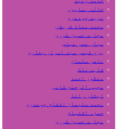
حامد ولید
خالد ہمایوں
نوید چودھری
محمد معاذ قریشی
مجاہد حسین طوری
میاں عمر عباس
پرو فیسر سید اسرار بخاری
ناصر سلمان
شاہد ملک
منظور احمد
مجیب الرحمٰن شامی
ایثار رانا
محمد سلیمان اشفاق چوهدری
حمزہ اشتیاق
مجاہد حسین طوری