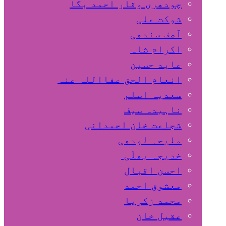
چودھری وقار احمد بگا
شوکت علی
آصف سندھی
اکرام شاہ
عابد حسین
انعام الحق عفااللہ عنہ
سعدیہ اسلم
ناہیدہ سیف
شجاعت خان احمدانی
ملیحہ لودھی
خدیجہ بھلّی
احسن اقبال
معشوق احمد
محمد زکریا
عقیل خان