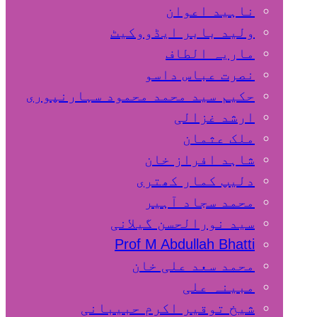
ناہید اعوان
ولید بابر ایڈووکیٹ
ماریہ الطاف
نصرت عباس داسو
حکیم سید محمد محمود سہارنپوری
ارشد غزالی
ملک عثمان
شاہد افراز خان
دلیپ کمار کھتری
محمد سجاد آہیر
سید نورالحسن گیلانی
Prof M Abdullah Bhatti
محمد سعد علی خان
مبینہ علی
شیخ توقیر اکرم حبیبانی