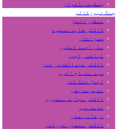
جمشید باغوان
جنگ نیوزکالم
منظورالحق
ڈاکٹر شاہد مسعود
حسن نثار
علی احمد ڈھلوں
لیاقت راجپر
ڈاکٹر عبدالقادر خان
سید منہاج الرب
اجمل خٹک کثر
نفیس صدیقی
ڈاکٹر مجاہد منصوری
حامد میر
ارشاد بھٹی
ڈاکٹر منصور نورانی