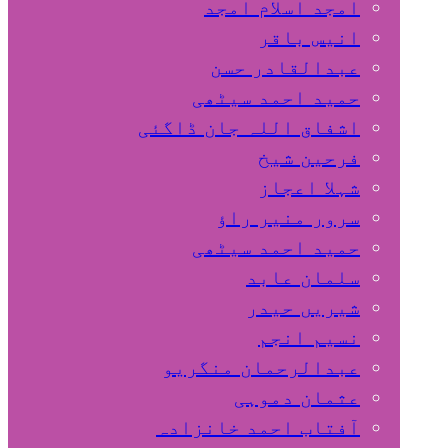
امجد اسلام امجد
انیس باقر
عبدالقادر حسن
حمید احمد سیٹھی
اشفاق اللہ جان ڈاگئی
فرحین شیخ
شہلا اعجاز
سرور منیر راؤ
حمید احمد سیٹھی
سلمان عابد
شیریں حیدر
نسیم انجم
عبدالرحمان منگریو
عثمان دموہی
آفتاب احمد خانزادہ