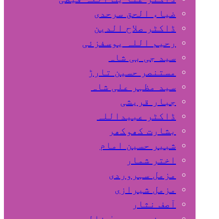
ضیاء الحق سرحدی
ڈاکٹر صلاح الدین
رحیم اللہ یوسفزئی
سید جی بی شاہ
مستنصر حسین تارڑ
سید مظہر علی شاہ
جبار قریشی
ڈاکٹر عبیداللہ
بشارت کھوکھر
شبیر حسین امام
اختر شمار
مزمل سہروردی
مزمل شیرازی
آصف نثار
پروفیسر یحییٰ خالد