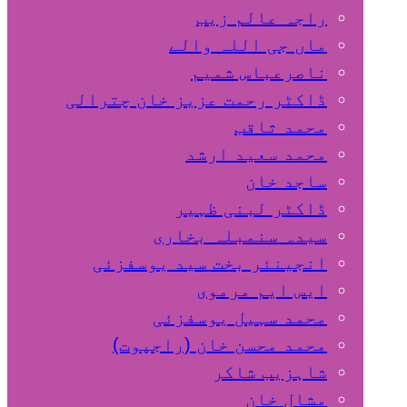
راجہ عالم زیب
ماں جی اللہ والے
ناصرعباس شمیم
ڈاکٹر رحمت عزیز خان چترالی
محمد ثاقب
محمد سعید ارشد
ساجد خان
ڈاکٹر لبنی ظہیر
سیدہ سنمبلہ بخاری
انجینئر بخت سید یوسفزئی
ایس ایم مرموی
محمد سہیل یوسفزئی
محمد محسن خان (راجپوت)
شاہزیب شاکر
مشال خان