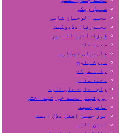
سہیل ريكی
مجیب الرحمان شامی
محمدرضاایڈدوکیٹ
شہزادافق التمیمی
سعید خان
شاہدعلی نوشاہی
میرک بلوچ
ولید شوکت
محمد شعیب
راجہ عابد علی عابد
پروفیسر محمد خورشید اختر
ناصرحمید
نور حسین افضل مڈل ایسٹ
امان اللہ