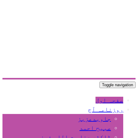
Toggle navigation
صفحہ اول
روزنامہ آج
جاویدعزیز
صبیح احمد
ڈاکٹر عنا یت اللہ فیضی