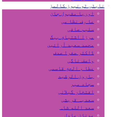
نایٹی ٹو نیوز کالمز
اوریا مقبول جان
عا رف نظا می
سلیم صافی
مرزا اشتیاق بیگ
محمد سعید آرائیں
ڈاکٹر صغرا صدف
واصف ناگی
عطا ء الحق قاسمی
ہارون الرشید
سجاد میر
افتخار گیلانی
سعدیہ قریشی
سعد الله شاہ
عدنان عادل