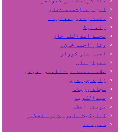
ملک کرامت علی کھوکھر
ابن۔جمیل-محمد-خلیل
محمد راحیل معاویہ
رام اوڈ
محمد اسداللہ خان
وقار احمد خان۔
احمد علی کورار
ذمران علی
علامہ محمد عبد الصبور فیضی
زاہد چوہدری
سجاد وریاہ
عبدالکریم
مومنہ اعظم
ایڈوکیٹ عامر بشیر انقلابی
شعیب علی