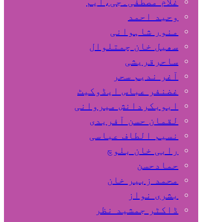
غلام مصطفٰی۔جی،ایم
وحید احمد
منور شاہوانی
سھیل خان چمتلوال
ساحرقریشی
آغر ندیم سحر
غضنفر عباس ایڈوکیٹ
ابوبکردانش میروانی
لقمان حسن آفریدی
نسیم الطاف عباسی
رابی خان بلوچ
حمادحسن
محمد زبیر خان
بشری نواز
ڈاکٹر جمشید نظر