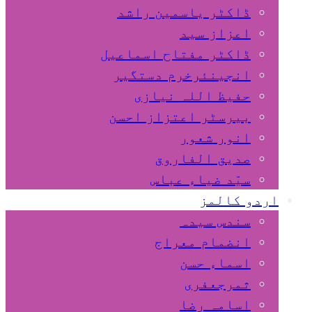
ڈاکٹر یاسمین راشد
اعزاز سید
ڈاکٹر مفتاح اسماعیل
انجینئرخرم دستگیر
حفیظ اللہ نیازی
بیرسٹر اعتزاز احسن
انور شعور
صدیق الفاروق
سیّد ضیاء عباس
اردو کالمز
سندس سیدہ
انضمام معراج
اسماء حسن
ثمرجعفری
اسامہ رضا