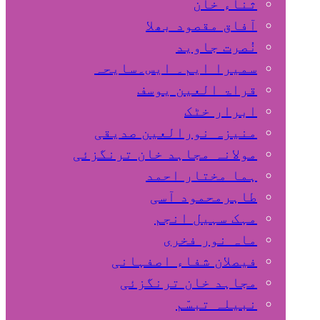
ثناء خان
آفاق مقصود بھلا
نُصرت جاوید
سمیرا ایم۔ ایس۔سایحہ
قراۃ العین یوسف
ابرار خٹک
منیزہ نورالعین صدیقی
مولانہ مجاہد خان ترنگزئی
ہما مختار احمد
طاہرمحمود آسی
مہک سہیل انجم
ماہ نور فخری
فیصلان شفاء اصفہانی
مجاہد خان ترنگزئی
نبیلہ تبسّم