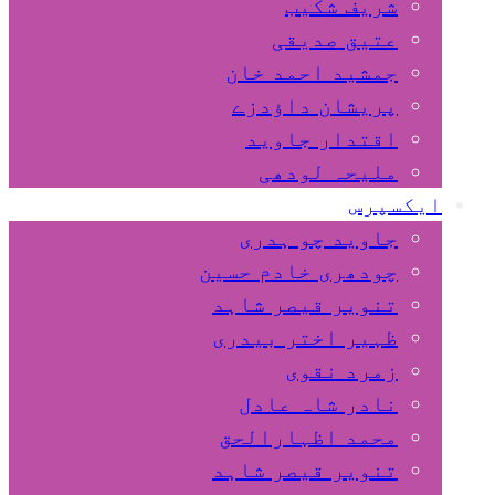
شریف شکیب
عتیق صدیقی
جمشید احمد خان
پریشان داﺅدزے
اقتدار جاوید
ملیحہ لودھی
ایکسپرس
جاوید چو ہدری
چودھری خادم حسین
تنویر قیصر شاہد
ظہیر اختر بیدری
زمرد نقوی
نادر شاہ عادل
محمد اظہارالحق
تنویر قیصر شاہد