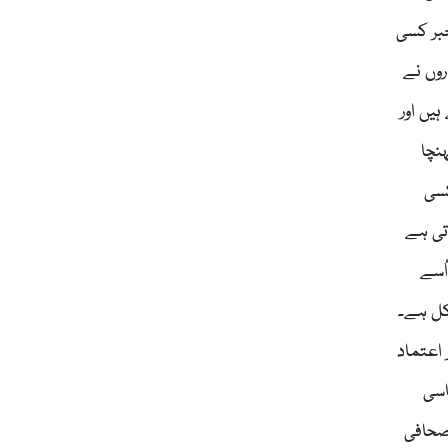
خبر کسی
روں نے
یں اور
نچا
کسی
اتی ہے
ُسے
کل ہے۔
اعتماد
اسی
صحافی