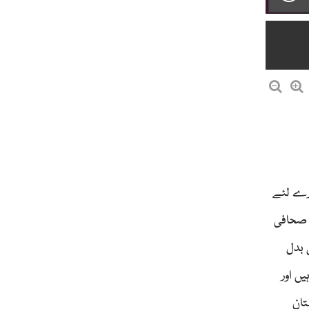
ارے لئے
 صحافی
 بدل
ں اور
تان