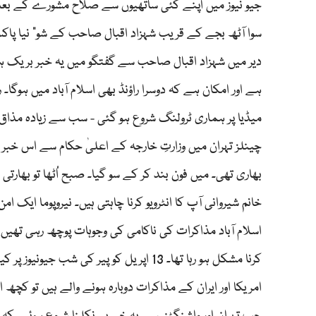
جیو نیوز میں اپنے کئی ساتھیوں سے صلاح مشورے کے بعد ش
سوا آٹھ بجے کے قریب شہزاد اقبال صاحب کے شو" نیا پاکست
دیر میں شہزاد اقبال صاحب سے گفتگو میں یہ خبر بریک ہوئی 
ہے اور امکان ہے کہ دوسرا راؤنڈ بھی اسلام آباد میں ہوگا۔
میڈیا پر ہماری ٹرولنگ شروع ہو گئی - سب سے زیادہ مذاق بھ
چینلز تہران میں وزارتِ خارجہ کے اعلیٰ حکام سے اس خبر
بھاری تھی۔ میں فون بند کر کے سو گیا۔ صبح اُٹھا تو بھارتی ص
خانم شیروانی آپ کا انٹرویو کرنا چاہتی ہیں۔ نیروپوما ایک 
اسلام آباد مذاکرات کی ناکامی کی وجوہات پوچھ رہی تھیں ا
کرنا مشکل ہو رہا تھا۔ 13 اپریل کو پیر 
امریکا اور ایران کے مذاکرات دوبارہ ہونے والے ہیں تو کچھ