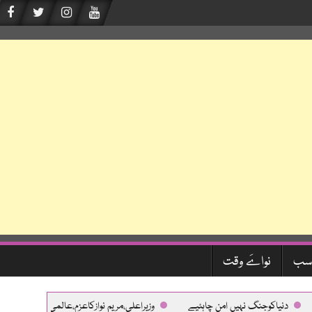
سب
نواےَ وقت
نیاکوجنگ نہیں امن چاہئیے
وزیراعلی،مریم نوازکاعزم،عالمی معیارکی طبی سہولی