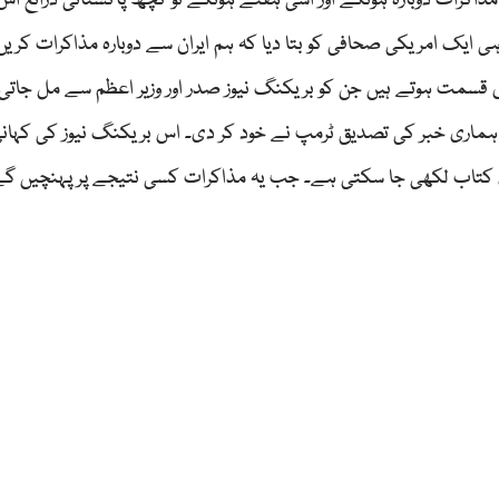
مذاکرات دوبارہ ہونگے اور اسی ہفتے ہونگے تو کچھ پاکستانی ذرائع اس
ہی ایک امریکی صحافی کو بتا دیا کہ ہم ایران سے دوبارہ مذاکرات کریں
 قسمت ہوتے ہیں جن کو بریکنگ نیوز صدر اور وزیر اعظم سے مل جاتی
 کہ ہماری خبر کی تصدیق ٹرمپ نے خود کر دی۔ اس بریکنگ نیوز کی کہانی
 کتاب لکھی جا سکتی ہے۔ جب یہ مذاکرات کسی نتیجے پر پہنچیں گے