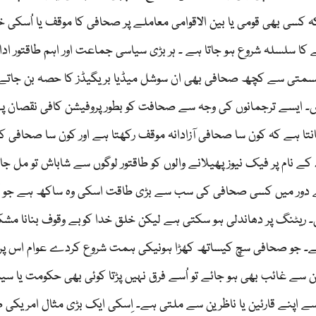
کہ کسی بھی قومی یا بین الاقوامی معاملے پر صحافی کا موقف یا اُسکی 
ے کا سلسلہ شروع ہو جاتا ہے ۔ ہر بڑی سیاسی جماعت اور اہم طاقتور ادا
بدقسمتی سے کچھ صحافی بھی ان سوشل میڈیا بریگیڈز کا حصہ بن جاتے ہ
ایسے ترجمانوں کی وجہ سے صحافت کو بطور پروفیشن کافی نقصان پہ
انتا ہے کہ کون سا صحافی آزادانہ موقف رکھتا ہے اور کون سا صحافی 
نام پر فیک نیوز پھیلانے والوں کو طاقتور لوگوں سے شاباش تو مل ج
ج کے دور میں کسی صحافی کی سب سے بڑی طاقت اسکی وہ ساکھ ہے جو ا
 ریٹنگ پر دھاندلی ہو سکتی ہے لیکن خلق خدا کوبے وقوف بنانا مش
 ہے۔ جو صحافی سچ کیساتھ کھڑا ہونیکی ہمت شروع کردے عوام اس پر 
 سے غائب بھی ہو جائے تو اُسے فرق نہیں پڑتا کوئی بھی حکومت یا سی
پنے قارئین یا ناظرین سے ملتی ہے۔ اِسکی ایک بڑی مثال امریکی 