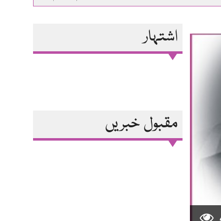
اشتہار
مقبول خبریں