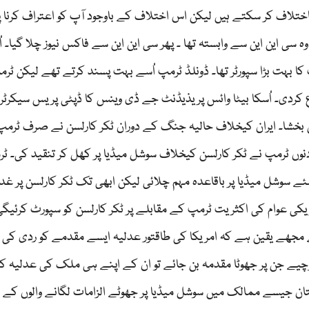
اختلاف کر سکتے ہیں لیکن اس اختلاف کے باوجود آپ کو اعتراف کرنا 
ی این این سے وابستہ تھا ۔ پھر سی این این سے فاکس نیوز چلا گیا۔ 
 بہت بڑا سپورٹر تھا۔ ڈونلڈ ٹرمپ اُسے بہت پسند کرتے تھے لیکن ٹرم
ع کردی۔ اُسکا بیٹا وائس پریذیڈنٹ جے ڈی وینس کا ڈپٹی پریس سیکرٹ
 بخشا۔ ایران کیخلاف حالیہ جنگ کے دوران ٹکر کارلسن نے صرف ٹرمپ 
وں ٹرمپ نے ٹکر کارلسن کیخلاف سوشل میڈیا پر کھل کر تنقید کی۔ ٹ
ے سوشل میڈیا پر باقاعدہ مہم چلائی لیکن ابھی تک ٹکر کارلسن پر غدا
مریکی عوام کی اکثریت ٹرمپ کے مقابلے پر ٹکر کارلسن کو سپورٹ کرئیگی 
 ہے مجھے یقین ہے کہ امریکا کی طاقتور عدلیہ ایسے مقدمے کو ردی کی 
چیے جن پر جھوٹا مقدمہ بن جائے تو ان کے اپنے ہی ملک کی عدلیہ 
تان جیسے ممالک میں سوشل میڈیا پر جھوٹے الزامات لگانے والوں کے