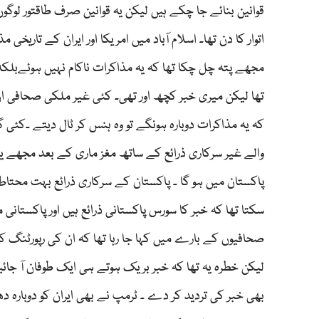
اتوار کا دن تھا۔ اسلام آباد میں امریکا اور ایران کے تاری
مجھے پتہ چل چکا تھا کہ یہ مذاکرات ناکام نہیں ہوئےبلکہ د
تھا لیکن میری خبر کچھ اور تھی۔ کئی غیر ملکی صحافی ان
کہ یہ مذاکرات دوبارہ ہونگے تو وہ ہنس کر ٹال دیتے ۔ک
والے غیر سرکاری ذرائع کے ساتھ مغز ماری کے بعد مجھے یقین ہو
پاکستان میں ہو گا ۔ پاکستان کے سرکاری ذرائع بہت محتاط ت
سکتا تھا کہ خبر کا سورس پاکستانی ذرائع ہیں اور پاکستانی 
صحافیوں کے بارے میں کہا جا رہا تھا کہ ان کی رپورٹنگ 
لیکن خطرہ یہ تھا کہ خبر بریک ہوتے ہی ایک طوفان آ جائی
بھی خبر کی تردید کر دے ۔ ٹرمپ نے بھی ایران کو دوبارہ دھ