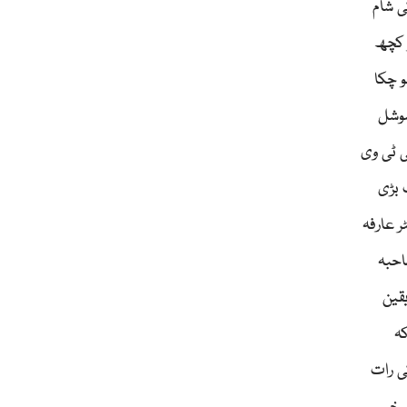
ی شام
ر کچھ
و چکا
سوشل
ی ٹی وی
 بڑی
ر عارفہ
احبہ
قین
کہ
ی رات