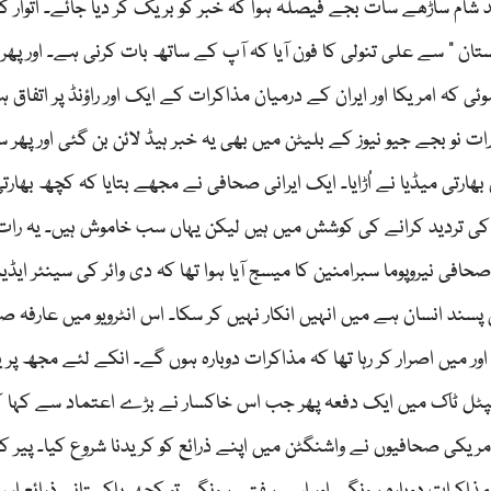
ام ساڑھے سات بجے فیصلہ ہوا کہ خبر کو بریک کر دیا جائے۔ اتوار ک
ان " سے علی تنولی کا فون آیا کہ آپ کے ساتھ بات کرنی ہے۔ اور پھ
کہ امریکا اور ایران کے درمیان مذاکرات کے ایک اور راؤنڈ پر اتفاق ہ
 رات نو بجے جیو نیوز کے بلیٹن میں بھی یہ خبر ہیڈ لائن بن گئی اور پھر 
ارتی میڈیا نے اُڑایا۔ ایک ایرانی صحافی نے مجھے بتایا کہ کچھ بھارت
 کی تردید کرانے کی کوشش میں ہیں لیکن یہاں سب خاموش ہیں۔ یہ رات
حافی نیروپوما سبرامنین کا میسج آیا ہوا تھا کہ دی وائر کی سینئر ایڈیٹ
امن پسند انسان ہے میں انہیں انکار نہیں کر سکا۔ اس انٹرویو میں عارفہ ص
ور میں اصرار کر رہا تھا کہ مذاکرات دوبارہ ہوں گے۔ انکے لئے مجھ پر ی
کی شب جیونیوز پر کیپٹل ٹاک میں ایک دفعہ پھر جب اس خاکسار نے بڑے اعتماد سے کہا 
 امریکی صحافیوں نے واشنگٹن میں اپنے ذرائع کو کریدنا شروع کیا۔ پیر ک