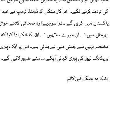
جب تہران اور واشنگٹن سے یہ خبریں نکلنا شروع ہوئیں کہ 
کی تردید کرنے لگے۔ آخر کار منگل کو ڈونلڈ ٹرمپ نے خود 
پاکستان میں کریں گے ۔ ذرا سوچیے! وہ صحافی کتنے خوش
بہرحال میں نے اور میرے ساتھوں نے اللّٰہ کا شکر ادا کیا
مختصر نہیں ہے جتنی میں نے بتائی ہے۔ اس پر ایک پوری
بریکنگ نیوز کی پوری کہانی آپکے سامنے ضرور لائیں گے۔
بشکریہ جنگ نیوزکالم