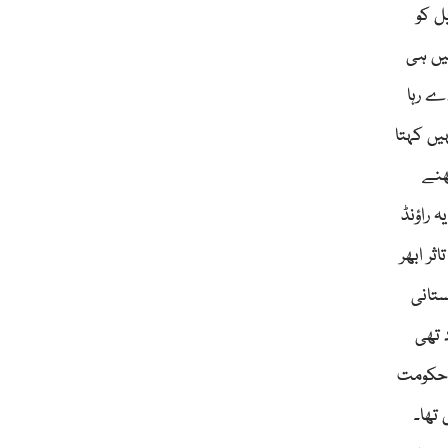
گوں کے مفادات کو محفوظ بنانے کیلئے استعمال کئے جاتے ہیں ۔ 12 اپریل کو
میں ہی
دے رہا
یں کہتا
ھنے
 راؤنڈ
ثر ابھر
ستانی
 تھی
ی حکومت
تھا۔