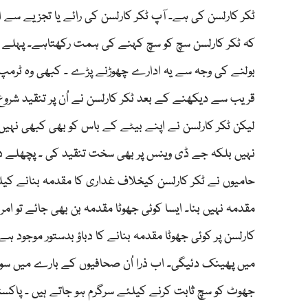
ٹکر کارلسن کی ہے۔ آپ ٹکر کارلسن کی رائے یا تجزیے سے 
کہ ٹکر کارلسن سچ کو سچ کہنے کی ہمت رکھتاہے۔ پہلے وہ س
بولنے کی وجہ سے یہ ادارے چھوڑنے پڑے ۔ کبھی وہ ٹرمپ کا
قریب سے دیکھنے کے بعد ٹکر کارلسن نے اُن پر تنقید شرو
لیکن ٹکر کارلسن نے اپنے بیٹے کے باس کو بھی کبھی نہیں
نہیں بلکہ جے ڈی وینس پر بھی سخت تنقید کی ۔ پچھلے دن
حامیوں نے ٹکر کارلسن کیخلاف غداری کا مقدمہ بنانے کیلئ
مقدمہ نہیں بنا۔ ایسا کوئی جھوٹا مقدمہ بن بھی جائے تو ا
کارلسن پر کوئی جھوٹا مقدمہ بنانے کا دباؤ بدستور موجود
میں پھینک دئیگی۔ اب ذرا اُن صحافیوں کے بارے میں سو
جھوٹ کو سچ ثابت کرنے کیلئے سرگرم ہو جاتے ہیں ۔ پاکس