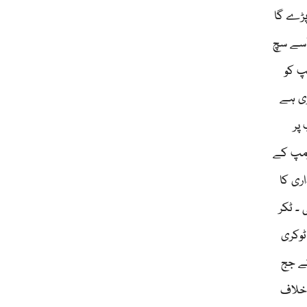
پڑے گا
اُسے سچ
پ کو
ری ہے
پر
رمپ کے
ری کا
۔ ٹکر
ٹوکری
کے جج
 خلاف