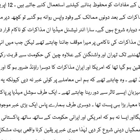
قوانین بنائے جا چکے ہیں لیکن یہ قوانین صرف طاقتور لو
خی مذاکرات کے بعد دونوں ممالک کے وفود واپس روانہ ہو گئے تو کچھ دیر 
وبارہ شروع ہوں گے۔ سارا انٹر نیشنل میڈیا ان مذاکرات کو ناکام قرار 
 مذاکرات کی ناکامی پر میرا موقف جاننا چاہتے تھے لیکن جب میں انہ
ئی گھنٹے تک تہران اور واشنگٹن کے علاوہ چین کی حکومت سے قربت رک
 گیا تھا کہ امریکا اور ایران مذاکرات کا دوسرا راؤنڈ ضرور ہو گا اور یہ
ھے ۔ وہ چاہتے تھے کہ ہم اس معاملے پر کوئی خبر نہ دیں کیونکہ یہ تا
میزبان ایسے تاثر سے دور رہنا چاہتے تھے ۔ ایک طرف سوشل میڈیا پر پاک
کا معیار بڑا ہی پست تھا ۔ دوسری طرف ہمارے پاس ایک بڑی خبر موجود
گااور ایسا نہ ہو کہ امریکی اور ایرانی حکومت کے ساتھ ساتھ پاکستان
مکیاں دینی شروع کر دیں لہٰذا میری خبر پر یقین کرنا واقعی بہت مشکل 