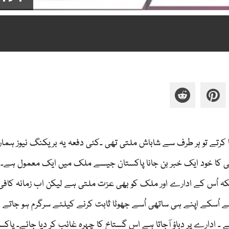
 کرتے تو ہر طرف سے شاباش ملتی تھی ۔کئی دفعہ یہ بریکنگ نیوز ہم
حافی کا خود ایک خبر بن جانا پاکستان جیسے ملک میں ایک معمول ہے۔
کہ اُس کے ادارے اور ملک کو بھی عزت ملتی ہے لیکن اب زمانہ کافی
ُسکے اپنے ہی ساتھی اُسے جھوٹا ثابت کرنے کیلئے سرگرم ہو جاتے ہی
 ادارے پر دباؤ آجاتا ہے اس گستاخ کا چہرہ غائب کر دیا جائے۔ پاکس