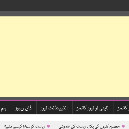
 کالمز
نایٹی ٹو نیوز کالمز
انڈپینڈنٹ نیوز
ڈان ںیوز
ہم 
عصوم کلیوں کی پکار۔ ریاست کی خاموشی
ریاست کو سہارا کیسے ملے؟
د