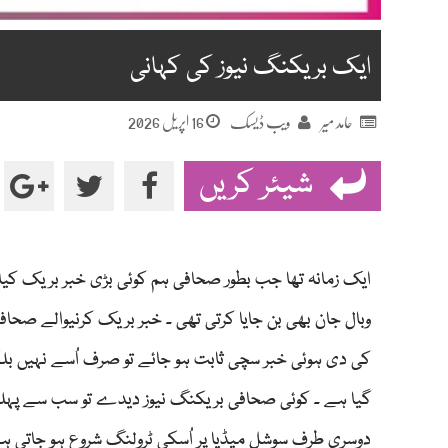
ایک بریکنگ نیوز کی کہانی
16 اپریل 2026
حامد میر
ویب ڈیسک
شیئر کریں
ایک زمانہ تھا جب بطور صحافی ہم کوئی بڑی خبر بریک کیا
وبال جان بھی بن جایا کرتی تھی ۔ خبر بریک کرنیوالے ص
کی دی ہوئی خبر سچی ثابت ہو جائے تو صرف اُسے نہیں بل
گیا ہے ۔ کوئی صحافی بریکنگ نیوز دیدے تو سب سے پہلے ا
دوسری طرف سوشل میڈیا پر اُسکی ٹرولنگ شروع ہو جاتی ہے ۔