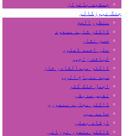
جمشید باغوان
جنگ نیوزکالم
منظورالحق
ڈاکٹر شاہد مسعود
حسن نثار
علی احمد ڈھلوں
لیاقت راجپر
ڈاکٹر عبدالقادر خان
سید منہاج الرب
اجمل خٹک کثر
نفیس صدیقی
ڈاکٹر مجاہد منصوری
حامد میر
ارشاد بھٹی
ڈاکٹر منصور نورانی