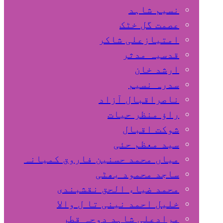
نسیم شاہد
عصمت گل خٹک
امتیازعلی شاکر
قدسیہ مدثر
ارشد خان
سدرہ نسیم
ناصراقبال آزاد
راؤ منظر حیات
شوکت اقبال
سید معظم حئی
میاں محمد حسنین فاروق کمیانہ
ساجد محمود بھٹی
محمد ضیاء الحق نقشبندی
خلیل احمد نینی تا ل والا
مرادعلی شاہد دوحہ قطر