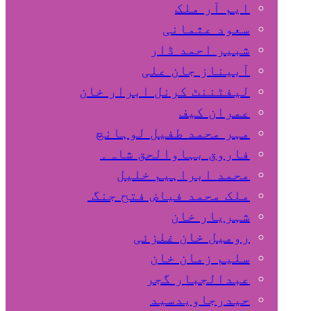
ایم آر ملک
سعود عثمانی
شبیر احمد ڈار
آبیناز جان علی
لیفٹننٹ کرنل ابرار خان
عمران کیف
مہر محمد طفیل لوہانچ
فاروق بہاوالحق شاہ۔
محمد ابراہیم خلیل
ملک محمد فیاض فتح جنگ
شہریار خان
رومیل خان غلزئی
سلیم زمان خان
عبدالجبار گجر
حیدرجاویدسید