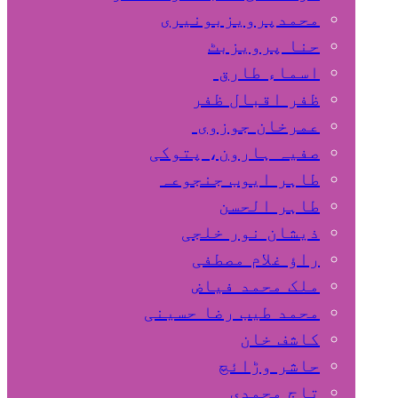
محمدپرویزبونیری
حنا پرویزبٹ
اسماء طارق
ظفر اقبال ظفر
عمرخان جوزوی
صفیہ ہارون، پتوکی
طاہر ایوب جنجوعہ
طاہر الحسن
ذیشان نور خلجی
راﺅ غلام مصطفی
ملک محمد فیاض
محمد طیب رضا حسینی
کاشف خان
حاشر وڑائچ
تاج محمدی