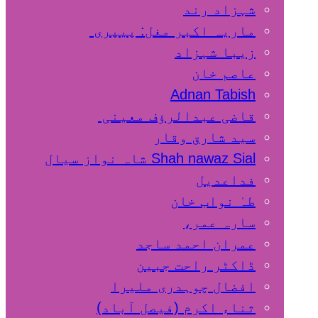
شہزاد رند
ماریہ اکبر مغل: پیپری
زیبا شہزاد
عاصم خان
Adnan Tabish
قاضی عبدالرؤف معینی
سید شارق وقار
Shah nawaz Sial شاہ نواز سیال
فداعدیل
طہٰ نواب خان
سارہ عمر،
عمران احمد ساجد
ڈاکٹر راحت جبین
افضال چوہدری ملیرا
ثناء اکرم (فیصل آباد)