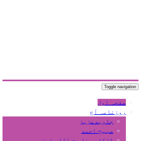
Toggle navigation
صفحہ اول
روزنامہ آج
جاویدعزیز
صبیح احمد
ڈاکٹر عنا یت اللہ فیضی