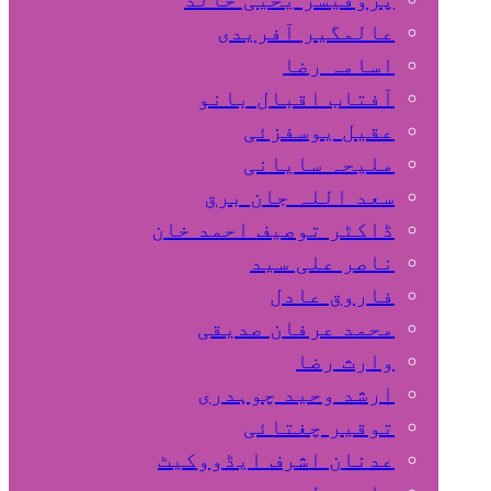
عالمگیر آفریدی
اسامہ رضا
آفتاب اقبال بانو
عقیل یوسفزئی
ملیحہ سایانی
سعد اللہ جان برق
ڈاکٹر توصیف احمد خان
ناصر علی سید
فاروق عادل
محمد عرفان صدیقی
وارث رضا
ارشد وحید چوہدری
توقیر چغتائی
عدنان اشرف ایڈووکیٹ