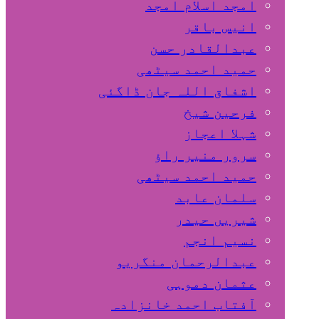
امجد اسلام امجد
انیس باقر
عبدالقادر حسن
حمید احمد سیٹھی
اشفاق اللہ جان ڈاگئی
فرحین شیخ
شہلا اعجاز
سرور منیر راؤ
حمید احمد سیٹھی
سلمان عابد
شیریں حیدر
نسیم انجم
عبدالرحمان منگریو
عثمان دموہی
آفتاب احمد خانزادہ