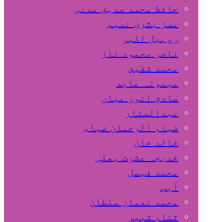
حافظ محمد صدیق مدنی
مسز بشریٰ نسیم
روہیل اکبر
ناصر محمود ناز
محمد شفیق
میمونہ عابد
صادق انور میاں
عبدالستار
ضیاء الرحمان ضیاء
خالد خان
خدیجہ عشرت بھلی
محمد فیصل
آیب
محمد نعمان سلطان
ثناء شبیر