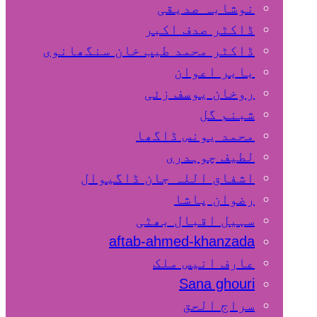
نوشابہ صدیقی
ڈاکٹر صدف اکبر
ڈاکٹر محمد طیب خان سنگھانوی
بابر اعوان
روخان یوسف زئی
شبنم گل
محمد یونس ڈاگھا
لطیف چوہدری
اشفاق اللہ جان ڈاگیوال
رضوان پاشا
سہیل اقبال بھٹی
aftab-ahmed-khanzada
عارف انیس ملک
Sana ghouri
سراج الحق