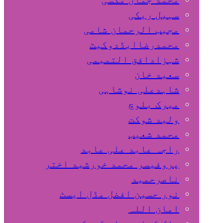
سہیل ريكی
مجیب الرحمان شامی
محمدرضاایڈدوکیٹ
شہزادافق التمیمی
سعید خان
شاہدعلی نوشاہی
میرک بلوچ
ولید شوکت
محمد شعیب
راجہ عابد علی عابد
پروفیسر محمد خورشید اختر
ناصرحمید
نور حسین افضل مڈل ایسٹ
امان اللہ