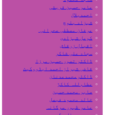
عامر حسین قریشی
اﺣﻤﺪﺑﻼل
شہزاد بلوچ
عرفان مصطفٰی صحرائی
کومل شہزادی
اقبال زرقاش
سجاد علی شاکر
ڈاکٹر تصور حسین مرزا
قاضی شیراز احمد ایڈووکیٹ
ڈاکٹرمحمدعدنان
عطاءللہ کاکڑ
صابر محمد حسین
خالد محمود فیصل
عامر ظہور سرگانہ
محمد جمال مگسی