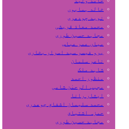
حامد ولید
خالد ہمایوں
نوید چودھری
محمد معاذ قریشی
مجاہد حسین طوری
میاں عمر عباس
پرو فیسر سید اسرار بخاری
ناصر سلمان
شاہد ملک
منظور احمد
مجیب الرحمٰن شامی
ایثار رانا
محمد سلیمان اشفاق چوهدری
حمزہ اشتیاق
مجاہد حسین طوری