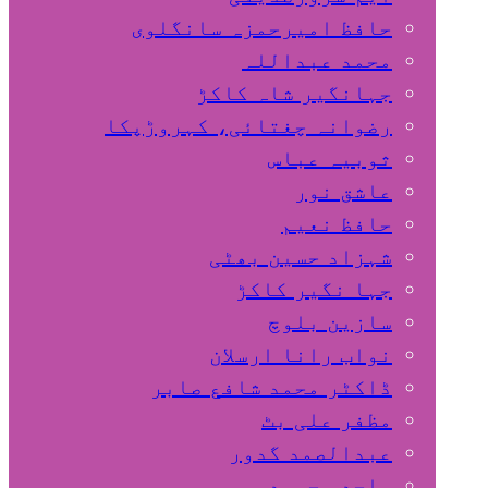
حافظ امیرحمزہ سانگلوی
محمد عبداللہ
جہانگیر شاہ کاکڑ
رضوانہ چغتائی، کہروڑپکا
ثوبیہ عباس
عاشق نور
حافظ نعیم
شہزاد حسین بھٹی
جہا نگیر کاکڑ
سازین بلوچ
نواب رانا ارسلان
ڈاکٹر محمد شافع صابر
مظفر علی بٹ
عبدالصمد گدور
ساجد محمود