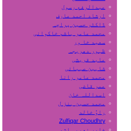
عبدالرفع رسول
ارشاد احمد عارف
ڈاکٹر حسین پراچہ
محمد عامر ہاشم خاکوانی
سعید خا ور
ظہور دھریجہ
عابد قریشی
شاہین صہبائی
محمد عامر رانا
عمر قاضی
اسداللہ خان
محمد حسین ہنز ل
راوٗ خالد
Zulfiqar Choudhry
خاور نعیم ہاشمی