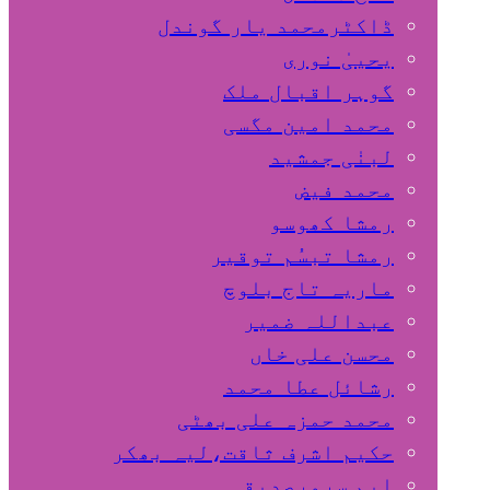
ڈاکٹرمحمد یار گوندل
گوہر اقبال ملک
محمد امین مگسی
لبنٰی جمشید
محمد فیض
رمشا کھوسو
رمشا تبسُم توقیر
ماریہ تاج بلوچ
عبداللہ ضمیر
محسن علی خاں
رشائل عطا محمد
محمد حمزہ علی بھٹی
حکیم اشرف ثاقت،لیہ بھکر
ایم سرورصدیقی