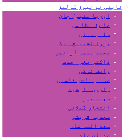
نایٹی ٹو نیوز کالمز
اوریا مقبول جان
عا رف نظا می
سلیم صافی
مرزا اشتیاق بیگ
محمد سعید آرائیں
ڈاکٹر صغرا صدف
واصف ناگی
عطا ء الحق قاسمی
ہارون الرشید
سجاد میر
افتخار گیلانی
سعدیہ قریشی
سعد الله شاہ
عدنان عادل