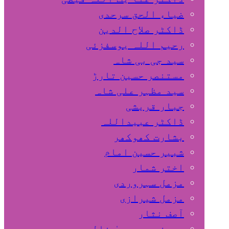
ضیاء الحق سرحدی
ڈاکٹر صلاح الدین
رحیم اللہ یوسفزئی
سید جی بی شاہ
مستنصر حسین تارڑ
سید مظہر علی شاہ
جبار قریشی
ڈاکٹر عبیداللہ
بشارت کھوکھر
شبیر حسین امام
اختر شمار
مزمل سہروردی
مزمل شیرازی
آصف نثار
پروفیسر یحییٰ خالد