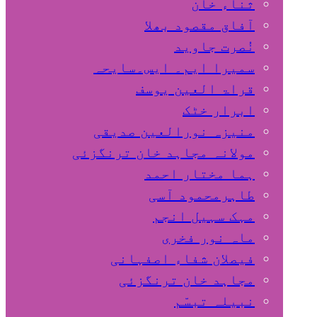
ثناء خان
آفاق مقصود بھلا
نُصرت جاوید
سمیرا ایم۔ ایس۔سایحہ
قراۃ العین یوسف
ابرار خٹک
منیزہ نورالعین صدیقی
مولانہ مجاہد خان ترنگزئی
ہما مختار احمد
طاہرمحمود آسی
مہک سہیل انجم
ماہ نور فخری
فیصلان شفاء اصفہانی
مجاہد خان ترنگزئی
نبیلہ تبسّم