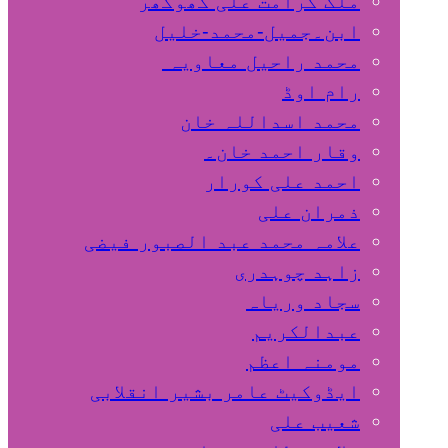
ملک کرامت علی کھوکھر
ابن۔جمیل-محمد-خلیل
محمد راحیل معاویہ
رام اوڈ
محمد اسداللہ خان
وقار احمد خان۔
احمد علی کورار
ذمران علی
علامہ محمد عبد الصبور فیضی
زاہد چوہدری
سجاد وریاہ
عبدالکریم
مومنہ اعظم
ایڈوکیٹ عامر بشیر انقلابی
شعیب علی