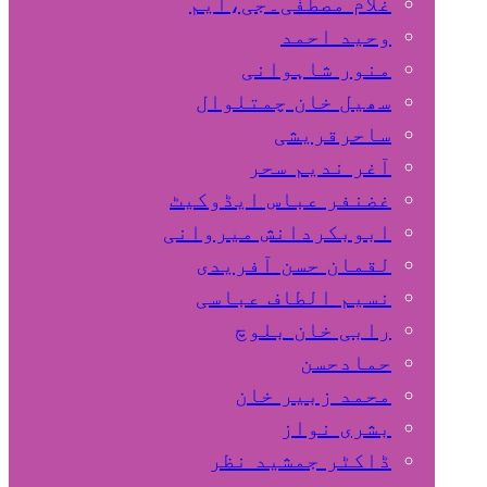
غلام مصطفٰی۔جی،ایم
وحید احمد
منور شاہوانی
سھیل خان چمتلوال
ساحرقریشی
آغر ندیم سحر
غضنفر عباس ایڈوکیٹ
ابوبکردانش میروانی
لقمان حسن آفریدی
نسیم الطاف عباسی
رابی خان بلوچ
حمادحسن
محمد زبیر خان
بشری نواز
ڈاکٹر جمشید نظر