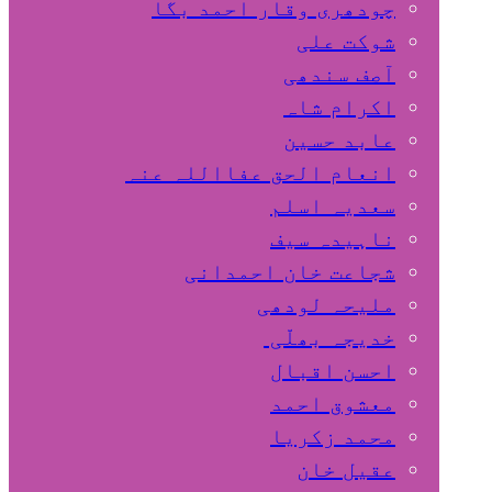
چودھری وقار احمد بگا
شوکت علی
آصف سندھی
اکرام شاہ
عابد حسین
انعام الحق عفااللہ عنہ
سعدیہ اسلم
ناہیدہ سیف
شجاعت خان احمدانی
ملیحہ لودھی
خدیجہ بھلّی
احسن اقبال
معشوق احمد
محمد زکریا
عقیل خان