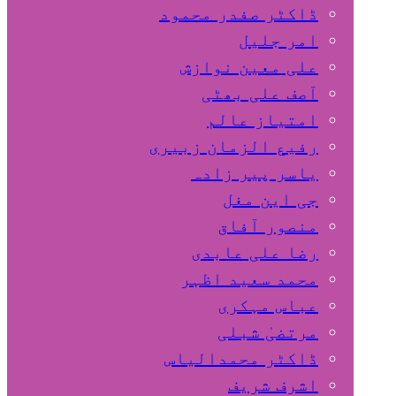
ڈاکٹر صفدر محمود
امر جلیل
علی معین نوازش
آصف علی بھٹی
امتیاز عالم
رفیع الزمان زبیری
یاسر پیر زادہ
جی این مغل
منصور آفاق
رضا علی عابدی
محمد سعید اظہر
عباس مہکری
مرتضیٰ شبلی
ڈاکٹر محمدالیاس
اشرف شریف