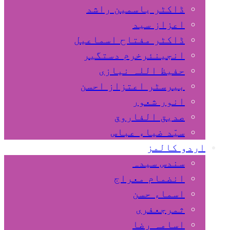
ڈاکٹر یاسمین راشد
اعزاز سید
ڈاکٹر مفتاح اسماعیل
انجینئرخرم دستگیر
حفیظ اللہ نیازی
بیرسٹر اعتزاز احسن
انور شعور
صدیق الفاروق
سیّد ضیاء عباس
اردو کالمز
سندس سیدہ
انضمام معراج
اسماء حسن
ثمرجعفری
اسامہ رضا