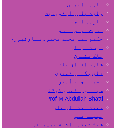
ناہید اعوان
ولید بابر ایڈووکیٹ
ماریہ الطاف
نصرت عباس داسو
حکیم سید محمد محمود سہارنپوری
ارشد غزالی
ملک عثمان
شاہد افراز خان
دلیپ کمار کھتری
محمد سجاد آہیر
سید نورالحسن گیلانی
Prof M Abdullah Bhatti
محمد سعد علی خان
مبینہ علی
شیخ توقیر اکرم حبیبانی