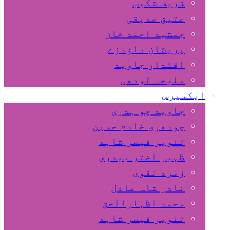
شریف شکیب
عتیق صدیقی
جمشید احمد خان
پریشان داﺅدزے
اقتدار جاوید
ملیحہ لودھی
ایکسپرس
جاوید چو ہدری
چودھری خادم حسین
تنویر قیصر شاہد
ظہیر اختر بیدری
زمرد نقوی
نادر شاہ عادل
محمد اظہارالحق
تنویر قیصر شاہد