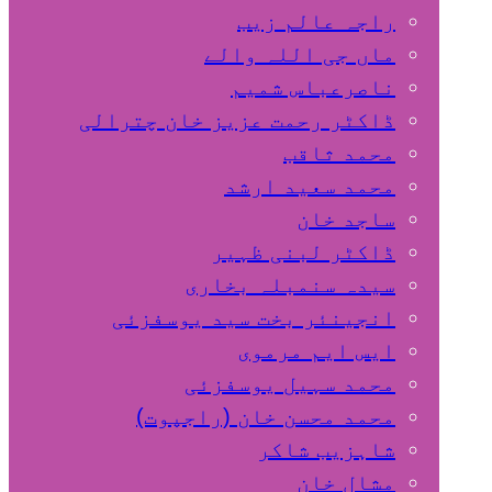
راجہ عالم زیب
ماں جی اللہ والے
ناصرعباس شمیم
ڈاکٹر رحمت عزیز خان چترالی
محمد ثاقب
محمد سعید ارشد
ساجد خان
ڈاکٹر لبنی ظہیر
سیدہ سنمبلہ بخاری
انجینئر بخت سید یوسفزئی
ایس ایم مرموی
محمد سہیل یوسفزئی
محمد محسن خان (راجپوت)
شاہزیب شاکر
مشال خان