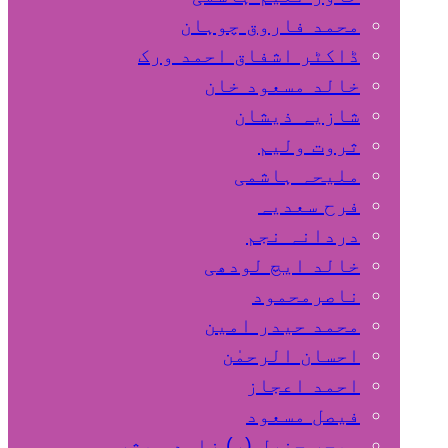
محمد فاروق چوہان
ڈاکٹر اشفاق احمد ورک
خالد مسعود خان
شازیہ ذیشان
ثروت ولیم
ملیحہ ہاشمی
فرح سعدیہ
دردانہ نجم
خالد ایچ لودھی
ناصرمحمود
محمد حیدر امین
احسان الرحمٰن
احمد اعجاز
فیصل مسعود
میجر جنرل (ر) زاہد مبشر