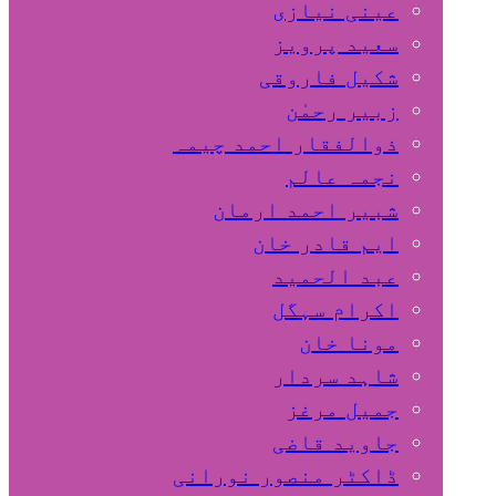
عینی نیازی
سعید پرویز
شکیل فاروقی
زبیر رحمٰن
ذوالفقار احمد چیمہ
نجمہ عالم
شبیر احمد ارمان
ایم قادر خان
عبد الحمید
اکرام سہگل
مونا خان
شاہد سردار
جمیل مرغز
جاوید قاضی
ڈاکٹر منصور نورانی