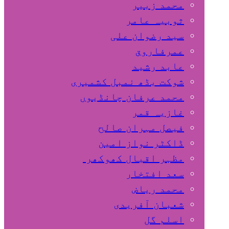
محمد زبیر
ثوبیہ عامر
سید رضوان علی
عمرفاروق
عابد رشید
شوکت بڈھ نمبل کشمیری
محمد عرفان چانڈیوں
غازیہ قمر
فیصل مہران صالح
ڈاکٹر نواز امین
مظہر اقبال کھوکھر
سعد افتخار
محمد ریاض
شعبان آفریدی
اسلم گل