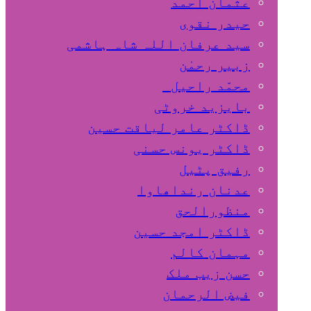
عثمان احمد
حیدر نقوی
سید عرفان اللہ شاہ ہاشمی
زبیر رحمٰن
محمّد راحیل
بایزید خروٹی
ڈاکٹر عامر لیاقت حسین
ڈاکٹر یونس حسنی
رفیق پٹیل
عدنان رنداھاوا
منظورالحق
ڈاکٹر امجد حسین
مہمان کالم
حسن زیب ملک
فیض الرحمان