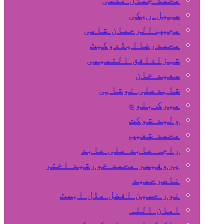
سہیل ريكی
مجیب الرحمان شامی
محمدرضاایڈدوکیٹ
شہزادافق التمیمی
سعید خان
شاہدعلی نوشاہی
میرک بلوچ
ولید شوکت
محمد شعیب
راجہ عابد علی عابد
پروفیسر محمد خورشید اختر
ناصرحمید
نور حسین افضل مڈل ایسٹ
امان اللہ