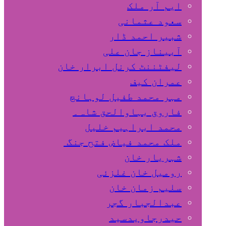
ایم آر ملک
سعود عثمانی
شبیر احمد ڈار
آبیناز جان علی
لیفٹننٹ کرنل ابرار خان
عمران کیف
مہر محمد طفیل لوہانچ
فاروق بہاوالحق شاہ۔
محمد ابراہیم خلیل
ملک محمد فیاض فتح جنگ
شہریار خان
رومیل خان غلزئی
سلیم زمان خان
عبدالجبار گجر
حیدرجاویدسید