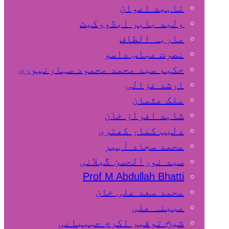
ناہید اعوان
ولید بابر ایڈووکیٹ
ماریہ الطاف
نصرت عباس داسو
حکیم سید محمد محمود سہارنپوری
ارشد غزالی
ملک عثمان
شاہد افراز خان
دلیپ کمار کھتری
محمد سجاد آہیر
سید نورالحسن گیلانی
Prof M Abdullah Bhatti
محمد سعد علی خان
مبینہ علی
شیخ توقیر اکرم حبیبانی