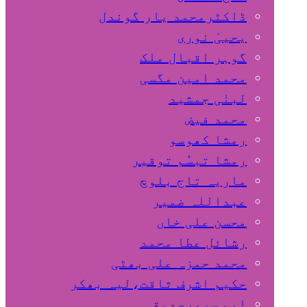
ڈاکٹرمحمد یار گوندل
گوہر اقبال ملک
محمد امین مگسی
لبنٰی جمشید
محمد فیض
رمشا کھوسو
رمشا تبسُم توقیر
ماریہ تاج بلوچ
عبداللہ ضمیر
محسن علی خاں
رشائل عطا محمد
محمد حمزہ علی بھٹی
حکیم اشرف ثاقت،لیہ بھکر
ایم سرورصدیقی