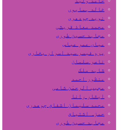
حامد ولید
خالد ہمایوں
نوید چودھری
محمد معاذ قریشی
مجاہد حسین طوری
میاں عمر عباس
پرو فیسر سید اسرار بخاری
ناصر سلمان
شاہد ملک
منظور احمد
مجیب الرحمٰن شامی
ایثار رانا
محمد سلیمان اشفاق چوهدری
حمزہ اشتیاق
مجاہد حسین طوری