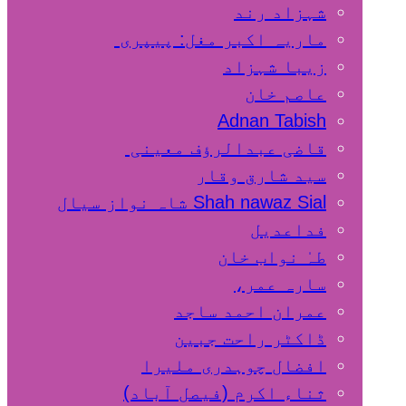
شہزاد رند
ماریہ اکبر مغل: پیپری
زیبا شہزاد
عاصم خان
Adnan Tabish
قاضی عبدالرؤف معینی
سید شارق وقار
Shah nawaz Sial شاہ نواز سیال
فداعدیل
طہٰ نواب خان
سارہ عمر،
عمران احمد ساجد
ڈاکٹر راحت جبین
افضال چوہدری ملیرا
ثناء اکرم (فیصل آباد)