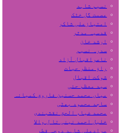
نسیم شاہد
عصمت گل خٹک
امتیازعلی شاکر
قدسیہ مدثر
ارشد خان
سدرہ نسیم
ناصراقبال آزاد
راؤ منظر حیات
شوکت اقبال
سید معظم حئی
میاں محمد حسنین فاروق کمیانہ
ساجد محمود بھٹی
محمد ضیاء الحق نقشبندی
خلیل احمد نینی تا ل والا
مرادعلی شاہد دوحہ قطر