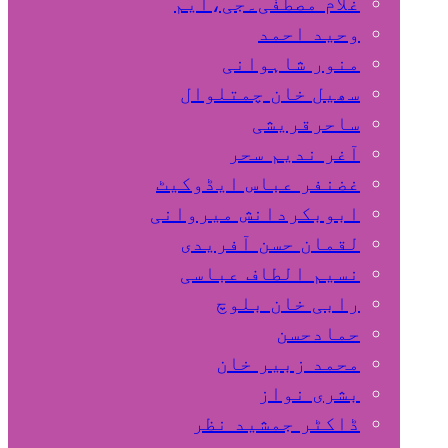
غلام مصطفٰی۔جی،ایم
وحید احمد
منور شاہوانی
سھیل خان چمتلوال
ساحرقریشی
آغر ندیم سحر
غضنفر عباس ایڈوکیٹ
ابوبکردانش میروانی
لقمان حسن آفریدی
نسیم الطاف عباسی
رابی خان بلوچ
حمادحسن
محمد زبیر خان
بشری نواز
ڈاکٹر جمشید نظر