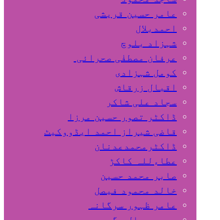
عامر حسین قریشی
اﺣﻤﺪﺑﻼل
شہزاد بلوچ
عرفان مصطفٰی صحرائی
کومل شہزادی
اقبال زرقاش
سجاد علی شاکر
ڈاکٹر تصور حسین مرزا
قاضی شیراز احمد ایڈووکیٹ
ڈاکٹرمحمدعدنان
عطاءللہ کاکڑ
صابر محمد حسین
خالد محمود فیصل
عامر ظہور سرگانہ
محمد جمال مگسی