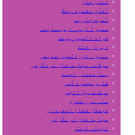
ثناء خان
آفاق مقصود بھلا
نُصرت جاوید
سمیرا ایم۔ ایس۔سایحہ
قراۃ العین یوسف
ابرار خٹک
منیزہ نورالعین صدیقی
مولانہ مجاہد خان ترنگزئی
ہما مختار احمد
طاہرمحمود آسی
مہک سہیل انجم
ماہ نور فخری
فیصلان شفاء اصفہانی
مجاہد خان ترنگزئی
نبیلہ تبسّم