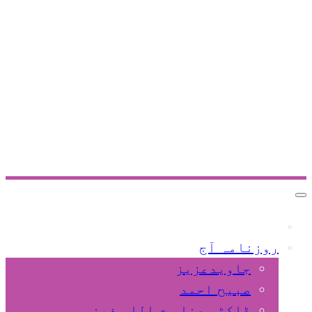
Toggle
navigation
صفحہ
اول
روزنامہ آج
جاویدعزیز
صبیح احمد
ڈاکٹر عنا یت اللہ فیضی