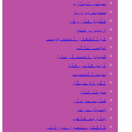
عینی نیازی
سعید پرویز
شکیل فاروقی
زبیر رحمٰن
ذوالفقار احمد چیمہ
نجمہ عالم
شبیر احمد ارمان
ایم قادر خان
عبد الحمید
اکرام سہگل
مونا خان
شاہد سردار
جمیل مرغز
جاوید قاضی
ڈاکٹر منصور نورانی