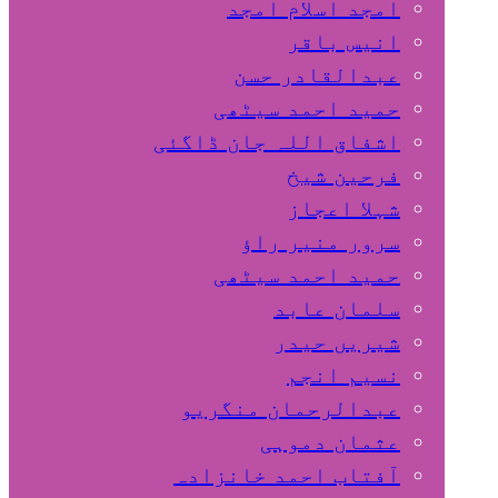
امجد اسلام امجد
انیس باقر
عبدالقادر حسن
حمید احمد سیٹھی
اشفاق اللہ جان ڈاگئی
فرحین شیخ
شہلا اعجاز
سرور منیر راؤ
حمید احمد سیٹھی
سلمان عابد
شیریں حیدر
نسیم انجم
عبدالرحمان منگریو
عثمان دموہی
آفتاب احمد خانزادہ