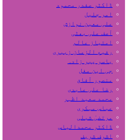
ڈاکٹر صفدر محمود
امر جلیل
علی معین نوازش
آصف علی بھٹی
امتیاز عالم
رفیع الزمان زبیری
یاسر پیر زادہ
جی این مغل
منصور آفاق
رضا علی عابدی
محمد سعید اظہر
عباس مہکری
مرتضیٰ شبلی
ڈاکٹر محمدالیاس
اشرف شریف