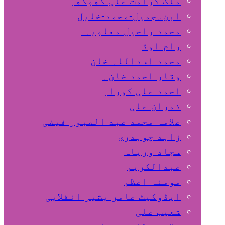
ملک کرامت علی کھوکھر
ابن۔جمیل-محمد-خلیل
محمد راحیل معاویہ
رام اوڈ
محمد اسداللہ خان
وقار احمد خان۔
احمد علی کورار
ذمران علی
علامہ محمد عبد الصبور فیضی
زاہد چوہدری
سجاد وریاہ
عبدالکریم
مومنہ اعظم
ایڈوکیٹ عامر بشیر انقلابی
شعیب علی