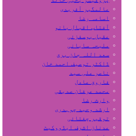
عالمگیر آفریدی
اسامہ رضا
آفتاب اقبال بانو
عقیل یوسفزئی
ملیحہ سایانی
سعد اللہ جان برق
ڈاکٹر توصیف احمد خان
ناصر علی سید
فاروق عادل
محمد عرفان صدیقی
وارث رضا
ارشد وحید چوہدری
توقیر چغتائی
عدنان اشرف ایڈووکیٹ