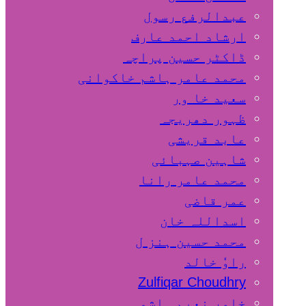
عبدالرفع رسول
ارشاد احمد عارف
ڈاکٹر حسین پراچہ
محمد عامر ہاشم خاکوانی
سعید خا ور
ظہور دھریجہ
عابد قریشی
شاہین صہبائی
محمد عامر رانا
عمر قاضی
اسداللہ خان
محمد حسین ہنز ل
راوٗ خالد
Zulfiqar Choudhry
خاور نعیم ہاشمی