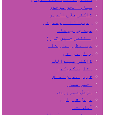
ضیاء الحق سرحدی
ڈاکٹر صلاح الدین
رحیم اللہ یوسفزئی
سید جی بی شاہ
مستنصر حسین تارڑ
سید مظہر علی شاہ
جبار قریشی
ڈاکٹر عبیداللہ
بشارت کھوکھر
شبیر حسین امام
اختر شمار
مزمل سہروردی
مزمل شیرازی
آصف نثار
پروفیسر یحییٰ خالد