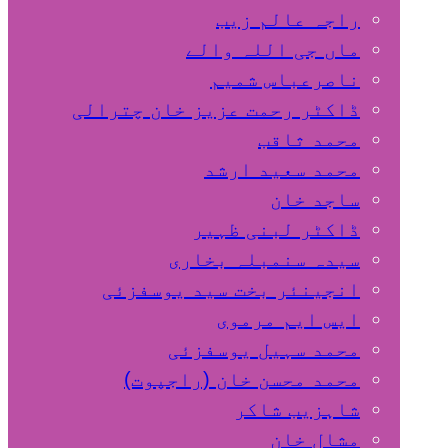
راجہ عالم زیب
ماں جی اللہ والے
ناصرعباس شمیم
ڈاکٹر رحمت عزیز خان چترالی
محمد ثاقب
محمد سعید ارشد
ساجد خان
ڈاکٹر لبنی ظہیر
سیدہ سنمبلہ بخاری
انجینئر بخت سید یوسفزئی
ایس ایم مرموی
محمد سہیل یوسفزئی
محمد محسن خان (راجپوت)
شاہزیب شاکر
مشال خان