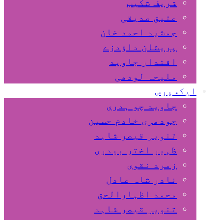
شریف شکیب
عتیق صدیقی
جمشید احمد خان
پریشان داﺅدزے
اقتدار جاوید
ملیحہ لودھی
ایکسپرس
جاوید چو ہدری
چودھری خادم حسین
تنویر قیصر شاہد
ظہیر اختر بیدری
زمرد نقوی
نادر شاہ عادل
محمد اظہارالحق
تنویر قیصر شاہد