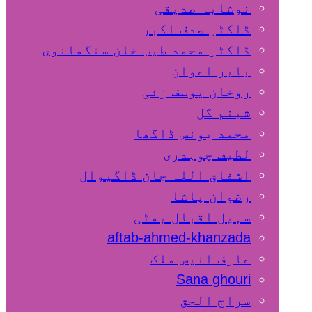
نوشابہ صدیقی
ڈاکٹر صدف اکبر
ڈاکٹر محمد طیب خان سنگھانوی
بابر اعوان
روخان یوسف زئی
شبنم گل
محمد یونس ڈاگھا
لطیف چوہدری
اشفاق اللہ جان ڈاگیوال
رضوان پاشا
سہیل اقبال بھٹی
aftab-ahmed-khanzada
عارف انیس ملک
Sana ghouri
سراج الحق