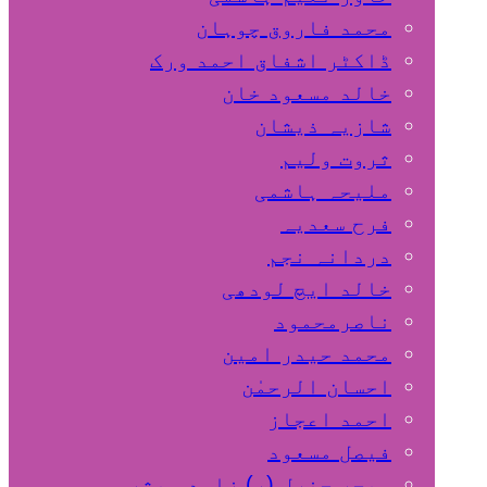
محمد فاروق چوہان
ڈاکٹر اشفاق احمد ورک
خالد مسعود خان
شازیہ ذیشان
ثروت ولیم
ملیحہ ہاشمی
فرح سعدیہ
دردانہ نجم
خالد ایچ لودھی
ناصرمحمود
محمد حیدر امین
احسان الرحمٰن
احمد اعجاز
فیصل مسعود
میجر جنرل (ر) زاہد مبشر