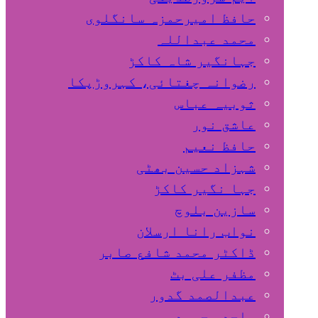
حافظ امیرحمزہ سانگلوی
محمد عبداللہ
جہانگیر شاہ کاکڑ
رضوانہ چغتائی، کہروڑپکا
ثوبیہ عباس
عاشق نور
حافظ نعیم
شہزاد حسین بھٹی
جہا نگیر کاکڑ
سازین بلوچ
نواب رانا ارسلان
ڈاکٹر محمد شافع صابر
مظفر علی بٹ
عبدالصمد گدور
ساجد محمود