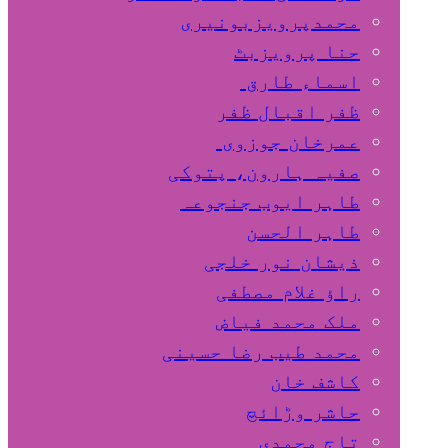
محمدپرویزبونیری
حنا پرویزبٹ
اسماء طارق
ظفر اقبال ظفر
عمرخان جوزوی
صفیہ ہارون، پتوکی
طاہر ایوب جنجوعہ
طاہر الحسن
ذیشان نور خلجی
راﺅ غلام مصطفی
ملک محمد فیاض
محمد طیب رضا حسینی
کاشف خان
حاشر وڑائچ
تاج محمدی