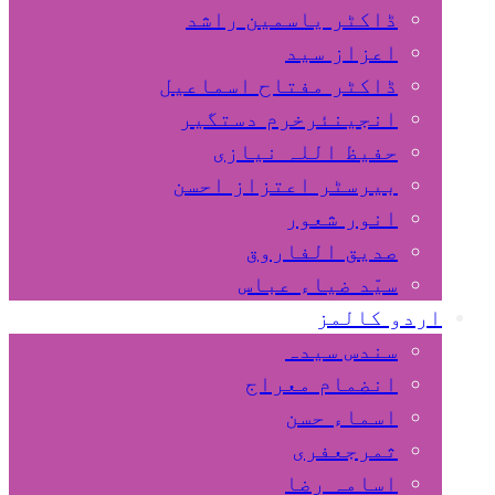
ڈاکٹر یاسمین راشد
اعزاز سید
ڈاکٹر مفتاح اسماعیل
انجینئرخرم دستگیر
حفیظ اللہ نیازی
بیرسٹر اعتزاز احسن
انور شعور
صدیق الفاروق
سیّد ضیاء عباس
اردو کالمز
سندس سیدہ
انضمام معراج
اسماء حسن
ثمرجعفری
اسامہ رضا