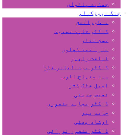
جمشید باغوان
جنگ نیوزکالم
منظورالحق
ڈاکٹر شاہد مسعود
حسن نثار
علی احمد ڈھلوں
لیاقت راجپر
ڈاکٹر عبدالقادر خان
سید منہاج الرب
اجمل خٹک کثر
نفیس صدیقی
ڈاکٹر مجاہد منصوری
حامد میر
ارشاد بھٹی
ڈاکٹر منصور نورانی