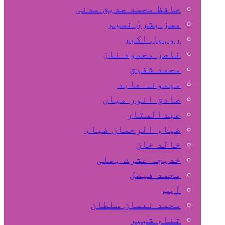
حافظ محمد صدیق مدنی
مسز بشریٰ نسیم
روہیل اکبر
ناصر محمود ناز
محمد شفیق
میمونہ عابد
صادق انور میاں
عبدالستار
ضیاء الرحمان ضیاء
خالد خان
خدیجہ عشرت بھلی
محمد فیصل
آیب
محمد نعمان سلطان
ثناء شبیر