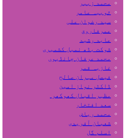
محمد زبیر
ثوبیہ عامر
سید رضوان علی
عمرفاروق
عابد رشید
شوکت بڈھ نمبل کشمیری
محمد عرفان چانڈیوں
غازیہ قمر
فیصل مہران صالح
ڈاکٹر نواز امین
مظہر اقبال کھوکھر
سعد افتخار
محمد ریاض
شعبان آفریدی
اسلم گل