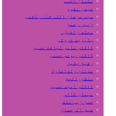
عثمان احمد
حیدر نقوی
سید عرفان اللہ شاہ ہاشمی
زبیر رحمٰن
محمّد راحیل
بایزید خروٹی
ڈاکٹر عامر لیاقت حسین
ڈاکٹر یونس حسنی
رفیق پٹیل
عدنان رنداھاوا
منظورالحق
ڈاکٹر امجد حسین
مہمان کالم
حسن زیب ملک
فیض الرحمان