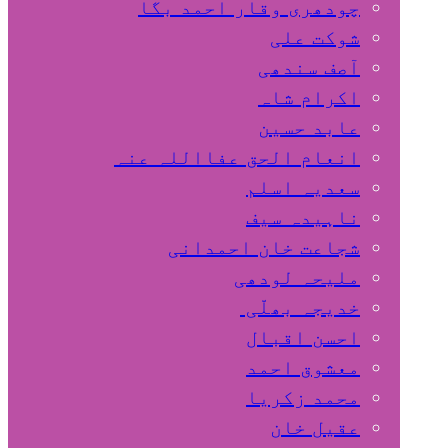
چودھری وقار احمد بگا
شوکت علی
آصف سندھی
اکرام شاہ
عابد حسین
انعام الحق عفااللہ عنہ
سعدیہ اسلم
ناہیدہ سیف
شجاعت خان احمدانی
ملیحہ لودھی
خدیجہ بھلّی
احسن اقبال
معشوق احمد
محمد زکریا
عقیل خان