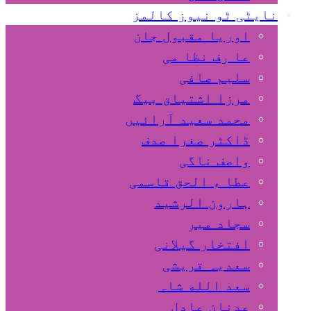
نایٹی ٹو نیوز کالمز
اوریا مقبول جان
عا رف نظا می
سلیم صافی
مرزا اشتیاق بیگ
محمد سعید آرائیں
ڈاکٹر صغرا صدف
واصف ناگی
عطا ء الحق قاسمی
ہارون الرشید
سجاد میر
افتخار گیلانی
سعدیہ قریشی
سعد الله شاہ
عدنان عادل