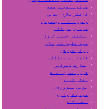
ضیاء الحق سرحدی
ڈاکٹر صلاح الدین
رحیم اللہ یوسفزئی
سید جی بی شاہ
مستنصر حسین تارڑ
سید مظہر علی شاہ
جبار قریشی
ڈاکٹر عبیداللہ
بشارت کھوکھر
شبیر حسین امام
اختر شمار
مزمل سہروردی
مزمل شیرازی
آصف نثار
پروفیسر یحییٰ خالد