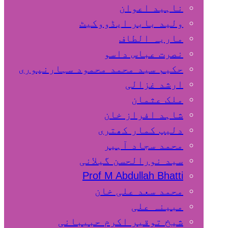
ناہید اعوان
ولید بابر ایڈووکیٹ
ماریہ الطاف
نصرت عباس داسو
حکیم سید محمد محمود سہارنپوری
ارشد غزالی
ملک عثمان
شاہد افراز خان
دلیپ کمار کھتری
محمد سجاد آہیر
سید نورالحسن گیلانی
Prof M Abdullah Bhatti
محمد سعد علی خان
مبینہ علی
شیخ توقیر اکرم حبیبانی