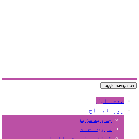
Toggle navigation
صفحہ اول
روزنامہ آج
جاویدعزیز
صبیح احمد
ڈاکٹر عنا یت اللہ فیضی