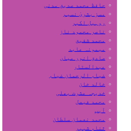
حافظ محمد صدیق مدنی
مسز بشریٰ نسیم
روہیل اکبر
ناصر محمود ناز
محمد شفیق
میمونہ عابد
صادق انور میاں
عبدالستار
ضیاء الرحمان ضیاء
خالد خان
خدیجہ عشرت بھلی
محمد فیصل
آیب
محمد نعمان سلطان
ثناء شبیر