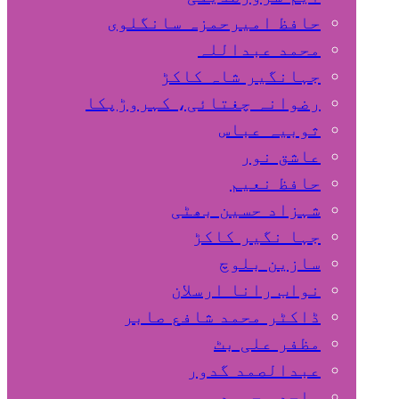
حافظ امیرحمزہ سانگلوی
محمد عبداللہ
جہانگیر شاہ کاکڑ
رضوانہ چغتائی، کہروڑپکا
ثوبیہ عباس
عاشق نور
حافظ نعیم
شہزاد حسین بھٹی
جہا نگیر کاکڑ
سازین بلوچ
نواب رانا ارسلان
ڈاکٹر محمد شافع صابر
مظفر علی بٹ
عبدالصمد گدور
ساجد محمود