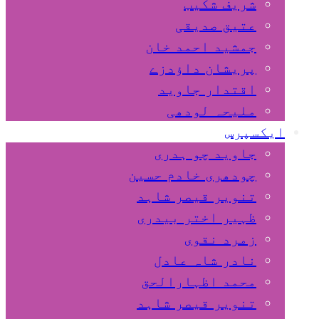
شریف شکیب
عتیق صدیقی
جمشید احمد خان
پریشان داﺅدزے
اقتدار جاوید
ملیحہ لودھی
ایکسپرس
جاوید چو ہدری
چودھری خادم حسین
تنویر قیصر شاہد
ظہیر اختر بیدری
زمرد نقوی
نادر شاہ عادل
محمد اظہارالحق
تنویر قیصر شاہد