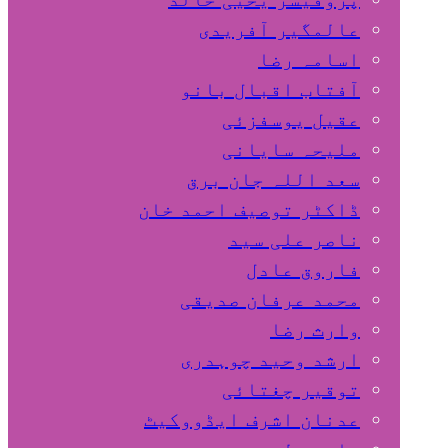
عالمگیر آفریدی
اسامہ رضا
آفتاب اقبال بانو
عقیل یوسفزئی
ملیحہ سایانی
سعد اللہ جان برق
ڈاکٹر توصیف احمد خان
ناصر علی سید
فاروق عادل
محمد عرفان صدیقی
وارث رضا
ارشد وحید چوہدری
توقیر چغتائی
عدنان اشرف ایڈووکیٹ