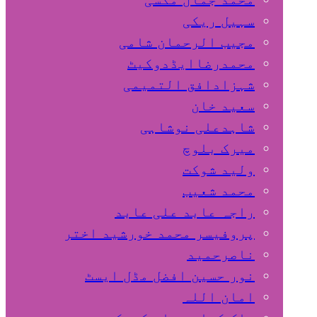
سہیل ريكی
مجیب الرحمان شامی
محمدرضاایڈدوکیٹ
شہزادافق التمیمی
سعید خان
شاہدعلی نوشاہی
میرک بلوچ
ولید شوکت
محمد شعیب
راجہ عابد علی عابد
پروفیسر محمد خورشید اختر
ناصرحمید
نور حسین افضل مڈل ایسٹ
امان اللہ