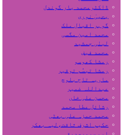
ڈاکٹرمحمد یار گوندل
گوہر اقبال ملک
محمد امین مگسی
لبنٰی جمشید
محمد فیض
رمشا کھوسو
رمشا تبسُم توقیر
ماریہ تاج بلوچ
عبداللہ ضمیر
محسن علی خاں
رشائل عطا محمد
محمد حمزہ علی بھٹی
حکیم اشرف ثاقت،لیہ بھکر
ایم سرورصدیقی