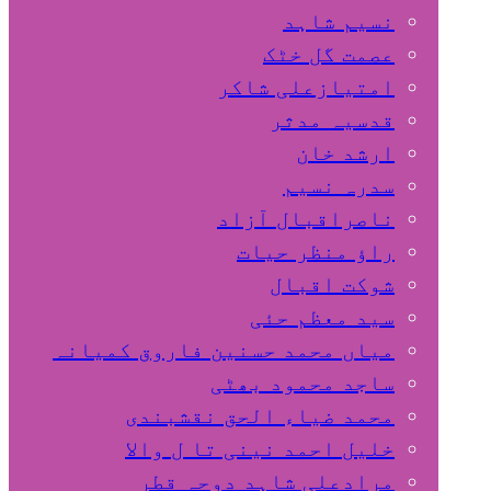
نسیم شاہد
عصمت گل خٹک
امتیازعلی شاکر
قدسیہ مدثر
ارشد خان
سدرہ نسیم
ناصراقبال آزاد
راؤ منظر حیات
شوکت اقبال
سید معظم حئی
میاں محمد حسنین فاروق کمیانہ
ساجد محمود بھٹی
محمد ضیاء الحق نقشبندی
خلیل احمد نینی تا ل والا
مرادعلی شاہد دوحہ قطر