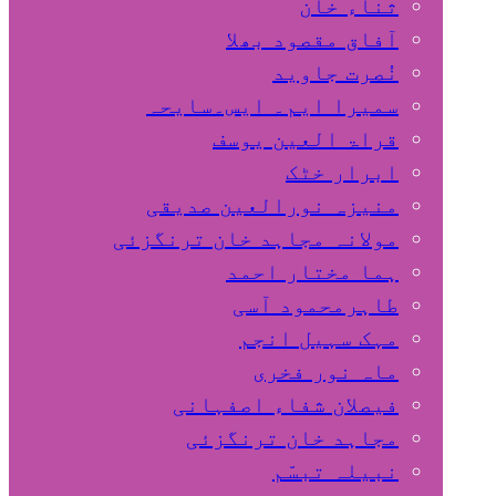
ثناء خان
آفاق مقصود بھلا
نُصرت جاوید
سمیرا ایم۔ ایس۔سایحہ
قراۃ العین یوسف
ابرار خٹک
منیزہ نورالعین صدیقی
مولانہ مجاہد خان ترنگزئی
ہما مختار احمد
طاہرمحمود آسی
مہک سہیل انجم
ماہ نور فخری
فیصلان شفاء اصفہانی
مجاہد خان ترنگزئی
نبیلہ تبسّم