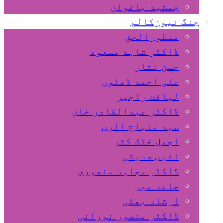
جمشید باغوان
جنگ نیوزکالم
منظورالحق
ڈاکٹر شاہد مسعود
حسن نثار
علی احمد ڈھلوں
لیاقت راجپر
ڈاکٹر عبدالقادر خان
سید منہاج الرب
اجمل خٹک کثر
نفیس صدیقی
ڈاکٹر مجاہد منصوری
حامد میر
ارشاد بھٹی
ڈاکٹر منصور نورانی