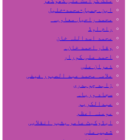
ملک کرامت علی کھوکھر
ابن۔جمیل-محمد-خلیل
محمد راحیل معاویہ
رام اوڈ
محمد اسداللہ خان
وقار احمد خان۔
احمد علی کورار
ذمران علی
علامہ محمد عبد الصبور فیضی
زاہد چوہدری
سجاد وریاہ
عبدالکریم
مومنہ اعظم
ایڈوکیٹ عامر بشیر انقلابی
شعیب علی