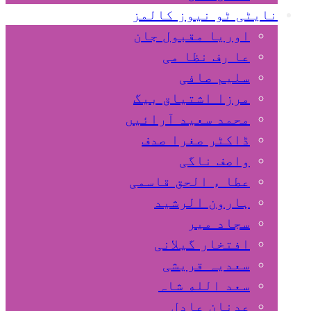
نایٹی ٹو نیوز کالمز
اوریا مقبول جان
عا رف نظا می
سلیم صافی
مرزا اشتیاق بیگ
محمد سعید آرائیں
ڈاکٹر صغرا صدف
واصف ناگی
عطا ء الحق قاسمی
ہارون الرشید
سجاد میر
افتخار گیلانی
سعدیہ قریشی
سعد الله شاہ
عدنان عادل