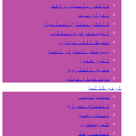
ڈاکٹر یاسمین راشد
اعزاز سید
ڈاکٹر مفتاح اسماعیل
انجینئرخرم دستگیر
حفیظ اللہ نیازی
بیرسٹر اعتزاز احسن
انور شعور
صدیق الفاروق
سیّد ضیاء عباس
اردو کالمز
سندس سیدہ
انضمام معراج
اسماء حسن
ثمرجعفری
اسامہ رضا