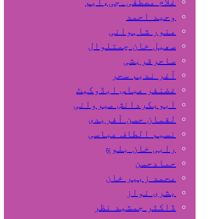
غلام مصطفٰی۔جی،ایم
وحید احمد
منور شاہوانی
سھیل خان چمتلوال
ساحرقریشی
آغر ندیم سحر
غضنفر عباس ایڈوکیٹ
ابوبکردانش میروانی
لقمان حسن آفریدی
نسیم الطاف عباسی
رابی خان بلوچ
حمادحسن
محمد زبیر خان
بشری نواز
ڈاکٹر جمشید نظر