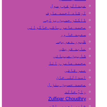
عبدالرفع رسول
ارشاد احمد عارف
ڈاکٹر حسین پراچہ
محمد عامر ہاشم خاکوانی
سعید خا ور
ظہور دھریجہ
عابد قریشی
شاہین صہبائی
محمد عامر رانا
عمر قاضی
اسداللہ خان
محمد حسین ہنز ل
راوٗ خالد
Zulfiqar Choudhry
خاور نعیم ہاشمی