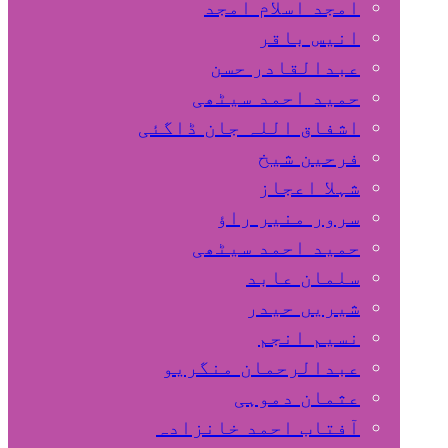
امجد اسلام امجد
انیس باقر
عبدالقادر حسن
حمید احمد سیٹھی
اشفاق اللہ جان ڈاگئی
فرحین شیخ
شہلا اعجاز
سرور منیر راؤ
حمید احمد سیٹھی
سلمان عابد
شیریں حیدر
نسیم انجم
عبدالرحمان منگریو
عثمان دموہی
آفتاب احمد خانزادہ