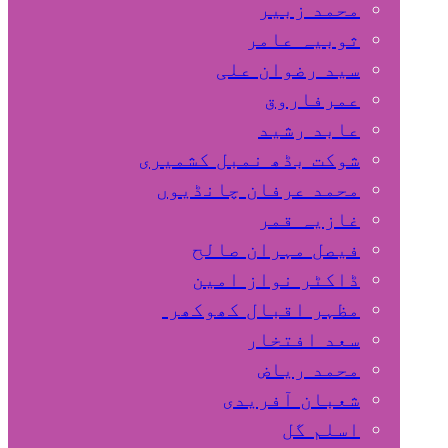
محمد زبیر
ثوبیہ عامر
سید رضوان علی
عمرفاروق
عابد رشید
شوکت بڈھ نمبل کشمیری
محمد عرفان چانڈیوں
غازیہ قمر
فیصل مہران صالح
ڈاکٹر نواز امین
مظہر اقبال کھوکھر
سعد افتخار
محمد ریاض
شعبان آفریدی
اسلم گل