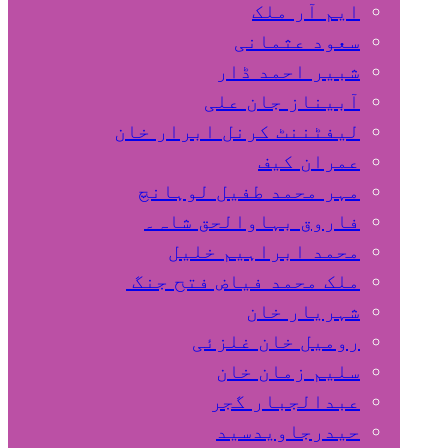
ایم آر ملک
سعود عثمانی
شبیر احمد ڈار
آبیناز جان علی
لیفٹننٹ کرنل ابرار خان
عمران کیف
مہر محمد طفیل لوہانچ
فاروق بہاوالحق شاہ۔
محمد ابراہیم خلیل
ملک محمد فیاض فتح جنگ
شہریار خان
رومیل خان غلزئی
سلیم زمان خان
عبدالجبار گجر
حیدرجاویدسید