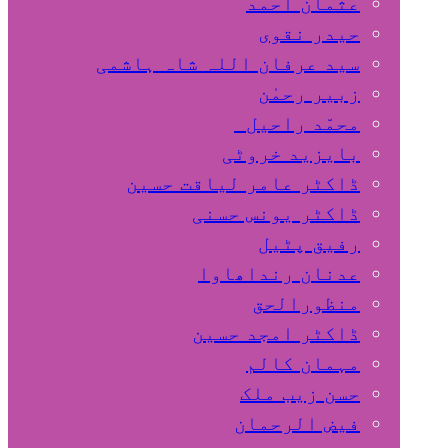
عثمان احمد
حیدر نقوی
سید عرفان اللہ شاہ ہاشمی
زبیر رحمٰن
محمّد راحیل
بایزید خروٹی
ڈاکٹر عامر لیاقت حسین
ڈاکٹر یونس حسنی
رفیق پٹیل
عدنان رنداھاوا
منظورالحق
ڈاکٹر امجد حسین
مہمان کالم
حسن زیب ملک
فیض الرحمان