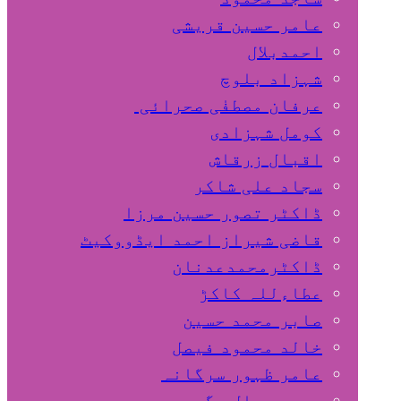
عامر حسین قریشی
اﺣﻤﺪﺑﻼل
شہزاد بلوچ
عرفان مصطفٰی صحرائی
کومل شہزادی
اقبال زرقاش
سجاد علی شاکر
ڈاکٹر تصور حسین مرزا
قاضی شیراز احمد ایڈووکیٹ
ڈاکٹرمحمدعدنان
عطاءللہ کاکڑ
صابر محمد حسین
خالد محمود فیصل
عامر ظہور سرگانہ
محمد جمال مگسی