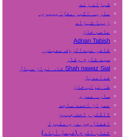
شہزاد رند
ماریہ اکبر مغل: پیپری
زیبا شہزاد
عاصم خان
Adnan Tabish
قاضی عبدالرؤف معینی
سید شارق وقار
Shah nawaz Sial شاہ نواز سیال
فداعدیل
طہٰ نواب خان
سارہ عمر،
عمران احمد ساجد
ڈاکٹر راحت جبین
افضال چوہدری ملیرا
ثناء اکرم (فیصل آباد)