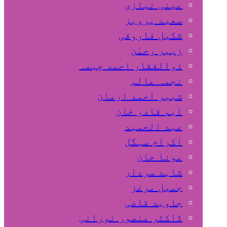
عینی نیازی
سعید پرویز
شکیل فاروقی
زبیر رحمٰن
ذوالفقار احمد چیمہ
نجمہ عالم
شبیر احمد ارمان
ایم قادر خان
عبد الحمید
اکرام سہگل
مونا خان
شاہد سردار
جمیل مرغز
جاوید قاضی
ڈاکٹر منصور نورانی