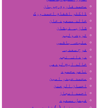
محمد فاروق چوہان
ڈاکٹر اشفاق احمد ورک
خالد مسعود خان
شازیہ ذیشان
ثروت ولیم
ملیحہ ہاشمی
فرح سعدیہ
دردانہ نجم
خالد ایچ لودھی
ناصرمحمود
محمد حیدر امین
احسان الرحمٰن
احمد اعجاز
فیصل مسعود
میجر جنرل (ر) زاہد مبشر