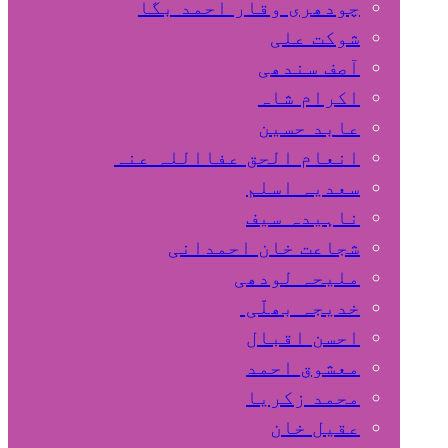
چودھری وقار احمد بگا
شوکت علی
آصف سندھی
اکرام شاہ
عابد حسین
انعام الحق عفااللہ عنہ
سعدیہ اسلم
ناہیدہ سیف
شجاعت خان احمدانی
ملیحہ لودھی
خدیجہ بھلّی
احسن اقبال
معشوق احمد
محمد زکریا
عقیل خان