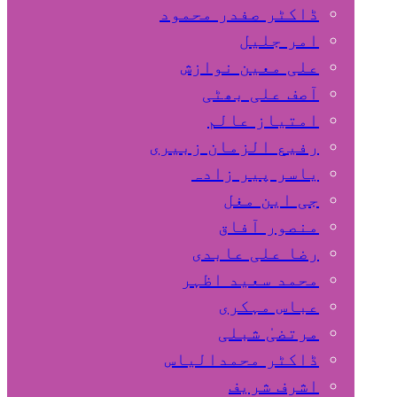
ڈاکٹر صفدر محمود
امر جلیل
علی معین نوازش
آصف علی بھٹی
امتیاز عالم
رفیع الزمان زبیری
یاسر پیر زادہ
جی این مغل
منصور آفاق
رضا علی عابدی
محمد سعید اظہر
عباس مہکری
مرتضیٰ شبلی
ڈاکٹر محمدالیاس
اشرف شریف