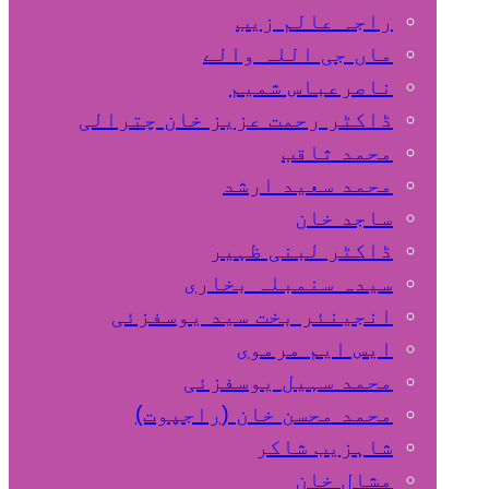
راجہ عالم زیب
ماں جی اللہ والے
ناصرعباس شمیم
ڈاکٹر رحمت عزیز خان چترالی
محمد ثاقب
محمد سعید ارشد
ساجد خان
ڈاکٹر لبنی ظہیر
سیدہ سنمبلہ بخاری
انجینئر بخت سید یوسفزئی
ایس ایم مرموی
محمد سہیل یوسفزئی
محمد محسن خان (راجپوت)
شاہزیب شاکر
مشال خان