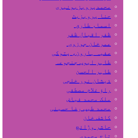
محمدپرویزبونیری
حنا پرویزبٹ
اسماء طارق
ظفر اقبال ظفر
عمرخان جوزوی
صفیہ ہارون، پتوکی
طاہر ایوب جنجوعہ
طاہر الحسن
ذیشان نور خلجی
راﺅ غلام مصطفی
ملک محمد فیاض
محمد طیب رضا حسینی
کاشف خان
حاشر وڑائچ
تاج محمدی