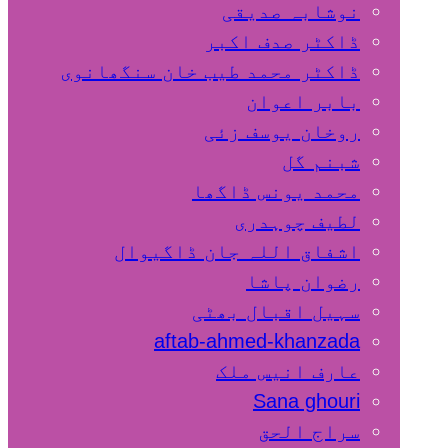
نوشابہ صدیقی
ڈاکٹر صدف اکبر
ڈاکٹر محمد طیب خان سنگھانوی
بابر اعوان
روخان یوسف زئی
شبنم گل
محمد یونس ڈاگھا
لطیف چوہدری
اشفاق اللہ جان ڈاگیوال
رضوان پاشا
سہیل اقبال بھٹی
aftab-ahmed-khanzada
عارف انیس ملک
Sana ghouri
سراج الحق