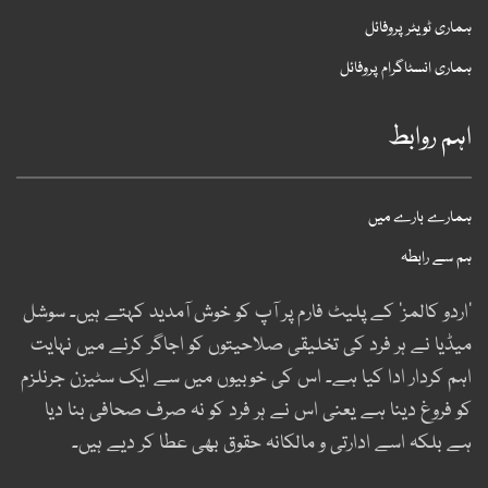
ماری ٹویٹر پروفائل
ماری انسٹاگرام پروفائل
ہم روابط
مارے بارے میں
م سے رابطہ
اردو کالمز‘ کے پلیٹ فارم پر آپ کو خوش آمدید کہتے ہیں۔ سوشل
یڈیا نے ہر فرد کی تخلیقی صلاحیتوں کو اجاگر کرنے میں نہایت
ہم کردار ادا کیا ہے۔ اس کی خوبیوں میں سے ایک سٹیزن جرنلزم
و فروغ دینا ہے یعنی اس نے ہر فرد کو نہ صرف صحافی بنا دیا
ے بلکہ اسے ادارتی و مالکانہ حقوق بھی عطا کر دیے ہیں۔