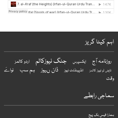
ہم کیٹا گریز
جنگ نیوزکالم
روزنامہ آج
اردو کالمز
ایکسپرس
ڈان ںیوز
ہم سب
نواےَ
انڈپینڈنٹ نیوز
نایٹی ٹو نیوز کالمز
قت
ماجی رابطے
مارا فیس بک پیج