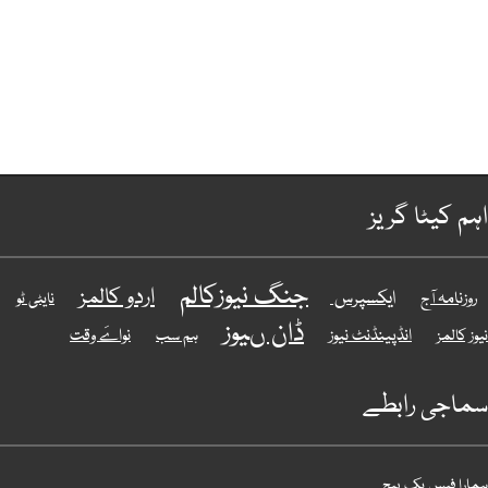
اہم کیٹا گریز
جنگ نیوزکالم
اردو کالمز
ایکسپرس
روزنامہ آج
نایٹی ٹو
ڈان ںیوز
انڈپینڈنٹ نیوز
نواےَ وقت
نیوز کالمز
ہم سب
سماجی رابطے
ہمارا فیس بک پیج