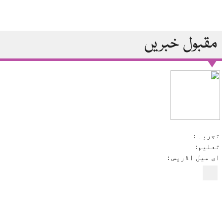
مقبول خبریں
تجربہ :
تعلیم:
ای میل اڈریس :