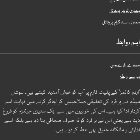
ہماری ٹویٹر پروفائل
ہماری انسٹاگرام پروفائل
اہم روابط
ہمارے بارے میں
ہم سے رابطہ
’اردو کالمز‘ کے پلیٹ فارم پر آپ کو خوش آمدید کہتے ہیں۔ سوشل
میڈیا نے ہر فرد کی تخلیقی صلاحیتوں کو اجاگر کرنے میں نہایت اہم
کردار ادا کیا ہے۔ اس کی خوبیوں میں سے ایک سٹیزن جرنلزم کو فروغ
دینا ہے یعنی اس نے ہر فرد کو نہ صرف صحافی بنا دیا ہے بلکہ اسے
ادارتی و مالکانہ حقوق بھی عطا کر دیے ہیں۔