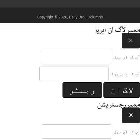
Copyright © 2026, Daily Urdu Columns
ممبر لاگ ان ایریا
×
آپ کا ای میل
آپ کا پاس ورڈ
لاگ ان
رجسٹر
ممبر رجسٹریشن
×
آپ کا ای میل