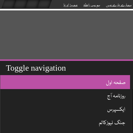
ہمارے بارے میں
ہم سے رابطہ
ممبرز ایریا
Toggle navigation
صفحہ اول
روزنامہ آج
ایکسپرس
جنگ نیوزکالم