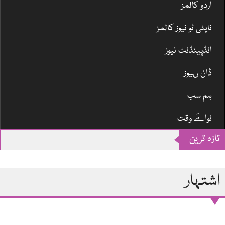
اردو کالمز
نایٹی ٹو نیوز کالمز
انڈپینڈنٹ نیوز
ڈان ںیوز
ہم سب
نواےَ وقت
Skip
تازہ ترین
to
main
content
اشتہار