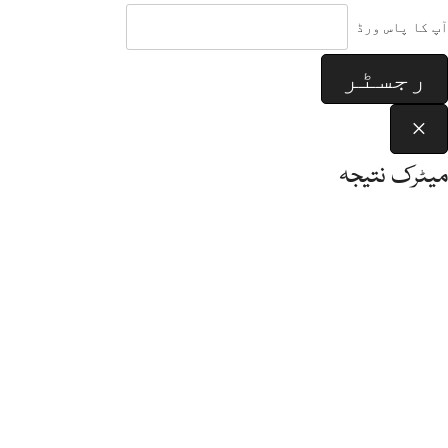
آپ کا پاس ورڈ
رجسٹر
×
میٹرک نتیجہ