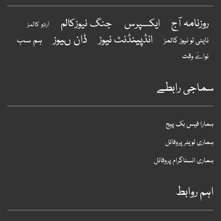
روزنامہ آج
ایکسپرس
جنگ نیوزکالم
اردو کالمز
انڈپینڈنٹ نیوز
ڈان ںیوز
ہم سب
نایٹی ٹو نیوز کالمز
نواےَ وقت
ماجی رابطے
مارا فیس بک پیج
ماری ٹویٹر پروفائل
ماری انسٹاگرام پروفائل
ہم روابط