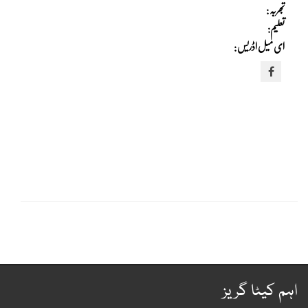
تجربہ :
تعلیم:
ای میل اڈریس :
ہم کیٹا گریز