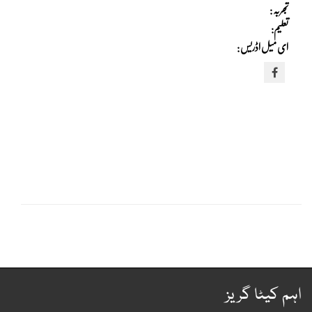
تجربہ :
تعلیم:
ای میل اڈریس :
ہم کیٹا گریز