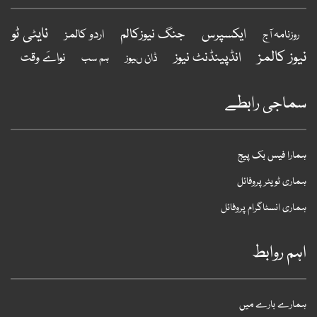
نایٹی ٹو
ایکسپرس
جنگ نیوزکالم
اردو کالمز
روزنامہ آج
یوز کالمز
انڈپینڈنٹ نیوز
نواےَ وقت
ڈان ںیوز
ہم سب
ماجی رابطے
مارا فیس بک پیج
ماری ٹویٹر پروفائل
ماری انسٹاگرام پروفائل
ہم روابط
مارے بارے میں