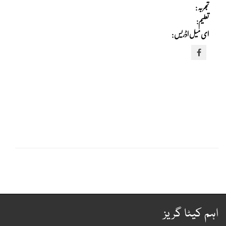
تجربہ :
تعلیم:
ای میل اڈریس :
ہم کیٹا گریز