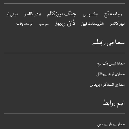
جنگ نیوزکالم
روزنامہ آج
اردو کالمز
ایکسپرس
نایٹی ٹو
ڈان ںیوز
یوز کالمز
انڈپینڈنٹ نیوز
نواےَ وقت
ہم سب
ماجی رابطے
مارا فیس بک پیج
ماری ٹویٹر پروفائل
ماری انسٹاگرام پروفائل
ہم روابط
مارے بارے میں