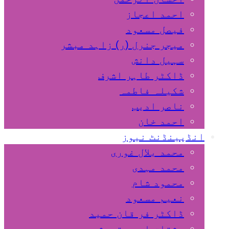
احمد اعجاز
فیصل مسعود
میجر جنرل (ر) زاہد مبشر
سہیل دانش
ڈاکٹر طاہر اشرف
شکیلہ فاطمہ
ناصر ادیب
احمد خان
انڈپینڈنٹ نیوز
محمد بلال غوری
محمد مہدی
محمود شام
نعیم مسعود
ڈاکٹر فر قان حمید
مشتاق احمد قریشی