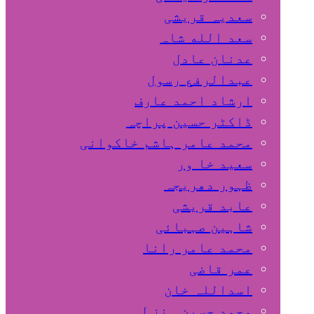
سعدیہ قریشی
سعد الله شاہ
عدنان عادل
عبدالرفع رسول
ارشاد احمد عارف
ڈاکٹر حسین پراچہ
محمد عامر ہاشم خاکوانی
سعید خا ور
ظہور دھریجہ
عابد قریشی
شاہین صہبائی
محمد عامر رانا
عمر قاضی
اسداللہ خان
محمد حسین ہنز ل