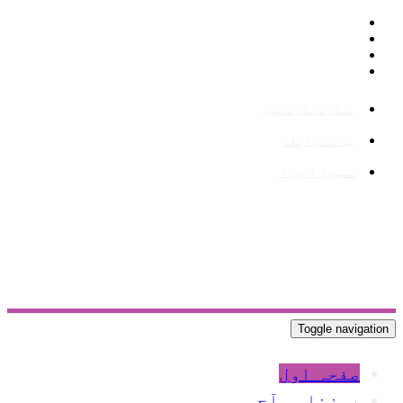
ہمارے بارے میں
ہم سے رابطہ
ممبرز ایریا
Toggle navigation
صفحہ اول
روزنامہ آج