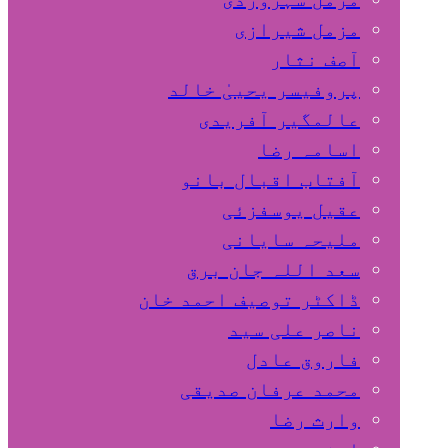
مزمل شیرازی
آصف نثار
پروفیسر یحییٰ خالد
عالمگیر آفریدی
اسامہ رضا
آفتاب اقبال بانو
عقیل یوسفزئی
ملیحہ سایانی
سعد اللہ جان برق
ڈاکٹر توصیف احمد خان
ناصر علی سید
فاروق عادل
محمد عرفان صدیقی
وارث رضا