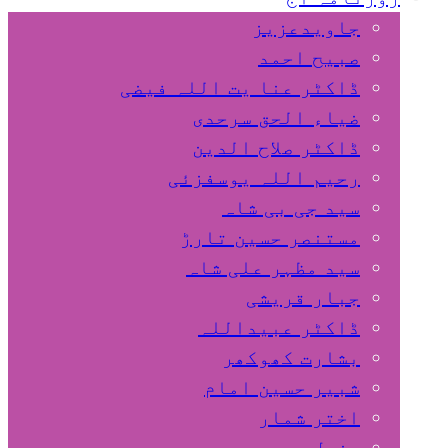
جاویدعزیز
صبیح احمد
ڈاکٹر عنا یت اللہ فیضی
ضیاء الحق سرحدی
ڈاکٹر صلاح الدین
رحیم اللہ یوسفزئی
سید جی بی شاہ
مستنصر حسین تارڑ
سید مظہر علی شاہ
جبار قریشی
ڈاکٹر عبیداللہ
بشارت کھوکھر
شبیر حسین امام
اختر شمار
مزمل سہروردی