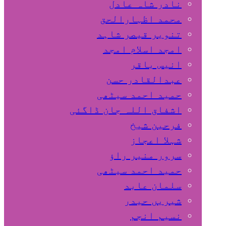
نادر شاہ عادل
محمد اظہارالحق
تنویر قیصر شاہد
امجد اسلام امجد
انیس باقر
عبدالقادر حسن
حمید احمد سیٹھی
اشفاق اللہ جان ڈاگئی
فرحین شیخ
شہلا اعجاز
سرور منیر راؤ
حمید احمد سیٹھی
سلمان عابد
شیریں حیدر
نسیم انجم