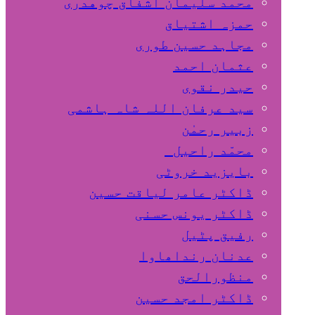
محمد سلیمان اشفاق چوهدری
حمزہ اشتیاق
مجاہد حسین طوری
عثمان احمد
حیدر نقوی
سید عرفان اللہ شاہ ہاشمی
زبیر رحمٰن
محمّد راحیل
بایزید خروٹی
ڈاکٹر عامر لیاقت حسین
ڈاکٹر یونس حسنی
رفیق پٹیل
عدنان رنداھاوا
منظورالحق
ڈاکٹر امجد حسین