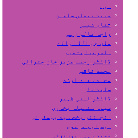
آیب
محمد نعمان سلطان
ثناء شبیر
راجہ عالم زیب
ماں جی اللہ والے
ناصرعباس شمیم
ڈاکٹر رحمت عزیز خان چترالی
محمد ثاقب
محمد سعید ارشد
ساجد خان
ڈاکٹر لبنی ظہیر
سیدہ سنمبلہ بخاری
انجینئر بخت سید یوسفزئی
ایس ایم مرموی
محمد سہیل یوسفزئی