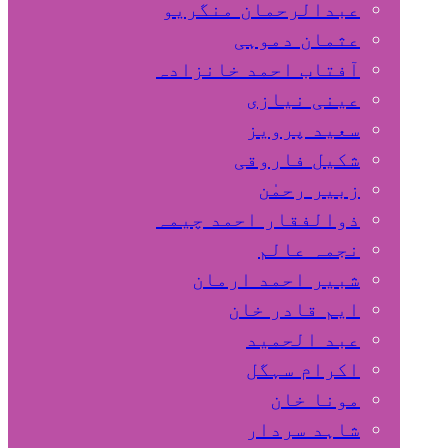
عبدالرحمان منگریو
عثمان دموہی
آفتاب احمد خانزادہ
عینی نیازی
سعید پرویز
شکیل فاروقی
زبیر رحمٰن
ذوالفقار احمد چیمہ
نجمہ عالم
شبیر احمد ارمان
ایم قادر خان
عبد الحمید
اکرام سہگل
مونا خان
شاہد سردار