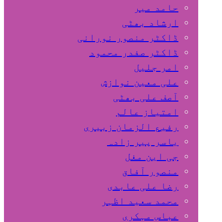
حامد میر
ارشاد بھٹی
ڈاکٹر منصور نورانی
ڈاکٹر صفدر محمود
امر جلیل
علی معین نوازش
آصف علی بھٹی
امتیاز عالم
رفیع الزمان زبیری
یاسر پیر زادہ
جی این مغل
منصور آفاق
رضا علی عابدی
محمد سعید اظہر
عباس مہکری