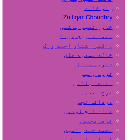
راوٗ خالد
Zulfiqar Choudhry
خاور نعیم ہاشمی
محمد فاروق چوہان
ڈاکٹر اشفاق احمد ورک
خالد مسعود خان
شازیہ ذیشان
ثروت ولیم
ملیحہ ہاشمی
فرح سعدیہ
دردانہ نجم
خالد ایچ لودھی
ناصرمحمود
محمد حیدر امین
احسان الرحمٰن