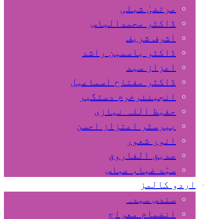
مرتضیٰ شبلی
ڈاکٹر محمدالیاس
اشرف شریف
ڈاکٹر یاسمین راشد
اعزاز سید
ڈاکٹر مفتاح اسماعیل
انجینئرخرم دستگیر
حفیظ اللہ نیازی
بیرسٹر اعتزاز احسن
انور شعور
صدیق الفاروق
سیّد ضیاء عباس
اردو کالمز
سندس سیدہ
انضمام معراج