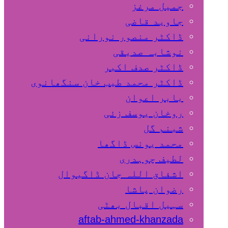
جمیل مرغز
جاوید قاضی
ڈاکٹر منصور نورانی
نوشابہ صدیقی
ڈاکٹر صدف اکبر
ڈاکٹر محمد طیب خان سنگھانوی
بابر اعوان
روخان یوسف زئی
شبنم گل
محمد یونس ڈاگھا
لطیف چوہدری
اشفاق اللہ جان ڈاگیوال
رضوان پاشا
سہیل اقبال بھٹی
aftab-ahmed-khanzada