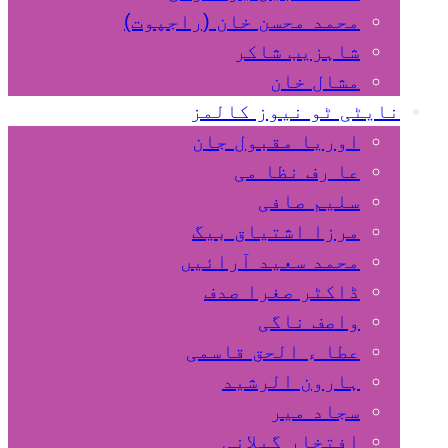
محمد محسن خان (راجپوت)
شاہزیب شاکر
مشال خان
نایٹی ٹو نیوز کالمز
اوریا مقبول جان
عا رف نظا می
سلیم صافی
مرزا اشتیاق بیگ
محمد سعید آرائیں
ڈاکٹر صغرا صدف
واصف ناگی
عطا ء الحق قاسمی
ہارون الرشید
سجاد میر
افتخار گیلانی