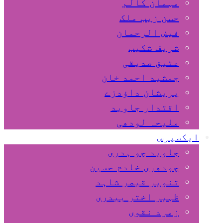
مہمان کالم
حسن زیب ملک
فیض الرحمان
شریف شکیب
عتیق صدیقی
جمشید احمد خان
پریشان داﺅدزے
اقتدار جاوید
ملیحہ لودھی
ایکسپرس
جاوید چو ہدری
چودھری خادم حسین
تنویر قیصر شاہد
ظہیر اختر بیدری
زمرد نقوی