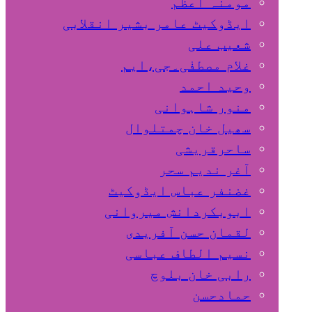
مومنہ اعظم
ایڈوکیٹ عامر بشیر انقلابی
شعیب علی
غلام مصطفٰی۔جی،ایم
وحید احمد
منور شاہوانی
سھیل خان چمتلوال
ساحرقریشی
آغر ندیم سحر
غضنفر عباس ایڈوکیٹ
ابوبکردانش میروانی
لقمان حسن آفریدی
نسیم الطاف عباسی
رابی خان بلوچ
حمادحسن