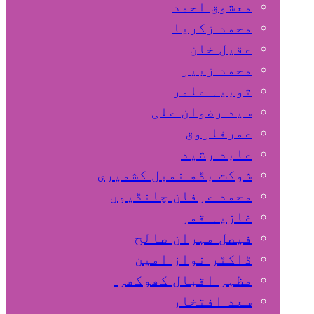
معشوق احمد
محمد زکریا
عقیل خان
محمد زبیر
ثوبیہ عامر
سید رضوان علی
عمرفاروق
عابد رشید
شوکت بڈھ نمبل کشمیری
محمد عرفان چانڈیوں
غازیہ قمر
فیصل مہران صالح
ڈاکٹر نواز امین
مظہر اقبال کھوکھر
سعد افتخار