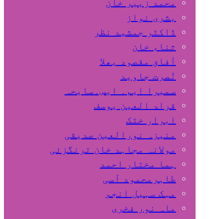
محمد زبیر خان
بشری نواز
ڈاکٹر جمشید نظر
ثناء خان
آفاق مقصود بھلا
نُصرت جاوید
سمیرا ایم۔ ایس۔سایحہ
قراۃ العین یوسف
ابرار خٹک
منیزہ نورالعین صدیقی
مولانہ مجاہد خان ترنگزئی
ہما مختار احمد
طاہرمحمود آسی
مہک سہیل انجم
ماہ نور فخری