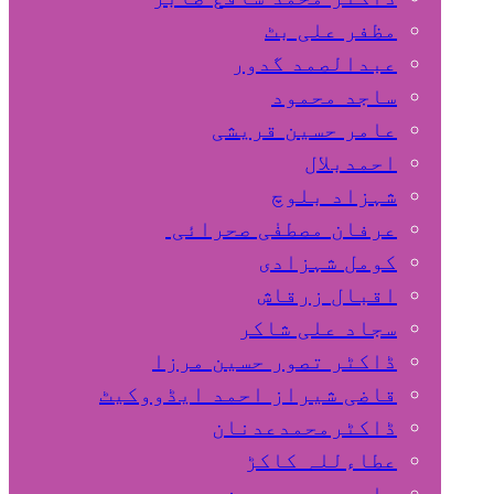
مظفر علی بٹ
عبدالصمد گدور
ساجد محمود
عامر حسین قریشی
اﺣﻤﺪﺑﻼل
شہزاد بلوچ
عرفان مصطفٰی صحرائی
کومل شہزادی
اقبال زرقاش
سجاد علی شاکر
ڈاکٹر تصور حسین مرزا
قاضی شیراز احمد ایڈووکیٹ
ڈاکٹرمحمدعدنان
عطاءللہ کاکڑ
صابر محمد حسین