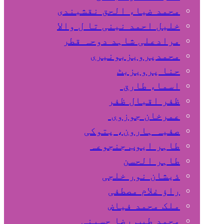
محمد ضیاء الحق نقشبندی
خلیل احمد نینی تا ل والا
مرادعلی شاہد دوحہ قطر
محمدپرویزبونیری
حنا پرویزبٹ
اسماء طارق
ظفر اقبال ظفر
عمرخان جوزوی
صفیہ ہارون، پتوکی
طاہر ایوب جنجوعہ
طاہر الحسن
ذیشان نور خلجی
راﺅ غلام مصطفی
ملک محمد فیاض
محمد طیب رضا حسینی