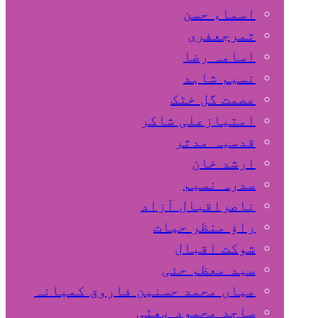
اسماء حسن
ثمرجعفری
اسامہ رضا
نسیم شاہد
عصمت گل خٹک
امتیازعلی شاکر
قدسیہ مدثر
ارشد خان
سدرہ نسیم
ناصراقبال آزاد
راؤ منظر حیات
شوکت اقبال
سید معظم حئی
میاں محمد حسنین فاروق کمیانہ
ساجد محمود بھٹی