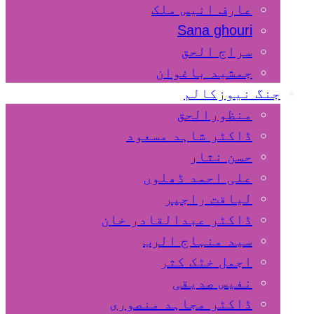
عارف انیس ملک
Sana ghouri
سراج الحق
جمشید باغوان
جنگ نیوزکالم
منظورالحق
ڈاکٹر شاہد مسعود
حسن نثار
علی احمد ڈھلوں
لیاقت راجپر
ڈاکٹر عبدالقادر خان
سید منہاج الرب
اجمل خٹک کثر
نفیس صدیقی
ڈاکٹر مجاہد منصوری