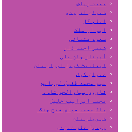
محمد ریاض
شعبان آفریدی
اسلم گل
ایم آر ملک
سعود عثمانی
شبیر احمد ڈار
آبیناز جان علی
لیفٹننٹ کرنل ابرار خان
عمران کیف
مہر محمد طفیل لوہانچ
فاروق بہاوالحق شاہ۔
محمد ابراہیم خلیل
ملک محمد فیاض فتح جنگ
شہریار خان
رومیل خان غلزئی