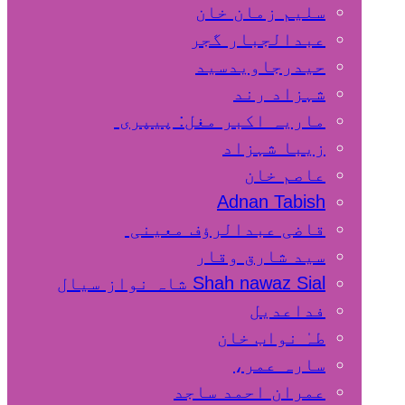
سلیم زمان خان
عبدالجبار گجر
حیدرجاویدسید
شہزاد رند
ماریہ اکبر مغل: پیپری
زیبا شہزاد
عاصم خان
Adnan Tabish
قاضی عبدالرؤف معینی
سید شارق وقار
Shah nawaz Sial شاہ نواز سیال
فداعدیل
طہٰ نواب خان
سارہ عمر،
عمران احمد ساجد