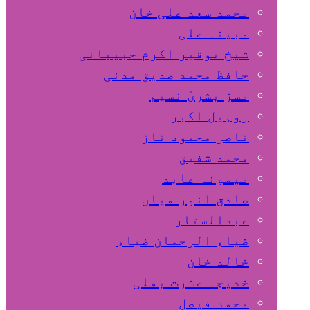
محمد سعد علی خان
مبینہ علی
شیخ توقیر اکرم حبیبانی
حافظ محمد صدیق مدنی
مسز بشریٰ نسیم
روہیل اکبر
ناصر محمود ناز
محمد شفیق
میمونہ عابد
صادق انور میاں
عبدالستار
ضیاء الرحمان ضیاء
خالد خان
خدیجہ عشرت بھلی
محمد فیصل