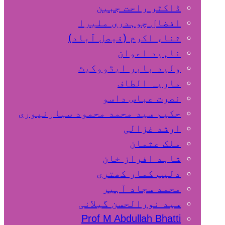
ڈاکٹر راحت جبین
افضال چوہدری ملیرا
ثناء اکرم (فیصل آباد)
ناہید اعوان
ولید بابر ایڈووکیٹ
ماریہ الطاف
نصرت عباس داسو
حکیم سید محمد محمود سہارنپوری
ارشد غزالی
ملک عثمان
شاہد افراز خان
دلیپ کمار کھتری
محمد سجاد آہیر
سید نورالحسن گیلانی
Prof M Abdullah Bhatti