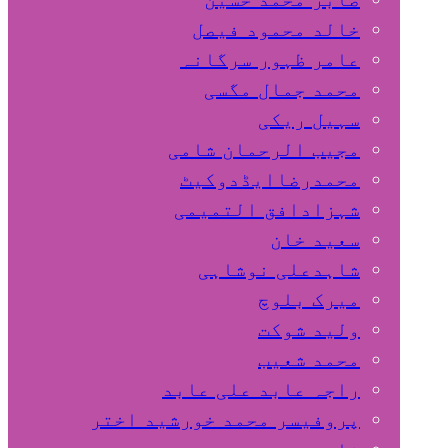
خالد محمود فیصل
عامر ظہور سرگانہ
محمد جمال مگسی
سہیل ريكی
مجیب الرحمان شامی
محمدرضاایڈدوکیٹ
شہزادافق التمیمی
سعید خان
شاہدعلی نوشاہی
میرک بلوچ
ولید شوکت
محمد شعیب
راجہ عابد علی عابد
پروفیسر محمد خورشید اختر