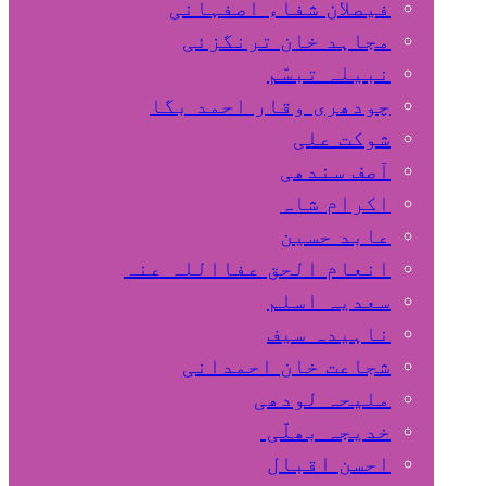
فیصلان شفاء اصفہانی
مجاہد خان ترنگزئی
نبیلہ تبسّم
چودھری وقار احمد بگا
شوکت علی
آصف سندھی
اکرام شاہ
عابد حسین
انعام الحق عفااللہ عنہ
سعدیہ اسلم
ناہیدہ سیف
شجاعت خان احمدانی
ملیحہ لودھی
خدیجہ بھلّی
احسن اقبال