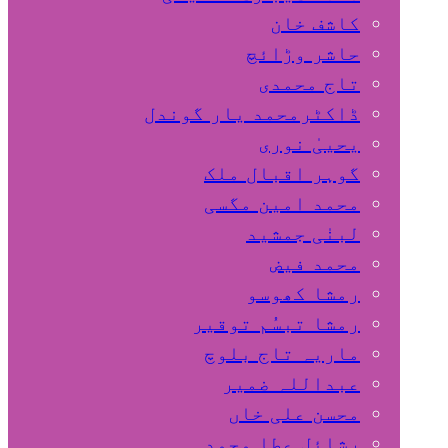
کاشف خان
حاشر وڑائچ
تاج محمدی
ڈاکٹرمحمد یار گوندل
گوہر اقبال ملک
محمد امین مگسی
لبنٰی جمشید
محمد فیض
رمشا کھوسو
رمشا تبسُم توقیر
ماریہ تاج بلوچ
عبداللہ ضمیر
محسن علی خاں
رشائل عطا محمد