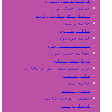
ارشد وحید چوہدری
توقیر چغتائی
عدنان اشرف ایڈووکیٹ
حامد ولید
خالد ہمایوں
نوید چودھری
محمد معاذ قریشی
مجاہد حسین طوری
میاں عمر عباس
پرو فیسر سید اسرار بخاری
ناصر سلمان
شاہد ملک
منظور احمد
مجیب الرحمٰن شامی
ایثار رانا