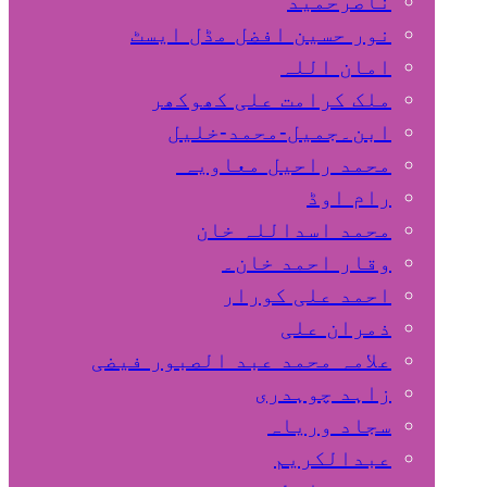
ناصرحمید
نور حسین افضل مڈل ایسٹ
امان اللہ
ملک کرامت علی کھوکھر
ابن۔جمیل-محمد-خلیل
محمد راحیل معاویہ
رام اوڈ
محمد اسداللہ خان
وقار احمد خان۔
احمد علی کورار
ذمران علی
علامہ محمد عبد الصبور فیضی
زاہد چوہدری
سجاد وریاہ
عبدالکریم