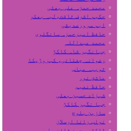
محمد حمزہ علی بھٹی
حکیم اشرف ثاقت،لیہ بھکر
ایم سرورصدیقی
حافظ امیرحمزہ سانگلوی
محمد عبداللہ
جہانگیر شاہ کاکڑ
رضوانہ چغتائی، کہروڑپکا
ثوبیہ عباس
عاشق نور
حافظ نعیم
شہزاد حسین بھٹی
جہا نگیر کاکڑ
سازین بلوچ
نواب رانا ارسلان
ڈاکٹر محمد شافع صابر