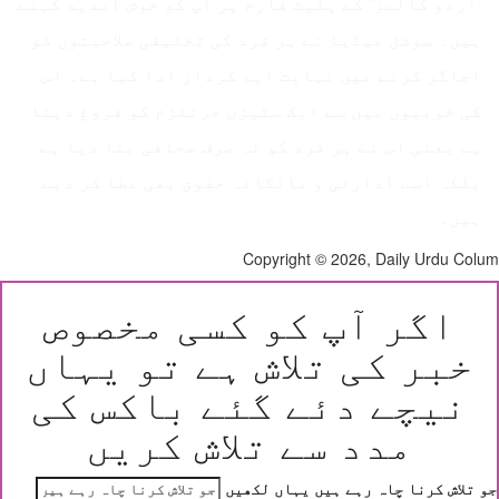
’اردو کالمز‘ کے پلیٹ فارم پر آپ کو خوش آمدید کہتے
ہیں۔ سوشل میڈیا نے ہر فرد کی تخلیقی صلاحیتوں کو
اجاگر کرنے میں نہایت اہم کردار ادا کیا ہے۔ اس
کی خوبیوں میں سے ایک سٹیزن جرنلزم کو فروغ دینا
ہے یعنی اس نے ہر فرد کو نہ صرف صحافی بنا دیا ہے
بلکہ اسے ادارتی و مالکانہ حقوق بھی عطا کر دیے
ہیں۔
Copyright © 2026, Daily Urdu Co
اگر آپ کو کسی مخصوص
خبر کی تلاش ہے تو یہاں
نیچے دئے گئے باکس کی
مدد سے تلاش کریں
 تلاش کرنا چاہ رہے ہیں یہاں لکھیں