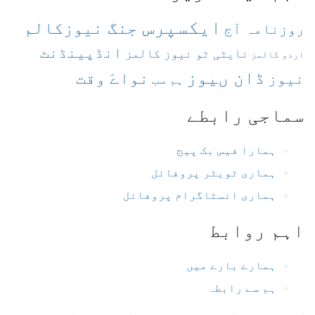
ایکسپرس
جنگ نیوزکالم
روزنامہ آج
انڈپینڈنٹ
نایٹی ٹو نیوز کالمز
اردو کالمز
ڈان ںیوز
نواےَ وقت
نیوز
ہم سب
سماجی رابطے
ہمارا فیس بک پیج
ہماری ٹویٹر پروفائل
ہماری انسٹاگرام پروفائل
اہم روابط
ہمارے بارے میں
ہم سے رابطہ