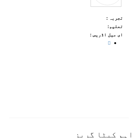
تجربہ :
تعلیم:
ای میل اڈریس :
اہم کیٹا گریز