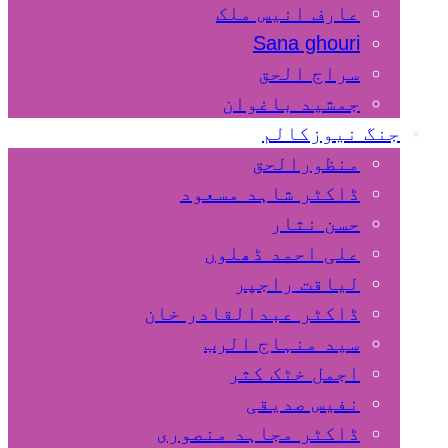
عارف انیس ملک
Sana ghouri
سراج الحق
جمشید باغوان
جنگ نیوزکالم
منظورالحق
ڈاکٹر شاہد مسعود
حسن نثار
علی احمد ڈھلوں
لیاقت راجپر
ڈاکٹر عبدالقادر خان
سید منہاج الرب
اجمل خٹک کثر
نفیس صدیقی
ڈاکٹر مجاہد منصوری