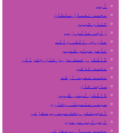
آیب
محمد نعمان سلطان
ثناء شبیر
راجہ عالم زیب
ماں جی اللہ والے
ناصرعباس شمیم
ڈاکٹر رحمت عزیز خان چترالی
محمد ثاقب
محمد سعید ارشد
ساجد خان
ڈاکٹر لبنی ظہیر
سیدہ سنمبلہ بخاری
انجینئر بخت سید یوسفزئی
ایس ایم مرموی
محمد سہیل یوسفزئی