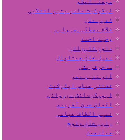
مومنہ اعظم
ایڈوکیٹ عامر بشیر انقلابی
شعیب علی
غلام مصطفٰی۔جی،ایم
وحید احمد
منور شاہوانی
سھیل خان چمتلوال
ساحرقریشی
آغر ندیم سحر
غضنفر عباس ایڈوکیٹ
ابوبکردانش میروانی
لقمان حسن آفریدی
نسیم الطاف عباسی
رابی خان بلوچ
حمادحسن