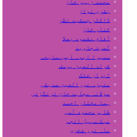
محمد زبیر خان
بشری نواز
ڈاکٹر جمشید نظر
ثناء خان
آفاق مقصود بھلا
نُصرت جاوید
سمیرا ایم۔ ایس۔سایحہ
قراۃ العین یوسف
ابرار خٹک
منیزہ نورالعین صدیقی
مولانہ مجاہد خان ترنگزئی
ہما مختار احمد
طاہرمحمود آسی
مہک سہیل انجم
ماہ نور فخری