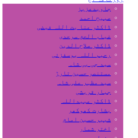
جاویدعزیز
صبیح احمد
ڈاکٹر عنا یت اللہ فیضی
ضیاء الحق سرحدی
ڈاکٹر صلاح الدین
رحیم اللہ یوسفزئی
سید جی بی شاہ
مستنصر حسین تارڑ
سید مظہر علی شاہ
جبار قریشی
ڈاکٹر عبیداللہ
بشارت کھوکھر
شبیر حسین امام
اختر شمار
مزمل سہروردی