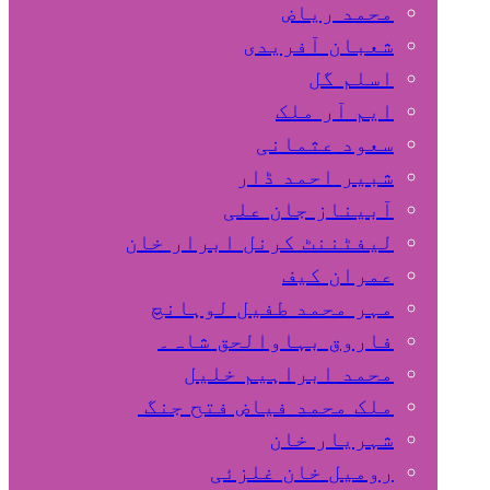
محمد ریاض
شعبان آفریدی
اسلم گل
ایم آر ملک
سعود عثمانی
شبیر احمد ڈار
آبیناز جان علی
لیفٹننٹ کرنل ابرار خان
عمران کیف
مہر محمد طفیل لوہانچ
فاروق بہاوالحق شاہ۔
محمد ابراہیم خلیل
ملک محمد فیاض فتح جنگ
شہریار خان
رومیل خان غلزئی