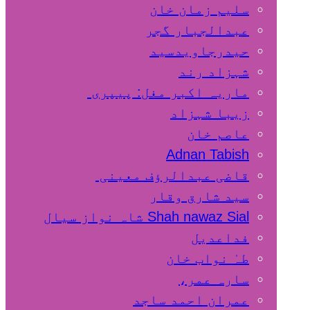
سلیم زمان خان
عبدالجبار گجر
حیدرجاویدسید
شہزاد رند
ماریہ اکبر مغل: پیپری
زیبا شہزاد
عاصم خان
Adnan Tabish
قاضی عبدالرؤف معینی
سید شارق وقار
Shah nawaz Sial شاہ نواز سیال
فداعدیل
طہٰ نواب خان
سارہ عمر،
عمران احمد ساجد