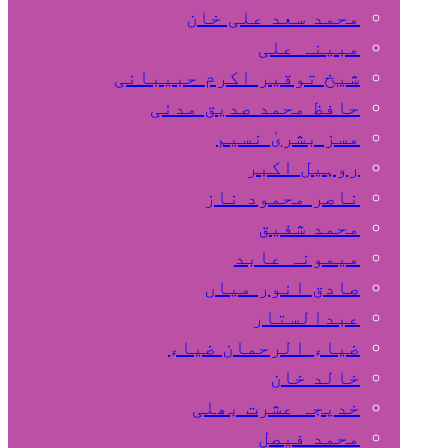
محمد سعد علی خان
مبینہ علی
شیخ توقیر اکرم حبیبانی
حافظ محمد صدیق مدنی
مسز بشریٰ نسیم
روہیل اکبر
ناصر محمود ناز
محمد شفیق
میمونہ عابد
صادق انور میاں
عبدالستار
ضیاء الرحمان ضیاء
خالد خان
خدیجہ عشرت بھلی
محمد فیصل