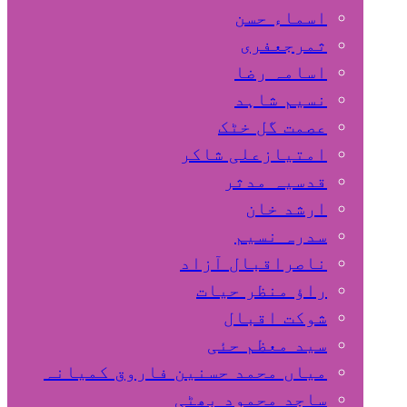
اسماء حسن
ثمرجعفری
اسامہ رضا
نسیم شاہد
عصمت گل خٹک
امتیازعلی شاکر
قدسیہ مدثر
ارشد خان
سدرہ نسیم
ناصراقبال آزاد
راؤ منظر حیات
شوکت اقبال
سید معظم حئی
میاں محمد حسنین فاروق کمیانہ
ساجد محمود بھٹی