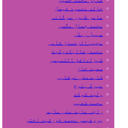
خالد محمود فیصل
عامر ظہور سرگانہ
محمد جمال مگسی
سہیل ريكی
مجیب الرحمان شامی
محمدرضاایڈدوکیٹ
شہزادافق التمیمی
سعید خان
شاہدعلی نوشاہی
میرک بلوچ
ولید شوکت
محمد شعیب
راجہ عابد علی عابد
پروفیسر محمد خورشید اختر