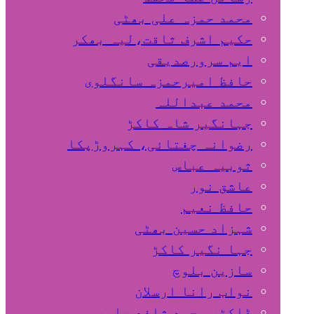
محمد حمزہ علی بھٹی
حکیم اشرف ثاقت،لیہ بھکر
ایم سرورصدیقی
حافظ امیرحمزہ سانگلوی
محمد عبداللہ
جہانگیر شاہ کاکڑ
رضوانہ چغتائی، کہروڑپکا
ثوبیہ عباس
عاشق نور
حافظ نعیم
شہزاد حسین بھٹی
جہا نگیر کاکڑ
سازین بلوچ
نواب رانا ارسلان
ڈاکٹر محمد شافع صابر