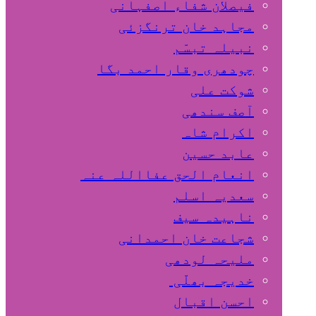
فیصلان شفاء اصفہانی
مجاہد خان ترنگزئی
نبیلہ تبسّم
چودھری وقار احمد بگا
شوکت علی
آصف سندھی
اکرام شاہ
عابد حسین
انعام الحق عفااللہ عنہ
سعدیہ اسلم
ناہیدہ سیف
شجاعت خان احمدانی
ملیحہ لودھی
خدیجہ بھلّی
احسن اقبال