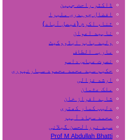
ڈاکٹر راحت جبین
افضال چوہدری ملیرا
ثناء اکرم (فیصل آباد)
ناہید اعوان
ولید بابر ایڈووکیٹ
ماریہ الطاف
نصرت عباس داسو
حکیم سید محمد محمود سہارنپوری
ارشد غزالی
ملک عثمان
شاہد افراز خان
دلیپ کمار کھتری
محمد سجاد آہیر
سید نورالحسن گیلانی
Prof M Abdullah Bhatti