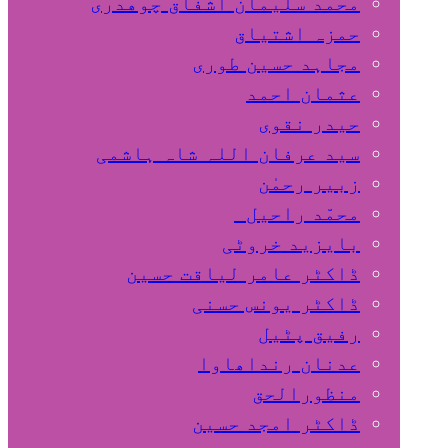
محمد سلیمان اشفاق چوهدری
حمزہ اشتیاق
مجاہد حسین طوری
عثمان احمد
حیدر نقوی
سید عرفان اللہ شاہ ہاشمی
زبیر رحمٰن
محمّد راحیل
بایزید خروٹی
ڈاکٹر عامر لیاقت حسین
ڈاکٹر یونس حسنی
رفیق پٹیل
عدنان رنداھاوا
منظورالحق
ڈاکٹر امجد حسین