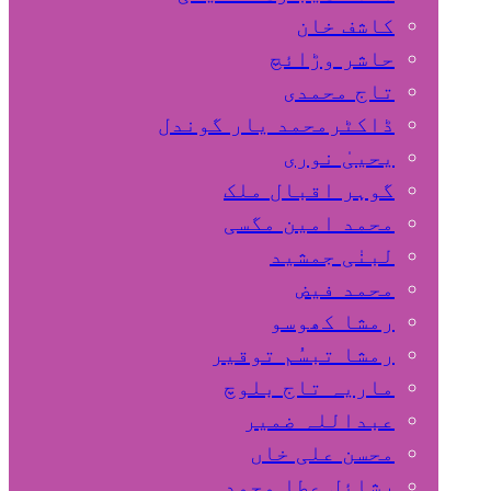
کاشف خان
حاشر وڑائچ
تاج محمدی
ڈاکٹرمحمد یار گوندل
گوہر اقبال ملک
محمد امین مگسی
لبنٰی جمشید
محمد فیض
رمشا کھوسو
رمشا تبسُم توقیر
ماریہ تاج بلوچ
عبداللہ ضمیر
محسن علی خاں
رشائل عطا محمد