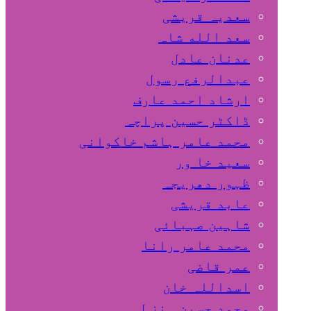
سعدیہ قریشی
سعد الله شاہ
عدنان عادل
عبدالرفع رسول
ارشاد احمد عارف
ڈاکٹر حسین پراچہ
محمد عامر ہاشم خاکوانی
سعید خا ور
ظہور دھریجہ
عابد قریشی
شاہین صہبائی
محمد عامر رانا
عمر قاضی
اسداللہ خان
محمد حسین ہنز ل