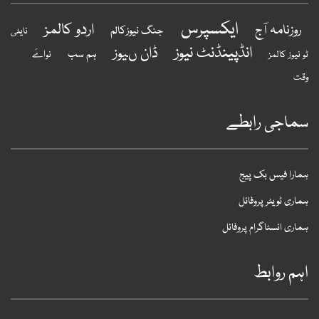
ایکسپرس
اردو کالمز
روزنامہ آج
جنگ نیوزکالم
نایٹی
انڈپینڈنٹ نیوز
ڈان ںیوز
ہم سب
ٹو نیوز کالمز
نواےَ
وقت
سماجی رابطے
ہمارا فیس بک پیج
ہماری ٹویٹر پروفائل
ہماری انسٹاگرام پروفائل
اہم روابط