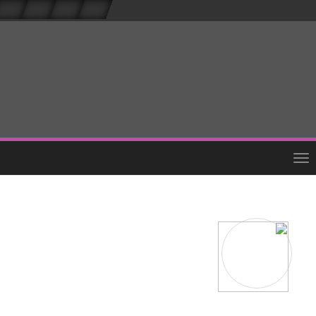
Toggle
navigation
Skip
to
main
content