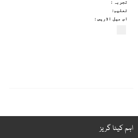
تجربہ :
تعلیم:
ای میل اڈریس :
اہم کیٹا گریز